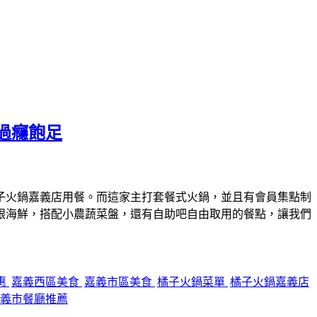
過癮飽足
子火鍋嘉義店用餐。而這家主打套餐式火鍋，並且有會員集點制
跟海鮮，搭配小農蔬菜盤，還有自助吧自由取用的餐點，讓我們
惠
嘉義西區美食
嘉義市區美食
橘子火鍋菜單
橘子火鍋嘉義店
義市餐廳推薦