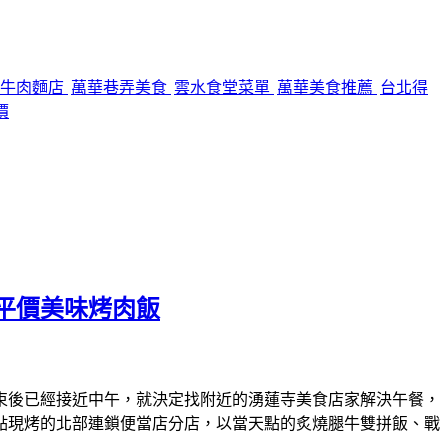
華牛肉麵店
萬華巷弄美食
雲水食堂菜單
萬華美食推薦
台北得
價
平價美味烤肉飯
束後已經接近中午，就決定找附近的湧蓮寺美食店家解決午餐，
點現烤的北部連鎖便當店分店，以當天點的炙燒腿牛雙拼飯、戰