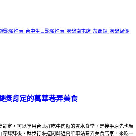
體聚餐推薦
台中生日聚餐推薦
灰鴿南屯店
灰鴿鍋
灰鴿鍋優
節雙獎肯定的萬華巷弄美食
雙獎肯定，可以享用台北好吃牛肉麵的雲水食堂，是接手原先也頗
山寺拜拜後，就步行來這間鄰近萬華車站巷弄美食店家，來吃一