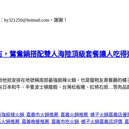
1250@hotmail.com，謝謝！
店，鴛鴦鍋搭配雙人海陸頂級套餐讓人吃得
而他就安排在地號稱南部最強麻辣火鍋，也是寵物友善餐廳的橘
有日本和牛、半隻波士頓龍蝦、台灣松板豬、紅條石斑…等肉品
最強麻辣火鍋
嘉義市火鍋推薦
嘉義火鍋推薦
橘子火鍋嘉義店優
區火鍋推薦
嘉義晚餐推薦
嘉義市吃火鍋
橘子火鍋嘉義店評價
嘉