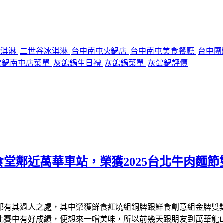
o冰淇淋
二世谷冰淇淋
台中南屯火鍋店
台中南屯美食餐廳
台中團
鴿鍋南屯店菜單
灰鴿鍋生日禮
灰鴿鍋菜單
灰鴿鍋評價
堂鄰近萬華車站，榮獲2025台北牛肉麵
信都有其過人之處，其中榮獲鮮食紅燒組銅牌跟鮮食創意組金牌
比賽中有好成績，便想來一嚐美味，所以前幾天跟朋友到萬華龍