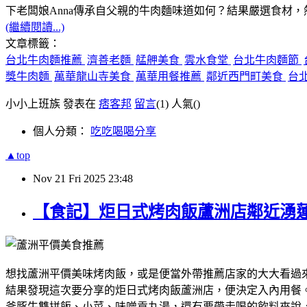
下老闆娘Anna傳承自父親的牛肉麵味道如何？結果嚴選食材
(繼續閱讀...)
文章標籤：
台北牛肉麵推薦
濟善老麵
艋舺美食
雲水食堂
台北牛肉麵節
獎牛肉麵
萬華龍山寺美食
萬華用餐推薦
鄰近西門町美食
台
小小上班族 發表在
痞客邦
留言
(1)
人氣(
)
個人分類：
吃吃喝喝分享
▲top
Nov
21
Fri
2025
23:48
【食記】炬日式烤肉飯蘆洲店鄰近湧
想找蘆洲平價美味烤肉飯，或是便當外帶推薦店家的大大看過
結果發現這次要分享的炬日式烤肉飯蘆洲店，便決定入內用餐
斧豚牛雙拼飯、小菜、味噌貢丸湯，還有要帶走喝的飲料來說