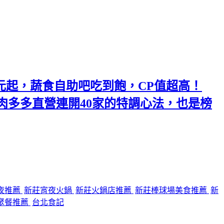
元起，蔬食自助吧吃到飽，CP值超高！
多多直營連開40家的特調心法，也是榜
夜推薦
新莊宵夜火鍋
新莊火鍋店推薦
新莊棒球場美食推薦
新
聚餐推薦
台北食記