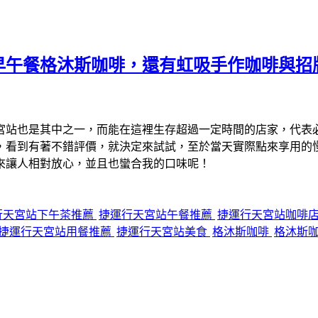
早午餐格沐斯咖啡，還有虹吸手作咖啡與招
宮站也是其中之一，而能在這裡生存超過一定時間的店家，代表
，看到有著不錯評價，就決定來試試，至於當天實際點來享用的
來讓人相對放心，並且也蠻合我的口味呢！
行天宮站下午茶推薦
捷運行天宮站午餐推薦
捷運行天宮站咖啡
捷運行天宮站用餐推薦
捷運行天宮站美食
格沐斯咖啡
格沐斯