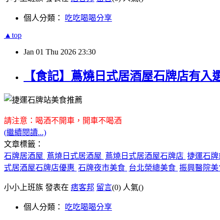
個人分類：
吃吃喝喝分享
▲top
Jan
01
Thu
2026
23:30
【食記】蔦燒日式居酒屋石牌店有入
請注意：喝酒不開車，開車不喝酒
(繼續閱讀...)
文章標籤：
石牌居酒屋
蔦燒日式居酒屋
蔦燒日式居酒屋石牌店
捷運石牌
式居酒屋石牌店優惠
石牌夜市美食
台北榮總美食
振興醫院
小小上班族 發表在
痞客邦
留言
(0)
人氣(
)
個人分類：
吃吃喝喝分享