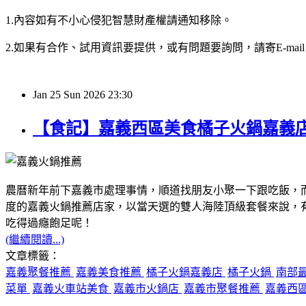
1.內容如有不小心侵犯智慧財產權請通知移除。
2.如果有合作、試用資訊要提供，或有問題要詢問，請寄E-mail：hy32
Jan
25
Sun
2026
23:30
【食記】嘉義西區美食橘子火鍋嘉義
農曆新年前下嘉義市處理事情，順道找朋友小聚一下跟吃飯，
度的嘉義火鍋推薦店家，以當天選的雙人海陸頂級套餐來說，
吃得過癮飽足呢！
(繼續閱讀...)
文章標籤：
嘉義聚餐推薦
嘉義美食推薦
橘子火鍋嘉義店
橘子火鍋
南部
菜單
嘉義火車站美食
嘉義市火鍋店
嘉義市聚餐推薦
嘉義西