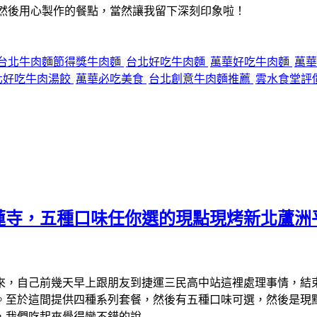
，然後用心製作的餐點，當然讓我留下深刻印象啦！
台北牛肉麵節得獎牛肉麵
台北好吃牛肉麵
萬華好吃牛肉麵
萬
北好吃牛肉湯餃
萬華必吃美食
台北創意牛肉麵推薦
雲水食堂評
蓮寺，五種口味任你選的現點現烤新北蘆洲
來，自己前幾天早上跟朋友到捷運三民高中站這裡處理事情，結
。至於這間提供四種系列套餐，然後有五種口味可選，然後是現
，我們吃起來覺得蠻不錯的說…