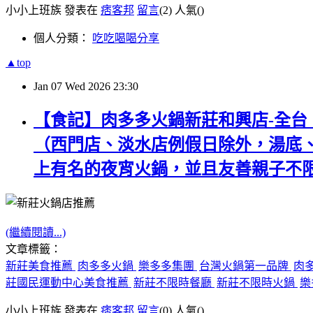
小小上班族 發表在
痞客邦
留言
(2)
人氣(
)
個人分類：
吃吃喝喝分享
▲top
Jan
07
Wed
2026
23:30
【食記】肉多多火鍋新莊和興店-全台
（西門店、淡水店例假日除外，湯底
上有名的夜宵火鍋，並且友善親子不
(繼續閱讀...)
文章標籤：
新莊美食推薦
肉多多火鍋
樂多多集團
台灣火鍋第一品牌
肉
莊國民運動中心美食推薦
新莊不限時餐廳
新莊不限時火鍋
樂
小小上班族 發表在
痞客邦
留言
(0)
人氣(
)