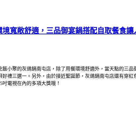
環境寬敞舒適，三品御宴鍋搭配自取餐食讓
吃飯小聚的灰鴿鍋南屯店，除了用餐環境舒適外，當天點的三品
湃好禮三選一。另外，由於接近聖誕節，灰鴿鍋南屯店還有穿紅
5吋電視在內的多項大獎哦！