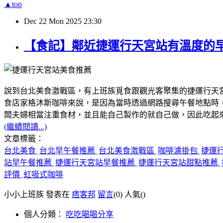
▲top
Dec
22
Mon
2025
23:30
【食記】鄰近捷運行天宮站有溫度的
說到台北美食激戰區，有上班族覓食跟觀光客聚集的捷運行天
食店家格沐斯咖啡來說，是因為當時透過網路搜尋午餐地點時
闆夫婦相當注重食材，並且能自己製作的就自己做，因此吃起
(繼續閱讀...)
文章標籤：
台北美食
台北早午餐推薦
台北美食激戰區
咖啡濾掛包
捷運
站早午餐推薦
捷運行天宮站早餐推薦
捷運行天宮站甜點推薦
評價
虹吸式咖啡
小小上班族 發表在
痞客邦
留言
(0)
人氣(
)
個人分類：
吃吃喝喝分享