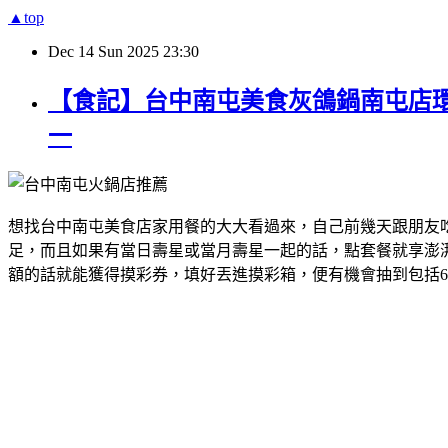
▲top
Dec
14
Sun
2025
23:30
【食記】台中南屯美食灰鴿鍋南屯店
一
想找台中南屯美食店家用餐的大大看過來，自己前幾天跟朋友
足，而且如果有當日壽星或當月壽星一起的話，點套餐就享澎
額的話就能獲得摸彩券，填好丟進摸彩箱，便有機會抽到包括6