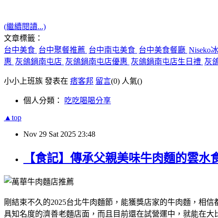
(繼續閱讀...)
文章標籤：
台中美食
台中聚餐推薦
台中南屯美食
台中美食餐廳
Nisek
惠
灰鴿鍋南屯店
灰鴿鍋南屯店優惠
灰鴿鍋南屯店生日禮
灰
小小上班族 發表在
痞客邦
留言
(0)
人氣(
)
個人分類：
吃吃喝喝分享
▲top
Nov
29
Sat
2025
23:48
【食記】傳承父親美味牛肉麵的雲水食
剛結束不久的2025台北牛肉麵節，能獲獎店家的牛肉麵，相
具知名度的濟善老麵店面，而且目前還在試營運中，就能在大