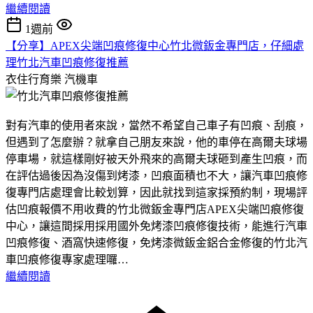
繼續閱讀
1週前
【分享】APEX尖端凹痕修復中心竹北微鈑金專門店，仔細處
理竹北汽車凹痕修復推薦
衣住行育樂
汽機車
對有汽車的使用者來說，當然不希望自己車子有凹痕、刮痕，
但遇到了怎麼辦？就拿自己朋友來說，他的車停在高爾夫球場
停車場，就這樣剛好被天外飛來的高爾夫球砸到產生凹痕，而
在評估過後因為沒傷到烤漆，凹痕面積也不大，讓汽車凹痕修
復專門店處理會比較划算，因此就找到這家採預約制，現場評
估凹痕報價不用收費的竹北微鈑金專門店APEX尖端凹痕修復
中心，讓這間採用採用國外免烤漆凹痕修復技術，能進行汽車
凹痕修復、酒窩快速修復，免烤漆微鈑金鋁合金修復的竹北汽
車凹痕修復專家處理囉…
繼續閱讀