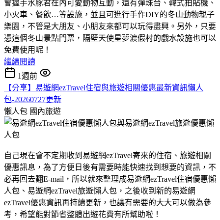
會握手水豚君在內可愛動物互動，還有彈珠台、韓式拍貼機、
小火車、餐飲…等設施，並且可進行手作DIY的冬山動物親子
樂園，不管是大朋友、小朋友來都可以玩得盡興。另外，只要
憑這個冬山景點門票，隔壁天使星夢渡假村的戲水設施也可以
免費使用呢！
繼續閱讀
1週前
【分享】易遊網ezTravel住宿與旅遊相關優惠最新資訊懶人
包-20260727更新
懶人包
國內旅遊
自己現在會不定期收到易遊網ezTravel寄來的住宿、旅遊相關
優惠訊息，為了方便日後有需要時能快速找到想要的資訊，不
必再回去翻E-mail，所以就來整理成易遊網ezTravel住宿優惠懶
人包、易遊網ezTravel旅遊懶人包，之後收到新的易遊網
ezTravel優惠資訊再持續更新，也讓有需要的大大可以做為參
考，希望能對節省整體出遊花費有所幫助啦！