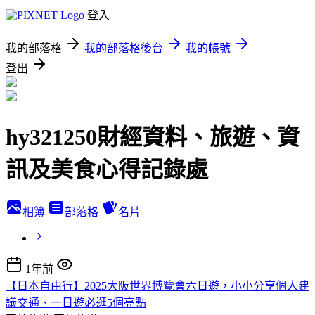
登入
我的部落格
我的部落格後台
我的帳號
登出
hy321250財經資料、旅遊、資
訊及美食心得記錄處
相簿
部落格
名片
1年前
【日本自由行】2025大阪世界博覽會六日遊，小小分享個人建
議交通、一日遊必逛5個亮點