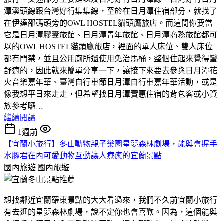
潭溪頭線跟台灣好行集集線，至於在日月潭住宿部分，就找了
在伊達邵碼頭旁的OWL HOSTEL貓頭鷹旅店。而這間你要當
它是日月潭膠囊旅館、日月潭青年旅館、日月潭商務旅館都可
以的OWL HOSTEL貓頭鷹旅店，裡面的單人床位、雙人床位
都有門禁，並且公用廁所還使用免治馬桶，整個住起來覺得蠻
舒適的，因此就來簡單分享一下，讓接下來要去參與日月潭花
火音樂嘉年華、臺灣自行車節日月潭自行車嘉年華活動，或是
像我想平日來走走，但希望找日月潭實惠住宿的背包客或小資
族參考囉…
繼續閱讀
1週前
【宜蘭小旅行】冬山動物親子樂園星夢森林劇場，能與會握手
水豚君在內可愛動物互動讓人療癒的宜蘭景點
國內旅遊
國內旅遊
想找鄰近宜蘭羅東景點的大大看過來，我們不久前宜蘭小旅行
有去逛的星夢森林劇場，說不定你也會喜歡。因為，這個能與