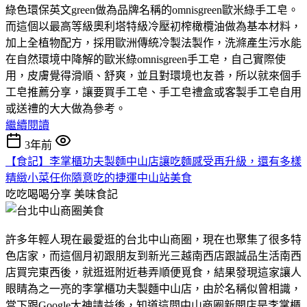
綠色環保英文green做為品牌名稱的omnisgreen歐米綠手工皂。
而這個以最高等級奧利塔特級冷壓初榨橄欖油做為基本材料，
加上全植物配方，採用歐洲傳統冷製法製作，洗滌產生污水能
在自然環境中降解的歐米綠omnisgreen手工皂，自己實際使
用，皮膚覺得滑順、舒爽，並且對環境也友善，所以就來個手
工皂推薦分享，讓要買手工皂、手工皂禮盒或客製手工皂自用
或送禮的大大做為參考。
繼續閱讀
3年前
【食記】李掌櫃功夫製麵中山店讓吃麵感受再升級，還有多樣
精緻小菜任你隨意吃的捷運中山站美食
吃吃喝喝分享
美味食記
許多年輕人現在最愛逛的台北中山商圈，現在也聚集了很多特
色店家，而這個月初跟朋友到新光三越南西店跟誠品生活南西
店買完東西後，就逛逛附近巷弄順便覓食，結果發現這家讓人
眼睛為之一亮的李掌櫃功夫製麵中山店，由於名稱似曾相識，
當下跟Google大神請益後，知道這間中山商圈新開店是李掌櫃