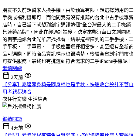
朋友不久前想幫家人換手機，由於預算有限，想選擇夠用的二
手機或福利機即可，而他問我有沒有推薦的台北中古手機專賣
店時，自己當下就想到創宇通訊這個"全台灣最大的二手機銷
售連鎖品牌"，因此在經過討論後，決定來鄰近華山文創園區
的創宇通訊台北光華店找找看，結果這裡陳列的二手手機、二
手平板、二手筆電、二手吸塵器選擇相當多，甚至還有全新商
品可選購，同時商品資訊標示也很清楚，後續全省創宇門市也
可提供服務，最終也有挑選到符合需求的二手iPhone手機呢！
繼續閱讀
2天前
【分享】泰達隨身椅是隨身椅也是手杖，快速收合設計不管自
用孝親都適合
衣住行育樂
生活綜合
繼續閱讀
4天前
【食記】老婆吃鍋有特色豆漿湯底，搭配海陸奏伙雙人套餐讓