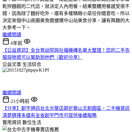
乾拌麵館的二代店，就決定入內用餐，結果整體用餐感受很不
錯，因為除了麵好吃外，還有多樣精緻小菜任你隨意吃，所以
決定來個中山商圈美食跟捷運中山站美食分享，讓有興趣的大
大參考一下。
繼續閱讀
6年前
【公益資訊】全台育幼院與社福機構名單大整理！您的二手衣
服與物資可以幫助到他們（歡迎分享）
公益文章
生活綜合
繼續閱讀
21小時前
【分享】創宇通訊台北光華店鄰近華山文創園區，二手機資訊
清楚選擇多還有全省創宇門市可提供後續服務
實用資訊
數位生活