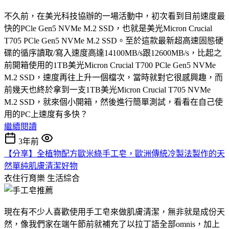
不久前，在美光科技協辦的一場活動中，初次看到目前速度最
快的PCle Gen5 NVMe M.2 SSD，也就是美光Micron Crucial
T705 PCle Gen5 NVMe M.2 SSD。至於這款最新超高速固態硬
碟的循序讀取/寫入速度高達14100MB/s跟12600MB/s，比起之
前開箱使用的1TB美光Micron Crucial T700 PCle Gen5 NVMe
M.2 SSD，速度再往上升一個檔次，當時就對它很感興趣，而
前幾天也終於拿到一支1TB美光Micron Crucial T705 NVMe
M.2 SSD，就來個小開箱，然後進行簡單測試，看看在自己使
用的PC上速度有多快？
繼續閱讀
3年前
【分享】全植物配方歐米綠手工皂，歐洲傳統冷製法製作的天
然單純肌膚清潔好物
衣住行育樂
生活綜合
現在有不少人喜歡使用手工皂來做肌膚清潔，無非就是成份天
然，像我們家在端午節前就補充了以拉丁語全部omnis，加上