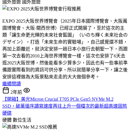
國外旅遊
國外旅遊
EXPO 2025大阪世界博覽會（2025年日本國際博覽會、大阪萬
國博覽會、大阪·關西世博）已經正式開展了，至於這次的主
題「讓生命更光輝的未來社會藍圖」（いのち輝く未来社会の
デザイン），打造「未來生命的實驗場」，自己感覺還不錯，
再加上距離近，就決定安排一趟日本小旅行去朝聖一下，而跟
第一次去看的2010上海世界博覽會一樣，這次也安排了6天去
逛2025大阪世博，然後能看多少算多少，因此也有一些事前準
備跟實際看到的資訊可供分享，所以就簡單分享一下，讓之後
安排這裡做為大阪景點來走走的大大做個參考。
繼續閱讀
2年前
【開箱】美光Micron Crucial T705 PCle Gen5 NVMe M.2
SSD，破萬循序讀寫速度再往上升一個檔次的最新超高速固態
硬碟
硬體
數位生活