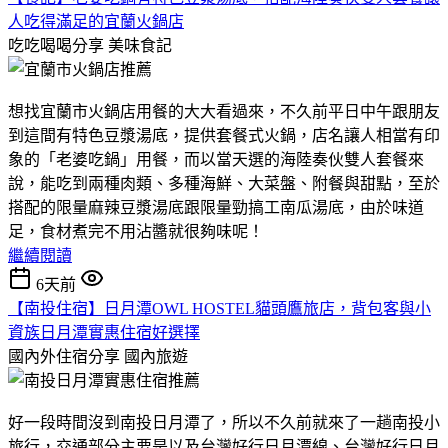
人吃得滿足的宜蘭火鍋店
吃吃喝喝分享
美味食記
想找宜蘭市火鍋店用餐的大大看過來，不久前平日中午跟朋友
到這間有特色豆漿湯底，提供套餐式火鍋，店名讓人相當有印
象的「老婆吃鍋」用餐，而以當天選的海陸奏伙雙人套餐來
說，能吃到兩種肉類、多種海鮮、大菜盤、附餐與甜點，至於
搭配的限量麻辣豆漿湯底跟限量勁搞工南瓜湯底，由於味道
足，食材煮完不用沾醬就很夠味呢！
繼續閱讀
6天前
【南投住宿】日月潭OWL HOSTEL貓頭鷹旅店，背包客與小
資族日月潭實惠住宿好選擇
國內外住宿分享
國內旅遊
好一段時間沒到南投日月潭了，所以不久前就來了一趟南投小
旅行，交通部分主要是以及台灣好行日月潭線、台灣好行日月