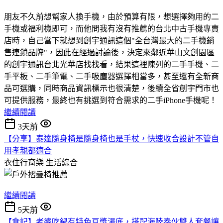
朋友不久前想幫家人換手機，由於預算有限，想選擇夠用的二
手機或福利機即可，而他問我有沒有推薦的台北中古手機專賣
店時，自己當下就想到創宇通訊這個"全台灣最大的二手機銷
售連鎖品牌"，因此在經過討論後，決定來鄰近華山文創園區
的創宇通訊台北光華店找找看，結果這裡陳列的二手手機、二
手平板、二手筆電、二手吸塵器選擇相當多，甚至還有全新商
品可選購，同時商品資訊標示也很清楚，後續全省創宇門市也
可提供服務，最終也有挑選到符合需求的二手iPhone手機呢！
繼續閱讀
3天前
【分享】泰達隨身椅是隨身椅也是手杖，快速收合設計不管自
用孝親都適合
衣住行育樂
生活綜合
繼續閱讀
5天前
【食記】老婆吃鍋有特色豆漿湯底，搭配海陸奏伙雙人套餐讓