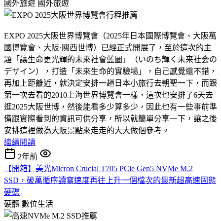
國外旅遊
國外旅遊
EXPO 2025大阪世界博覽會（2025年日本國際博覽會、大阪萬
國博覽會、大阪·關西世博）已經正式開展了，至於這次的主
題「讓生命更光輝的未來社會藍圖」（いのち輝く未来社会の
デザイン），打造「未來生命的實驗場」，自己感覺還不錯，
再加上距離近，就決定安排一趟日本小旅行去朝聖一下，而跟
第一次去看的2010上海世界博覽會一樣，這次也安排了6天去
逛2025大阪世博，然後能看多少算多少，因此也有一些事前準
備跟實際看到的資訊可供分享，所以就簡單分享一下，讓之後
安排這裡做為大阪景點來走走的大大做個參考。
繼續閱讀
2年前
【開箱】美光Micron Crucial T705 PCle Gen5 NVMe M.2
SSD，破萬循序讀寫速度再往上升一個檔次的最新超高速固態
硬碟
硬體
數位生活