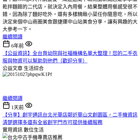
乾拌麵館的二代店，就決定入內用餐，結果整體用餐感受很不
錯，因為除了麵好吃外，還有多樣精緻小菜任你隨意吃，所以
決定來個中山商圈美食跟捷運中山站美食分享，讓有興趣的大
大參考一下。
繼續閱讀
6年前
【公益資訊】全台育幼院與社福機構名單大整理！您的二手衣
服與物資可以幫助到他們（歡迎分享）
公益文章
生活綜合
繼續閱讀
1天前
【分享】創宇通訊台北光華店鄰近華山文創園區，二手機資訊
清楚選擇多還有全省創宇門市可提供後續服務
實用資訊
數位生活