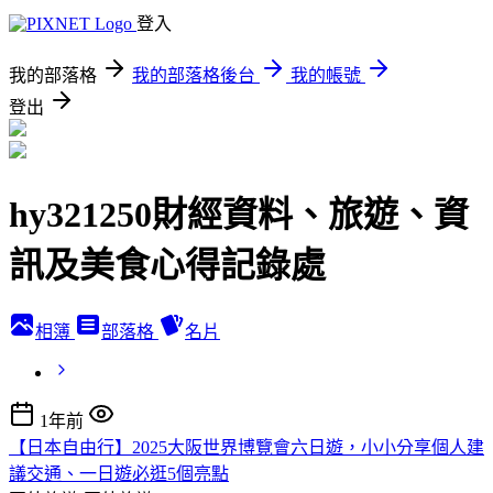
登入
我的部落格
我的部落格後台
我的帳號
登出
hy321250財經資料、旅遊、資
訊及美食心得記錄處
相簿
部落格
名片
1年前
【日本自由行】2025大阪世界博覽會六日遊，小小分享個人建
議交通、一日遊必逛5個亮點