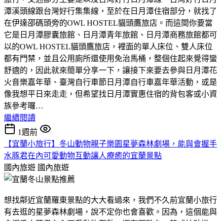
潭溪頭線跟台灣好行集集線，至於在日月潭住宿部分，就找了
在伊達邵碼頭旁的OWL HOSTEL貓頭鷹旅店。而這間你要當
它是日月潭膠囊旅館、日月潭青年旅館、日月潭商務旅館都可
以的OWL HOSTEL貓頭鷹旅店，裡面的單人床位、雙人床位
都有門禁，並且公用廁所還使用免治馬桶，整個住起來覺得蠻
舒適的，因此就來簡單分享一下，讓接下來要去參與日月潭花
火音樂嘉年華、臺灣自行車節日月潭自行車嘉年華活動，或是
像我想平日來走走，但希望找日月潭實惠住宿的背包客或小資
族參考囉…
繼續閱讀
1週前
【宜蘭小旅行】冬山動物親子樂園星夢森林劇場，能與會握手
水豚君在內可愛動物互動讓人療癒的宜蘭景點
國內旅遊
國內旅遊
想找鄰近宜蘭羅東景點的大大看過來，我們不久前宜蘭小旅行
有去逛的星夢森林劇場，說不定你也會喜歡。因為，這個能與