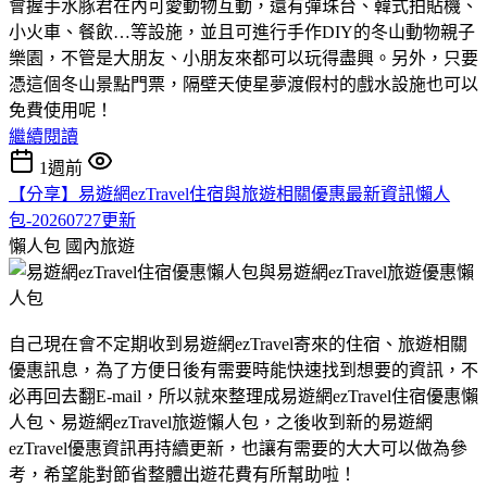
會握手水豚君在內可愛動物互動，還有彈珠台、韓式拍貼機、
小火車、餐飲…等設施，並且可進行手作DIY的冬山動物親子
樂園，不管是大朋友、小朋友來都可以玩得盡興。另外，只要
憑這個冬山景點門票，隔壁天使星夢渡假村的戲水設施也可以
免費使用呢！
繼續閱讀
1週前
【分享】易遊網ezTravel住宿與旅遊相關優惠最新資訊懶人
包-20260727更新
懶人包
國內旅遊
自己現在會不定期收到易遊網ezTravel寄來的住宿、旅遊相關
優惠訊息，為了方便日後有需要時能快速找到想要的資訊，不
必再回去翻E-mail，所以就來整理成易遊網ezTravel住宿優惠懶
人包、易遊網ezTravel旅遊懶人包，之後收到新的易遊網
ezTravel優惠資訊再持續更新，也讓有需要的大大可以做為參
考，希望能對節省整體出遊花費有所幫助啦！