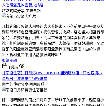
人吃得滿足的宜蘭火鍋店
吃吃喝喝分享
美味食記
想找宜蘭市火鍋店用餐的大大看過來，不久前平日中午跟朋友
到這間有特色豆漿湯底，提供套餐式火鍋，店名讓人相當有印
象的「老婆吃鍋」用餐，而以當天選的海陸奏伙雙人套餐來
說，能吃到兩種肉類、多種海鮮、大菜盤、附餐與甜點，至於
搭配的限量麻辣豆漿湯底跟限量勁搞工南瓜湯底，由於味道
足，食材煮完不用沾醬就很夠味呢！
繼續閱讀
1週前
【南投住宿】日月潭OWL HOSTEL貓頭鷹旅店，背包客與小
資族日月潭實惠住宿好選擇
國內外住宿分享
國內旅遊
好一段時間沒到南投日月潭了，所以不久前就來了一趟南投小
旅行，交通部分主要是以及台灣好行日月潭線、台灣好行日月