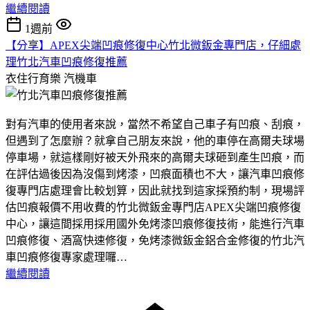
繼續閱讀
1週前
【分享】APEX尖端凹痕修復中心竹北微鈑金專門店，仔細處
理竹北汽車凹痕修復推薦
衣住行育樂
汽機車
對有汽車的使用者來說，當然不希望自己車子有凹痕、刮痕，
但遇到了怎麼辦？就拿自己朋友來說，他的車停在高爾夫球場
停車場，就這樣剛好被天外飛來的高爾夫球砸到產生凹痕，而
在評估過後因為沒傷到烤漆，凹痕面積也不大，讓汽車凹痕修
復專門店處理會比較划算，因此就找到這家採預約制，現場評
估凹痕報價不用收費的竹北微鈑金專門店APEX尖端凹痕修復
中心，讓這間採用採用國外免烤漆凹痕修復技術，能進行汽車
凹痕修復、酒窩快速修復，免烤漆微鈑金鋁合金修復的竹北汽
車凹痕修復專家處理囉…
繼續閱讀