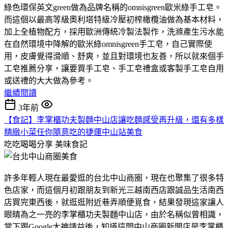
綠色環保英文green做為品牌名稱的omnisgreen歐米綠手工皂。
而這個以最高等級奧利塔特級冷壓初榨橄欖油做為基本材料，
加上全植物配方，採用歐洲傳統冷製法製作，洗滌產生污水能
在自然環境中降解的歐米綠omnisgreen手工皂，自己實際使
用，皮膚覺得滑順、舒爽，並且對環境也友善，所以就來個手
工皂推薦分享，讓要買手工皂、手工皂禮盒或客製手工皂自用
或送禮的大大做為參考。
繼續閱讀
3年前
【食記】李掌櫃功夫製麵中山店讓吃麵感受再升級，還有多樣
精緻小菜任你隨意吃的捷運中山站美食
吃吃喝喝分享
美味食記
許多年輕人現在最愛逛的台北中山商圈，現在也聚集了很多特
色店家，而這個月初跟朋友到新光三越南西店跟誠品生活南西
店買完東西後，就逛逛附近巷弄順便覓食，結果發現這家讓人
眼睛為之一亮的李掌櫃功夫製麵中山店，由於名稱似曾相識，
當下跟Google大神請益後，知道這間中山商圈新開店是李掌櫃