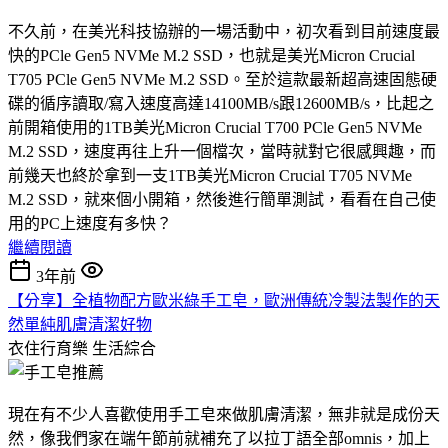
不久前，在美光科技協辦的一場活動中，初次看到目前速度最
快的PCle Gen5 NVMe M.2 SSD，也就是美光Micron Crucial
T705 PCle Gen5 NVMe M.2 SSD。至於這款最新超高速固態硬
碟的循序讀取/寫入速度高達14100MB/s跟12600MB/s，比起之
前開箱使用的1TB美光Micron Crucial T700 PCle Gen5 NVMe
M.2 SSD，速度再往上升一個檔次，當時就對它很感興趣，而
前幾天也終於拿到一支1TB美光Micron Crucial T705 NVMe
M.2 SSD，就來個小開箱，然後進行簡單測試，看看在自己使
用的PC上速度有多快？
繼續閱讀
3年前
【分享】全植物配方歐米綠手工皂，歐洲傳統冷製法製作的天
然單純肌膚清潔好物
衣住行育樂
生活綜合
現在有不少人喜歡使用手工皂來做肌膚清潔，無非就是成份天
然，像我們家在端午節前就補充了以拉丁語全部omnis，加上