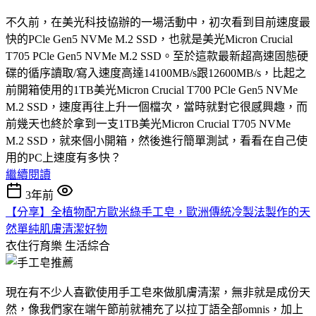
不久前，在美光科技協辦的一場活動中，初次看到目前速度最
快的PCle Gen5 NVMe M.2 SSD，也就是美光Micron Crucial
T705 PCle Gen5 NVMe M.2 SSD。至於這款最新超高速固態硬
碟的循序讀取/寫入速度高達14100MB/s跟12600MB/s，比起之
前開箱使用的1TB美光Micron Crucial T700 PCle Gen5 NVMe
M.2 SSD，速度再往上升一個檔次，當時就對它很感興趣，而
前幾天也終於拿到一支1TB美光Micron Crucial T705 NVMe
M.2 SSD，就來個小開箱，然後進行簡單測試，看看在自己使
用的PC上速度有多快？
繼續閱讀
3年前
【分享】全植物配方歐米綠手工皂，歐洲傳統冷製法製作的天
然單純肌膚清潔好物
衣住行育樂
生活綜合
現在有不少人喜歡使用手工皂來做肌膚清潔，無非就是成份天
然，像我們家在端午節前就補充了以拉丁語全部omnis，加上