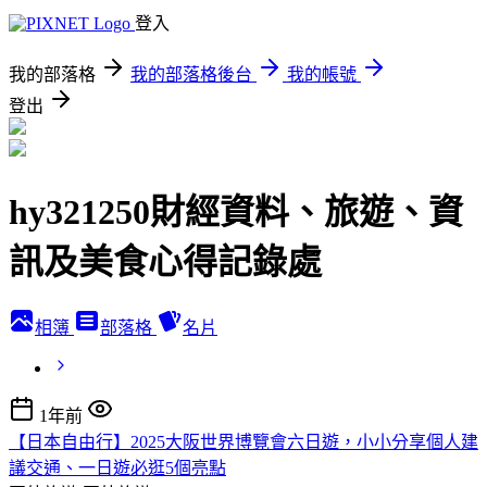
登入
我的部落格
我的部落格後台
我的帳號
登出
hy321250財經資料、旅遊、資
訊及美食心得記錄處
相簿
部落格
名片
1年前
【日本自由行】2025大阪世界博覽會六日遊，小小分享個人建
議交通、一日遊必逛5個亮點