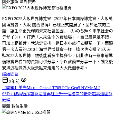
國外旅遊
國外旅遊
EXPO 2025大阪世界博覽會（2025年日本國際博覽會、大阪萬
國博覽會、大阪·關西世博）已經正式開展了，至於這次的主
題「讓生命更光輝的未來社會藍圖」（いのち輝く未来社会の
デザイン），打造「未來生命的實驗場」，自己感覺還不錯，
再加上距離近，就決定安排一趟日本小旅行去朝聖一下，而跟
第一次去看的2010上海世界博覽會一樣，這次也安排了6天去
逛2025大阪世博，然後能看多少算多少，因此也有一些事前準
備跟實際看到的資訊可供分享，所以就簡單分享一下，讓之後
安排這裡做為大阪景點來走走的大大做個參考。
繼續閱讀
2年前
【開箱】美光Micron Crucial T705 PCle Gen5 NVMe M.2
SSD，破萬循序讀寫速度再往上升一個檔次的最新超高速固態
硬碟
硬體
數位生活