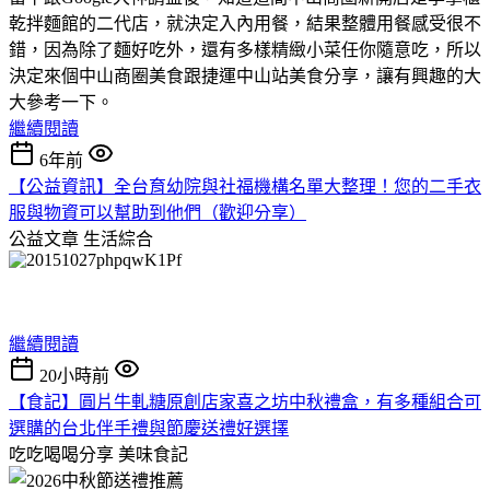
乾拌麵館的二代店，就決定入內用餐，結果整體用餐感受很不
錯，因為除了麵好吃外，還有多樣精緻小菜任你隨意吃，所以
決定來個中山商圈美食跟捷運中山站美食分享，讓有興趣的大
大參考一下。
繼續閱讀
6年前
【公益資訊】全台育幼院與社福機構名單大整理！您的二手衣
服與物資可以幫助到他們（歡迎分享）
公益文章
生活綜合
繼續閱讀
20小時前
【食記】圓片牛軋糖原創店家喜之坊中秋禮盒，有多種組合可
選購的台北伴手禮與節慶送禮好選擇
吃吃喝喝分享
美味食記