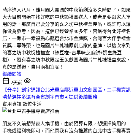
時序進入八月，離月圓人團圓的中秋節剩沒多久時間了，如果
大大目前開始在找好吃的中秋節禮盒送人，或者是要跟家人享
用的話，那麼自己要分享的喜之坊中秋禮盒產品，或許可以讓
你做為參考。因為，這個已經營業40多年，曾獲得台北好禮名
店、一縣市一幸福點心甄選台北市金牌獎、台灣百大伴手禮金
質獎…等殊榮，也是圓片牛軋糖原創店家的品牌，以這次拿到
的喜之坊中秋悅禮禮盒（綠豆椪+古早味芝麻餅+奶皇綠豆
椪），還有喜之坊中秋限定玉兔獻圓滿圓片牛軋糖禮盒來說，
真的是送禮、自用兩相宜呢！
繼續閱讀
2天前
【分享】創宇通訊台北光華店鄰近華山文創園區，二手機資訊
清楚選擇多還有全省創宇門市可提供後續服務
實用資訊
數位生活
朋友不久前想幫家人換手機，由於預算有限，想選擇夠用的二
手機或福利機即可，而他問我有沒有推薦的台北中古手機專賣