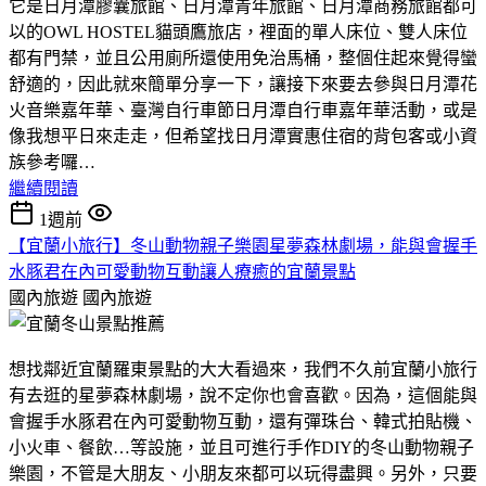
它是日月潭膠囊旅館、日月潭青年旅館、日月潭商務旅館都可
以的OWL HOSTEL貓頭鷹旅店，裡面的單人床位、雙人床位
都有門禁，並且公用廁所還使用免治馬桶，整個住起來覺得蠻
舒適的，因此就來簡單分享一下，讓接下來要去參與日月潭花
火音樂嘉年華、臺灣自行車節日月潭自行車嘉年華活動，或是
像我想平日來走走，但希望找日月潭實惠住宿的背包客或小資
族參考囉…
繼續閱讀
1週前
【宜蘭小旅行】冬山動物親子樂園星夢森林劇場，能與會握手
水豚君在內可愛動物互動讓人療癒的宜蘭景點
國內旅遊
國內旅遊
想找鄰近宜蘭羅東景點的大大看過來，我們不久前宜蘭小旅行
有去逛的星夢森林劇場，說不定你也會喜歡。因為，這個能與
會握手水豚君在內可愛動物互動，還有彈珠台、韓式拍貼機、
小火車、餐飲…等設施，並且可進行手作DIY的冬山動物親子
樂園，不管是大朋友、小朋友來都可以玩得盡興。另外，只要