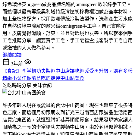
綠色環保英文green做為品牌名稱的omnisgreen歐米綠手工皂。
而這個以最高等級奧利塔特級冷壓初榨橄欖油做為基本材料，
加上全植物配方，採用歐洲傳統冷製法製作，洗滌產生污水能
在自然環境中降解的歐米綠omnisgreen手工皂，自己實際使
用，皮膚覺得滑順、舒爽，並且對環境也友善，所以就來個手
工皂推薦分享，讓要買手工皂、手工皂禮盒或客製手工皂自用
或送禮的大大做為參考。
繼續閱讀
3年前
【食記】李掌櫃功夫製麵中山店讓吃麵感受再升級，還有多樣
精緻小菜任你隨意吃的捷運中山站美食
吃吃喝喝分享
美味食記
許多年輕人現在最愛逛的台北中山商圈，現在也聚集了很多特
色店家，而這個月初跟朋友到新光三越南西店跟誠品生活南西
店買完東西後，就逛逛附近巷弄順便覓食，結果發現這家讓人
眼睛為之一亮的李掌櫃功夫製麵中山店，由於名稱似曾相識，
當下跟Google大神請益後，知道這間中山商圈新開店是李掌櫃