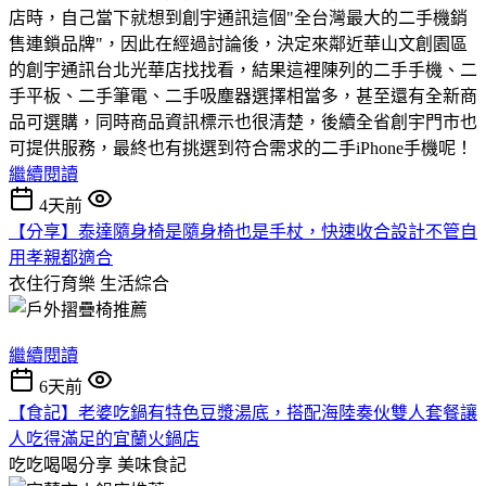
店時，自己當下就想到創宇通訊這個"全台灣最大的二手機銷
售連鎖品牌"，因此在經過討論後，決定來鄰近華山文創園區
的創宇通訊台北光華店找找看，結果這裡陳列的二手手機、二
手平板、二手筆電、二手吸塵器選擇相當多，甚至還有全新商
品可選購，同時商品資訊標示也很清楚，後續全省創宇門市也
可提供服務，最終也有挑選到符合需求的二手iPhone手機呢！
繼續閱讀
4天前
【分享】泰達隨身椅是隨身椅也是手杖，快速收合設計不管自
用孝親都適合
衣住行育樂
生活綜合
繼續閱讀
6天前
【食記】老婆吃鍋有特色豆漿湯底，搭配海陸奏伙雙人套餐讓
人吃得滿足的宜蘭火鍋店
吃吃喝喝分享
美味食記