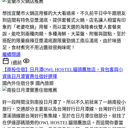
想找宜蘭市火鍋店用餐的大大看過來，不久前平日中午跟朋友
到這間有特色豆漿湯底，提供套餐式火鍋，店名讓人相當有印
象的「老婆吃鍋」用餐，而以當天選的海陸奏伙雙人套餐來
說，能吃到兩種肉類、多種海鮮、大菜盤、附餐與甜點，至於
搭配的限量麻辣豆漿湯底跟限量勁搞工南瓜湯底，由於味道
足，食材煮完不用沾醬就很夠味呢！
繼續閱讀
1週前
【南投住宿】日月潭OWL HOSTEL貓頭鷹旅店，背包客與小
資族日月潭實惠住宿好選擇
國內外住宿分享
國內旅遊
好一段時間沒到南投日月潭了，所以不久前就來了一趟南投小
旅行，交通部分主要是以及台灣好行日月潭線、台灣好行日月
潭溪頭線跟台灣好行集集線，至於在日月潭住宿部分，就找了
在伊達邵碼頭旁的OWL HOSTEL貓頭鷹旅店。而這間你要當