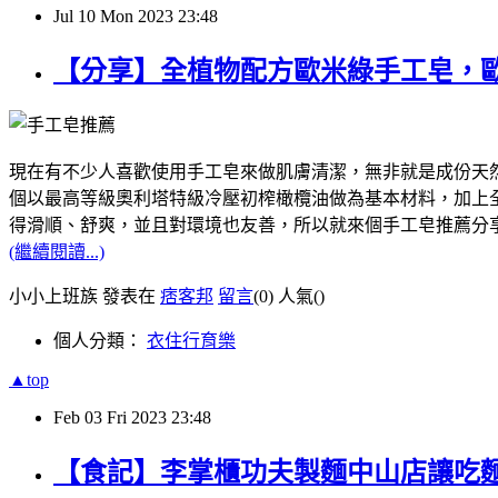
Jul
10
Mon
2023
23:48
【分享】全植物配方歐米綠手工皂，
現在有不少人喜歡使用手工皂來做肌膚清潔，無非就是成份天然，像我
個以最高等級奧利塔特級冷壓初榨橄欖油做為基本材料，加上全植
得滑順、舒爽，並且對環境也友善，所以就來個手工皂推薦分
(繼續閱讀...)
小小上班族 發表在
痞客邦
留言
(0)
人氣(
)
個人分類：
衣住行育樂
▲top
Feb
03
Fri
2023
23:48
【食記】李掌櫃功夫製麵中山店讓吃