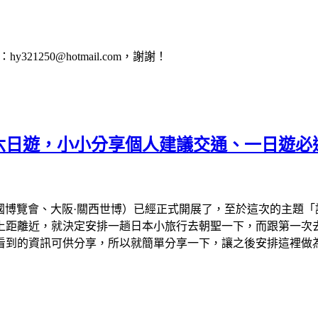
1250@hotmail.com，謝謝！
會六日遊，小小分享個人建議交通、一日遊必
、大阪萬國博覽會、大阪·關西世博）已經正式開展了，至於這次的主
離近，就決定安排一趟日本小旅行去朝聖一下，而跟第一次去看的
看到的資訊可供分享，所以就簡單分享一下，讓之後安排這裡做