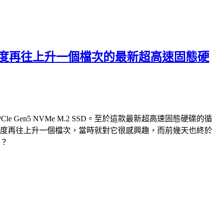
破萬循序讀寫速度再往上升一個檔次的最新超高速固態硬
PCle Gen5 NVMe M.2 SSD。至於這款最新超高速固態硬碟的循
e M.2 SSD，速度再往上升一個檔次，當時就對它很感興趣，而前幾天也終於
快？