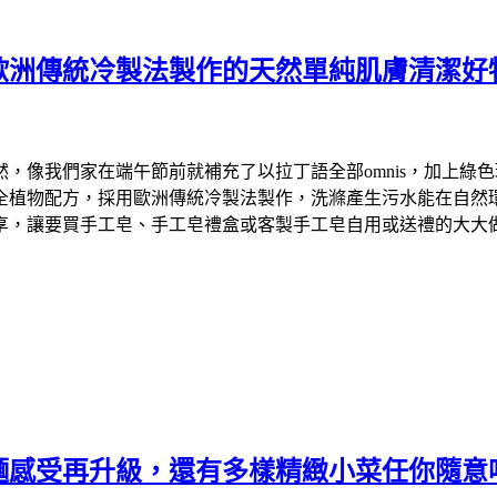
歐洲傳統冷製法製作的天然單純肌膚清潔好
們家在端午節前就補充了以拉丁語全部omnis，加上綠色環保英文
物配方，採用歐洲傳統冷製法製作，洗滌產生污水能在自然環境中降
享，讓要買手工皂、手工皂禮盒或客製手工皂自用或送禮的大大
麵感受再升級，還有多樣精緻小菜任你隨意