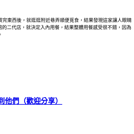
買完東西後，就逛逛附近巷弄順便覓食，結果發現這家讓人眼睛
麵館的二代店，就決定入內用餐，結果整體用餐感受很不錯，因為
。
到他們（歡迎分享）