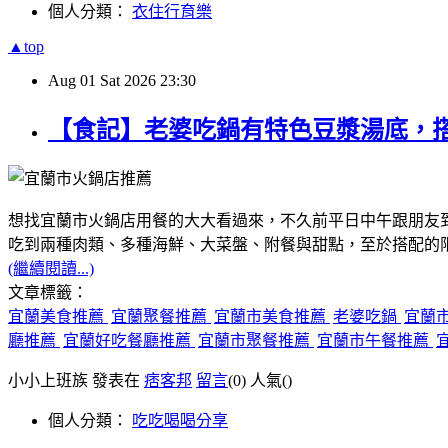
個人分類：
衣住行育樂
▲top
Aug
01
Sat
2026
23:30
【食記】老婆吃鍋有特色豆漿湯底，
想找宜蘭市火鍋店用餐的大大看過來，不久前平日中午跟朋友
吃到兩種肉類、多種海鮮、大菜盤、附餐與甜點，至於搭配的
(繼續閱讀...)
文章標籤：
宜蘭美食推薦
宜蘭聚餐推薦
宜蘭市美食推薦
老婆吃鍋
宜蘭
廳推薦
宜蘭好吃餐廳推薦
宜蘭市聚餐推薦
宜蘭市午餐推薦
小小上班族 發表在
痞客邦
留言
(0)
人氣(
)
個人分類：
吃吃喝喝分享