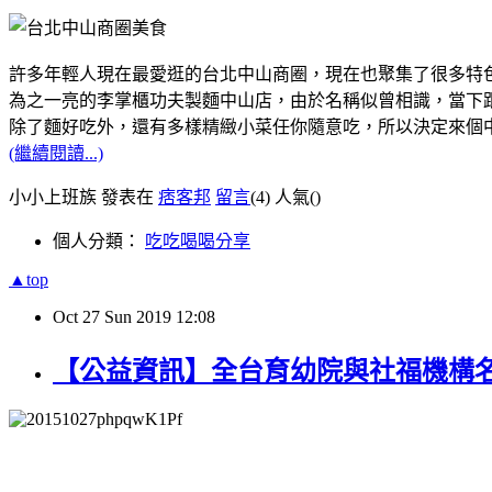
許多年輕人現在最愛逛的台北中山商圈，現在也聚集了很多特
為之一亮的李掌櫃功夫製麵中山店，由於名稱似曾相識，當下跟
除了麵好吃外，還有多樣精緻小菜任你隨意吃，所以決定來個
(繼續閱讀...)
小小上班族 發表在
痞客邦
留言
(4)
人氣(
)
個人分類：
吃吃喝喝分享
▲top
Oct
27
Sun
2019
12:08
【公益資訊】全台育幼院與社福機構