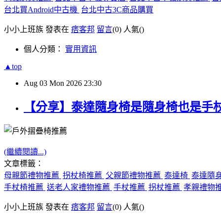
台北買Android中古機
台北中古3C商品購買
小小上班族 發表在
痞客邦
留言
(0)
人氣(
)
個人分類：
實用資訊
▲top
Aug
03
Mon
2026
23:30
【分享】泰達隨身椅是隨身椅也是手
(繼續閱讀...)
文章標籤：
母親節禮物推薦
拐杖椅推薦
父親節禮物推薦
泰達椅
泰達隨
手杖椅推薦
送老人家禮物推薦
手杖推薦
拐杖推薦
孝親禮物
小小上班族 發表在
痞客邦
留言
(0)
人氣(
)