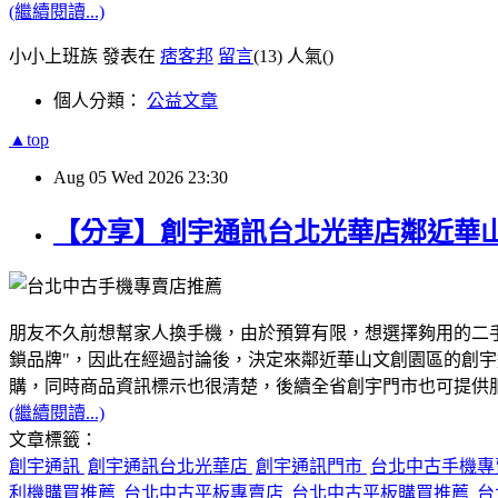
(繼續閱讀...)
小小上班族 發表在
痞客邦
留言
(13)
人氣(
)
個人分類：
公益文章
▲top
Aug
05
Wed
2026
23:30
【分享】創宇通訊台北光華店鄰近華
朋友不久前想幫家人換手機，由於預算有限，想選擇夠用的二
鎖品牌"，因此在經過討論後，決定來鄰近華山文創園區的創
購，同時商品資訊標示也很清楚，後續全省創宇門市也可提供服務
(繼續閱讀...)
文章標籤：
創宇通訊
創宇通訊台北光華店
創宇通訊門市
台北中古手機
利機購買推薦
台北中古平板專賣店
台北中古平板購買推薦
台