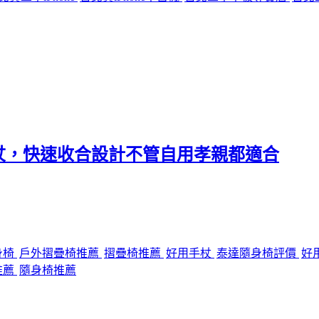
杖，快速收合設計不管自用孝親都適合
身椅
戶外摺疊椅推薦
摺疊椅推薦
好用手杖
泰達隨身椅評價
好
推薦
隨身椅推薦