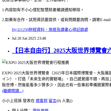
1.內容如有不小心侵犯智慧財產權請通知移除。
2.如果有合作、試用資訊要提供，或有問題要詢問，請寄E-mail：hy32
Hy321250財經資料、旅遊及讀書心得記錄處
Jul
26
Sat
2025
23:48
【日本自由行】2025大阪世界博覽
EXPO 2025大阪世界博覽會（2025年日本國際博覽會
イン），打造「未來生命的實驗場」，自己感覺還不錯，再加上距
阪世博，然後能看多少算多少，因此也有一些事前準備跟實際
(繼續閱讀...)
小小上班族 發表在
痞客邦
留言
(0)
人氣(
)
個人分類：
國外旅遊