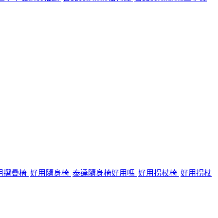
用摺疊椅
好用隨身椅
泰達隨身椅好用嗎
好用拐杖椅
好用拐杖