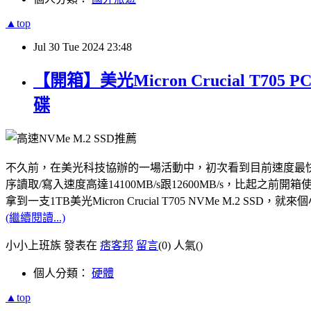
▲top
Jul
30
Tue
2024
23:48
【開箱】美光Micron Crucial T7
碟
不久前，在美光科技協辦的一場活動中，初次看到目前速度最快的PCle Gen5
序讀取/寫入速度高達14100MB/s跟12600MB/s，比起之前開箱使用
拿到一支1TB美光Micron Crucial T705 NVMe M.
(繼續閱讀...)
小小上班族 發表在
痞客邦
留言
(0)
人氣(
)
個人分類：
硬體
▲top