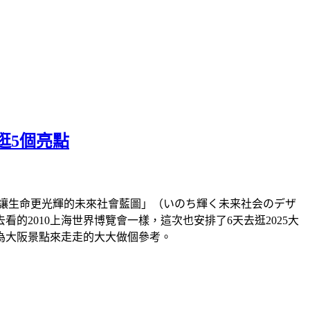
逛5個亮點
題「讓生命更光輝的未來社會藍圖」（いのち輝く未来社会のデザ
2010上海世界博覽會一樣，這次也安排了6天去逛2025大
為大阪景點來走走的大大做個參考。