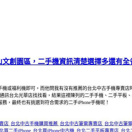
山文創園區，二手機資訊清楚選擇多還有全
手機或福利機即可，而他問我有沒有推薦的台北中古手機專賣店
宇通訊台北光華店找找看，結果這裡陳列的二手手機、二手平板
，最終也有挑選到符合需求的二手iPhone手機呢！
專賣店
台北中古手機購買推薦
台北中古筆電專賣店
台北中古筆
北買二手iPhone
台北買iPhone中古機
台北二手平板專賣店
台北