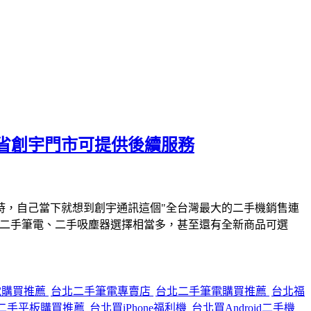
省創宇門市可提供後續服務
時，自己當下就想到創宇通訊這個"全台灣最大的二手機銷售連
、二手筆電、二手吸塵器選擇相當多，甚至還有全新商品可選
電購買推薦
台北二手筆電專賣店
台北二手筆電購買推薦
台北福
二手平板購買推薦
台北買iPhone福利機
台北買Android二手機