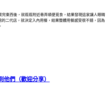
買完東西後，就逛逛附近巷弄順便覓食，結果發現這家讓人眼睛
麵館的二代店，就決定入內用餐，結果整體用餐感受很不錯，因為
。
到他們（歡迎分享）