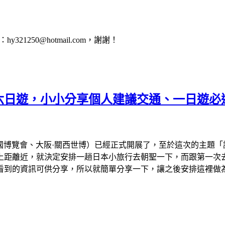
1250@hotmail.com，謝謝！
會六日遊，小小分享個人建議交通、一日遊必
、大阪萬國博覽會、大阪·關西世博）已經正式開展了，至於這次的主
離近，就決定安排一趟日本小旅行去朝聖一下，而跟第一次去看的
看到的資訊可供分享，所以就簡單分享一下，讓之後安排這裡做