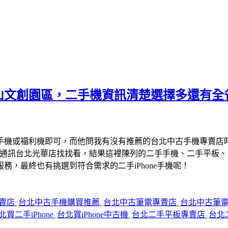
山文創園區，二手機資訊清楚選擇多還有全
手機或福利機即可，而他問我有沒有推薦的台北中古手機專賣店
宇通訊台北光華店找找看，結果這裡陳列的二手手機、二手平板
，最終也有挑選到符合需求的二手iPhone手機呢！
專賣店
台北中古手機購買推薦
台北中古筆電專賣店
台北中古筆
北買二手iPhone
台北買iPhone中古機
台北二手平板專賣店
台北