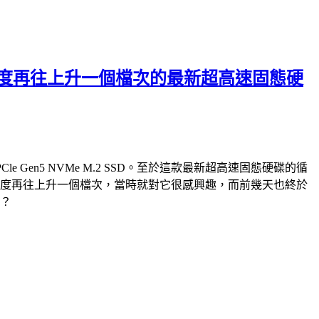
破萬循序讀寫速度再往上升一個檔次的最新超高速固態硬
PCle Gen5 NVMe M.2 SSD。至於這款最新超高速固態硬碟的循
e M.2 SSD，速度再往上升一個檔次，當時就對它很感興趣，而前幾天也終於
快？