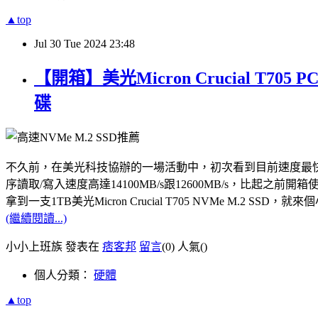
▲top
Jul
30
Tue
2024
23:48
【開箱】美光Micron Crucial T7
碟
不久前，在美光科技協辦的一場活動中，初次看到目前速度最快的PCle Gen5
序讀取/寫入速度高達14100MB/s跟12600MB/s，比起之前開箱使用
拿到一支1TB美光Micron Crucial T705 NVMe M.
(繼續閱讀...)
小小上班族 發表在
痞客邦
留言
(0)
人氣(
)
個人分類：
硬體
▲top