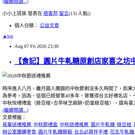
(繼續閱讀...)
小小上班族 發表在
痞客邦
留言
(13)
人氣(
)
個人分類：
公益文章
▲top
Aug
07
Fri
2026
23:30
【食記】圓片牛軋糖原創店家喜之坊
時序進入八月，離月圓人團圓的中秋節剩沒多久時間了，如果
為參考。因為，這個已經營業40多年，曾獲得台北好禮名店
中秋悅禮禮盒（綠豆椪+古早味芝麻餅+奶皇綠豆椪），還有
(繼續閱讀...)
文章標籤：
長輩送禮推薦
中秋節禮盒
中秋送禮推薦
圓片牛軋糖
綠豆椪
辦公室團購零食
圓片牛軋糖開箱
台北必買伴手禮
花生牛軋