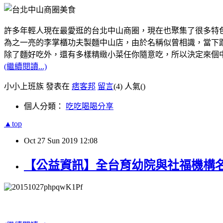
許多年輕人現在最愛逛的台北中山商圈，現在也聚集了很多特
為之一亮的李掌櫃功夫製麵中山店，由於名稱似曾相識，當下跟
除了麵好吃外，還有多樣精緻小菜任你隨意吃，所以決定來個
(繼續閱讀...)
小小上班族 發表在
痞客邦
留言
(4)
人氣(
)
個人分類：
吃吃喝喝分享
▲top
Oct
27
Sun
2019
12:08
【公益資訊】全台育幼院與社福機構