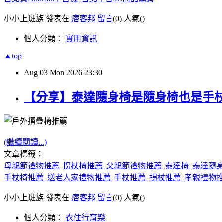
小小上班族 發表在
痞客邦
留言
(0)
人氣(
)
個人分類：
實用資訊
▲top
Aug
03
Mon
2026
23:30
【分享】泰達隨身椅是隨身椅也是手
(繼續閱讀...)
文章標籤：
母親節禮物推薦
拐杖椅推薦
父親節禮物推薦
泰達椅
泰達隨
手杖椅推薦
送老人家禮物推薦
手杖推薦
拐杖推薦
孝親禮物
小小上班族 發表在
痞客邦
留言
(0)
人氣(
)
個人分類：
衣住行育樂