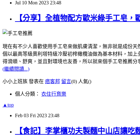
Jul
10
Mon
2023
23:48
【分享】全植物配方歐米綠手工皂，
現在有不少人喜歡使用手工皂來做肌膚清潔，無非就是成份天然，像我
個以最高等級奧利塔特級冷壓初榨橄欖油做為基本材料，加上全植
得滑順、舒爽，並且對環境也友善，所以就來個手工皂推薦分
(繼續閱讀...)
小小上班族 發表在
痞客邦
留言
(0)
人氣(
)
個人分類：
衣住行育樂
▲top
Feb
03
Fri
2023
23:48
【食記】李掌櫃功夫製麵中山店讓吃