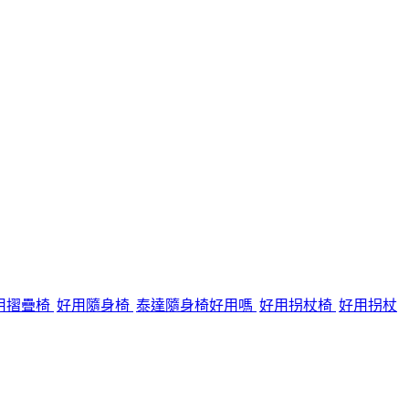
用摺疊椅
好用隨身椅
泰達隨身椅好用嗎
好用拐杖椅
好用拐杖