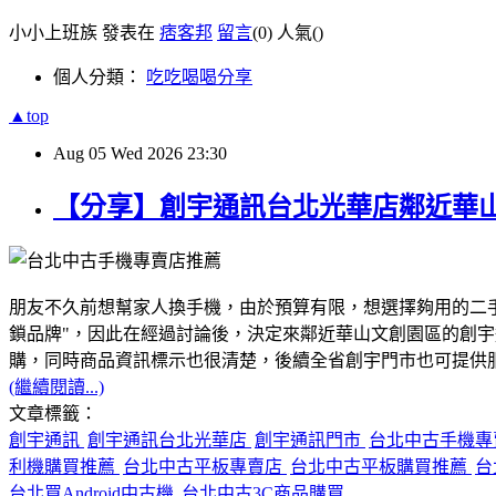
小小上班族 發表在
痞客邦
留言
(0)
人氣(
)
個人分類：
吃吃喝喝分享
▲top
Aug
05
Wed
2026
23:30
【分享】創宇通訊台北光華店鄰近華
朋友不久前想幫家人換手機，由於預算有限，想選擇夠用的二
鎖品牌"，因此在經過討論後，決定來鄰近華山文創園區的創
購，同時商品資訊標示也很清楚，後續全省創宇門市也可提供服務
(繼續閱讀...)
文章標籤：
創宇通訊
創宇通訊台北光華店
創宇通訊門市
台北中古手機
利機購買推薦
台北中古平板專賣店
台北中古平板購買推薦
台
台北買Android中古機
台北中古3C商品購買