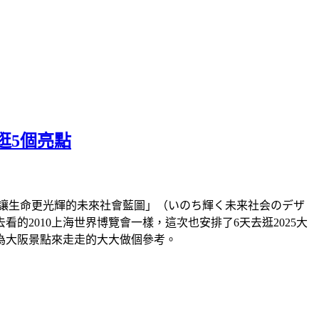
逛5個亮點
題「讓生命更光輝的未來社會藍圖」（いのち輝く未来社会のデザ
2010上海世界博覽會一樣，這次也安排了6天去逛2025大
為大阪景點來走走的大大做個參考。