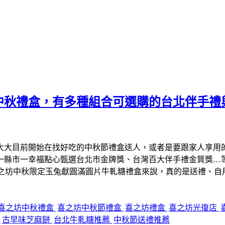
中秋禮盒，有多種組合可選購的台北伴手禮
大大目前開始在找好吃的中秋節禮盒送人，或者是要跟家人享用
、一縣市一幸福點心甄選台北市金牌獎、台灣百大伴手禮金質獎…
喜之坊中秋限定玉兔獻圓滿圓片牛軋糖禮盒來說，真的是送禮、自
喜之坊中秋禮盒
喜之坊中秋節禮盒
喜之坊禮盒
喜之坊光復店
糖
古早味芝麻餅
台北牛軋糖推薦
中秋節送禮推薦