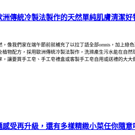
歐洲傳統冷製法製作的天然單純肌膚清潔好
們家在端午節前就補充了以拉丁語全部omnis，加上綠色環保英文
物配方，採用歐洲傳統冷製法製作，洗滌產生污水能在自然環境中降
享，讓要買手工皂、手工皂禮盒或客製手工皂自用或送禮的大大
麵感受再升級，還有多樣精緻小菜任你隨意