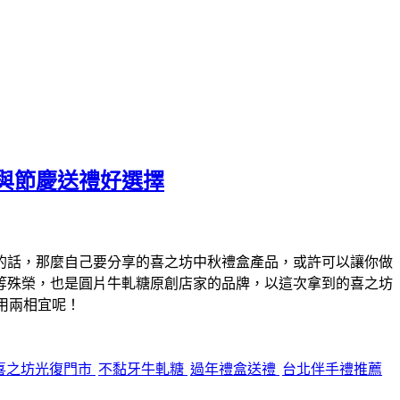
與節慶送禮好選擇
的話，那麼自己要分享的喜之坊中秋禮盒產品，或許可以讓你做
等殊榮，也是圓片牛軋糖原創店家的品牌，以這次拿到的喜之坊
用兩相宜呢！
喜之坊光復門市
不黏牙牛軋糖
過年禮盒送禮
台北伴手禮推薦