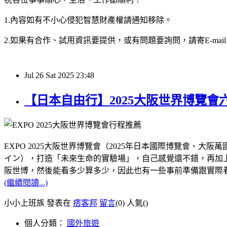
1.內容如有不小心侵犯智慧財產權請通知移除。
2.如果有合作、試用資訊要提供，或有問題要詢問，請寄E-mail：hy32
Jul
26
Sat
2025
23:48
【日本自由行】2025大阪世界博覽
EXPO 2025大阪世界博覽會（2025年日本國際博覽會
イン），打造「未來生命的實驗場」，自己感覺還不錯，再加上距
阪世博，然後能看多少算多少，因此也有一些事前準備跟實際
(繼續閱讀...)
小小上班族 發表在
痞客邦
留言
(0)
人氣(
)
個人分類：
國外旅遊