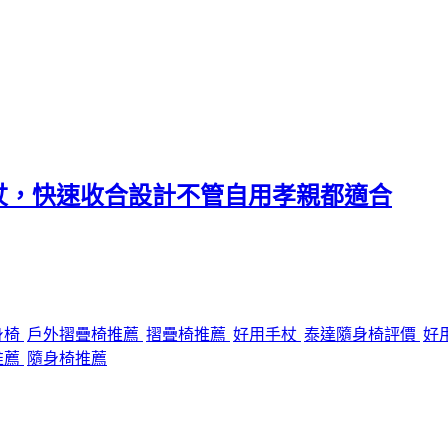
杖，快速收合設計不管自用孝親都適合
身椅
戶外摺疊椅推薦
摺疊椅推薦
好用手杖
泰達隨身椅評價
好
推薦
隨身椅推薦