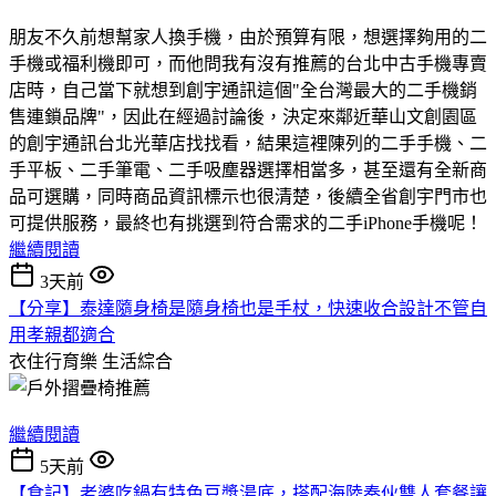
朋友不久前想幫家人換手機，由於預算有限，想選擇夠用的二
手機或福利機即可，而他問我有沒有推薦的台北中古手機專賣
店時，自己當下就想到創宇通訊這個"全台灣最大的二手機銷
售連鎖品牌"，因此在經過討論後，決定來鄰近華山文創園區
的創宇通訊台北光華店找找看，結果這裡陳列的二手手機、二
手平板、二手筆電、二手吸塵器選擇相當多，甚至還有全新商
品可選購，同時商品資訊標示也很清楚，後續全省創宇門市也
可提供服務，最終也有挑選到符合需求的二手iPhone手機呢！
繼續閱讀
3天前
【分享】泰達隨身椅是隨身椅也是手杖，快速收合設計不管自
用孝親都適合
衣住行育樂
生活綜合
繼續閱讀
5天前
【食記】老婆吃鍋有特色豆漿湯底，搭配海陸奏伙雙人套餐讓