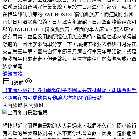
潭溪頭線跟台灣好行集集線，至於在日月潭住宿部分，就找了
在伊達邵碼頭旁的OWL HOSTEL貓頭鷹旅店。而這間你要當
它是日月潭膠囊旅館、日月潭青年旅館、日月潭商務旅館都可
以的OWL HOSTEL貓頭鷹旅店，裡面的單人床位、雙人床位
都有門禁，並且公用廁所還使用免治馬桶，整個住起來覺得蠻
舒適的，因此就來簡單分享一下，讓接下來要去參與日月潭花
火音樂嘉年華、臺灣自行車節日月潭自行車嘉年華活動，或是
像我想平日來走走，但希望找日月潭實惠住宿的背包客或小資
族參考囉…
繼續閱讀
1週前
【宜蘭小旅行】冬山動物親子樂園星夢森林劇場，能與會握手
水豚君在內可愛動物互動讓人療癒的宜蘭景點
國內旅遊
國內旅遊
想找鄰近宜蘭羅東景點的大大看過來，我們不久前宜蘭小旅行
有去逛的星夢森林劇場，說不定你也會喜歡。因為，這個能與