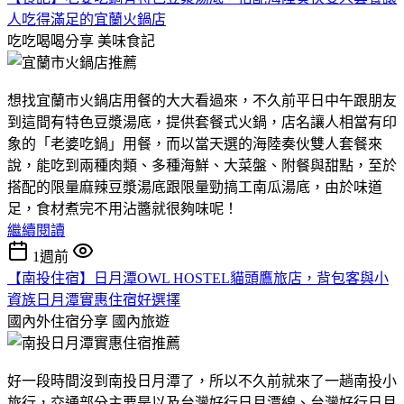
人吃得滿足的宜蘭火鍋店
吃吃喝喝分享
美味食記
想找宜蘭市火鍋店用餐的大大看過來，不久前平日中午跟朋友
到這間有特色豆漿湯底，提供套餐式火鍋，店名讓人相當有印
象的「老婆吃鍋」用餐，而以當天選的海陸奏伙雙人套餐來
說，能吃到兩種肉類、多種海鮮、大菜盤、附餐與甜點，至於
搭配的限量麻辣豆漿湯底跟限量勁搞工南瓜湯底，由於味道
足，食材煮完不用沾醬就很夠味呢！
繼續閱讀
1週前
【南投住宿】日月潭OWL HOSTEL貓頭鷹旅店，背包客與小
資族日月潭實惠住宿好選擇
國內外住宿分享
國內旅遊
好一段時間沒到南投日月潭了，所以不久前就來了一趟南投小
旅行，交通部分主要是以及台灣好行日月潭線、台灣好行日月