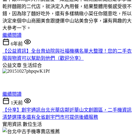
乾拌麵館的二代店，就決定入內用餐，結果整體用餐感受很不
錯，因為除了麵好吃外，還有多樣精緻小菜任你隨意吃，所以
決定來個中山商圈美食跟捷運中山站美食分享，讓有興趣的大
大參考一下。
繼續閱讀
6年前
【公益資訊】全台育幼院與社福機構名單大整理！您的二手衣
服與物資可以幫助到他們（歡迎分享）
公益文章
生活綜合
繼續閱讀
1天前
【分享】創宇通訊台北光華店鄰近華山文創園區，二手機資訊
清楚選擇多還有全省創宇門市可提供後續服務
實用資訊
數位生活