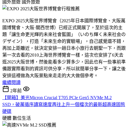
國外旅遊
國外旅遊
EXPO 2025大阪世界博覽會（2025年日本國際博覽會、大阪萬
國博覽會、大阪·關西世博）已經正式開展了，至於這次的主
題「讓生命更光輝的未來社會藍圖」（いのち輝く未来社会の
デザイン），打造「未來生命的實驗場」，自己感覺還不錯，
再加上距離近，就決定安排一趟日本小旅行去朝聖一下，而跟
第一次去看的2010上海世界博覽會一樣，這次也安排了6天去
逛2025大阪世博，然後能看多少算多少，因此也有一些事前準
備跟實際看到的資訊可供分享，所以就簡單分享一下，讓之後
安排這裡做為大阪景點來走走的大大做個參考。
繼續閱讀
2年前
【開箱】美光Micron Crucial T705 PCle Gen5 NVMe M.2
SSD，破萬循序讀寫速度再往上升一個檔次的最新超高速固態
硬碟
硬體
數位生活