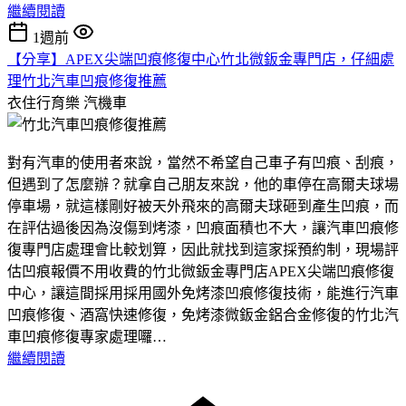
繼續閱讀
1週前
【分享】APEX尖端凹痕修復中心竹北微鈑金專門店，仔細處
理竹北汽車凹痕修復推薦
衣住行育樂
汽機車
對有汽車的使用者來說，當然不希望自己車子有凹痕、刮痕，
但遇到了怎麼辦？就拿自己朋友來說，他的車停在高爾夫球場
停車場，就這樣剛好被天外飛來的高爾夫球砸到產生凹痕，而
在評估過後因為沒傷到烤漆，凹痕面積也不大，讓汽車凹痕修
復專門店處理會比較划算，因此就找到這家採預約制，現場評
估凹痕報價不用收費的竹北微鈑金專門店APEX尖端凹痕修復
中心，讓這間採用採用國外免烤漆凹痕修復技術，能進行汽車
凹痕修復、酒窩快速修復，免烤漆微鈑金鋁合金修復的竹北汽
車凹痕修復專家處理囉…
繼續閱讀