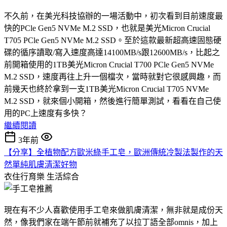
不久前，在美光科技協辦的一場活動中，初次看到目前速度最
快的PCle Gen5 NVMe M.2 SSD，也就是美光Micron Crucial
T705 PCle Gen5 NVMe M.2 SSD。至於這款最新超高速固態硬
碟的循序讀取/寫入速度高達14100MB/s跟12600MB/s，比起之
前開箱使用的1TB美光Micron Crucial T700 PCle Gen5 NVMe
M.2 SSD，速度再往上升一個檔次，當時就對它很感興趣，而
前幾天也終於拿到一支1TB美光Micron Crucial T705 NVMe
M.2 SSD，就來個小開箱，然後進行簡單測試，看看在自己使
用的PC上速度有多快？
繼續閱讀
3年前
【分享】全植物配方歐米綠手工皂，歐洲傳統冷製法製作的天
然單純肌膚清潔好物
衣住行育樂
生活綜合
現在有不少人喜歡使用手工皂來做肌膚清潔，無非就是成份天
然，像我們家在端午節前就補充了以拉丁語全部omnis，加上