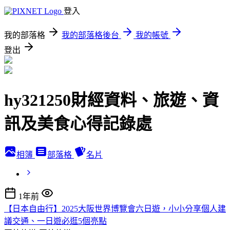
登入
我的部落格
我的部落格後台
我的帳號
登出
hy321250財經資料、旅遊、資
訊及美食心得記錄處
相簿
部落格
名片
1年前
【日本自由行】2025大阪世界博覽會六日遊，小小分享個人建
議交通、一日遊必逛5個亮點