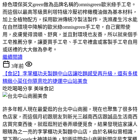
綠色環保英文green做為品牌名稱的omnisgreen歐米綠手工皂。
而這個以最高等級奧利塔特級冷壓初榨橄欖油做為基本材料，
加上全植物配方，採用歐洲傳統冷製法製作，洗滌產生污水能
在自然環境中降解的歐米綠omnisgreen手工皂，自己實際使
用，皮膚覺得滑順、舒爽，並且對環境也友善，所以就來個手
工皂推薦分享，讓要買手工皂、手工皂禮盒或客製手工皂自用
或送禮的大大做為參考。
繼續閱讀
3年前
【食記】李掌櫃功夫製麵中山店讓吃麵感受再升級，還有多樣
精緻小菜任你隨意吃的捷運中山站美食
吃吃喝喝分享
美味食記
許多年輕人現在最愛逛的台北中山商圈，現在也聚集了很多特
色店家，而這個月初跟朋友到新光三越南西店跟誠品生活南西
店買完東西後，就逛逛附近巷弄順便覓食，結果發現這家讓人
眼睛為之一亮的李掌櫃功夫製麵中山店，由於名稱似曾相識，
當下跟Google大神請益後，知道這間中山商圈新開店是李掌櫃