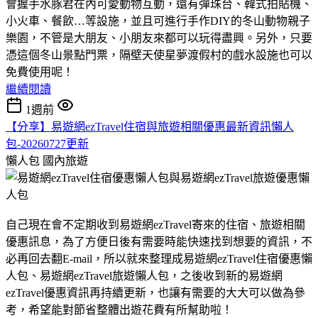
會握手水豚君在內可愛動物互動，還有彈珠台、韓式拍貼機、
小火車、餐飲…等設施，並且可進行手作DIY的冬山動物親子
樂園，不管是大朋友、小朋友來都可以玩得盡興。另外，只要
憑這個冬山景點門票，隔壁天使星夢渡假村的戲水設施也可以
免費使用呢！
繼續閱讀
1週前
【分享】易遊網ezTravel住宿與旅遊相關優惠最新資訊懶人
包-20260727更新
懶人包
國內旅遊
自己現在會不定期收到易遊網ezTravel寄來的住宿、旅遊相關
優惠訊息，為了方便日後有需要時能快速找到想要的資訊，不
必再回去翻E-mail，所以就來整理成易遊網ezTravel住宿優惠懶
人包、易遊網ezTravel旅遊懶人包，之後收到新的易遊網
ezTravel優惠資訊再持續更新，也讓有需要的大大可以做為參
考，希望能對節省整體出遊花費有所幫助啦！