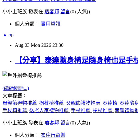
小小上班族 發表在
痞客邦
留言
(0)
人氣(
)
個人分類：
實用資訊
▲top
Aug
03
Mon
2026
23:30
【分享】泰達隨身椅是隨身椅也是手
(繼續閱讀...)
文章標籤：
母親節禮物推薦
拐杖椅推薦
父親節禮物推薦
泰達椅
泰達隨
手杖椅推薦
送老人家禮物推薦
手杖推薦
拐杖推薦
孝親禮物
小小上班族 發表在
痞客邦
留言
(0)
人氣(
)
個人分類：
衣住行育樂