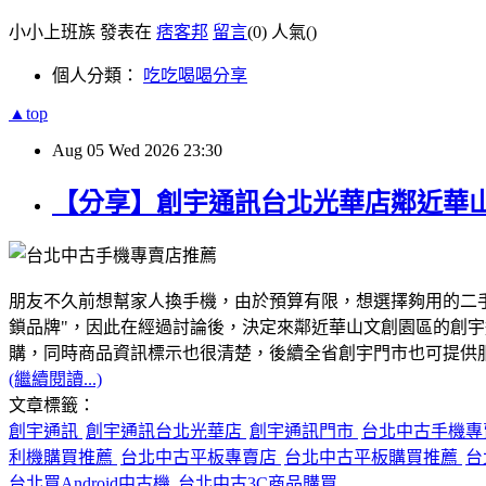
小小上班族 發表在
痞客邦
留言
(0)
人氣(
)
個人分類：
吃吃喝喝分享
▲top
Aug
05
Wed
2026
23:30
【分享】創宇通訊台北光華店鄰近華
朋友不久前想幫家人換手機，由於預算有限，想選擇夠用的二
鎖品牌"，因此在經過討論後，決定來鄰近華山文創園區的創
購，同時商品資訊標示也很清楚，後續全省創宇門市也可提供服務
(繼續閱讀...)
文章標籤：
創宇通訊
創宇通訊台北光華店
創宇通訊門市
台北中古手機
利機購買推薦
台北中古平板專賣店
台北中古平板購買推薦
台
台北買Android中古機
台北中古3C商品購買