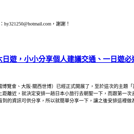
1250@hotmail.com，謝謝！
會六日遊，小小分享個人建議交通、一日遊必
、大阪萬國博覽會、大阪·關西世博）已經正式開展了，至於這次的主
離近，就決定安排一趟日本小旅行去朝聖一下，而跟第一次去看的
看到的資訊可供分享，所以就簡單分享一下，讓之後安排這裡做