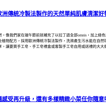
歐洲傳統冷製法製作的天然單純肌膚清潔好
們家在端午節前就補充了以拉丁語全部omnis，加上綠色環保英文
物配方，採用歐洲傳統冷製法製作，洗滌產生污水能在自然環境中降
享，讓要買手工皂、手工皂禮盒或客製手工皂自用或送禮的大大
麵感受再升級，還有多樣精緻小菜任你隨意