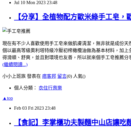
Jul
10
Mon
2023
23:48
【分享】全植物配方歐米綠手工皂，
現在有不少人喜歡使用手工皂來做肌膚清潔，無非就是成份天然，像我
個以最高等級奧利塔特級冷壓初榨橄欖油做為基本材料，加上全植
得滑順、舒爽，並且對環境也友善，所以就來個手工皂推薦分
(繼續閱讀...)
小小上班族 發表在
痞客邦
留言
(0)
人氣(
)
個人分類：
衣住行育樂
▲top
Feb
03
Fri
2023
23:48
【食記】李掌櫃功夫製麵中山店讓吃