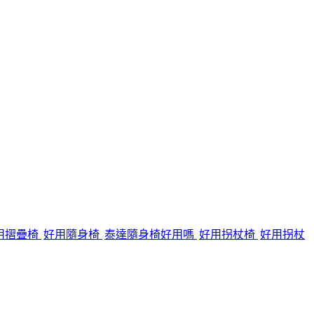
用摺疊椅
好用隨身椅
泰達隨身椅好用嗎
好用拐杖椅
好用拐杖