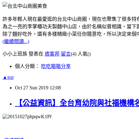
許多年輕人現在最愛逛的台北中山商圈，現在也聚集了很多特
為之一亮的李掌櫃功夫製麵中山店，由於名稱似曾相識，當下跟
除了麵好吃外，還有多樣精緻小菜任你隨意吃，所以決定來個
(繼續閱讀...)
小小上班族 發表在
痞客邦
留言
(4)
人氣(
)
個人分類：
吃吃喝喝分享
▲top
Oct
27
Sun
2019
12:08
【公益資訊】全台育幼院與社福機構