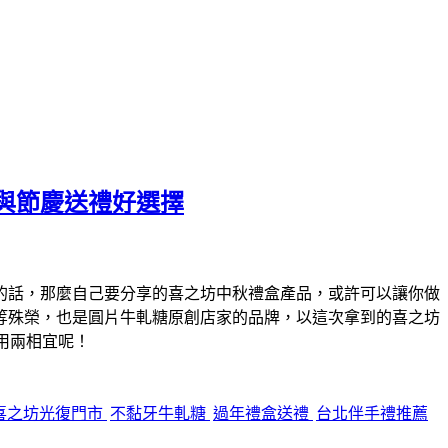
與節慶送禮好選擇
的話，那麼自己要分享的喜之坊中秋禮盒產品，或許可以讓你做
等殊榮，也是圓片牛軋糖原創店家的品牌，以這次拿到的喜之坊
用兩相宜呢！
喜之坊光復門市
不黏牙牛軋糖
過年禮盒送禮
台北伴手禮推薦