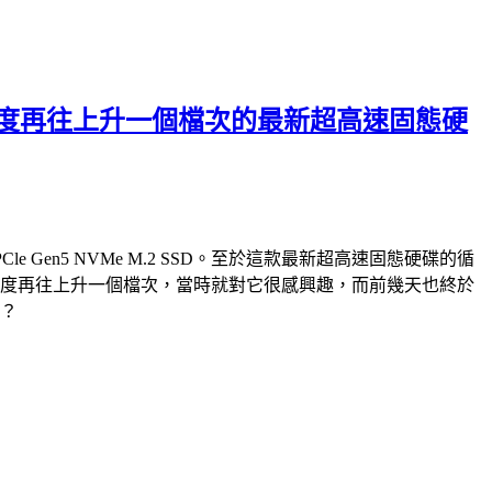
破萬循序讀寫速度再往上升一個檔次的最新超高速固態硬
PCle Gen5 NVMe M.2 SSD。至於這款最新超高速固態硬碟的循
e M.2 SSD，速度再往上升一個檔次，當時就對它很感興趣，而前幾天也終於
快？