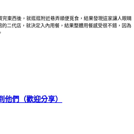
買完東西後，就逛逛附近巷弄順便覓食，結果發現這家讓人眼睛
麵館的二代店，就決定入內用餐，結果整體用餐感受很不錯，因為
。
到他們（歡迎分享）