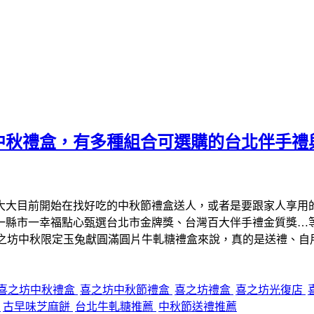
中秋禮盒，有多種組合可選購的台北伴手禮
大大目前開始在找好吃的中秋節禮盒送人，或者是要跟家人享用
、一縣市一幸福點心甄選台北市金牌獎、台灣百大伴手禮金質獎…
喜之坊中秋限定玉兔獻圓滿圓片牛軋糖禮盒來說，真的是送禮、自
喜之坊中秋禮盒
喜之坊中秋節禮盒
喜之坊禮盒
喜之坊光復店
糖
古早味芝麻餅
台北牛軋糖推薦
中秋節送禮推薦