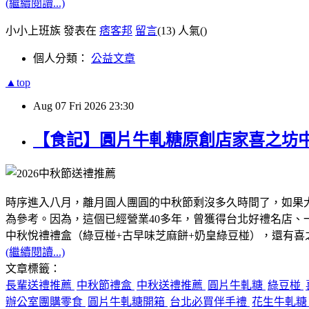
(繼續閱讀...)
小小上班族 發表在
痞客邦
留言
(13)
人氣(
)
個人分類：
公益文章
▲top
Aug
07
Fri
2026
23:30
【食記】圓片牛軋糖原創店家喜之坊
時序進入八月，離月圓人團圓的中秋節剩沒多久時間了，如果
為參考。因為，這個已經營業40多年，曾獲得台北好禮名店
中秋悅禮禮盒（綠豆椪+古早味芝麻餅+奶皇綠豆椪），還有
(繼續閱讀...)
文章標籤：
長輩送禮推薦
中秋節禮盒
中秋送禮推薦
圓片牛軋糖
綠豆椪
辦公室團購零食
圓片牛軋糖開箱
台北必買伴手禮
花生牛軋