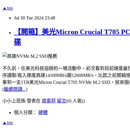
▲top
Jul
30
Tue
2024
23:48
【開箱】美光Micron Crucial T7
碟
不久前，在美光科技協辦的一場活動中，初次看到目前速度最快的PCle Gen5
序讀取/寫入速度高達14100MB/s跟12600MB/s，比起之前開箱使用
拿到一支1TB美光Micron Crucial T705 NVMe M.
(繼續閱讀...)
小小上班族 發表在
痞客邦
留言
(0)
人氣(
)
個人分類：
硬體
▲top