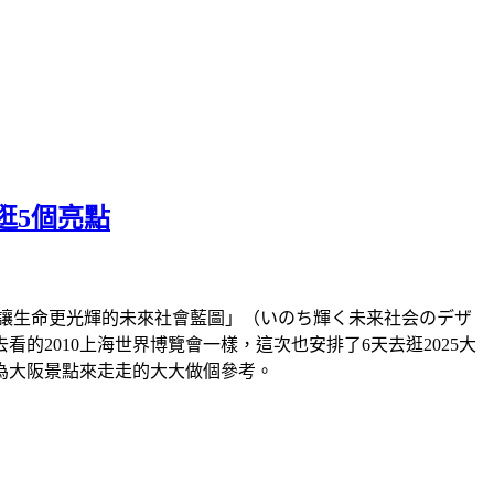
逛5個亮點
題「讓生命更光輝的未來社會藍圖」（いのち輝く未来社会のデザ
2010上海世界博覽會一樣，這次也安排了6天去逛2025大
為大阪景點來走走的大大做個參考。