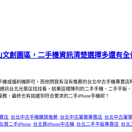
山文創園區，二手機資訊清楚選擇多還有全
手機或福利機即可，而他問我有沒有推薦的台北中古手機專賣店
宇通訊台北光華店找找看，結果這裡陳列的二手手機、二手平板
，最終也有挑選到符合需求的二手iPhone手機呢！
專賣店
台北中古手機購買推薦
台北中古筆電專賣店
台北中古筆
北買二手iPhone
台北買iPhone中古機
台北二手平板專賣店
台北