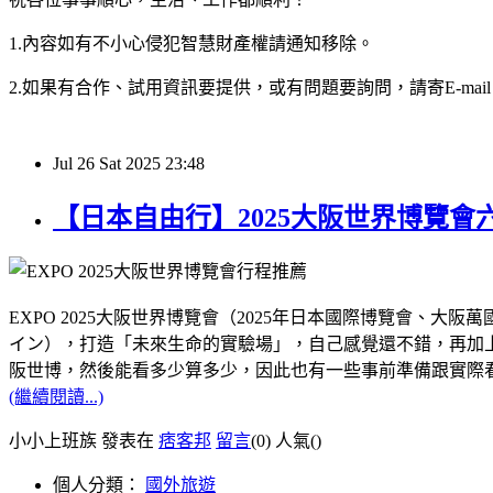
1.內容如有不小心侵犯智慧財產權請通知移除。
2.如果有合作、試用資訊要提供，或有問題要詢問，請寄E-mail：hy32
Jul
26
Sat
2025
23:48
【日本自由行】2025大阪世界博覽
EXPO 2025大阪世界博覽會（2025年日本國際博覽會
イン），打造「未來生命的實驗場」，自己感覺還不錯，再加上距
阪世博，然後能看多少算多少，因此也有一些事前準備跟實際
(繼續閱讀...)
小小上班族 發表在
痞客邦
留言
(0)
人氣(
)
個人分類：
國外旅遊