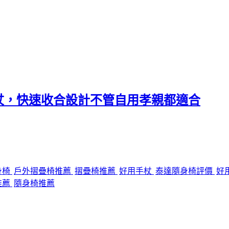
杖，快速收合設計不管自用孝親都適合
身椅
戶外摺疊椅推薦
摺疊椅推薦
好用手杖
泰達隨身椅評價
好
推薦
隨身椅推薦