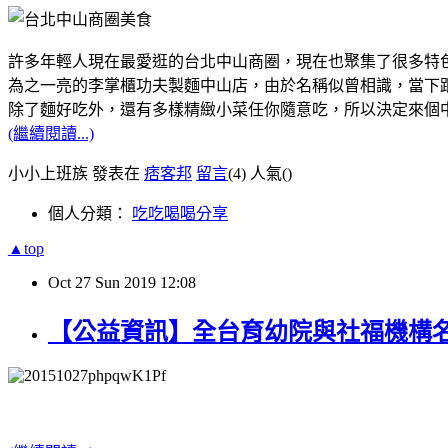
許多年輕人現在最愛逛的台北中山商圈，現在也聚集了很多特
為之一亮的李掌櫃功夫製麵中山店，由於名稱似曾相識，當下跟
除了麵好吃外，還有多樣精緻小菜任你隨意吃，所以決定來個
(繼續閱讀...)
小小上班族 發表在
痞客邦
留言
(4)
人氣(
)
個人分類：
吃吃喝喝分享
▲top
Oct
27
Sun
2019
12:08
【公益資訊】全台育幼院與社福機構