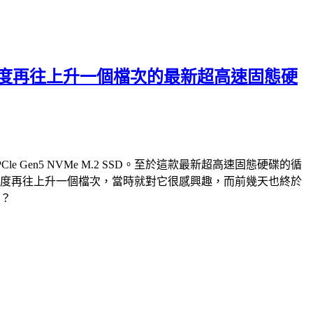
破萬循序讀寫速度再往上升一個檔次的最新超高速固態硬
PCle Gen5 NVMe M.2 SSD。至於這款最新超高速固態硬碟的循
e M.2 SSD，速度再往上升一個檔次，當時就對它很感興趣，而前幾天也終於
快？