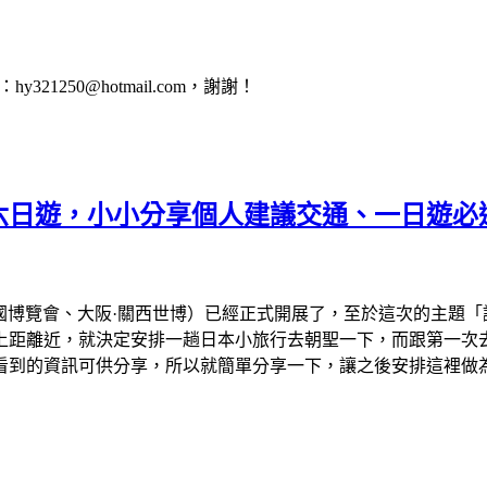
1250@hotmail.com，謝謝！
會六日遊，小小分享個人建議交通、一日遊必
、大阪萬國博覽會、大阪·關西世博）已經正式開展了，至於這次的主
離近，就決定安排一趟日本小旅行去朝聖一下，而跟第一次去看的
看到的資訊可供分享，所以就簡單分享一下，讓之後安排這裡做