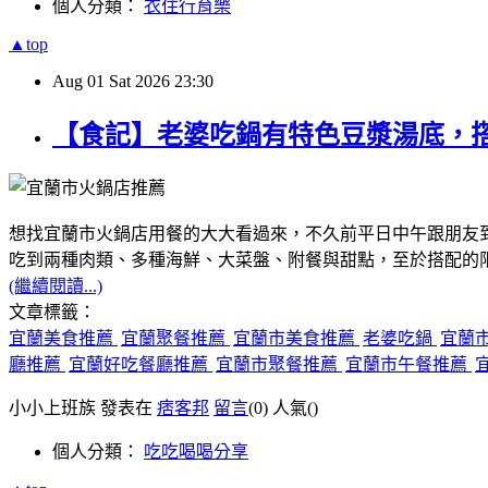
個人分類：
衣住行育樂
▲top
Aug
01
Sat
2026
23:30
【食記】老婆吃鍋有特色豆漿湯底，
想找宜蘭市火鍋店用餐的大大看過來，不久前平日中午跟朋友
吃到兩種肉類、多種海鮮、大菜盤、附餐與甜點，至於搭配的
(繼續閱讀...)
文章標籤：
宜蘭美食推薦
宜蘭聚餐推薦
宜蘭市美食推薦
老婆吃鍋
宜蘭
廳推薦
宜蘭好吃餐廳推薦
宜蘭市聚餐推薦
宜蘭市午餐推薦
小小上班族 發表在
痞客邦
留言
(0)
人氣(
)
個人分類：
吃吃喝喝分享