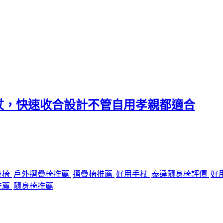
杖，快速收合設計不管自用孝親都適合
身椅
戶外摺疊椅推薦
摺疊椅推薦
好用手杖
泰達隨身椅評價
好
推薦
隨身椅推薦