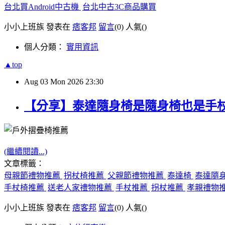
台北買Android中古機
台北中古3C商品購買
小小上班族 發表在
痞客邦
留言
(0)
人氣(
)
個人分類：
實用資訊
▲top
Aug
03
Mon
2026
23:30
【分享】泰達隨身椅是隨身椅也是手
(繼續閱讀...)
文章標籤：
母親節禮物推薦
拐杖椅推薦
父親節禮物推薦
泰達椅
泰達隨
手杖椅推薦
送老人家禮物推薦
手杖推薦
拐杖推薦
孝親禮物
小小上班族 發表在
痞客邦
留言
(0)
人氣(
)