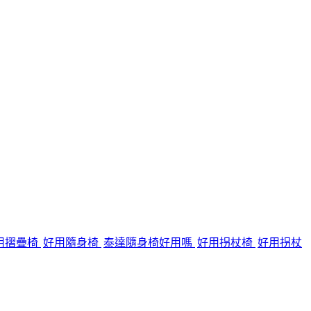
用摺疊椅
好用隨身椅
泰達隨身椅好用嗎
好用拐杖椅
好用拐杖