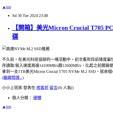
▲top
Jul
30
Tue
2024
23:48
【開箱】美光Micron Crucial T7
碟
不久前，在美光科技協辦的一場活動中，初次看到目前速度最快的PCle Gen5
序讀取/寫入速度高達14100MB/s跟12600MB/s，比起之前開箱使用
拿到一支1TB美光Micron Crucial T705 NVMe M.
(繼續閱讀...)
小小上班族 發表在
痞客邦
留言
(0)
人氣(
)
個人分類：
硬體
▲top