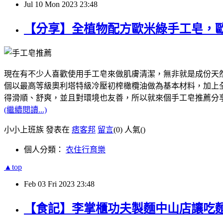
Jul
10
Mon
2023
23:48
【分享】全植物配方歐米綠手工皂，
現在有不少人喜歡使用手工皂來做肌膚清潔，無非就是成份天然，像我
個以最高等級奧利塔特級冷壓初榨橄欖油做為基本材料，加上全植
得滑順、舒爽，並且對環境也友善，所以就來個手工皂推薦分
(繼續閱讀...)
小小上班族 發表在
痞客邦
留言
(0)
人氣(
)
個人分類：
衣住行育樂
▲top
Feb
03
Fri
2023
23:48
【食記】李掌櫃功夫製麵中山店讓吃