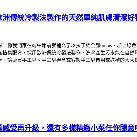
歐洲傳統冷製法製作的天然單純肌膚清潔好
們家在端午節前就補充了以拉丁語全部omnis，加上綠色環保英文
物配方，採用歐洲傳統冷製法製作，洗滌產生污水能在自然環境中降
享，讓要買手工皂、手工皂禮盒或客製手工皂自用或送禮的大大
麵感受再升級，還有多樣精緻小菜任你隨意