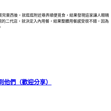
買完東西後，就逛逛附近巷弄順便覓食，結果發現這家讓人眼睛
麵館的二代店，就決定入內用餐，結果整體用餐感受很不錯，因為
。
到他們（歡迎分享）