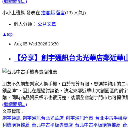
(繼續閱讀...)
小小上班族 發表在
痞客邦
留言
(13)
人氣(
)
個人分類：
公益文章
▲top
Aug
05
Wed
2026
23:30
【分享】創宇通訊台北光華店鄰近華
朋友不久前想幫家人換手機，由於預算有限，想選擇夠用的二
鎖品牌"，因此在經過討論後，決定來鄰近華山文創園區的創
購，同時商品資訊標示也很清楚，後續全省創宇門市也可提供服務
(繼續閱讀...)
文章標籤：
創宇通訊
創宇通訊台北光華店
創宇通訊門市
台北中古手機
利機購買推薦
台北中古平板專賣店
台北中古平板購買推薦
台