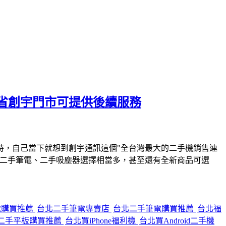
省創宇門市可提供後續服務
時，自己當下就想到創宇通訊這個"全台灣最大的二手機銷售連
、二手筆電、二手吸塵器選擇相當多，甚至還有全新商品可選
電購買推薦
台北二手筆電專賣店
台北二手筆電購買推薦
台北福
二手平板購買推薦
台北買iPhone福利機
台北買Android二手機