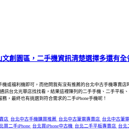
山文創園區，二手機資訊清楚選擇多還有全
手機或福利機即可，而他問我有沒有推薦的台北中古手機專賣店
宇通訊台北光華店找找看，結果這裡陳列的二手手機、二手平板
，最終也有挑選到符合需求的二手iPhone手機呢！
專賣店
台北中古手機購買推薦
台北中古筆電專賣店
台北中古筆
北買二手iPhone
台北買iPhone中古機
台北二手平板專賣店
台北