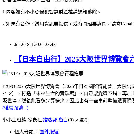
1.內容如有不小心侵犯智慧財產權請通知移除。
2.如果有合作、試用資訊要提供，或有問題要詢問，請寄E-mail：hy32
Jul
26
Sat
2025
23:48
【日本自由行】2025大阪世界博覽
EXPO 2025大阪世界博覽會（2025年日本國際博覽會
イン），打造「未來生命的實驗場」，自己感覺還不錯，再加上距
阪世博，然後能看多少算多少，因此也有一些事前準備跟實際
(繼續閱讀...)
小小上班族 發表在
痞客邦
留言
(0)
人氣(
)
個人分類：
國外旅遊