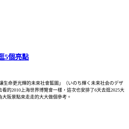
逛5個亮點
題「讓生命更光輝的未來社會藍圖」（いのち輝く未来社会のデザ
2010上海世界博覽會一樣，這次也安排了6天去逛2025大
為大阪景點來走走的大大做個參考。