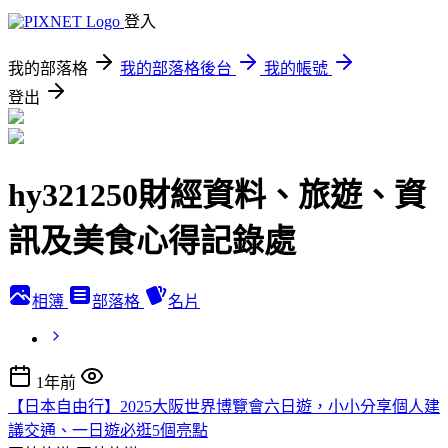
登入
我的部落格
我的部落格後台
我的帳號
登出
hy321250財經資料、旅遊、資
訊及美食心得記錄處
相簿
部落格
名片
1年前
【日本自由行】2025大阪世界博覽會六日遊，小小分享個人建
議交通、一日遊必逛5個亮點