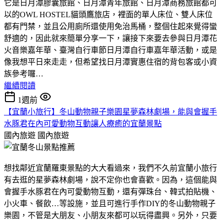
它是日月潭膠囊旅館、日月潭青年旅館、日月潭商務旅館都可
以的OWL HOSTEL貓頭鷹旅店，裡面的單人床位、雙人床位
都有門禁，並且公用廁所還使用免治馬桶，整個住起來覺得蠻
舒適的，因此就來簡單分享一下，讓接下來要去參與日月潭花
火音樂嘉年華、臺灣自行車節日月潭自行車嘉年華活動，或是
像我想平日來走走，但希望找日月潭實惠住宿的背包客或小資
族參考囉…
繼續閱讀
1週前
【宜蘭小旅行】冬山動物親子樂園星夢森林劇場，能與會握手
水豚君在內可愛動物互動讓人療癒的宜蘭景點
國內旅遊
國內旅遊
想找鄰近宜蘭羅東景點的大大看過來，我們不久前宜蘭小旅行
有去逛的星夢森林劇場，說不定你也會喜歡。因為，這個能與
會握手水豚君在內可愛動物互動，還有彈珠台、韓式拍貼機、
小火車、餐飲…等設施，並且可進行手作DIY的冬山動物親子
樂園，不管是大朋友、小朋友來都可以玩得盡興。另外，只要