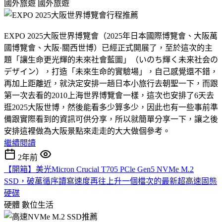
國外旅遊
國外旅遊
EXPO 2025大阪世界博覽會（2025年日本國際博覽會、大阪萬
國博覽會、大阪·關西世博）已經正式開展了，至於這次的主
題「讓生命更光輝的未來社會藍圖」（いのち輝く未来社会の
デザイン），打造「未來生命的實驗場」，自己感覺還不錯，
再加上距離近，就決定安排一趟日本小旅行去朝聖一下，而跟
第一次去看的2010上海世界博覽會一樣，這次也安排了6天去
逛2025大阪世博，然後能看多少算多少，因此也有一些事前準
備跟實際看到的資訊可供分享，所以就簡單分享一下，讓之後
安排這裡做為大阪景點來走走的大大做個參考。
繼續閱讀
2年前
【開箱】美光Micron Crucial T705 PCle Gen5 NVMe M.2
SSD，破萬循序讀寫速度再往上升一個檔次的最新超高速固態
硬碟
硬體
數位生活