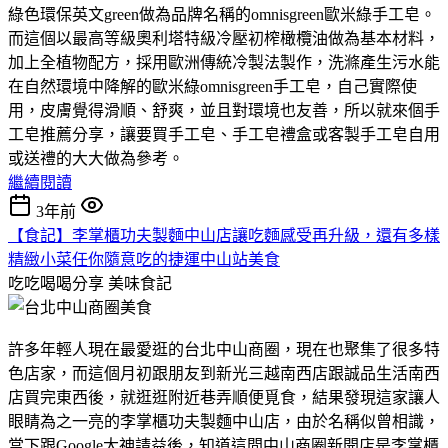
綠色環保英文green做為品牌名稱的omnisgreen歐米綠手工皂。
而這個以最高等級奧利塔特級冷壓初榨橄欖油做為基本材料，
加上全植物配方，採用歐洲傳統冷製法製作，洗滌產生污水能
在自然環境中降解的歐米綠omnisgreen手工皂，自己實際使
用，皮膚覺得滑順、舒爽，並且對環境也友善，所以就來個手
工皂推薦分享，讓要買手工皂、手工皂禮盒或客製手工皂自用
或送禮的大大做為參考。
繼續閱讀
3年前
【食記】李掌櫃功夫製麵中山店讓吃麵感受再升級，還有多樣
精緻小菜任你隨意吃的捷運中山站美食
吃吃喝喝分享
美味食記
許多年輕人現在最愛逛的台北中山商圈，現在也聚集了很多特
色店家，而這個月初跟朋友到新光三越南西店跟誠品生活南西
店買完東西後，就逛逛附近巷弄順便覓食，結果發現這家讓人
眼睛為之一亮的李掌櫃功夫製麵中山店，由於名稱似曾相識，
當下跟Google大神請益後，知道這間中山商圈新開店是李掌櫃