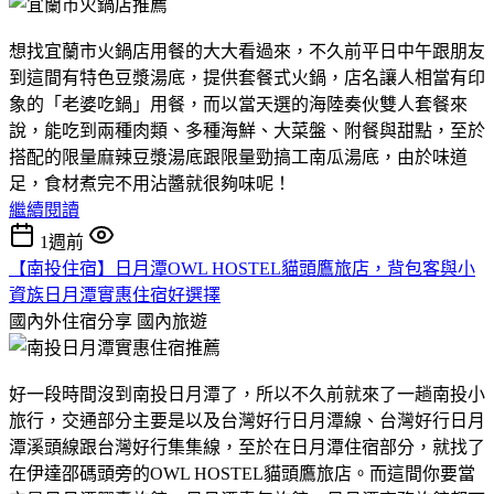
想找宜蘭市火鍋店用餐的大大看過來，不久前平日中午跟朋友
到這間有特色豆漿湯底，提供套餐式火鍋，店名讓人相當有印
象的「老婆吃鍋」用餐，而以當天選的海陸奏伙雙人套餐來
說，能吃到兩種肉類、多種海鮮、大菜盤、附餐與甜點，至於
搭配的限量麻辣豆漿湯底跟限量勁搞工南瓜湯底，由於味道
足，食材煮完不用沾醬就很夠味呢！
繼續閱讀
1週前
【南投住宿】日月潭OWL HOSTEL貓頭鷹旅店，背包客與小
資族日月潭實惠住宿好選擇
國內外住宿分享
國內旅遊
好一段時間沒到南投日月潭了，所以不久前就來了一趟南投小
旅行，交通部分主要是以及台灣好行日月潭線、台灣好行日月
潭溪頭線跟台灣好行集集線，至於在日月潭住宿部分，就找了
在伊達邵碼頭旁的OWL HOSTEL貓頭鷹旅店。而這間你要當