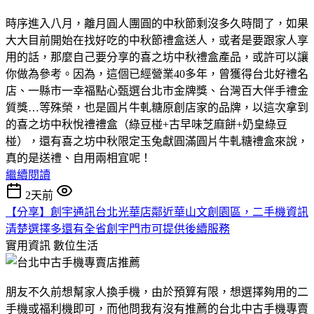
時序進入八月，離月圓人團圓的中秋節剩沒多久時間了，如果
大大目前開始在找好吃的中秋節禮盒送人，或者是要跟家人享
用的話，那麼自己要分享的喜之坊中秋禮盒產品，或許可以讓
你做為參考。因為，這個已經營業40多年，曾獲得台北好禮名
店、一縣市一幸福點心甄選台北市金牌獎、台灣百大伴手禮金
質獎…等殊榮，也是圓片牛軋糖原創店家的品牌，以這次拿到
的喜之坊中秋悅禮禮盒（綠豆椪+古早味芝麻餅+奶皇綠豆
椪），還有喜之坊中秋限定玉兔獻圓滿圓片牛軋糖禮盒來說，
真的是送禮、自用兩相宜呢！
繼續閱讀
2天前
【分享】創宇通訊台北光華店鄰近華山文創園區，二手機資訊
清楚選擇多還有全省創宇門市可提供後續服務
實用資訊
數位生活
朋友不久前想幫家人換手機，由於預算有限，想選擇夠用的二
手機或福利機即可，而他問我有沒有推薦的台北中古手機專賣