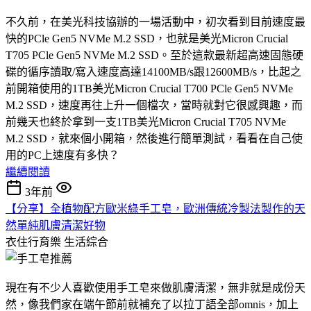
不久前，在美光科技協辦的一場活動中，初次看到目前速度最
快的PCle Gen5 NVMe M.2 SSD，也就是美光Micron Crucial
T705 PCle Gen5 NVMe M.2 SSD。至於這款最新超高速固態硬
碟的循序讀取/寫入速度高達14100MB/s跟12600MB/s，比起之
前開箱使用的1TB美光Micron Crucial T700 PCle Gen5 NVMe
M.2 SSD，速度再往上升一個檔次，當時就對它很感興趣，而
前幾天也終於拿到一支1TB美光Micron Crucial T705 NVMe
M.2 SSD，就來個小開箱，然後進行簡單測試，看看在自己使
用的PC上速度有多快？
繼續閱讀
3年前
【分享】全植物配方歐米綠手工皂，歐洲傳統冷製法製作的天
然單純肌膚清潔好物
衣住行育樂
生活綜合
現在有不少人喜歡使用手工皂來做肌膚清潔，無非就是成份天
然，像我們家在端午節前就補充了以拉丁語全部omnis，加上