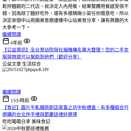
乾拌麵館的二代店，就決定入內用餐，結果整體用餐感受很不
錯，因為除了麵好吃外，還有多樣精緻小菜任你隨意吃，所以
決定來個中山商圈美食跟捷運中山站美食分享，讓有興趣的大
大參考一下。
繼續閱讀
6年前
【公益資訊】全台育幼院與社福機構名單大整理！您的二手衣
服與物資可以幫助到他們（歡迎分享）
公益文章
生活綜合
繼續閱讀
13小時前
【食記】圓片牛軋糖原創店家喜之坊中秋禮盒，有多種組合可
選購的台北伴手禮與節慶送禮好選擇
吃吃喝喝分享
美味食記