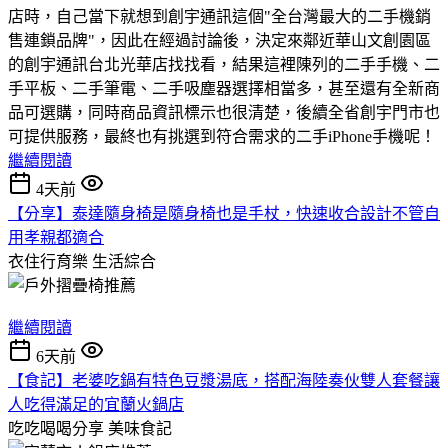
店時，自己當下就想到創宇通訊這個"全台灣最大的二手機銷
售連鎖品牌"，因此在經過討論後，決定來鄰近華山文創園區
的創宇通訊台北光華店找找看，結果這裡陳列的二手手機、二
手平板、二手筆電、二手吸塵器選擇相當多，甚至還有全新商
品可選購，同時商品資訊標示也很清楚，後續全省創宇門市也
可提供服務，最終也有挑選到符合需求的二手iPhone手機呢！
繼續閱讀
4天前
【分享】泰達隨身椅是隨身椅也是手杖，快速收合設計不管自
用孝親都適合
衣住行育樂
生活綜合
繼續閱讀
6天前
【食記】老婆吃鍋有特色豆漿湯底，搭配海陸奏伙雙人套餐讓
人吃得滿足的宜蘭火鍋店
吃吃喝喝分享
美味食記