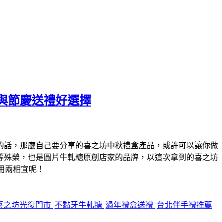
與節慶送禮好選擇
的話，那麼自己要分享的喜之坊中秋禮盒產品，或許可以讓你做
等殊榮，也是圓片牛軋糖原創店家的品牌，以這次拿到的喜之坊
用兩相宜呢！
喜之坊光復門市
不黏牙牛軋糖
過年禮盒送禮
台北伴手禮推薦