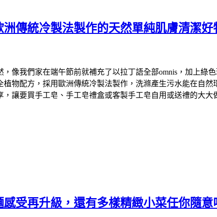
歐洲傳統冷製法製作的天然單純肌膚清潔好
們家在端午節前就補充了以拉丁語全部omnis，加上綠色環保英文
物配方，採用歐洲傳統冷製法製作，洗滌產生污水能在自然環境中降
享，讓要買手工皂、手工皂禮盒或客製手工皂自用或送禮的大大
麵感受再升級，還有多樣精緻小菜任你隨意