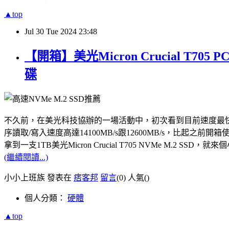
▲top
Jul
30
Tue
2024
23:48
【開箱】美光Micron Crucial T7
碟
不久前，在美光科技協辦的一場活動中，初次看到目前速度最快的PCle Gen5
序讀取/寫入速度高達14100MB/s跟12600MB/s，比起之前開箱使用
拿到一支1TB美光Micron Crucial T705 NVMe M.
(繼續閱讀...)
小小上班族 發表在
痞客邦
留言
(0)
人氣(
)
個人分類：
硬體
▲top