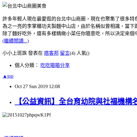
許多年輕人現在最愛逛的台北中山商圈，現在也聚集了很多特
為之一亮的李掌櫃功夫製麵中山店，由於名稱似曾相識，當下跟
除了麵好吃外，還有多樣精緻小菜任你隨意吃，所以決定來個
(繼續閱讀...)
小小上班族 發表在
痞客邦
留言
(4)
人氣(
)
個人分類：
吃吃喝喝分享
▲top
Oct
27
Sun
2019
12:08
【公益資訊】全台育幼院與社福機構