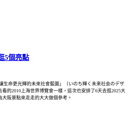
逛5個亮點
題「讓生命更光輝的未來社會藍圖」（いのち輝く未来社会のデザ
2010上海世界博覽會一樣，這次也安排了6天去逛2025大
為大阪景點來走走的大大做個參考。