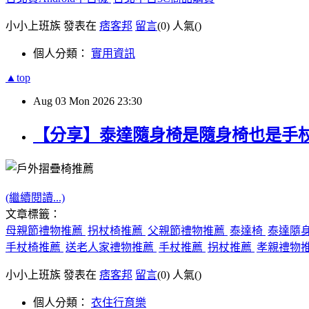
小小上班族 發表在
痞客邦
留言
(0)
人氣(
)
個人分類：
實用資訊
▲top
Aug
03
Mon
2026
23:30
【分享】泰達隨身椅是隨身椅也是手
(繼續閱讀...)
文章標籤：
母親節禮物推薦
拐杖椅推薦
父親節禮物推薦
泰達椅
泰達隨
手杖椅推薦
送老人家禮物推薦
手杖推薦
拐杖推薦
孝親禮物
小小上班族 發表在
痞客邦
留言
(0)
人氣(
)
個人分類：
衣住行育樂