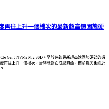
破萬循序讀寫速度再往上升一個檔次的最新超高速固態硬
PCle Gen5 NVMe M.2 SSD。至於這款最新超高速固態硬碟的循
e M.2 SSD，速度再往上升一個檔次，當時就對它很感興趣，而前幾天也終於
快？