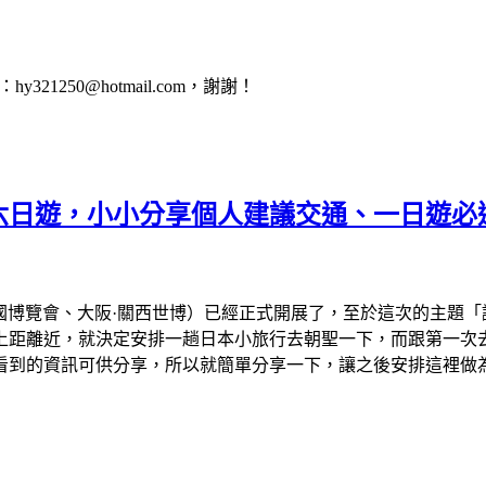
1250@hotmail.com，謝謝！
會六日遊，小小分享個人建議交通、一日遊必
、大阪萬國博覽會、大阪·關西世博）已經正式開展了，至於這次的主
離近，就決定安排一趟日本小旅行去朝聖一下，而跟第一次去看的
看到的資訊可供分享，所以就簡單分享一下，讓之後安排這裡做