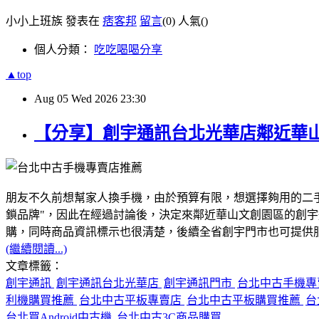
小小上班族 發表在
痞客邦
留言
(0)
人氣(
)
個人分類：
吃吃喝喝分享
▲top
Aug
05
Wed
2026
23:30
【分享】創宇通訊台北光華店鄰近華
朋友不久前想幫家人換手機，由於預算有限，想選擇夠用的二
鎖品牌"，因此在經過討論後，決定來鄰近華山文創園區的創
購，同時商品資訊標示也很清楚，後續全省創宇門市也可提供服務
(繼續閱讀...)
文章標籤：
創宇通訊
創宇通訊台北光華店
創宇通訊門市
台北中古手機
利機購買推薦
台北中古平板專賣店
台北中古平板購買推薦
台
台北買Android中古機
台北中古3C商品購買