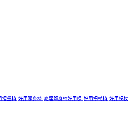
用摺疊椅
好用隨身椅
泰達隨身椅好用嗎
好用拐杖椅
好用拐杖