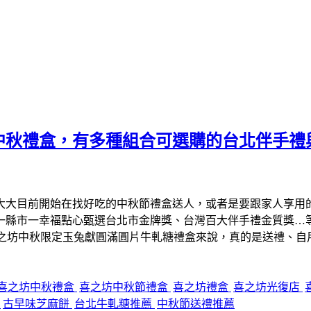
中秋禮盒，有多種組合可選購的台北伴手禮
大大目前開始在找好吃的中秋節禮盒送人，或者是要跟家人享用
、一縣市一幸福點心甄選台北市金牌獎、台灣百大伴手禮金質獎…
喜之坊中秋限定玉兔獻圓滿圓片牛軋糖禮盒來說，真的是送禮、自
喜之坊中秋禮盒
喜之坊中秋節禮盒
喜之坊禮盒
喜之坊光復店
糖
古早味芝麻餅
台北牛軋糖推薦
中秋節送禮推薦