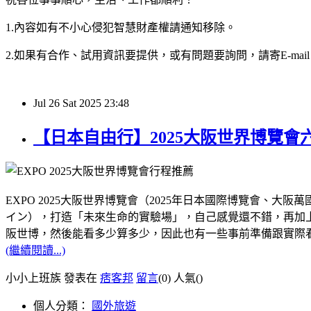
1.內容如有不小心侵犯智慧財產權請通知移除。
2.如果有合作、試用資訊要提供，或有問題要詢問，請寄E-mail：hy32
Jul
26
Sat
2025
23:48
【日本自由行】2025大阪世界博覽
EXPO 2025大阪世界博覽會（2025年日本國際博覽會
イン），打造「未來生命的實驗場」，自己感覺還不錯，再加上距
阪世博，然後能看多少算多少，因此也有一些事前準備跟實際
(繼續閱讀...)
小小上班族 發表在
痞客邦
留言
(0)
人氣(
)
個人分類：
國外旅遊