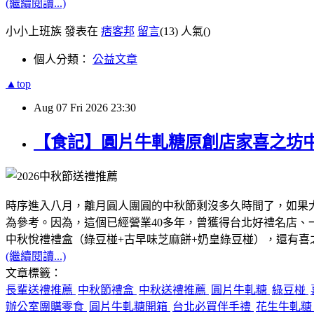
(繼續閱讀...)
小小上班族 發表在
痞客邦
留言
(13)
人氣(
)
個人分類：
公益文章
▲top
Aug
07
Fri
2026
23:30
【食記】圓片牛軋糖原創店家喜之坊
時序進入八月，離月圓人團圓的中秋節剩沒多久時間了，如果
為參考。因為，這個已經營業40多年，曾獲得台北好禮名店
中秋悅禮禮盒（綠豆椪+古早味芝麻餅+奶皇綠豆椪），還有
(繼續閱讀...)
文章標籤：
長輩送禮推薦
中秋節禮盒
中秋送禮推薦
圓片牛軋糖
綠豆椪
辦公室團購零食
圓片牛軋糖開箱
台北必買伴手禮
花生牛軋