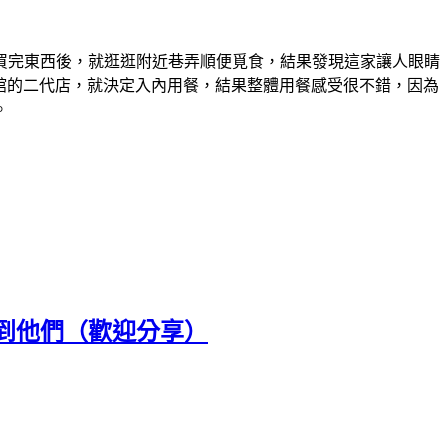
買完東西後，就逛逛附近巷弄順便覓食，結果發現這家讓人眼睛
麵館的二代店，就決定入內用餐，結果整體用餐感受很不錯，因為
。
到他們（歡迎分享）