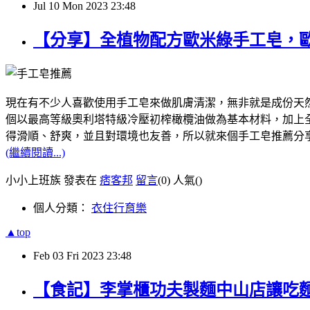
Jul
10
Mon
2023
23:48
【分享】全植物配方歐米綠手工皂，
現在有不少人喜歡使用手工皂來做肌膚清潔，無非就是成份天然，像我
個以最高等級奧利塔特級冷壓初榨橄欖油做為基本材料，加上全植
得滑順、舒爽，並且對環境也友善，所以就來個手工皂推薦分
(繼續閱讀...)
小小上班族 發表在
痞客邦
留言
(0)
人氣(
)
個人分類：
衣住行育樂
▲top
Feb
03
Fri
2023
23:48
【食記】李掌櫃功夫製麵中山店讓吃