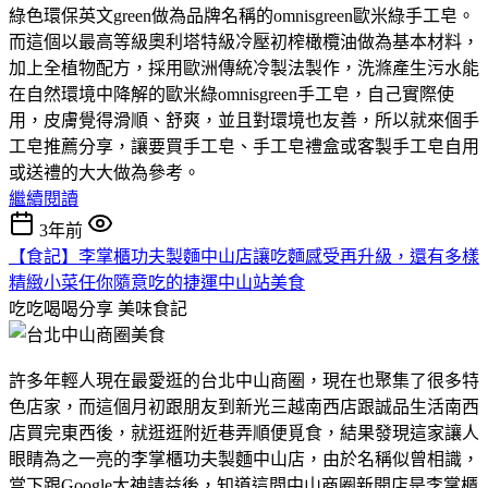
綠色環保英文green做為品牌名稱的omnisgreen歐米綠手工皂。
而這個以最高等級奧利塔特級冷壓初榨橄欖油做為基本材料，
加上全植物配方，採用歐洲傳統冷製法製作，洗滌產生污水能
在自然環境中降解的歐米綠omnisgreen手工皂，自己實際使
用，皮膚覺得滑順、舒爽，並且對環境也友善，所以就來個手
工皂推薦分享，讓要買手工皂、手工皂禮盒或客製手工皂自用
或送禮的大大做為參考。
繼續閱讀
3年前
【食記】李掌櫃功夫製麵中山店讓吃麵感受再升級，還有多樣
精緻小菜任你隨意吃的捷運中山站美食
吃吃喝喝分享
美味食記
許多年輕人現在最愛逛的台北中山商圈，現在也聚集了很多特
色店家，而這個月初跟朋友到新光三越南西店跟誠品生活南西
店買完東西後，就逛逛附近巷弄順便覓食，結果發現這家讓人
眼睛為之一亮的李掌櫃功夫製麵中山店，由於名稱似曾相識，
當下跟Google大神請益後，知道這間中山商圈新開店是李掌櫃