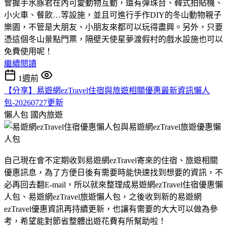
會握手水豚君在內可愛動物互動，還有彈珠台、韓式拍貼機、
小火車、餐飲…等設施，並且可進行手作DIY的冬山動物親子
樂園，不管是大朋友、小朋友來都可以玩得盡興。另外，只要
憑這個冬山景點門票，隔壁天使星夢渡假村的戲水設施也可以
免費使用呢！
繼續閱讀
1週前
【分享】易遊網ezTravel住宿與旅遊相關優惠最新資訊懶人
包-20260727更新
懶人包
國內旅遊
自己現在會不定期收到易遊網ezTravel寄來的住宿、旅遊相關
優惠訊息，為了方便日後有需要時能快速找到想要的資訊，不
必再回去翻E-mail，所以就來整理成易遊網ezTravel住宿優惠懶
人包、易遊網ezTravel旅遊懶人包，之後收到新的易遊網
ezTravel優惠資訊再持續更新，也讓有需要的大大可以做為參
考，希望能對節省整體出遊花費有所幫助啦！