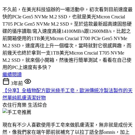
不久前，在美光科技協辦的一場活動中，初次看到目前速度最
快的PCle Gen5 NVMe M.2 SSD，也就是美光Micron Crucial
T705 PCle Gen5 NVMe M.2 SSD。至於這款最新超高速固態硬
碟的循序讀取/寫入速度高達14100MB/s跟12600MB/s，比起之
前開箱使用的1TB美光Micron Crucial T700 PCle Gen5 NVMe
M.2 SSD，速度再往上升一個檔次，當時就對它很感興趣，而
前幾天也終於拿到一支1TB美光Micron Crucial T705 NVMe
M.2 SSD，就來個小開箱，然後進行簡單測試，看看在自己使
用的PC上速度有多快？
繼續閱讀
3年前
【分享】全植物配方歐米綠手工皂，歐洲傳統冷製法製作的天
然單純肌膚清潔好物
衣住行育樂
生活綜合
現在有不少人喜歡使用手工皂來做肌膚清潔，無非就是成份天
然，像我們家在端午節前就補充了以拉丁語全部omnis，加上