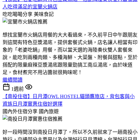
人吃得滿足的宜蘭火鍋店
吃吃喝喝分享
美味食記
想找宜蘭市火鍋店用餐的大大看過來，不久前平日中午跟朋友
到這間有特色豆漿湯底，提供套餐式火鍋，店名讓人相當有印
象的「老婆吃鍋」用餐，而以當天選的海陸奏伙雙人套餐來
說，能吃到兩種肉類、多種海鮮、大菜盤、附餐與甜點，至於
搭配的限量麻辣豆漿湯底跟限量勁搞工南瓜湯底，由於味道
足，食材煮完不用沾醬就很夠味呢！
繼續閱讀
1週前
【南投住宿】日月潭OWL HOSTEL貓頭鷹旅店，背包客與小
資族日月潭實惠住宿好選擇
國內外住宿分享
國內旅遊
好一段時間沒到南投日月潭了，所以不久前就來了一趟南投小
旅行，交通部分主要是以及台灣好行日月潭線、台灣好行日月