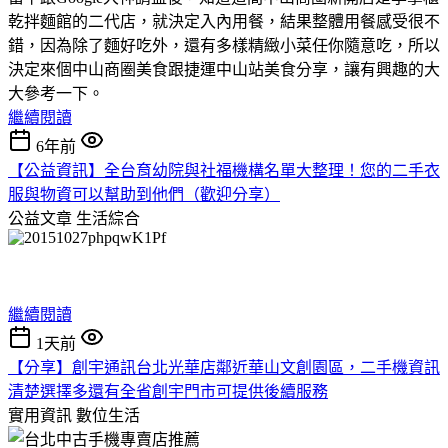
乾拌麵館的二代店，就決定入內用餐，結果整體用餐感受很不
錯，因為除了麵好吃外，還有多樣精緻小菜任你隨意吃，所以
決定來個中山商圈美食跟捷運中山站美食分享，讓有興趣的大
大參考一下。
繼續閱讀
6年前
【公益資訊】全台育幼院與社福機構名單大整理！您的二手衣
服與物資可以幫助到他們（歡迎分享）
公益文章
生活綜合
繼續閱讀
1天前
【分享】創宇通訊台北光華店鄰近華山文創園區，二手機資訊
清楚選擇多還有全省創宇門市可提供後續服務
實用資訊
數位生活