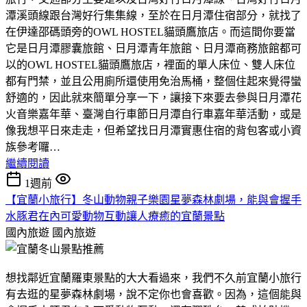
潭溪頭線跟台灣好行集集線，至於在日月潭住宿部分，就找了
在伊達邵碼頭旁的OWL HOSTEL貓頭鷹旅店。而這間你要當
它是日月潭膠囊旅館、日月潭青年旅館、日月潭商務旅館都可
以的OWL HOSTEL貓頭鷹旅店，裡面的單人床位、雙人床位
都有門禁，並且公用廁所還使用免治馬桶，整個住起來覺得蠻
舒適的，因此就來簡單分享一下，讓接下來要去參與日月潭花
火音樂嘉年華、臺灣自行車節日月潭自行車嘉年華活動，或是
像我想平日來走走，但希望找日月潭實惠住宿的背包客或小資
族參考囉…
繼續閱讀
1週前
【宜蘭小旅行】冬山動物親子樂園星夢森林劇場，能與會握手
水豚君在內可愛動物互動讓人療癒的宜蘭景點
國內旅遊
國內旅遊
想找鄰近宜蘭羅東景點的大大看過來，我們不久前宜蘭小旅行
有去逛的星夢森林劇場，說不定你也會喜歡。因為，這個能與