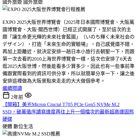
國外旅遊
國外旅遊
EXPO 2025大阪世界博覽會（2025年日本國際博覽會、大阪萬
國博覽會、大阪·關西世博）已經正式開展了，至於這次的主
題「讓生命更光輝的未來社會藍圖」（いのち輝く未来社会の
デザイン），打造「未來生命的實驗場」，自己感覺還不錯，
再加上距離近，就決定安排一趟日本小旅行去朝聖一下，而跟
第一次去看的2010上海世界博覽會一樣，這次也安排了6天去
逛2025大阪世博，然後能看多少算多少，因此也有一些事前準
備跟實際看到的資訊可供分享，所以就簡單分享一下，讓之後
安排這裡做為大阪景點來走走的大大做個參考。
繼續閱讀
2年前
【開箱】美光Micron Crucial T705 PCle Gen5 NVMe M.2
SSD，破萬循序讀寫速度再往上升一個檔次的最新超高速固態
硬碟
硬體
數位生活