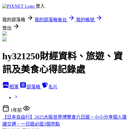
登入
我的部落格
我的部落格後台
我的帳號
登出
hy321250財經資料、旅遊、資
訊及美食心得記錄處
相簿
部落格
名片
1年前
【日本自由行】2025大阪世界博覽會六日遊，小小分享個人建
議交通、一日遊必逛5個亮點