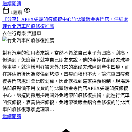
繼續閱讀
1週前
【分享】APEX尖端凹痕修復中心竹北微鈑金專門店，仔細處
理竹北汽車凹痕修復推薦
衣住行育樂
汽機車
對有汽車的使用者來說，當然不希望自己車子有凹痕、刮痕，
但遇到了怎麼辦？就拿自己朋友來說，他的車停在高爾夫球場
停車場，就這樣剛好被天外飛來的高爾夫球砸到產生凹痕，而
在評估過後因為沒傷到烤漆，凹痕面積也不大，讓汽車凹痕修
復專門店處理會比較划算，因此就找到這家採預約制，現場評
估凹痕報價不用收費的竹北微鈑金專門店APEX尖端凹痕修復
中心，讓這間採用採用國外免烤漆凹痕修復技術，能進行汽車
凹痕修復、酒窩快速修復，免烤漆微鈑金鋁合金修復的竹北汽
車凹痕修復專家處理囉…
繼續閱讀