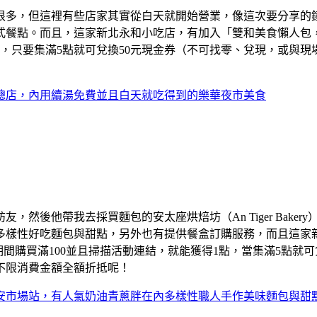
很多，但這裡有些店家其實從白天就開始營業，像這次要分享的
式餐點。而且，這家新北永和小吃店，有加入「雙和美食懶人包，
能獲得1點，只要集滿5點就可兌換50元現金券（不可找零、兌現，
總店，內用續湯免費並且白天就吃得到的樂華夜市美食
然後他帶我去採買麵包的安太座烘焙坊（An Tiger Bake
的多樣性好吃麵包與甜點，另外也有提供餐盒訂購服務，而且這家
26/04/30期間購買滿100並且掃描活動連結，就能獲得1點，當集
不限消費金額全額折抵呢！
安市場站，有人氣奶油青蔥胖在內多樣性職人手作美味麵包與甜