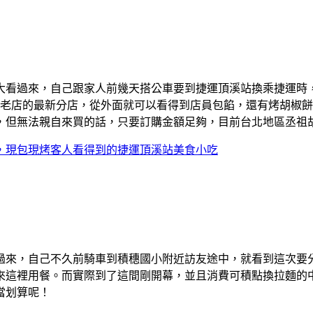
大看過來，自己跟家人前幾天搭公車要到捷運頂溪站換乘捷運時
餅老店的最新分店，從外面就可以看得到店員包餡，還有烤胡椒
，但無法親自來買的話，只要訂購金額足夠，目前台北地區丞祖
，現包現烤客人看得到的捷運頂溪站美食小吃
過來，自己不久前騎車到積穗國小附近訪友途中，就看到這次要
來這裡用餐。而實際到了這間剛開幕，並且消費可積點換拉麵的
當划算呢！