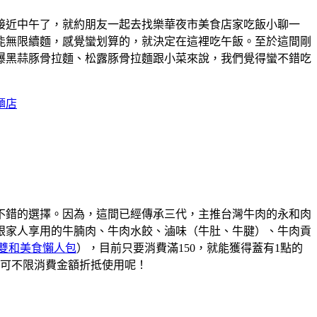
接近中午了，就約朋友一起去找樂華夜市美食店家吃飯小聊一
能無限續麵，感覺蠻划算的，就決定在這裡吃午飯。至於這間剛
爆黑蒜豚骨拉麵、松露豚骨拉麵跟小菜來說，我們覺得蠻不錯吃
麵店
不錯的選擇。因為，這間已經傳承三代，主推台灣牛肉的永和肉
跟家人享用的牛腩肉、牛肉水餃、滷味（牛肚、牛腱）、牛肉貢
雙和美食懶人包
），目前只要消費滿150，就能獲得蓋有1點的
家可不限消費金額折抵使用呢！