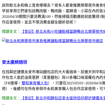
說到新北永和晚上覓食哪裡去？很多人都會推薦樂華夜市美食
早就享用它們家包括鴨肉飯、鴨肉飯、當歸湯、小菜在內的各
2026/04/30期間只要消費滿100，然後掃描活動連結就
作店家使用，並且不限消費金額全額折抵呢！
閱讀全文：
【食記】新北永和小吃鐘點棧當歸鴨台北樂華夜市
安太座烘焙坊
在找鄰近捷運永安市場站麵包店的大大看過來，前幾天到中和訪友，
作包含人氣奶油青蔥胖（青蔥麵包）與10多種口味菠蘿在內
（FB搜尋：
雙和美食懶人包
），只要在2025/05/01~20
用），後續可在所有參與中永和美食懶人包合作店家使用，可
閱讀全文：
【食記】新北中和麵包店安太座烘焙坊鄰近捷運永