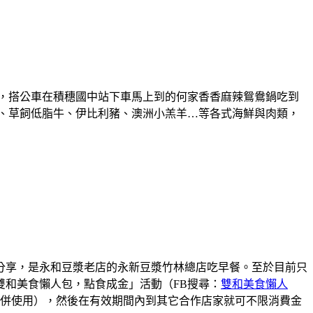
，搭公車在積穗國中站下車馬上到的何家香香麻辣鴛鴦鍋吃到
、草飼低脂牛、伊比利豬、澳洲小羔羊…等各式海鮮與肉類，
分享，是永和豆漿老店的永新豆漿竹林總店吃早餐。至於目前只
和美食懶人包，點食成金」活動（FB搜尋：
雙和美食懶人
動合併使用），然後在有效期間內到其它合作店家就可不限消費金