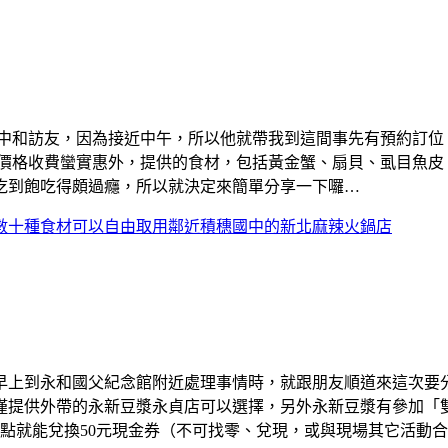
到中和訪友，因為接近中午，所以他就帶我到這間事先有預約訂位
飽價格收費蠻實惠外，提供的食材，包括黃金蟹、扇貝、虱目魚皮
吃到飽吃得頗過癮，所以就決定來簡單分享一下囉…
數十種食材可以自由取用鄰近積穗國中的新北麻辣火鍋店
早上到永和國父紀念館附近處理事情時，就跟朋友順道來這次要
僅提供外帶的永新豆漿永貞店可以選擇，另外永新豆漿有參加「雙
滿5點就能兌換50元現金券（不可找零、兌現，或與現場其它活