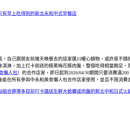
只有早上吃得到的新北永和中式早餐店
話，自己跟朋友前幾天晚餐去的這家匯川暖心鍋物，或許是不錯
冰淇淋，加上打卡就送的極黑梅花豚肉盤，整個吃得相當飽足，
食懶人包
）的合作店家，即日起到2026/04/30期間只要消費滿
後能在所有參與中永和美食懶人包合作店家使用，並且不限消費
點組合選擇多目前打卡還送生鮮大蛤蠣或肉盤的新北中和日式火