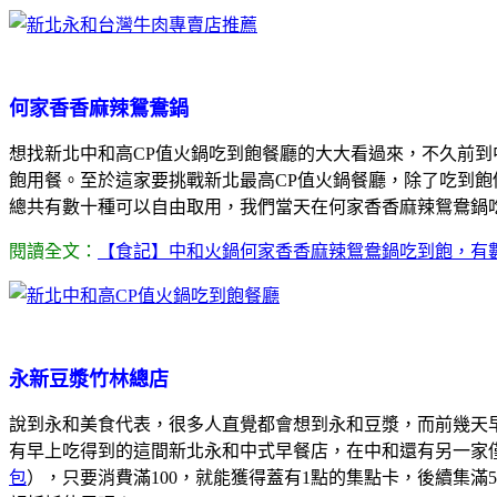
何家香香麻辣鴛鴦鍋
想找新北中和高CP值火鍋吃到飽餐廳的大大看過來，不久前
飽用餐。至於這家要挑戰新北最高CP值火鍋餐廳，除了吃到
總共有數十種可以自由取用，我們當天在何家香香麻辣鴛鴦鍋
閱讀全文：
【食記】中和火鍋何家香香麻辣鴛鴦鍋吃到飽，有
永新豆漿竹林總店
說到永和美食代表，很多人直覺都會想到永和豆漿，而前幾天
有早上吃得到的這間新北永和中式早餐店，在中和還有另一家
包
），只要消費滿100，就能獲得蓋有1點的集點卡，後續集