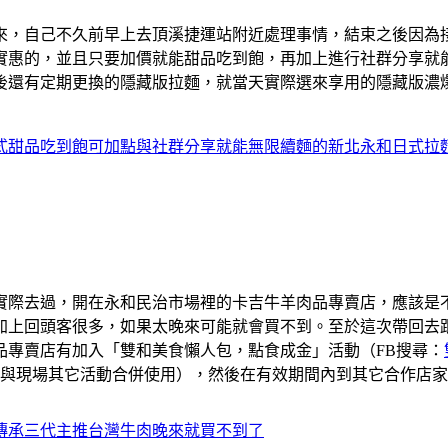
來，自己不久前早上去頂溪捷運站附近處理事情，結束之後因為
實惠的，並且只要加價就能甜品吃到飽，再加上進行社群分享就
後還有定期更換的隱藏版拉麵，就當天實際選來享用的隱藏版濃
式甜品吃到飽可加點與社群分享就能無限續麵的新北永和日式拉
實際去過，開在永和民治市場裡的卡吉牛羊肉品專賣店，應該是
加上回頭客很多，如果太晚來可能就會買不到。至於這次帶回去
品專賣店有加入「雙和美食懶人包，點食成金」活動（FB搜尋：
或與現場其它活動合併使用），然後在有效期間內到其它合作店
傳承三代主推台灣牛肉晚來就買不到了