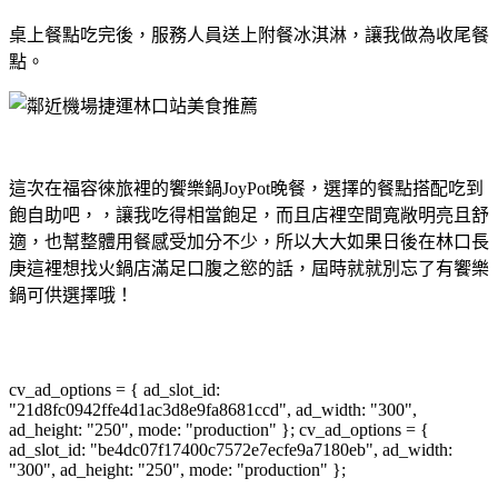
桌上餐點吃完後，服務人員送上附餐冰淇淋，讓我做為收尾餐
點。
這次在福容徠旅裡的饗樂鍋JoyPot晚餐，選擇的餐點搭配吃到
飽自助吧，，讓我吃得相當飽足，而且店裡空間寬敞明亮且舒
適，也幫整體用餐感受加分不少，所以大大如果日後在林口長
庚這裡想找火鍋店滿足口腹之慾的話，屆時就就別忘了有饗樂
鍋可供選擇哦！
cv_ad_options = { ad_slot_id:
"21d8fc0942ffe4d1ac3d8e9fa8681ccd", ad_width: "300",
ad_height: "250", mode: "production" }; cv_ad_options = {
ad_slot_id: "be4dc07f17400c7572e7ecfe9a7180eb", ad_width:
"300", ad_height: "250", mode: "production" };