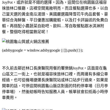
JoyPot，或許就是不錯的選擇。因為，這間位在桃園飯店福容
徠旅林口餐廳，店裡空間寬敞明亮，而且餐點選擇也多，以自
己當天選的黃金南瓜湯頭、美國嚴選霜降雪花牛肉品套餐、豪
華綜合海鮮盤、平日優惠加購龍蝦，以及打卡評論送的免費白
蝦，再搭配小農蔬菜自助吧、飲料…等自取餐點跟冰淇淋附
餐，整個吃得相當飽足呢！
(adsbygoogle = window.adsbygoogle || []).push({});
不久前去鄰近林口長庚醫院用餐的饗樂鍋JoyPot，店面是在龜
山區文二一街上，也就是福容徠旅林口裡，而周邊有多線公車
經過，也可從機場捷運長庚醫院站或林口站步行過來，如果是
開車的話，可停這間桃園龜山飯店對面的特約停車場（日月亭
停車場），然後結帳時告知服務人員，帳單就會扣抵兩小時停
車費用。