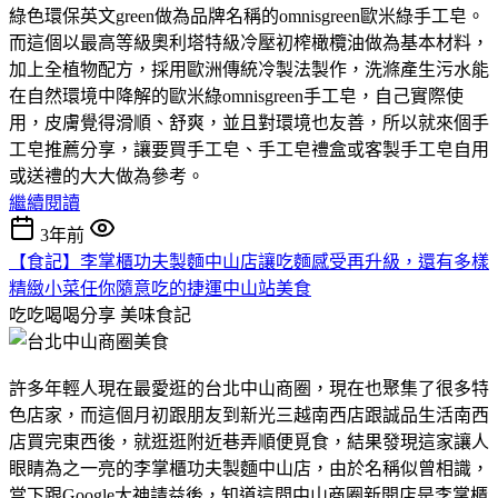
綠色環保英文green做為品牌名稱的omnisgreen歐米綠手工皂。
而這個以最高等級奧利塔特級冷壓初榨橄欖油做為基本材料，
加上全植物配方，採用歐洲傳統冷製法製作，洗滌產生污水能
在自然環境中降解的歐米綠omnisgreen手工皂，自己實際使
用，皮膚覺得滑順、舒爽，並且對環境也友善，所以就來個手
工皂推薦分享，讓要買手工皂、手工皂禮盒或客製手工皂自用
或送禮的大大做為參考。
繼續閱讀
3年前
【食記】李掌櫃功夫製麵中山店讓吃麵感受再升級，還有多樣
精緻小菜任你隨意吃的捷運中山站美食
吃吃喝喝分享
美味食記
許多年輕人現在最愛逛的台北中山商圈，現在也聚集了很多特
色店家，而這個月初跟朋友到新光三越南西店跟誠品生活南西
店買完東西後，就逛逛附近巷弄順便覓食，結果發現這家讓人
眼睛為之一亮的李掌櫃功夫製麵中山店，由於名稱似曾相識，
當下跟Google大神請益後，知道這間中山商圈新開店是李掌櫃