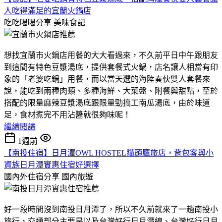
人吃得滿足的宜蘭火鍋店
吃吃喝喝分享
美味食記
想找宜蘭市火鍋店用餐的大大看過來，不久前平日中午跟朋友
到這間有特色豆漿湯底，提供套餐式火鍋，店名讓人相當有印
象的「老婆吃鍋」用餐，而以當天選的海陸奏伙雙人套餐來
說，能吃到兩種肉類、多種海鮮、大菜盤、附餐與甜點，至於
搭配的限量麻辣豆漿湯底跟限量勁搞工南瓜湯底，由於味道
足，食材煮完不用沾醬就很夠味呢！
繼續閱讀
1週前
【南投住宿】日月潭OWL HOSTEL貓頭鷹旅店，背包客與小
資族日月潭實惠住宿好選擇
國內外住宿分享
國內旅遊
好一段時間沒到南投日月潭了，所以不久前就來了一趟南投小
旅行，交通部分主要是以及台灣好行日月潭線、台灣好行日月