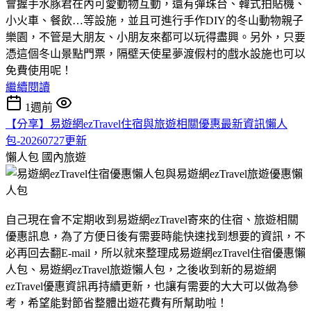
會握手水豚君在內可愛動物互動，還有彈珠台、韓式拍貼機、
小火車、餐飲…等設施，並且可進行手作DIY的冬山動物親子
樂園，不管是大朋友、小朋友來都可以玩得盡興。另外，只要
憑這個冬山景點門票，隔壁天使星夢渡假村的戲水設施也可以
免費使用呢！
繼續閱讀
1週前
【分享】易遊網ezTravel住宿與旅遊相關優惠最新資訊懶人
包-20260727更新
懶人包
國內旅遊
自己現在會不定期收到易遊網ezTravel寄來的住宿、旅遊相關
優惠訊息，為了方便日後有需要時能快速找到想要的資訊，不
必再回去翻E-mail，所以就來整理成易遊網ezTravel住宿優惠懶
人包、易遊網ezTravel旅遊懶人包，之後收到新的易遊網
ezTravel優惠資訊再持續更新，也讓有需要的大大可以做為參
考，希望能對節省整體出遊花費有所幫助啦！