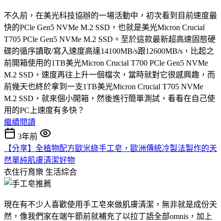
不久前，在美光科技協辦的一場活動中，初次看到目前速度最
快的PCle Gen5 NVMe M.2 SSD，也就是美光Micron Crucial
T705 PCle Gen5 NVMe M.2 SSD。至於這款最新超高速固態硬
碟的循序讀取/寫入速度高達14100MB/s跟12600MB/s，比起之
前開箱使用的1TB美光Micron Crucial T700 PCle Gen5 NVMe
M.2 SSD，速度再往上升一個檔次，當時就對它很感興趣，而
前幾天也終於拿到一支1TB美光Micron Crucial T705 NVMe
M.2 SSD，就來個小開箱，然後進行簡單測試，看看在自己使
用的PC上速度有多快？
繼續閱讀
3年前
【分享】全植物配方歐米綠手工皂，歐洲傳統冷製法製作的天
然單純肌膚清潔好物
衣住行育樂
生活綜合
現在有不少人喜歡使用手工皂來做肌膚清潔，無非就是成份天
然，像我們家在端午節前就補充了以拉丁語全部omnis，加上