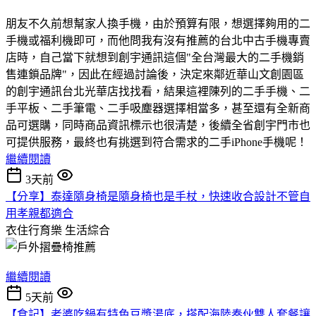
朋友不久前想幫家人換手機，由於預算有限，想選擇夠用的二
手機或福利機即可，而他問我有沒有推薦的台北中古手機專賣
店時，自己當下就想到創宇通訊這個"全台灣最大的二手機銷
售連鎖品牌"，因此在經過討論後，決定來鄰近華山文創園區
的創宇通訊台北光華店找找看，結果這裡陳列的二手手機、二
手平板、二手筆電、二手吸塵器選擇相當多，甚至還有全新商
品可選購，同時商品資訊標示也很清楚，後續全省創宇門市也
可提供服務，最終也有挑選到符合需求的二手iPhone手機呢！
繼續閱讀
3天前
【分享】泰達隨身椅是隨身椅也是手杖，快速收合設計不管自
用孝親都適合
衣住行育樂
生活綜合
繼續閱讀
5天前
【食記】老婆吃鍋有特色豆漿湯底，搭配海陸奏伙雙人套餐讓