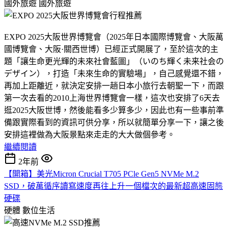
國外旅遊
國外旅遊
EXPO 2025大阪世界博覽會（2025年日本國際博覽會、大阪萬
國博覽會、大阪·關西世博）已經正式開展了，至於這次的主
題「讓生命更光輝的未來社會藍圖」（いのち輝く未来社会の
デザイン），打造「未來生命的實驗場」，自己感覺還不錯，
再加上距離近，就決定安排一趟日本小旅行去朝聖一下，而跟
第一次去看的2010上海世界博覽會一樣，這次也安排了6天去
逛2025大阪世博，然後能看多少算多少，因此也有一些事前準
備跟實際看到的資訊可供分享，所以就簡單分享一下，讓之後
安排這裡做為大阪景點來走走的大大做個參考。
繼續閱讀
2年前
【開箱】美光Micron Crucial T705 PCle Gen5 NVMe M.2
SSD，破萬循序讀寫速度再往上升一個檔次的最新超高速固態
硬碟
硬體
數位生活