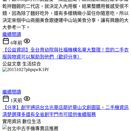
乾拌麵館的二代店，就決定入內用餐，結果整體用餐感受很不
錯，因為除了麵好吃外，還有多樣精緻小菜任你隨意吃，所以
決定來個中山商圈美食跟捷運中山站美食分享，讓有興趣的大
大參考一下。
繼續閱讀
6年前
【公益資訊】全台育幼院與社福機構名單大整理！您的二手衣
服與物資可以幫助到他們（歡迎分享）
公益文章
生活綜合
繼續閱讀
1天前
【分享】創宇通訊台北光華店鄰近華山文創園區，二手機資訊
清楚選擇多還有全省創宇門市可提供後續服務
實用資訊
數位生活