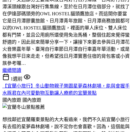
潭溪頭線跟台灣好行集集線，至於在日月潭住宿部分，就找了
在伊達邵碼頭旁的OWL HOSTEL貓頭鷹旅店。而這間你要當
它是日月潭膠囊旅館、日月潭青年旅館、日月潭商務旅館都可
以的OWL HOSTEL貓頭鷹旅店，裡面的單人床位、雙人床位
都有門禁，並且公用廁所還使用免治馬桶，整個住起來覺得蠻
舒適的，因此就來簡單分享一下，讓接下來要去參與日月潭花
火音樂嘉年華、臺灣自行車節日月潭自行車嘉年華活動，或是
像我想平日來走走，但希望找日月潭實惠住宿的背包客或小資
族參考囉…
繼續閱讀
1週前
【宜蘭小旅行】冬山動物親子樂園星夢森林劇場，能與會握手
水豚君在內可愛動物互動讓人療癒的宜蘭景點
國內旅遊
國內旅遊
想找鄰近宜蘭羅東景點的大大看過來，我們不久前宜蘭小旅行
有去逛的星夢森林劇場，說不定你也會喜歡。因為，這個能與