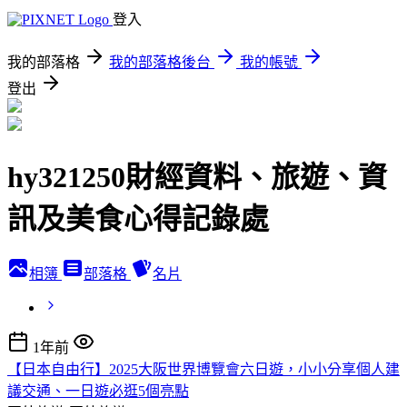
登入
我的部落格
我的部落格後台
我的帳號
登出
hy321250財經資料、旅遊、資
訊及美食心得記錄處
相簿
部落格
名片
1年前
【日本自由行】2025大阪世界博覽會六日遊，小小分享個人建
議交通、一日遊必逛5個亮點