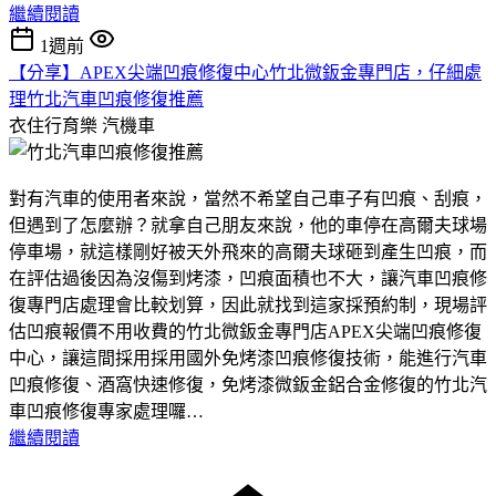
繼續閱讀
1週前
【分享】APEX尖端凹痕修復中心竹北微鈑金專門店，仔細處
理竹北汽車凹痕修復推薦
衣住行育樂
汽機車
對有汽車的使用者來說，當然不希望自己車子有凹痕、刮痕，
但遇到了怎麼辦？就拿自己朋友來說，他的車停在高爾夫球場
停車場，就這樣剛好被天外飛來的高爾夫球砸到產生凹痕，而
在評估過後因為沒傷到烤漆，凹痕面積也不大，讓汽車凹痕修
復專門店處理會比較划算，因此就找到這家採預約制，現場評
估凹痕報價不用收費的竹北微鈑金專門店APEX尖端凹痕修復
中心，讓這間採用採用國外免烤漆凹痕修復技術，能進行汽車
凹痕修復、酒窩快速修復，免烤漆微鈑金鋁合金修復的竹北汽
車凹痕修復專家處理囉…
繼續閱讀