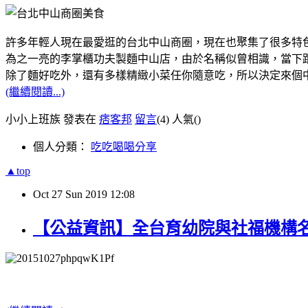
許多年輕人現在最愛逛的台北中山商圈，現在也聚集了很多特
為之一亮的李掌櫃功夫製麵中山店，由於名稱似曾相識，當下跟
除了麵好吃外，還有多樣精緻小菜任你隨意吃，所以決定來個
(繼續閱讀...)
小小上班族 發表在
痞客邦
留言
(4)
人氣(
)
個人分類：
吃吃喝喝分享
▲top
Oct
27
Sun
2019
12:08
【公益資訊】全台育幼院與社福機構