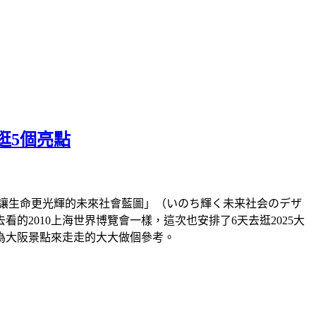
逛5個亮點
題「讓生命更光輝的未來社會藍圖」（いのち輝く未来社会のデザ
2010上海世界博覽會一樣，這次也安排了6天去逛2025大
為大阪景點來走走的大大做個參考。