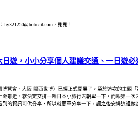
1250@hotmail.com，謝謝！
會六日遊，小小分享個人建議交通、一日遊必
、大阪萬國博覽會、大阪·關西世博）已經正式開展了，至於這次的主
離近，就決定安排一趟日本小旅行去朝聖一下，而跟第一次去看的
看到的資訊可供分享，所以就簡單分享一下，讓之後安排這裡做