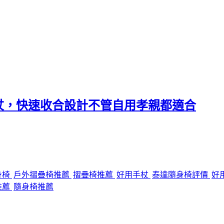
杖，快速收合設計不管自用孝親都適合
身椅
戶外摺疊椅推薦
摺疊椅推薦
好用手杖
泰達隨身椅評價
好
推薦
隨身椅推薦