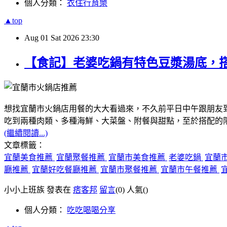
個人分類：
衣住行育樂
▲top
Aug
01
Sat
2026
23:30
【食記】老婆吃鍋有特色豆漿湯底，
想找宜蘭市火鍋店用餐的大大看過來，不久前平日中午跟朋友
吃到兩種肉類、多種海鮮、大菜盤、附餐與甜點，至於搭配的
(繼續閱讀...)
文章標籤：
宜蘭美食推薦
宜蘭聚餐推薦
宜蘭市美食推薦
老婆吃鍋
宜蘭
廳推薦
宜蘭好吃餐廳推薦
宜蘭市聚餐推薦
宜蘭市午餐推薦
小小上班族 發表在
痞客邦
留言
(0)
人氣(
)
個人分類：
吃吃喝喝分享