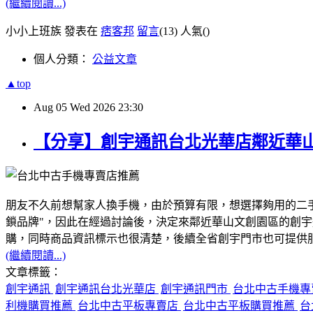
(繼續閱讀...)
小小上班族 發表在
痞客邦
留言
(13)
人氣(
)
個人分類：
公益文章
▲top
Aug
05
Wed
2026
23:30
【分享】創宇通訊台北光華店鄰近華
朋友不久前想幫家人換手機，由於預算有限，想選擇夠用的二
鎖品牌"，因此在經過討論後，決定來鄰近華山文創園區的創
購，同時商品資訊標示也很清楚，後續全省創宇門市也可提供服務
(繼續閱讀...)
文章標籤：
創宇通訊
創宇通訊台北光華店
創宇通訊門市
台北中古手機
利機購買推薦
台北中古平板專賣店
台北中古平板購買推薦
台