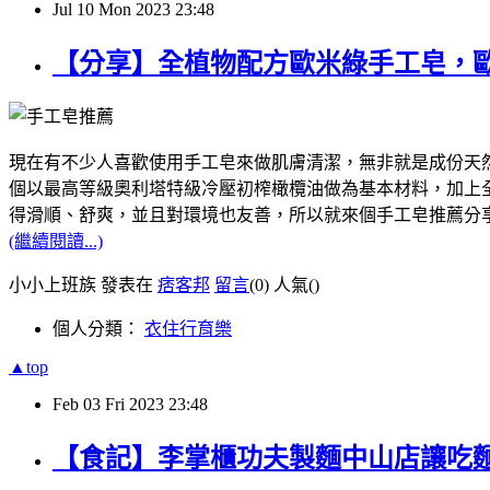
Jul
10
Mon
2023
23:48
【分享】全植物配方歐米綠手工皂，
現在有不少人喜歡使用手工皂來做肌膚清潔，無非就是成份天然，像我
個以最高等級奧利塔特級冷壓初榨橄欖油做為基本材料，加上全植
得滑順、舒爽，並且對環境也友善，所以就來個手工皂推薦分
(繼續閱讀...)
小小上班族 發表在
痞客邦
留言
(0)
人氣(
)
個人分類：
衣住行育樂
▲top
Feb
03
Fri
2023
23:48
【食記】李掌櫃功夫製麵中山店讓吃