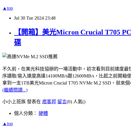
▲top
Jul
30
Tue
2024
23:48
【開箱】美光Micron Crucial T7
碟
不久前，在美光科技協辦的一場活動中，初次看到目前速度最快的PCle Gen5
序讀取/寫入速度高達14100MB/s跟12600MB/s，比起之前開箱使用
拿到一支1TB美光Micron Crucial T705 NVMe M.
(繼續閱讀...)
小小上班族 發表在
痞客邦
留言
(0)
人氣(
)
個人分類：
硬體
▲top