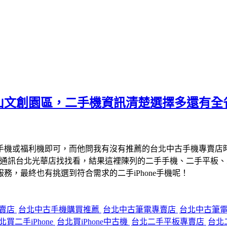
山文創園區，二手機資訊清楚選擇多還有全
手機或福利機即可，而他問我有沒有推薦的台北中古手機專賣店
宇通訊台北光華店找找看，結果這裡陳列的二手手機、二手平板
，最終也有挑選到符合需求的二手iPhone手機呢！
專賣店
台北中古手機購買推薦
台北中古筆電專賣店
台北中古筆
北買二手iPhone
台北買iPhone中古機
台北二手平板專賣店
台北