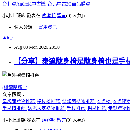
台北買Android中古機
台北中古3C商品購買
小小上班族 發表在
痞客邦
留言
(0)
人氣(
)
個人分類：
實用資訊
▲top
Aug
03
Mon
2026
23:30
【分享】泰達隨身椅是隨身椅也是手
(繼續閱讀...)
文章標籤：
母親節禮物推薦
拐杖椅推薦
父親節禮物推薦
泰達椅
泰達隨
手杖椅推薦
送老人家禮物推薦
手杖推薦
拐杖推薦
孝親禮物
小小上班族 發表在
痞客邦
留言
(0)
人氣(
)