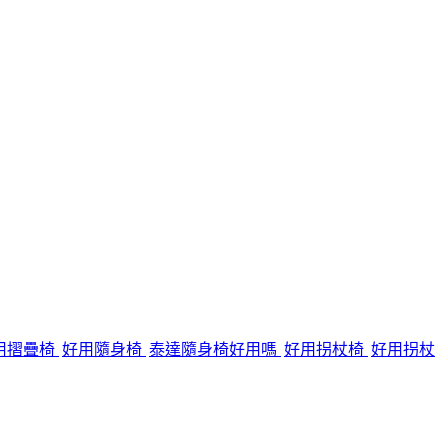
用摺疊椅
好用隨身椅
泰達隨身椅好用嗎
好用拐杖椅
好用拐杖