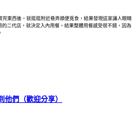
買完東西後，就逛逛附近巷弄順便覓食，結果發現這家讓人眼睛
麵館的二代店，就決定入內用餐，結果整體用餐感受很不錯，因為
。
到他們（歡迎分享）