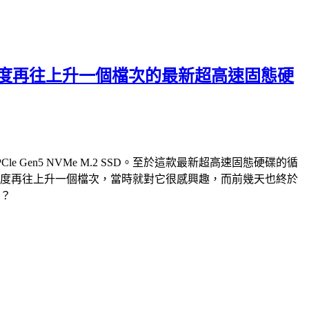
破萬循序讀寫速度再往上升一個檔次的最新超高速固態硬
PCle Gen5 NVMe M.2 SSD。至於這款最新超高速固態硬碟的循
e M.2 SSD，速度再往上升一個檔次，當時就對它很感興趣，而前幾天也終於
快？