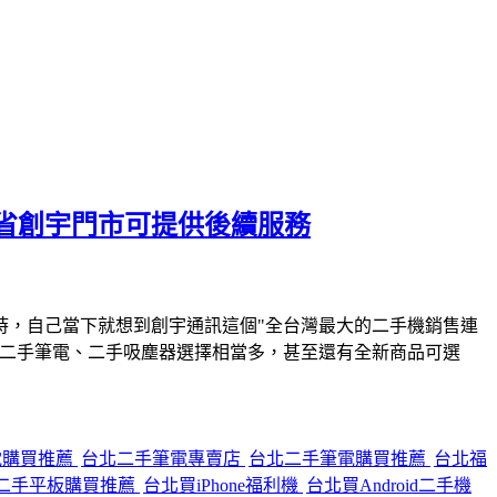
省創宇門市可提供後續服務
時，自己當下就想到創宇通訊這個"全台灣最大的二手機銷售連
、二手筆電、二手吸塵器選擇相當多，甚至還有全新商品可選
電購買推薦
台北二手筆電專賣店
台北二手筆電購買推薦
台北福
二手平板購買推薦
台北買iPhone福利機
台北買Android二手機