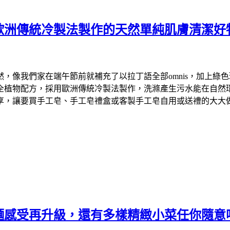
歐洲傳統冷製法製作的天然單純肌膚清潔好
們家在端午節前就補充了以拉丁語全部omnis，加上綠色環保英文
物配方，採用歐洲傳統冷製法製作，洗滌產生污水能在自然環境中降
享，讓要買手工皂、手工皂禮盒或客製手工皂自用或送禮的大大
麵感受再升級，還有多樣精緻小菜任你隨意