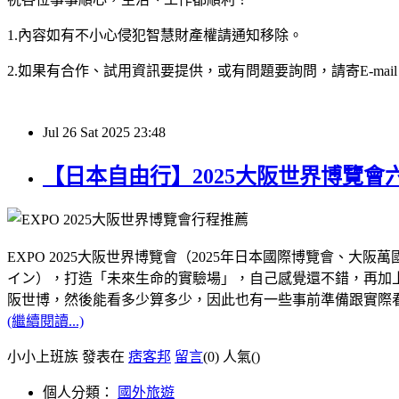
1.內容如有不小心侵犯智慧財產權請通知移除。
2.如果有合作、試用資訊要提供，或有問題要詢問，請寄E-mail：hy32
Jul
26
Sat
2025
23:48
【日本自由行】2025大阪世界博覽
EXPO 2025大阪世界博覽會（2025年日本國際博覽會
イン），打造「未來生命的實驗場」，自己感覺還不錯，再加上距
阪世博，然後能看多少算多少，因此也有一些事前準備跟實際
(繼續閱讀...)
小小上班族 發表在
痞客邦
留言
(0)
人氣(
)
個人分類：
國外旅遊