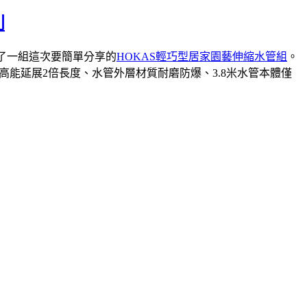
利
手了一組這次要簡單分享的
HOKAS輕巧型居家園藝伸縮水管組
。
高能延展2倍長度、水管外層材質耐磨防爆、3.8米水管本體僅