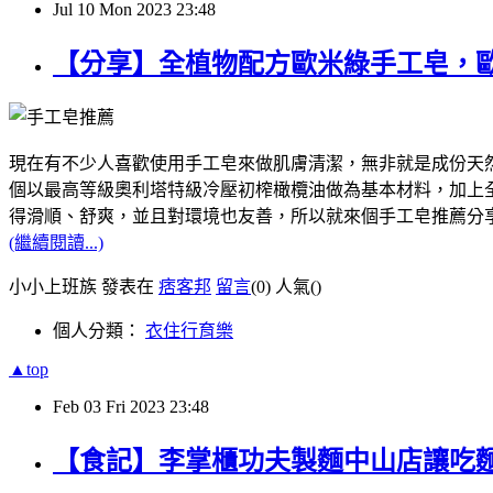
Jul
10
Mon
2023
23:48
【分享】全植物配方歐米綠手工皂，
現在有不少人喜歡使用手工皂來做肌膚清潔，無非就是成份天然，像我
個以最高等級奧利塔特級冷壓初榨橄欖油做為基本材料，加上全植
得滑順、舒爽，並且對環境也友善，所以就來個手工皂推薦分
(繼續閱讀...)
小小上班族 發表在
痞客邦
留言
(0)
人氣(
)
個人分類：
衣住行育樂
▲top
Feb
03
Fri
2023
23:48
【食記】李掌櫃功夫製麵中山店讓吃