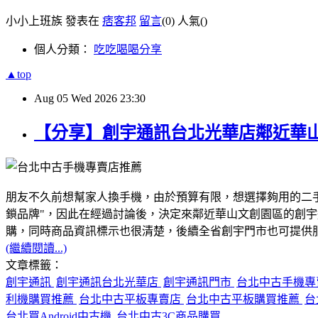
小小上班族 發表在
痞客邦
留言
(0)
人氣(
)
個人分類：
吃吃喝喝分享
▲top
Aug
05
Wed
2026
23:30
【分享】創宇通訊台北光華店鄰近華
朋友不久前想幫家人換手機，由於預算有限，想選擇夠用的二
鎖品牌"，因此在經過討論後，決定來鄰近華山文創園區的創
購，同時商品資訊標示也很清楚，後續全省創宇門市也可提供服務
(繼續閱讀...)
文章標籤：
創宇通訊
創宇通訊台北光華店
創宇通訊門市
台北中古手機
利機購買推薦
台北中古平板專賣店
台北中古平板購買推薦
台
台北買Android中古機
台北中古3C商品購買