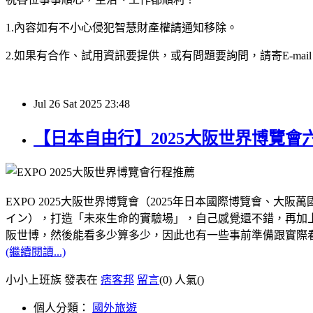
1.內容如有不小心侵犯智慧財產權請通知移除。
2.如果有合作、試用資訊要提供，或有問題要詢問，請寄E-mail：hy32
Jul
26
Sat
2025
23:48
【日本自由行】2025大阪世界博覽
EXPO 2025大阪世界博覽會（2025年日本國際博覽會
イン），打造「未來生命的實驗場」，自己感覺還不錯，再加上距
阪世博，然後能看多少算多少，因此也有一些事前準備跟實際
(繼續閱讀...)
小小上班族 發表在
痞客邦
留言
(0)
人氣(
)
個人分類：
國外旅遊