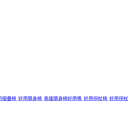
用摺疊椅
好用隨身椅
泰達隨身椅好用嗎
好用拐杖椅
好用拐杖