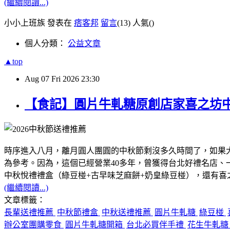
(繼續閱讀...)
小小上班族 發表在
痞客邦
留言
(13)
人氣(
)
個人分類：
公益文章
▲top
Aug
07
Fri
2026
23:30
【食記】圓片牛軋糖原創店家喜之坊
時序進入八月，離月圓人團圓的中秋節剩沒多久時間了，如果
為參考。因為，這個已經營業40多年，曾獲得台北好禮名店
中秋悅禮禮盒（綠豆椪+古早味芝麻餅+奶皇綠豆椪），還有
(繼續閱讀...)
文章標籤：
長輩送禮推薦
中秋節禮盒
中秋送禮推薦
圓片牛軋糖
綠豆椪
辦公室團購零食
圓片牛軋糖開箱
台北必買伴手禮
花生牛軋