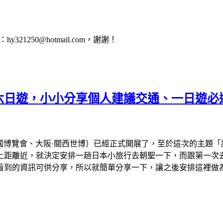
1250@hotmail.com，謝謝！
會六日遊，小小分享個人建議交通、一日遊必
、大阪萬國博覽會、大阪·關西世博）已經正式開展了，至於這次的主
離近，就決定安排一趟日本小旅行去朝聖一下，而跟第一次去看的
看到的資訊可供分享，所以就簡單分享一下，讓之後安排這裡做