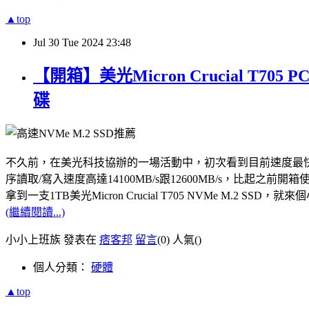
▲top
Jul
30
Tue
2024
23:48
【開箱】美光Micron Crucial T7
碟
不久前，在美光科技協辦的一場活動中，初次看到目前速度最快的PCle Gen5
序讀取/寫入速度高達14100MB/s跟12600MB/s，比起之前開箱使用
拿到一支1TB美光Micron Crucial T705 NVMe M.
(繼續閱讀...)
小小上班族 發表在
痞客邦
留言
(0)
人氣(
)
個人分類：
硬體
▲top