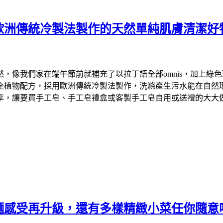
歐洲傳統冷製法製作的天然單純肌膚清潔好
們家在端午節前就補充了以拉丁語全部omnis，加上綠色環保英文
物配方，採用歐洲傳統冷製法製作，洗滌產生污水能在自然環境中降
享，讓要買手工皂、手工皂禮盒或客製手工皂自用或送禮的大大
麵感受再升級，還有多樣精緻小菜任你隨意