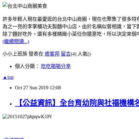
許多年輕人現在最愛逛的台北中山商圈，現在也聚集了很多特
為之一亮的李掌櫃功夫製麵中山店，由於名稱似曾相識，當下跟
除了麵好吃外，還有多樣精緻小菜任你隨意吃，所以決定來個
(繼續閱讀...)
小小上班族 發表在
痞客邦
留言
(4)
人氣(
)
個人分類：
吃吃喝喝分享
▲top
Oct
27
Sun
2019
12:08
【公益資訊】全台育幼院與社福機構