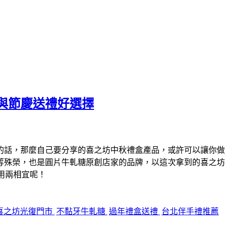
與節慶送禮好選擇
的話，那麼自己要分享的喜之坊中秋禮盒產品，或許可以讓你做
等殊榮，也是圓片牛軋糖原創店家的品牌，以這次拿到的喜之坊
用兩相宜呢！
喜之坊光復門市
不黏牙牛軋糖
過年禮盒送禮
台北伴手禮推薦