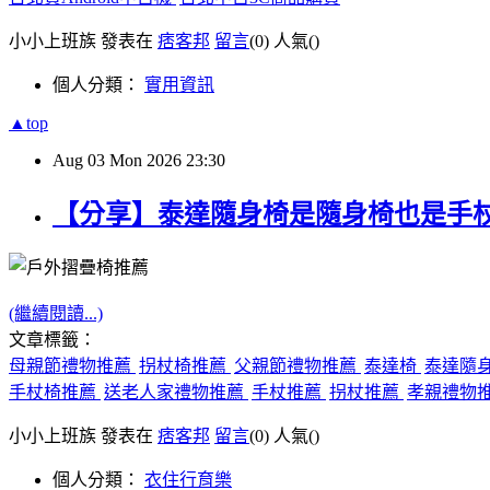
小小上班族 發表在
痞客邦
留言
(0)
人氣(
)
個人分類：
實用資訊
▲top
Aug
03
Mon
2026
23:30
【分享】泰達隨身椅是隨身椅也是手
(繼續閱讀...)
文章標籤：
母親節禮物推薦
拐杖椅推薦
父親節禮物推薦
泰達椅
泰達隨
手杖椅推薦
送老人家禮物推薦
手杖推薦
拐杖推薦
孝親禮物
小小上班族 發表在
痞客邦
留言
(0)
人氣(
)
個人分類：
衣住行育樂