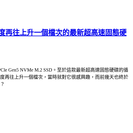
破萬循序讀寫速度再往上升一個檔次的最新超高速固態硬
PCle Gen5 NVMe M.2 SSD。至於這款最新超高速固態硬碟的循
e M.2 SSD，速度再往上升一個檔次，當時就對它很感興趣，而前幾天也終於
快？