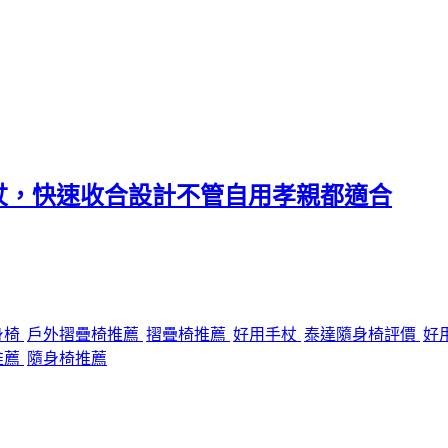
杖，快速收合設計不管自用孝親都適合
身椅
戶外摺疊椅推薦
摺疊椅推薦
好用手杖
泰達隨身椅評價
好
推薦
隨身椅推薦