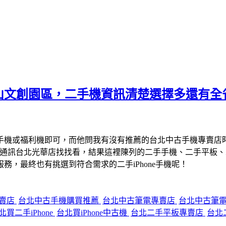
山文創園區，二手機資訊清楚選擇多還有全
手機或福利機即可，而他問我有沒有推薦的台北中古手機專賣店
宇通訊台北光華店找找看，結果這裡陳列的二手手機、二手平板
，最終也有挑選到符合需求的二手iPhone手機呢！
專賣店
台北中古手機購買推薦
台北中古筆電專賣店
台北中古筆
北買二手iPhone
台北買iPhone中古機
台北二手平板專賣店
台北