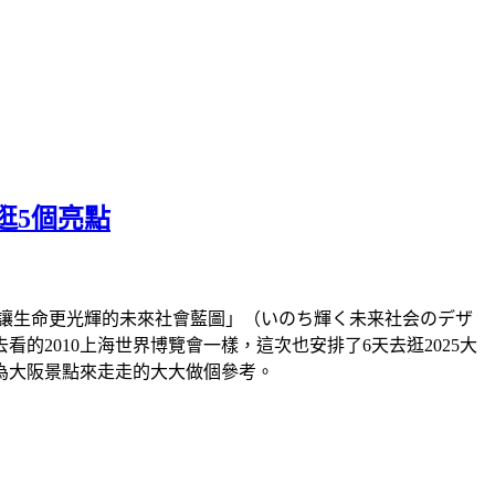
逛5個亮點
題「讓生命更光輝的未來社會藍圖」（いのち輝く未来社会のデザ
2010上海世界博覽會一樣，這次也安排了6天去逛2025大
為大阪景點來走走的大大做個參考。