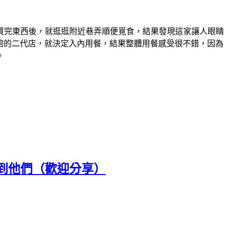
買完東西後，就逛逛附近巷弄順便覓食，結果發現這家讓人眼睛
麵館的二代店，就決定入內用餐，結果整體用餐感受很不錯，因為
。
到他們（歡迎分享）