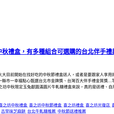
中秋禮盒，有多種組合可選購的台北伴手禮
大大目前開始在找好吃的中秋節禮盒送人，或者是要跟家人享用
、一縣市一幸福點心甄選台北市金牌獎、台灣百大伴手禮金質獎…
喜之坊中秋限定玉兔獻圓滿圓片牛軋糖禮盒來說，真的是送禮、自
喜之坊中秋禮盒
喜之坊中秋節禮盒
喜之坊禮盒
喜之坊光復店
糖
古早味芝麻餅
台北牛軋糖推薦
中秋節送禮推薦