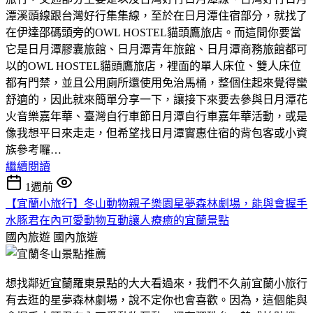
潭溪頭線跟台灣好行集集線，至於在日月潭住宿部分，就找了
在伊達邵碼頭旁的OWL HOSTEL貓頭鷹旅店。而這間你要當
它是日月潭膠囊旅館、日月潭青年旅館、日月潭商務旅館都可
以的OWL HOSTEL貓頭鷹旅店，裡面的單人床位、雙人床位
都有門禁，並且公用廁所還使用免治馬桶，整個住起來覺得蠻
舒適的，因此就來簡單分享一下，讓接下來要去參與日月潭花
火音樂嘉年華、臺灣自行車節日月潭自行車嘉年華活動，或是
像我想平日來走走，但希望找日月潭實惠住宿的背包客或小資
族參考囉…
繼續閱讀
1週前
【宜蘭小旅行】冬山動物親子樂園星夢森林劇場，能與會握手
水豚君在內可愛動物互動讓人療癒的宜蘭景點
國內旅遊
國內旅遊
想找鄰近宜蘭羅東景點的大大看過來，我們不久前宜蘭小旅行
有去逛的星夢森林劇場，說不定你也會喜歡。因為，這個能與