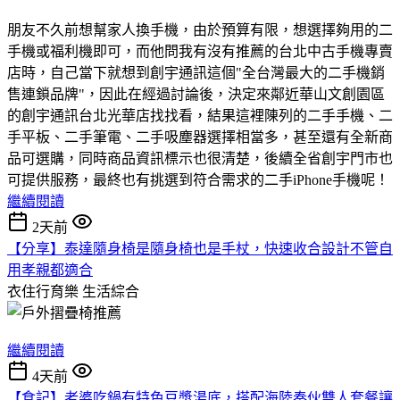
朋友不久前想幫家人換手機，由於預算有限，想選擇夠用的二
手機或福利機即可，而他問我有沒有推薦的台北中古手機專賣
店時，自己當下就想到創宇通訊這個"全台灣最大的二手機銷
售連鎖品牌"，因此在經過討論後，決定來鄰近華山文創園區
的創宇通訊台北光華店找找看，結果這裡陳列的二手手機、二
手平板、二手筆電、二手吸塵器選擇相當多，甚至還有全新商
品可選購，同時商品資訊標示也很清楚，後續全省創宇門市也
可提供服務，最終也有挑選到符合需求的二手iPhone手機呢！
繼續閱讀
2天前
【分享】泰達隨身椅是隨身椅也是手杖，快速收合設計不管自
用孝親都適合
衣住行育樂
生活綜合
繼續閱讀
4天前
【食記】老婆吃鍋有特色豆漿湯底，搭配海陸奏伙雙人套餐讓