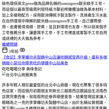
綠色環保英文green做為品牌名稱的omnisgreen歐米綠手工皂。
而這個以最高等級奧利塔特級冷壓初榨橄欖油做為基本材料，
加上全植物配方，採用歐洲傳統冷製法製作，洗滌產生污水能
在自然環境中降解的歐米綠omnisgreen手工皂，自己實際使
用，皮膚覺得滑順、舒爽，並且對環境也友善，所以就來個手
工皂推薦分享，讓要買手工皂、手工皂禮盒或客製手工皂自用
或送禮的大大做為參考。
繼續閱讀
3年前
【食記】李掌櫃功夫製麵中山店讓吃麵感受再升級，還有多樣
精緻小菜任你隨意吃的捷運中山站美食
吃吃喝喝分享
美味食記
許多年輕人現在最愛逛的台北中山商圈，現在也聚集了很多特
色店家，而這個月初跟朋友到新光三越南西店跟誠品生活南西
店買完東西後，就逛逛附近巷弄順便覓食，結果發現這家讓人
眼睛為之一亮的李掌櫃功夫製麵中山店，由於名稱似曾相識，
當下跟Google大神請益後，知道這間中山商圈新開店是李掌櫃