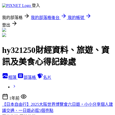
登入
我的部落格
我的部落格後台
我的帳號
登出
hy321250財經資料、旅遊、資
訊及美食心得記錄處
相簿
部落格
名片
1年前
【日本自由行】2025大阪世界博覽會六日遊，小小分享個人建
議交通、一日遊必逛5個亮點