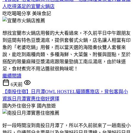
人吃得滿足的宜蘭火鍋店
吃吃喝喝分享
美味食記
想找宜蘭市火鍋店用餐的大大看過來，不久前平日中午跟朋友
到這間有特色豆漿湯底，提供套餐式火鍋，店名讓人相當有印
象的「老婆吃鍋」用餐，而以當天選的海陸奏伙雙人套餐來
說，能吃到兩種肉類、多種海鮮、大菜盤、附餐與甜點，至於
搭配的限量麻辣豆漿湯底跟限量勁搞工南瓜湯底，由於味道
足，食材煮完不用沾醬就很夠味呢！
繼續閱讀
6天前
【南投住宿】日月潭OWL HOSTEL貓頭鷹旅店，背包客與小
資族日月潭實惠住宿好選擇
國內外住宿分享
國內旅遊
好一段時間沒到南投日月潭了，所以不久前就來了一趟南投小
旅行，交通部分主要是以及台灣好行日月潭線、台灣好行日月