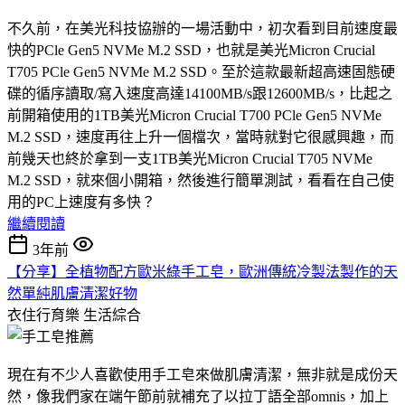
不久前，在美光科技協辦的一場活動中，初次看到目前速度最
快的PCle Gen5 NVMe M.2 SSD，也就是美光Micron Crucial
T705 PCle Gen5 NVMe M.2 SSD。至於這款最新超高速固態硬
碟的循序讀取/寫入速度高達14100MB/s跟12600MB/s，比起之
前開箱使用的1TB美光Micron Crucial T700 PCle Gen5 NVMe
M.2 SSD，速度再往上升一個檔次，當時就對它很感興趣，而
前幾天也終於拿到一支1TB美光Micron Crucial T705 NVMe
M.2 SSD，就來個小開箱，然後進行簡單測試，看看在自己使
用的PC上速度有多快？
繼續閱讀
3年前
【分享】全植物配方歐米綠手工皂，歐洲傳統冷製法製作的天
然單純肌膚清潔好物
衣住行育樂
生活綜合
現在有不少人喜歡使用手工皂來做肌膚清潔，無非就是成份天
然，像我們家在端午節前就補充了以拉丁語全部omnis，加上