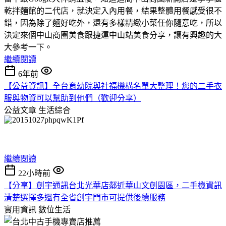
乾拌麵館的二代店，就決定入內用餐，結果整體用餐感受很不
錯，因為除了麵好吃外，還有多樣精緻小菜任你隨意吃，所以
決定來個中山商圈美食跟捷運中山站美食分享，讓有興趣的大
大參考一下。
繼續閱讀
6年前
【公益資訊】全台育幼院與社福機構名單大整理！您的二手衣
服與物資可以幫助到他們（歡迎分享）
公益文章
生活綜合
繼續閱讀
22小時前
【分享】創宇通訊台北光華店鄰近華山文創園區，二手機資訊
清楚選擇多還有全省創宇門市可提供後續服務
實用資訊
數位生活