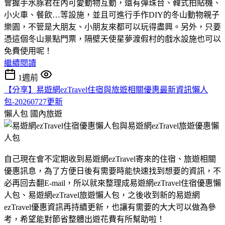
會握手水豚君在內可愛動物互動，還有彈珠台、韓式拍貼機、
小火車、餐飲…等設施，並且可進行手作DIY的冬山動物親子
樂園，不管是大朋友、小朋友來都可以玩得盡興。另外，只要
憑這個冬山景點門票，隔壁天使星夢渡假村的戲水設施也可以
免費使用呢！
繼續閱讀
1週前
【分享】易遊網ezTravel住宿與旅遊相關優惠最新資訊懶人
包-20260727更新
懶人包
國內旅遊
自己現在會不定期收到易遊網ezTravel寄來的住宿、旅遊相關
優惠訊息，為了方便日後有需要時能快速找到想要的資訊，不
必再回去翻E-mail，所以就來整理成易遊網ezTravel住宿優惠懶
人包、易遊網ezTravel旅遊懶人包，之後收到新的易遊網
ezTravel優惠資訊再持續更新，也讓有需要的大大可以做為參
考，希望能對節省整體出遊花費有所幫助啦！