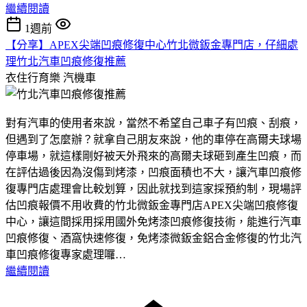
繼續閱讀
1週前
【分享】APEX尖端凹痕修復中心竹北微鈑金專門店，仔細處
理竹北汽車凹痕修復推薦
衣住行育樂
汽機車
對有汽車的使用者來說，當然不希望自己車子有凹痕、刮痕，
但遇到了怎麼辦？就拿自己朋友來說，他的車停在高爾夫球場
停車場，就這樣剛好被天外飛來的高爾夫球砸到產生凹痕，而
在評估過後因為沒傷到烤漆，凹痕面積也不大，讓汽車凹痕修
復專門店處理會比較划算，因此就找到這家採預約制，現場評
估凹痕報價不用收費的竹北微鈑金專門店APEX尖端凹痕修復
中心，讓這間採用採用國外免烤漆凹痕修復技術，能進行汽車
凹痕修復、酒窩快速修復，免烤漆微鈑金鋁合金修復的竹北汽
車凹痕修復專家處理囉…
繼續閱讀