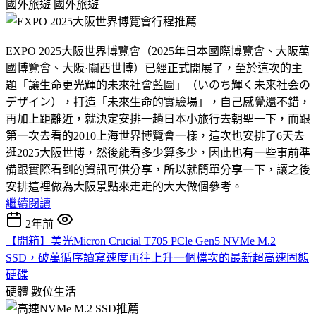
國外旅遊
國外旅遊
EXPO 2025大阪世界博覽會（2025年日本國際博覽會、大阪萬
國博覽會、大阪·關西世博）已經正式開展了，至於這次的主
題「讓生命更光輝的未來社會藍圖」（いのち輝く未来社会の
デザイン），打造「未來生命的實驗場」，自己感覺還不錯，
再加上距離近，就決定安排一趟日本小旅行去朝聖一下，而跟
第一次去看的2010上海世界博覽會一樣，這次也安排了6天去
逛2025大阪世博，然後能看多少算多少，因此也有一些事前準
備跟實際看到的資訊可供分享，所以就簡單分享一下，讓之後
安排這裡做為大阪景點來走走的大大做個參考。
繼續閱讀
2年前
【開箱】美光Micron Crucial T705 PCle Gen5 NVMe M.2
SSD，破萬循序讀寫速度再往上升一個檔次的最新超高速固態
硬碟
硬體
數位生活