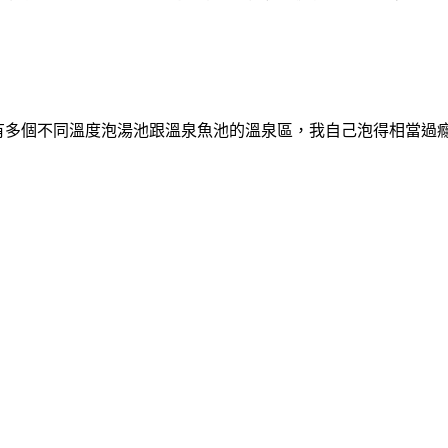
有多個不同溫度泡湯池跟溫泉魚池的溫泉區，我自己泡得相當過