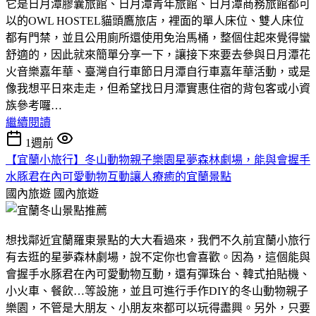
它是日月潭膠囊旅館、日月潭青年旅館、日月潭商務旅館都可
以的OWL HOSTEL貓頭鷹旅店，裡面的單人床位、雙人床位
都有門禁，並且公用廁所還使用免治馬桶，整個住起來覺得蠻
舒適的，因此就來簡單分享一下，讓接下來要去參與日月潭花
火音樂嘉年華、臺灣自行車節日月潭自行車嘉年華活動，或是
像我想平日來走走，但希望找日月潭實惠住宿的背包客或小資
族參考囉…
繼續閱讀
1週前
【宜蘭小旅行】冬山動物親子樂園星夢森林劇場，能與會握手
水豚君在內可愛動物互動讓人療癒的宜蘭景點
國內旅遊
國內旅遊
想找鄰近宜蘭羅東景點的大大看過來，我們不久前宜蘭小旅行
有去逛的星夢森林劇場，說不定你也會喜歡。因為，這個能與
會握手水豚君在內可愛動物互動，還有彈珠台、韓式拍貼機、
小火車、餐飲…等設施，並且可進行手作DIY的冬山動物親子
樂園，不管是大朋友、小朋友來都可以玩得盡興。另外，只要