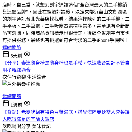
店時，自己當下就想到創宇通訊這個"全台灣最大的二手機銷
售連鎖品牌"，因此在經過討論後，決定來鄰近華山文創園區
的創宇通訊台北光華店找找看，結果這裡陳列的二手手機、二
手平板、二手筆電、二手吸塵器選擇相當多，甚至還有全新商
品可選購，同時商品資訊標示也很清楚，後續全省創宇門市也
可提供服務，最終也有挑選到符合需求的二手iPhone手機呢！
繼續閱讀
5天前
【分享】泰達隨身椅是隨身椅也是手杖，快速收合設計不管自
用孝親都適合
衣住行育樂
生活綜合
繼續閱讀
1週前
【食記】老婆吃鍋有特色豆漿湯底，搭配海陸奏伙雙人套餐讓
人吃得滿足的宜蘭火鍋店
吃吃喝喝分享
美味食記