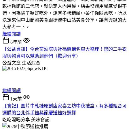
乾拌麵館的二代店，就決定入內用餐，結果整體用餐感受很不
錯，因為除了麵好吃外，還有多樣精緻小菜任你隨意吃，所以
決定來個中山商圈美食跟捷運中山站美食分享，讓有興趣的大
大參考一下。
繼續閱讀
6年前
【公益資訊】全台育幼院與社福機構名單大整理！您的二手衣
服與物資可以幫助到他們（歡迎分享）
公益文章
生活綜合
繼續閱讀
1天前
【食記】圓片牛軋糖原創店家喜之坊中秋禮盒，有多種組合可
選購的台北伴手禮與節慶送禮好選擇
吃吃喝喝分享
美味食記