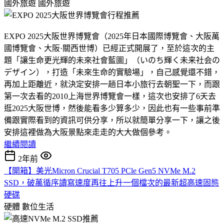
國外旅遊
國外旅遊
EXPO 2025大阪世界博覽會（2025年日本國際博覽會、大阪萬
國博覽會、大阪·關西世博）已經正式開展了，至於這次的主
題「讓生命更光輝的未來社會藍圖」（いのち輝く未来社会の
デザイン），打造「未來生命的實驗場」，自己感覺還不錯，
再加上距離近，就決定安排一趟日本小旅行去朝聖一下，而跟
第一次去看的2010上海世界博覽會一樣，這次也安排了6天去
逛2025大阪世博，然後能看多少算多少，因此也有一些事前準
備跟實際看到的資訊可供分享，所以就簡單分享一下，讓之後
安排這裡做為大阪景點來走走的大大做個參考。
繼續閱讀
2年前
【開箱】美光Micron Crucial T705 PCle Gen5 NVMe M.2
SSD，破萬循序讀寫速度再往上升一個檔次的最新超高速固態
硬碟
硬體
數位生活