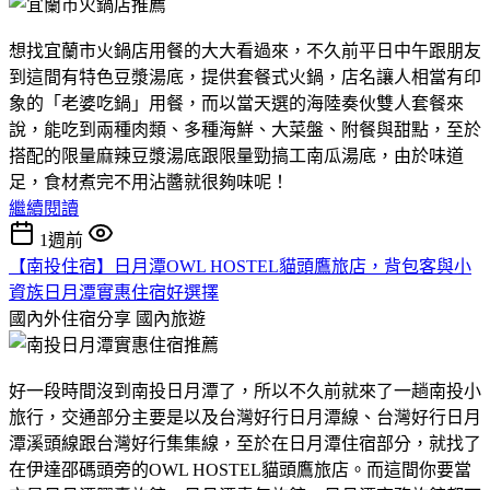
想找宜蘭市火鍋店用餐的大大看過來，不久前平日中午跟朋友
到這間有特色豆漿湯底，提供套餐式火鍋，店名讓人相當有印
象的「老婆吃鍋」用餐，而以當天選的海陸奏伙雙人套餐來
說，能吃到兩種肉類、多種海鮮、大菜盤、附餐與甜點，至於
搭配的限量麻辣豆漿湯底跟限量勁搞工南瓜湯底，由於味道
足，食材煮完不用沾醬就很夠味呢！
繼續閱讀
1週前
【南投住宿】日月潭OWL HOSTEL貓頭鷹旅店，背包客與小
資族日月潭實惠住宿好選擇
國內外住宿分享
國內旅遊
好一段時間沒到南投日月潭了，所以不久前就來了一趟南投小
旅行，交通部分主要是以及台灣好行日月潭線、台灣好行日月
潭溪頭線跟台灣好行集集線，至於在日月潭住宿部分，就找了
在伊達邵碼頭旁的OWL HOSTEL貓頭鷹旅店。而這間你要當