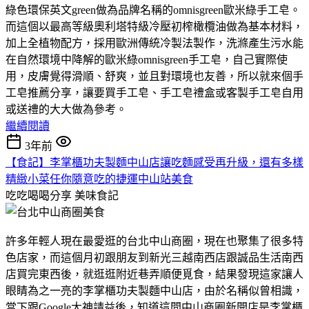
綠色環保英文green做為品牌名稱的omnisgreen歐米綠手工皂。
而這個以最高等級奧利塔特級冷壓初榨橄欖油做為基本材料，
加上全植物配方，採用歐洲傳統冷製法製作，洗滌產生污水能
在自然環境中降解的歐米綠omnisgreen手工皂，自己實際使
用，皮膚覺得滑順、舒爽，並且對環境也友善，所以就來個手
工皂推薦分享，讓要買手工皂、手工皂禮盒或客製手工皂自用
或送禮的大大做為參考。
繼續閱讀
3年前
【食記】李掌櫃功夫製麵中山店讓吃麵感受再升級，還有多樣
精緻小菜任你隨意吃的捷運中山站美食
吃吃喝喝分享
美味食記
許多年輕人現在最愛逛的台北中山商圈，現在也聚集了很多特
色店家，而這個月初跟朋友到新光三越南西店跟誠品生活南西
店買完東西後，就逛逛附近巷弄順便覓食，結果發現這家讓人
眼睛為之一亮的李掌櫃功夫製麵中山店，由於名稱似曾相識，
當下跟Google大神請益後，知道這間中山商圈新開店是李掌櫃