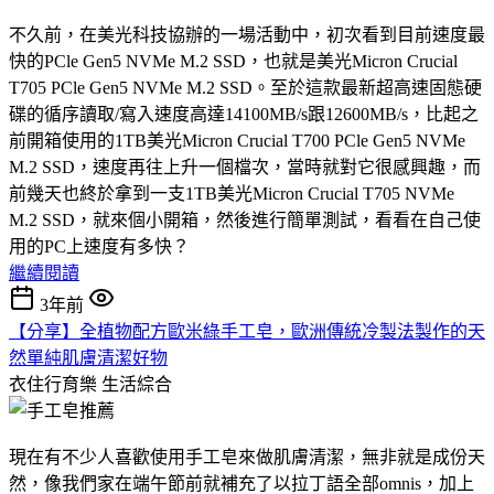
不久前，在美光科技協辦的一場活動中，初次看到目前速度最
快的PCle Gen5 NVMe M.2 SSD，也就是美光Micron Crucial
T705 PCle Gen5 NVMe M.2 SSD。至於這款最新超高速固態硬
碟的循序讀取/寫入速度高達14100MB/s跟12600MB/s，比起之
前開箱使用的1TB美光Micron Crucial T700 PCle Gen5 NVMe
M.2 SSD，速度再往上升一個檔次，當時就對它很感興趣，而
前幾天也終於拿到一支1TB美光Micron Crucial T705 NVMe
M.2 SSD，就來個小開箱，然後進行簡單測試，看看在自己使
用的PC上速度有多快？
繼續閱讀
3年前
【分享】全植物配方歐米綠手工皂，歐洲傳統冷製法製作的天
然單純肌膚清潔好物
衣住行育樂
生活綜合
現在有不少人喜歡使用手工皂來做肌膚清潔，無非就是成份天
然，像我們家在端午節前就補充了以拉丁語全部omnis，加上