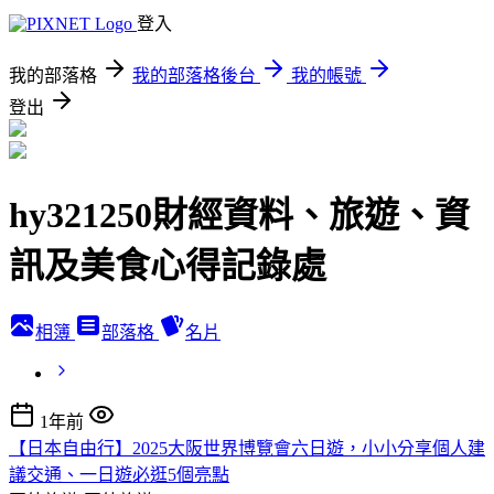
登入
我的部落格
我的部落格後台
我的帳號
登出
hy321250財經資料、旅遊、資
訊及美食心得記錄處
相簿
部落格
名片
1年前
【日本自由行】2025大阪世界博覽會六日遊，小小分享個人建
議交通、一日遊必逛5個亮點