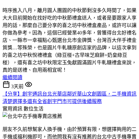
時序進入八月，離月圓人團圓的中秋節剩沒多久時間了，如果
大大目前開始在找好吃的中秋節禮盒送人，或者是要跟家人享
用的話，那麼自己要分享的喜之坊中秋禮盒產品，或許可以讓
你做為參考。因為，這個已經營業40多年，曾獲得台北好禮名
店、一縣市一幸福點心甄選台北市金牌獎、台灣百大伴手禮金
質獎…等殊榮，也是圓片牛軋糖原創店家的品牌，以這次拿到
的喜之坊中秋悅禮禮盒（綠豆椪+古早味芝麻餅+奶皇綠豆
椪），還有喜之坊中秋限定玉兔獻圓滿圓片牛軋糖禮盒來說，
真的是送禮、自用兩相宜呢！
繼續閱讀
3天前
【分享】創宇通訊台北光華店鄰近華山文創園區，二手機資訊
清楚選擇多還有全省創宇門市可提供後續服務
實用資訊
數位生活
朋友不久前想幫家人換手機，由於預算有限，想選擇夠用的二
手機或福利機即可，而他問我有沒有推薦的台北中古手機專賣