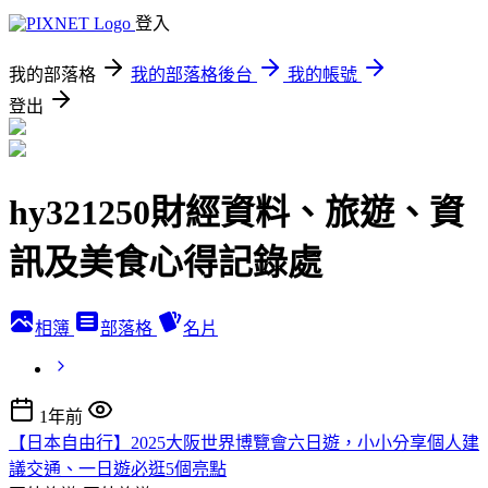
登入
我的部落格
我的部落格後台
我的帳號
登出
hy321250財經資料、旅遊、資
訊及美食心得記錄處
相簿
部落格
名片
1年前
【日本自由行】2025大阪世界博覽會六日遊，小小分享個人建
議交通、一日遊必逛5個亮點