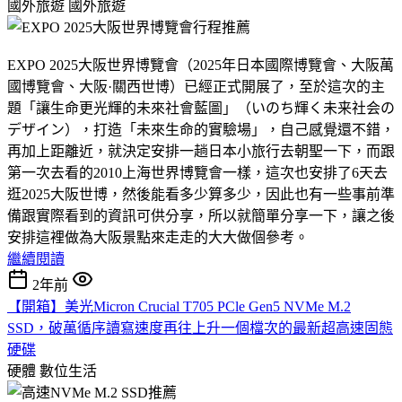
國外旅遊
國外旅遊
EXPO 2025大阪世界博覽會（2025年日本國際博覽會、大阪萬
國博覽會、大阪·關西世博）已經正式開展了，至於這次的主
題「讓生命更光輝的未來社會藍圖」（いのち輝く未来社会の
デザイン），打造「未來生命的實驗場」，自己感覺還不錯，
再加上距離近，就決定安排一趟日本小旅行去朝聖一下，而跟
第一次去看的2010上海世界博覽會一樣，這次也安排了6天去
逛2025大阪世博，然後能看多少算多少，因此也有一些事前準
備跟實際看到的資訊可供分享，所以就簡單分享一下，讓之後
安排這裡做為大阪景點來走走的大大做個參考。
繼續閱讀
2年前
【開箱】美光Micron Crucial T705 PCle Gen5 NVMe M.2
SSD，破萬循序讀寫速度再往上升一個檔次的最新超高速固態
硬碟
硬體
數位生活