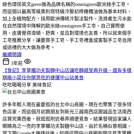
綠色環保英文green做為品牌名稱的omnisgreen歐米綠手工皂。
而這個以最高等級奧利塔特級冷壓初榨橄欖油做為基本材料，
加上全植物配方，採用歐洲傳統冷製法製作，洗滌產生污水能
在自然環境中降解的歐米綠omnisgreen手工皂，自己實際使
用，皮膚覺得滑順、舒爽，並且對環境也友善，所以就來個手
工皂推薦分享，讓要買手工皂、手工皂禮盒或客製手工皂自用
或送禮的大大做為參考。
繼續閱讀
3年前
【食記】李掌櫃功夫製麵中山店讓吃麵感受再升級，還有多樣
精緻小菜任你隨意吃的捷運中山站美食
吃吃喝喝分享
美味食記
許多年輕人現在最愛逛的台北中山商圈，現在也聚集了很多特
色店家，而這個月初跟朋友到新光三越南西店跟誠品生活南西
店買完東西後，就逛逛附近巷弄順便覓食，結果發現這家讓人
眼睛為之一亮的李掌櫃功夫製麵中山店，由於名稱似曾相識，
當下跟Google大神請益後，知道這間中山商圈新開店是李掌櫃