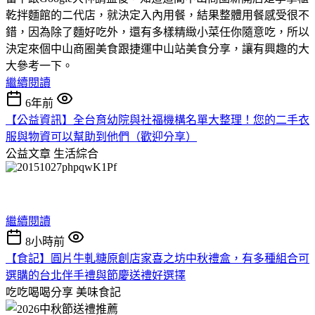
乾拌麵館的二代店，就決定入內用餐，結果整體用餐感受很不
錯，因為除了麵好吃外，還有多樣精緻小菜任你隨意吃，所以
決定來個中山商圈美食跟捷運中山站美食分享，讓有興趣的大
大參考一下。
繼續閱讀
6年前
【公益資訊】全台育幼院與社福機構名單大整理！您的二手衣
服與物資可以幫助到他們（歡迎分享）
公益文章
生活綜合
繼續閱讀
8小時前
【食記】圓片牛軋糖原創店家喜之坊中秋禮盒，有多種組合可
選購的台北伴手禮與節慶送禮好選擇
吃吃喝喝分享
美味食記