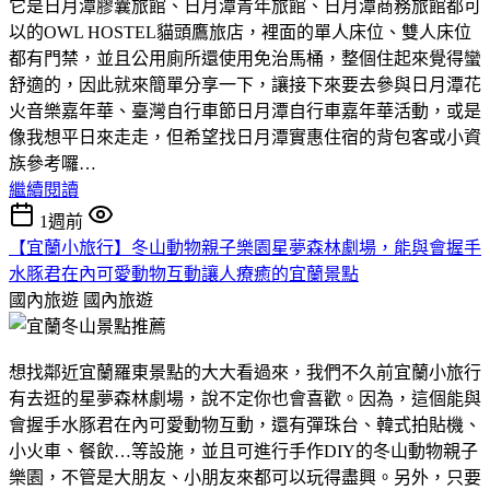
它是日月潭膠囊旅館、日月潭青年旅館、日月潭商務旅館都可
以的OWL HOSTEL貓頭鷹旅店，裡面的單人床位、雙人床位
都有門禁，並且公用廁所還使用免治馬桶，整個住起來覺得蠻
舒適的，因此就來簡單分享一下，讓接下來要去參與日月潭花
火音樂嘉年華、臺灣自行車節日月潭自行車嘉年華活動，或是
像我想平日來走走，但希望找日月潭實惠住宿的背包客或小資
族參考囉…
繼續閱讀
1週前
【宜蘭小旅行】冬山動物親子樂園星夢森林劇場，能與會握手
水豚君在內可愛動物互動讓人療癒的宜蘭景點
國內旅遊
國內旅遊
想找鄰近宜蘭羅東景點的大大看過來，我們不久前宜蘭小旅行
有去逛的星夢森林劇場，說不定你也會喜歡。因為，這個能與
會握手水豚君在內可愛動物互動，還有彈珠台、韓式拍貼機、
小火車、餐飲…等設施，並且可進行手作DIY的冬山動物親子
樂園，不管是大朋友、小朋友來都可以玩得盡興。另外，只要