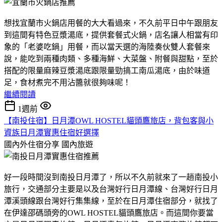
想找宜蘭市火鍋店用餐的大大看過來，不久前平日中午跟朋友
到這間有特色豆漿湯底，提供套餐式火鍋，店名讓人相當有印
象的「老婆吃鍋」用餐，而以當天選的海陸奏伙雙人套餐來
說，能吃到兩種肉類、多種海鮮、大菜盤、附餐與甜點，至於
搭配的限量麻辣豆漿湯底跟限量勁搞工南瓜湯底，由於味道
足，食材煮完不用沾醬就很夠味呢！
繼續閱讀
1週前
【南投住宿】日月潭OWL HOSTEL貓頭鷹旅店，背包客與小
資族日月潭實惠住宿好選擇
國內外住宿分享
國內旅遊
好一段時間沒到南投日月潭了，所以不久前就來了一趟南投小
旅行，交通部分主要是以及台灣好行日月潭線、台灣好行日月
潭溪頭線跟台灣好行集集線，至於在日月潭住宿部分，就找了
在伊達邵碼頭旁的OWL HOSTEL貓頭鷹旅店。而這間你要當