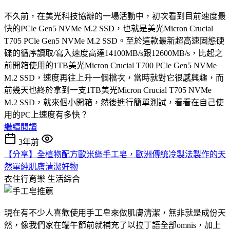
不久前，在美光科技協辦的一場活動中，初次看到目前速度最
快的PCle Gen5 NVMe M.2 SSD，也就是美光Micron Crucial
T705 PCle Gen5 NVMe M.2 SSD。至於這款最新超高速固態硬
碟的循序讀取/寫入速度高達14100MB/s跟12600MB/s，比起之
前開箱使用的1TB美光Micron Crucial T700 PCle Gen5 NVMe
M.2 SSD，速度再往上升一個檔次，當時就對它很感興趣，而
前幾天也終於拿到一支1TB美光Micron Crucial T705 NVMe
M.2 SSD，就來個小開箱，然後進行簡單測試，看看在自己使
用的PC上速度有多快？
繼續閱讀
3年前
【分享】全植物配方歐米綠手工皂，歐洲傳統冷製法製作的天
然單純肌膚清潔好物
衣住行育樂
生活綜合
現在有不少人喜歡使用手工皂來做肌膚清潔，無非就是成份天
然，像我們家在端午節前就補充了以拉丁語全部omnis，加上