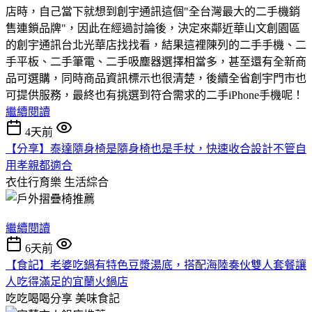
店時，自己當下就想到創宇通訊這個"全台灣最大的二手機銷
售連鎖品牌"，因此在經過討論後，決定來鄰近華山文創園區
的創宇通訊台北光華店找找看，結果這裡陳列的二手手機、二
手平板、二手筆電、二手吸塵器選擇相當多，甚至還有全新商
品可選購，同時商品資訊標示也很清楚，後續全省創宇門市也
可提供服務，最終也有挑選到符合需求的二手iPhone手機呢！
繼續閱讀
4天前
【分享】泰達隨身椅是隨身椅也是手杖，快速收合設計不管自
用孝親都適合
衣住行育樂
生活綜合
繼續閱讀
6天前
【食記】老婆吃鍋有特色豆漿湯底，搭配海陸奏伙雙人套餐讓
人吃得滿足的宜蘭火鍋店
吃吃喝喝分享
美味食記