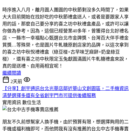
時序進入八月，離月圓人團圓的中秋節剩沒多久時間了，如果
大大目前開始在找好吃的中秋節禮盒送人，或者是要跟家人享
用的話，那麼自己要分享的喜之坊中秋禮盒產品，或許可以讓
你做為參考。因為，這個已經營業40多年，曾獲得台北好禮名
店、一縣市一幸福點心甄選台北市金牌獎、台灣百大伴手禮金
質獎…等殊榮，也是圓片牛軋糖原創店家的品牌，以這次拿到
的喜之坊中秋悅禮禮盒（綠豆椪+古早味芝麻餅+奶皇綠豆
椪），還有喜之坊中秋限定玉兔獻圓滿圓片牛軋糖禮盒來說，
真的是送禮、自用兩相宜呢！
繼續閱讀
2天前
【分享】創宇通訊台北光華店鄰近華山文創園區，二手機資訊
清楚選擇多還有全省創宇門市可提供後續服務
實用資訊
數位生活
朋友不久前想幫家人換手機，由於預算有限，想選擇夠用的二
手機或福利機即可，而他問我有沒有推薦的台北中古手機專賣