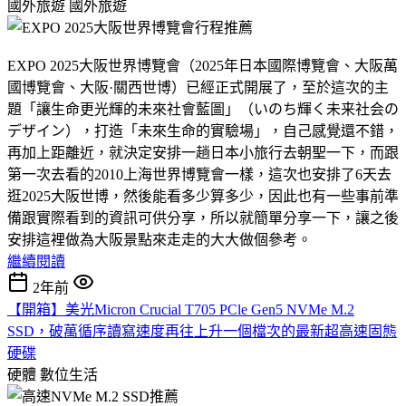
國外旅遊
國外旅遊
EXPO 2025大阪世界博覽會（2025年日本國際博覽會、大阪萬
國博覽會、大阪·關西世博）已經正式開展了，至於這次的主
題「讓生命更光輝的未來社會藍圖」（いのち輝く未来社会の
デザイン），打造「未來生命的實驗場」，自己感覺還不錯，
再加上距離近，就決定安排一趟日本小旅行去朝聖一下，而跟
第一次去看的2010上海世界博覽會一樣，這次也安排了6天去
逛2025大阪世博，然後能看多少算多少，因此也有一些事前準
備跟實際看到的資訊可供分享，所以就簡單分享一下，讓之後
安排這裡做為大阪景點來走走的大大做個參考。
繼續閱讀
2年前
【開箱】美光Micron Crucial T705 PCle Gen5 NVMe M.2
SSD，破萬循序讀寫速度再往上升一個檔次的最新超高速固態
硬碟
硬體
數位生活