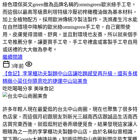
綠色環保英文green做為品牌名稱的omnisgreen歐米綠手工皂。
而這個以最高等級奧利塔特級冷壓初榨橄欖油做為基本材料，
加上全植物配方，採用歐洲傳統冷製法製作，洗滌產生污水能
在自然環境中降解的歐米綠omnisgreen手工皂，自己實際使
用，皮膚覺得滑順、舒爽，並且對環境也友善，所以就來個手
工皂推薦分享，讓要買手工皂、手工皂禮盒或客製手工皂自用
或送禮的大大做為參考。
繼續閱讀
3年前
【食記】李掌櫃功夫製麵中山店讓吃麵感受再升級，還有多樣
精緻小菜任你隨意吃的捷運中山站美食
吃吃喝喝分享
美味食記
許多年輕人現在最愛逛的台北中山商圈，現在也聚集了很多特
色店家，而這個月初跟朋友到新光三越南西店跟誠品生活南西
店買完東西後，就逛逛附近巷弄順便覓食，結果發現這家讓人
眼睛為之一亮的李掌櫃功夫製麵中山店，由於名稱似曾相識，
當下跟Google大神請益後，知道這間中山商圈新開店是李掌櫃