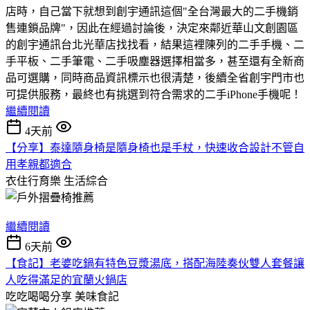
店時，自己當下就想到創宇通訊這個"全台灣最大的二手機銷
售連鎖品牌"，因此在經過討論後，決定來鄰近華山文創園區
的創宇通訊台北光華店找找看，結果這裡陳列的二手手機、二
手平板、二手筆電、二手吸塵器選擇相當多，甚至還有全新商
品可選購，同時商品資訊標示也很清楚，後續全省創宇門市也
可提供服務，最終也有挑選到符合需求的二手iPhone手機呢！
繼續閱讀
4天前
【分享】泰達隨身椅是隨身椅也是手杖，快速收合設計不管自
用孝親都適合
衣住行育樂
生活綜合
繼續閱讀
6天前
【食記】老婆吃鍋有特色豆漿湯底，搭配海陸奏伙雙人套餐讓
人吃得滿足的宜蘭火鍋店
吃吃喝喝分享
美味食記