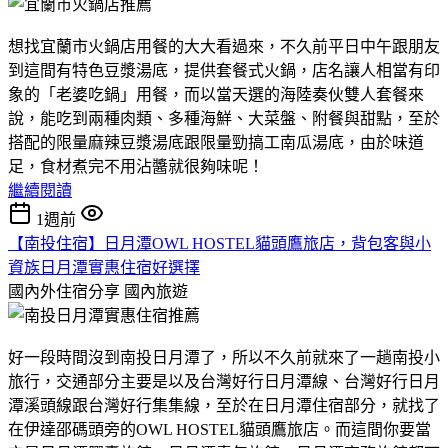
想找宜蘭市火鍋店用餐的大大看過來，不久前平日中午跟朋友
到這間有特色豆漿湯底，提供套餐式火鍋，店名讓人相當有印
象的「老婆吃鍋」用餐，而以當天選的海陸奏伙雙人套餐來
說，能吃到兩種肉類、多種海鮮、大菜盤、附餐與甜點，至於
搭配的限量麻辣豆漿湯底跟限量勁搞工南瓜湯底，由於味道
足，食材煮完不用沾醬就很夠味呢！
繼續閱讀
1週前
【南投住宿】日月潭OWL HOSTEL貓頭鷹旅店，背包客與小
資族日月潭實惠住宿好選擇
國內外住宿分享
國內旅遊
好一段時間沒到南投日月潭了，所以不久前就來了一趟南投小
旅行，交通部分主要是以及台灣好行日月潭線、台灣好行日月
潭溪頭線跟台灣好行集集線，至於在日月潭住宿部分，就找了
在伊達邵碼頭旁的OWL HOSTEL貓頭鷹旅店。而這間你要當