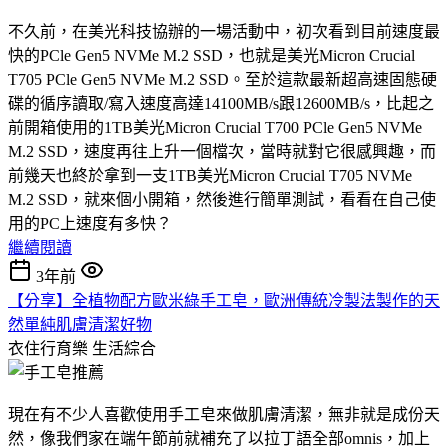
不久前，在美光科技協辦的一場活動中，初次看到目前速度最
快的PCle Gen5 NVMe M.2 SSD，也就是美光Micron Crucial
T705 PCle Gen5 NVMe M.2 SSD。至於這款最新超高速固態硬
碟的循序讀取/寫入速度高達14100MB/s跟12600MB/s，比起之
前開箱使用的1TB美光Micron Crucial T700 PCle Gen5 NVMe
M.2 SSD，速度再往上升一個檔次，當時就對它很感興趣，而
前幾天也終於拿到一支1TB美光Micron Crucial T705 NVMe
M.2 SSD，就來個小開箱，然後進行簡單測試，看看在自己使
用的PC上速度有多快？
繼續閱讀
3年前
【分享】全植物配方歐米綠手工皂，歐洲傳統冷製法製作的天
然單純肌膚清潔好物
衣住行育樂
生活綜合
現在有不少人喜歡使用手工皂來做肌膚清潔，無非就是成份天
然，像我們家在端午節前就補充了以拉丁語全部omnis，加上