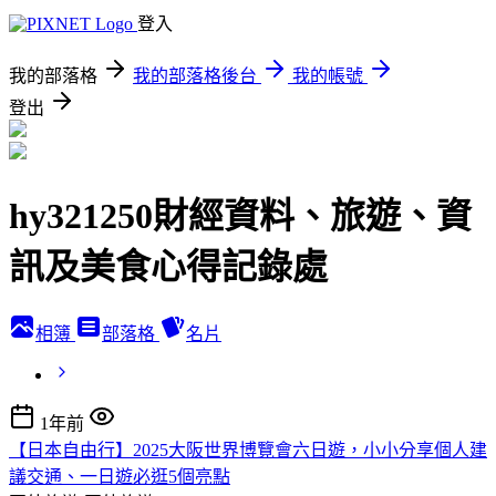
登入
我的部落格
我的部落格後台
我的帳號
登出
hy321250財經資料、旅遊、資
訊及美食心得記錄處
相簿
部落格
名片
1年前
【日本自由行】2025大阪世界博覽會六日遊，小小分享個人建
議交通、一日遊必逛5個亮點