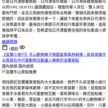
它是日月潭膠囊旅館、日月潭青年旅館、日月潭商務旅館都可
以的OWL HOSTEL貓頭鷹旅店，裡面的單人床位、雙人床位
都有門禁，並且公用廁所還使用免治馬桶，整個住起來覺得蠻
舒適的，因此就來簡單分享一下，讓接下來要去參與日月潭花
火音樂嘉年華、臺灣自行車節日月潭自行車嘉年華活動，或是
像我想平日來走走，但希望找日月潭實惠住宿的背包客或小資
族參考囉…
繼續閱讀
1週前
【宜蘭小旅行】冬山動物親子樂園星夢森林劇場，能與會握手
水豚君在內可愛動物互動讓人療癒的宜蘭景點
國內旅遊
國內旅遊
想找鄰近宜蘭羅東景點的大大看過來，我們不久前宜蘭小旅行
有去逛的星夢森林劇場，說不定你也會喜歡。因為，這個能與
會握手水豚君在內可愛動物互動，還有彈珠台、韓式拍貼機、
小火車、餐飲…等設施，並且可進行手作DIY的冬山動物親子
樂園，不管是大朋友、小朋友來都可以玩得盡興。另外，只要