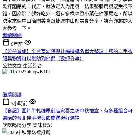
乾拌麵館的二代店，就決定入內用餐，結果整體用餐感受很不
錯，因為除了麵好吃外，還有多樣精緻小菜任你隨意吃，所以
決定來個中山商圈美食跟捷運中山站美食分享，讓有興趣的大
大參考一下。
繼續閱讀
6年前
【公益資訊】全台育幼院與社福機構名單大整理！您的二手衣
服與物資可以幫助到他們（歡迎分享）
公益文章
生活綜合
繼續閱讀
5小時前
【食記】圓片牛軋糖原創店家喜之坊中秋禮盒，有多種組合可
選購的台北伴手禮與節慶送禮好選擇
吃吃喝喝分享
美味食記