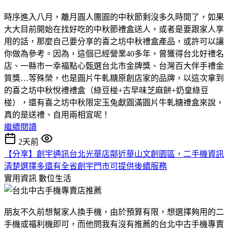
時序進入八月，離月圓人團圓的中秋節剩沒多久時間了，如果
大大目前開始在找好吃的中秋節禮盒送人，或者是要跟家人享
用的話，那麼自己要分享的喜之坊中秋禮盒產品，或許可以讓
你做為參考。因為，這個已經營業40多年，曾獲得台北好禮名
店、一縣市一幸福點心甄選台北市金牌獎、台灣百大伴手禮金
質獎…等殊榮，也是圓片牛軋糖原創店家的品牌，以這次拿到
的喜之坊中秋悅禮禮盒（綠豆椪+古早味芝麻餅+奶皇綠豆
椪），還有喜之坊中秋限定玉兔獻圓滿圓片牛軋糖禮盒來說，
真的是送禮、自用兩相宜呢！
繼續閱讀
2天前
【分享】創宇通訊台北光華店鄰近華山文創園區，二手機資訊
清楚選擇多還有全省創宇門市可提供後續服務
實用資訊
數位生活
朋友不久前想幫家人換手機，由於預算有限，想選擇夠用的二
手機或福利機即可，而他問我有沒有推薦的台北中古手機專賣