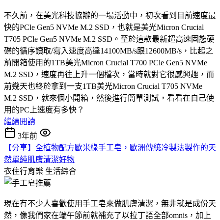
不久前，在美光科技協辦的一場活動中，初次看到目前速度最
快的PCle Gen5 NVMe M.2 SSD，也就是美光Micron Crucial
T705 PCle Gen5 NVMe M.2 SSD。至於這款最新超高速固態硬
碟的循序讀取/寫入速度高達14100MB/s跟12600MB/s，比起之
前開箱使用的1TB美光Micron Crucial T700 PCle Gen5 NVMe
M.2 SSD，速度再往上升一個檔次，當時就對它很感興趣，而
前幾天也終於拿到一支1TB美光Micron Crucial T705 NVMe
M.2 SSD，就來個小開箱，然後進行簡單測試，看看在自己使
用的PC上速度有多快？
繼續閱讀
3年前
【分享】全植物配方歐米綠手工皂，歐洲傳統冷製法製作的天
然單純肌膚清潔好物
衣住行育樂
生活綜合
現在有不少人喜歡使用手工皂來做肌膚清潔，無非就是成份天
然，像我們家在端午節前就補充了以拉丁語全部omnis，加上