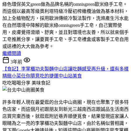
綠色環保英文green做為品牌名稱的omnisgreen歐米綠手工皂。
而這個以最高等級奧利塔特級冷壓初榨橄欖油做為基本材料，
加上全植物配方，採用歐洲傳統冷製法製作，洗滌產生污水能
在自然環境中降解的歐米綠omnisgreen手工皂，自己實際使
用，皮膚覺得滑順、舒爽，並且對環境也友善，所以就來個手
工皂推薦分享，讓要買手工皂、手工皂禮盒或客製手工皂自用
或送禮的大大做為參考。
繼續閱讀
3年前
【食記】李掌櫃功夫製麵中山店讓吃麵感受再升級，還有多樣
精緻小菜任你隨意吃的捷運中山站美食
吃吃喝喝分享
美味食記
許多年輕人現在最愛逛的台北中山商圈，現在也聚集了很多特
色店家，而這個月初跟朋友到新光三越南西店跟誠品生活南西
店買完東西後，就逛逛附近巷弄順便覓食，結果發現這家讓人
眼睛為之一亮的李掌櫃功夫製麵中山店，由於名稱似曾相識，
當下跟Google大神請益後，知道這間中山商圈新開店是李掌櫃