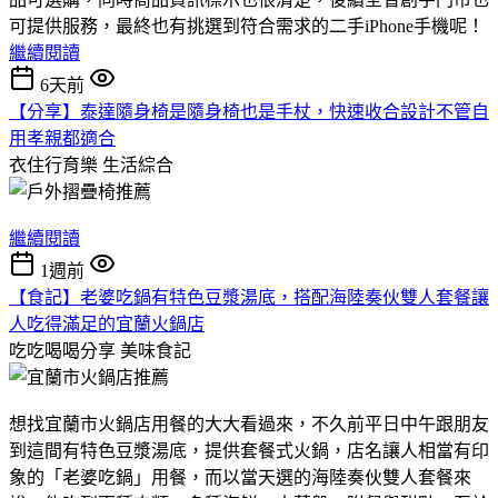
可提供服務，最終也有挑選到符合需求的二手iPhone手機呢！
繼續閱讀
6天前
【分享】泰達隨身椅是隨身椅也是手杖，快速收合設計不管自
用孝親都適合
衣住行育樂
生活綜合
繼續閱讀
1週前
【食記】老婆吃鍋有特色豆漿湯底，搭配海陸奏伙雙人套餐讓
人吃得滿足的宜蘭火鍋店
吃吃喝喝分享
美味食記
想找宜蘭市火鍋店用餐的大大看過來，不久前平日中午跟朋友
到這間有特色豆漿湯底，提供套餐式火鍋，店名讓人相當有印
象的「老婆吃鍋」用餐，而以當天選的海陸奏伙雙人套餐來