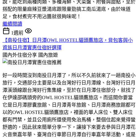
說，能吃到兩種肉類、多種海鮮、大菜盤、附餐與甜點，至於
搭配的限量麻辣豆漿湯底跟限量勁搞工南瓜湯底，由於味道
足，食材煮完不用沾醬就很夠味呢！
繼續閱讀
1週前
【南投住宿】日月潭OWL HOSTEL貓頭鷹旅店，背包客與小
資族日月潭實惠住宿好選擇
國內外住宿分享
國內旅遊
好一段時間沒到南投日月潭了，所以不久前就來了一趟南投小
旅行，交通部分主要是以及台灣好行日月潭線、台灣好行日月
潭溪頭線跟台灣好行集集線，至於在日月潭住宿部分，就找了
在伊達邵碼頭旁的OWL HOSTEL貓頭鷹旅店。而這間你要當
它是日月潭膠囊旅館、日月潭青年旅館、日月潭商務旅館都可
以的OWL HOSTEL貓頭鷹旅店，裡面的單人床位、雙人床位
都有門禁，並且公用廁所還使用免治馬桶，整個住起來覺得蠻
舒適的，因此就來簡單分享一下，讓接下來要去參與日月潭花
火音樂嘉年華、臺灣自行車節日月潭自行車嘉年華活動，或是