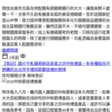
想找台南市北區在地配鏡有經驗眼鏡行的大大，讓我來野人獻
曝一下，分享不久前有機會去逛的美安視眼鏡。至於這間鄰近
崑山中學，致力提供專業配鏡服務與多元化眼鏡商品選擇的台
南北區眼鏡行推薦店家，雖然店面不大，不過可選擇鏡框、太
陽眼鏡還是蠻多的，加上有通過國考的老闆，已經在這行從業
相當久的時間，除了能進行相關服務外，也能憑藉自身豐富經
驗滿足客人配鏡需求呢！
繼續閱讀
2天前
【食記】圓片牛軋糖原創店家喜之坊中秋禮盒，有多種組合可
選購的台北伴手禮與節慶送禮好選擇
吃吃喝喝分享
美味食記
時序進入八月，離月圓人團圓的中秋節剩沒多久時間了，如果
大大目前開始在找好吃的中秋節禮盒送人，或者是要跟家人享
用的話，那麼自己要分享的喜之坊中秋禮盒產品，或許可以讓
你做為參考。因為，這個已經營業40多年，曾獲得台北好禮名