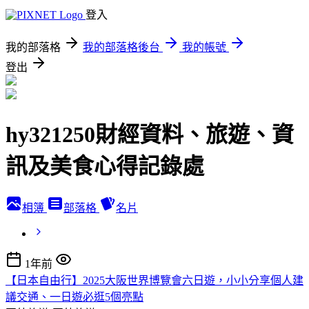
登入
我的部落格
我的部落格後台
我的帳號
登出
hy321250財經資料、旅遊、資
訊及美食心得記錄處
相簿
部落格
名片
1年前
【日本自由行】2025大阪世界博覽會六日遊，小小分享個人建
議交通、一日遊必逛5個亮點