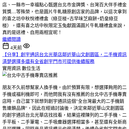
店、一縣市一幸福點心甄選台北市金牌獎、台灣百大伴手禮金
質獎…等殊榮，也是圓片牛軋糖原創店家的品牌，以這次拿到
的喜之坊中秋悅禮禮盒（綠豆椪+古早味芝麻餅+奶皇綠豆
椪），還有喜之坊中秋限定玉兔獻圓滿圓片牛軋糖禮盒來說，
真的是送禮、自用兩相宜呢！
繼續閱讀
4天前
【分享】創宇通訊台北光華店鄰近華山文創園區，二手機資訊
清楚選擇多還有全省創宇門市可提供後續服務
實用資訊
數位生活
朋友不久前想幫家人換手機，由於預算有限，想選擇夠用的二
手機或福利機即可，而他問我有沒有推薦的台北中古手機專賣
店時，自己當下就想到創宇通訊這個"全台灣最大的二手機銷
售連鎖品牌"，因此在經過討論後，決定來鄰近華山文創園區
的創宇通訊台北光華店找找看，結果這裡陳列的二手手機、二
手平板、二手筆電、二手吸塵器選擇相當多，甚至還有全新商
品可選購，同時商品資訊標示也很清楚，後續全省創宇門市也