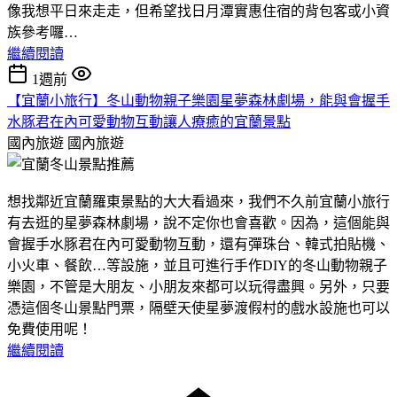
像我想平日來走走，但希望找日月潭實惠住宿的背包客或小資
族參考囉…
繼續閱讀
1週前
【宜蘭小旅行】冬山動物親子樂園星夢森林劇場，能與會握手
水豚君在內可愛動物互動讓人療癒的宜蘭景點
國內旅遊
國內旅遊
想找鄰近宜蘭羅東景點的大大看過來，我們不久前宜蘭小旅行
有去逛的星夢森林劇場，說不定你也會喜歡。因為，這個能與
會握手水豚君在內可愛動物互動，還有彈珠台、韓式拍貼機、
小火車、餐飲…等設施，並且可進行手作DIY的冬山動物親子
樂園，不管是大朋友、小朋友來都可以玩得盡興。另外，只要
憑這個冬山景點門票，隔壁天使星夢渡假村的戲水設施也可以
免費使用呢！
繼續閱讀