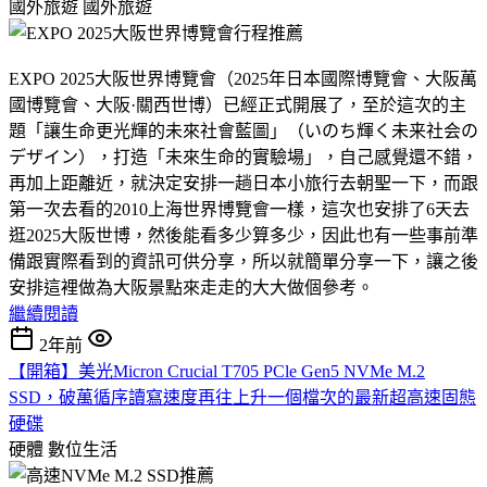
國外旅遊
國外旅遊
EXPO 2025大阪世界博覽會（2025年日本國際博覽會、大阪萬
國博覽會、大阪·關西世博）已經正式開展了，至於這次的主
題「讓生命更光輝的未來社會藍圖」（いのち輝く未来社会の
デザイン），打造「未來生命的實驗場」，自己感覺還不錯，
再加上距離近，就決定安排一趟日本小旅行去朝聖一下，而跟
第一次去看的2010上海世界博覽會一樣，這次也安排了6天去
逛2025大阪世博，然後能看多少算多少，因此也有一些事前準
備跟實際看到的資訊可供分享，所以就簡單分享一下，讓之後
安排這裡做為大阪景點來走走的大大做個參考。
繼續閱讀
2年前
【開箱】美光Micron Crucial T705 PCle Gen5 NVMe M.2
SSD，破萬循序讀寫速度再往上升一個檔次的最新超高速固態
硬碟
硬體
數位生活