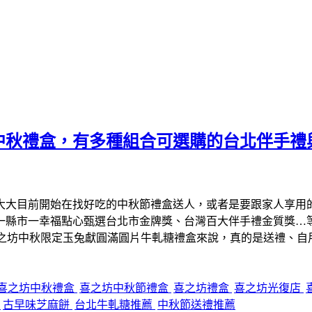
中秋禮盒，有多種組合可選購的台北伴手禮
大大目前開始在找好吃的中秋節禮盒送人，或者是要跟家人享用
、一縣市一幸福點心甄選台北市金牌獎、台灣百大伴手禮金質獎…
喜之坊中秋限定玉兔獻圓滿圓片牛軋糖禮盒來說，真的是送禮、自
喜之坊中秋禮盒
喜之坊中秋節禮盒
喜之坊禮盒
喜之坊光復店
糖
古早味芝麻餅
台北牛軋糖推薦
中秋節送禮推薦