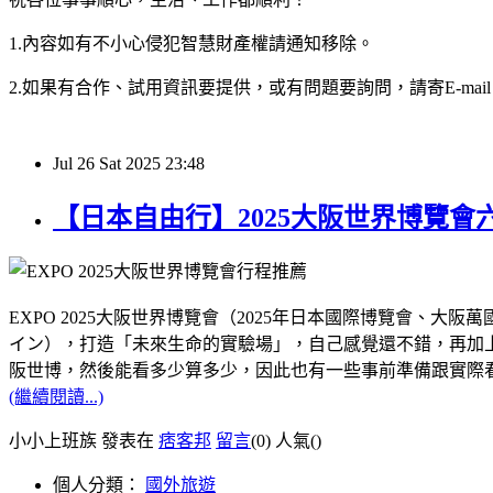
1.內容如有不小心侵犯智慧財產權請通知移除。
2.如果有合作、試用資訊要提供，或有問題要詢問，請寄E-mail：hy32
Jul
26
Sat
2025
23:48
【日本自由行】2025大阪世界博覽
EXPO 2025大阪世界博覽會（2025年日本國際博覽會
イン），打造「未來生命的實驗場」，自己感覺還不錯，再加上距
阪世博，然後能看多少算多少，因此也有一些事前準備跟實際
(繼續閱讀...)
小小上班族 發表在
痞客邦
留言
(0)
人氣(
)
個人分類：
國外旅遊