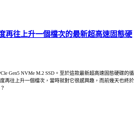
破萬循序讀寫速度再往上升一個檔次的最新超高速固態硬
PCle Gen5 NVMe M.2 SSD。至於這款最新超高速固態硬碟的循
e M.2 SSD，速度再往上升一個檔次，當時就對它很感興趣，而前幾天也終於
快？