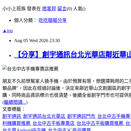
小小上班族 發表在
痞客邦
留言
(0)
人氣(
)
個人分類：
吃吃喝喝分享
▲top
Aug
05
Wed
2026
23:30
【分享】創宇通訊台北光華店鄰近華
朋友不久前想幫家人換手機，由於預算有限，想選擇夠用的二
鎖品牌"，因此在經過討論後，決定來鄰近華山文創園區的創
購，同時商品資訊標示也很清楚，後續全省創宇門市也可提供服務
(繼續閱讀...)
文章標籤：
創宇通訊
創宇通訊台北光華店
創宇通訊門市
台北中古手機
利機購買推薦
台北中古平板專賣店
台北中古平板購買推薦
台
台北買Android中古機
台北中古3C商品購買