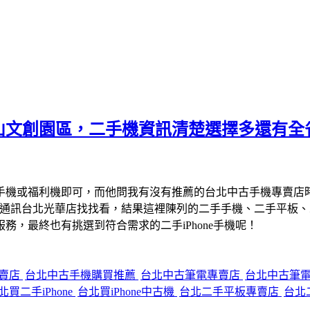
山文創園區，二手機資訊清楚選擇多還有全
手機或福利機即可，而他問我有沒有推薦的台北中古手機專賣店
宇通訊台北光華店找找看，結果這裡陳列的二手手機、二手平板
，最終也有挑選到符合需求的二手iPhone手機呢！
專賣店
台北中古手機購買推薦
台北中古筆電專賣店
台北中古筆
北買二手iPhone
台北買iPhone中古機
台北二手平板專賣店
台北