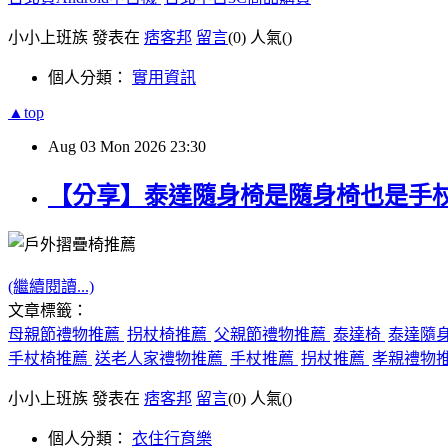
小小上班族 發表在
痞客邦
留言
(0)
人氣(
)
個人分類：
實用資訊
▲top
Aug
03
Mon
2026
23:30
【分享】泰達隨身椅是隨身椅也是手
(繼續閱讀...)
文章標籤：
母親節禮物推薦
拐杖椅推薦
父親節禮物推薦
泰達椅
泰達隨
手杖椅推薦
送老人家禮物推薦
手杖推薦
拐杖推薦
孝親禮物
小小上班族 發表在
痞客邦
留言
(0)
人氣(
)
個人分類：
衣住行育樂