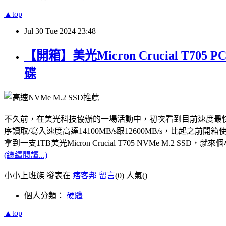
▲top
Jul
30
Tue
2024
23:48
【開箱】美光Micron Crucial T7
碟
不久前，在美光科技協辦的一場活動中，初次看到目前速度最快的PCle Gen5
序讀取/寫入速度高達14100MB/s跟12600MB/s，比起之前開箱使用
拿到一支1TB美光Micron Crucial T705 NVMe M.
(繼續閱讀...)
小小上班族 發表在
痞客邦
留言
(0)
人氣(
)
個人分類：
硬體
▲top