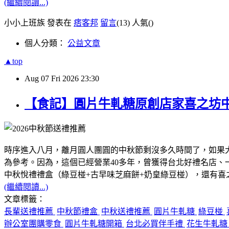
(繼續閱讀...)
小小上班族 發表在
痞客邦
留言
(13)
人氣(
)
個人分類：
公益文章
▲top
Aug
07
Fri
2026
23:30
【食記】圓片牛軋糖原創店家喜之坊
時序進入八月，離月圓人團圓的中秋節剩沒多久時間了，如果
為參考。因為，這個已經營業40多年，曾獲得台北好禮名店
中秋悅禮禮盒（綠豆椪+古早味芝麻餅+奶皇綠豆椪），還有
(繼續閱讀...)
文章標籤：
長輩送禮推薦
中秋節禮盒
中秋送禮推薦
圓片牛軋糖
綠豆椪
辦公室團購零食
圓片牛軋糖開箱
台北必買伴手禮
花生牛軋