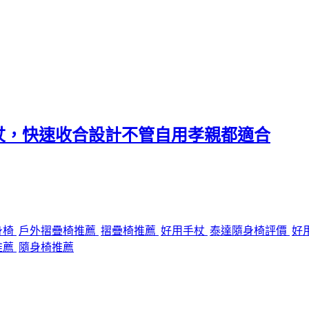
杖，快速收合設計不管自用孝親都適合
身椅
戶外摺疊椅推薦
摺疊椅推薦
好用手杖
泰達隨身椅評價
好
推薦
隨身椅推薦