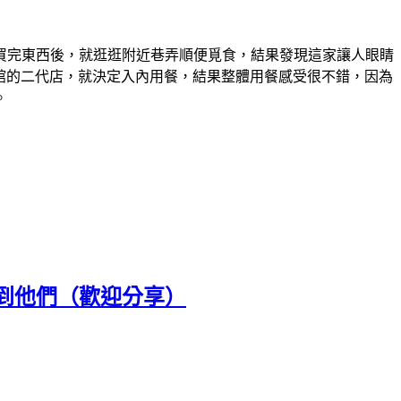
買完東西後，就逛逛附近巷弄順便覓食，結果發現這家讓人眼睛
麵館的二代店，就決定入內用餐，結果整體用餐感受很不錯，因為
。
到他們（歡迎分享）