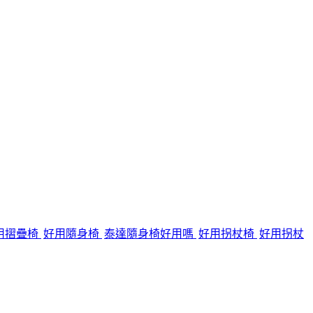
用摺疊椅
好用隨身椅
泰達隨身椅好用嗎
好用拐杖椅
好用拐杖