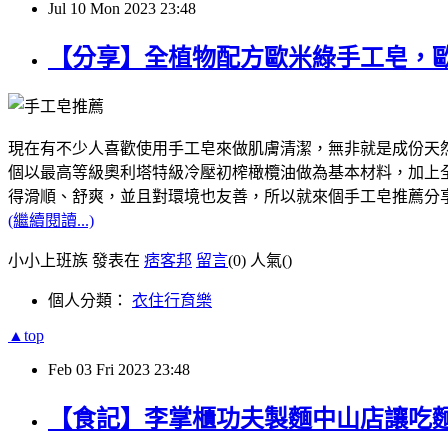
Jul
10
Mon
2023
23:48
【分享】全植物配方歐米綠手工皂，
現在有不少人喜歡使用手工皂來做肌膚清潔，無非就是成份天然，像我
個以最高等級奧利塔特級冷壓初榨橄欖油做為基本材料，加上全植
得滑順、舒爽，並且對環境也友善，所以就來個手工皂推薦分
(繼續閱讀...)
小小上班族 發表在
痞客邦
留言
(0)
人氣(
)
個人分類：
衣住行育樂
▲top
Feb
03
Fri
2023
23:48
【食記】李掌櫃功夫製麵中山店讓吃