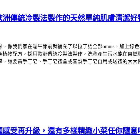
歐洲傳統冷製法製作的天然單純肌膚清潔好
們家在端午節前就補充了以拉丁語全部omnis，加上綠色環保英文
物配方，採用歐洲傳統冷製法製作，洗滌產生污水能在自然環境中降
享，讓要買手工皂、手工皂禮盒或客製手工皂自用或送禮的大大
麵感受再升級，還有多樣精緻小菜任你隨意