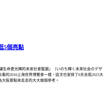
逛5個亮點
題「讓生命更光輝的未來社會藍圖」（いのち輝く未来社会のデザ
2010上海世界博覽會一樣，這次也安排了6天去逛2025大
為大阪景點來走走的大大做個參考。