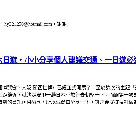
1250@hotmail.com，謝謝！
會六日遊，小小分享個人建議交通、一日遊必
、大阪萬國博覽會、大阪·關西世博）已經正式開展了，至於這次的主
離近，就決定安排一趟日本小旅行去朝聖一下，而跟第一次去看的
看到的資訊可供分享，所以就簡單分享一下，讓之後安排這裡做