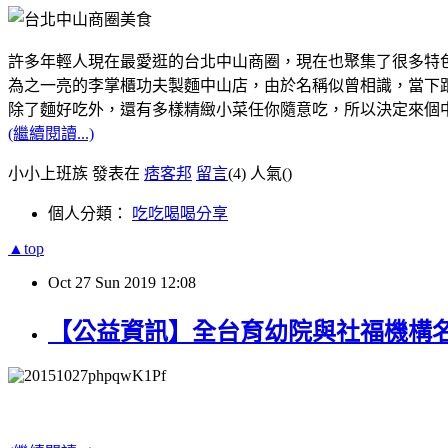
許多年輕人現在最愛逛的台北中山商圈，現在也聚集了很多特
為之一亮的李掌櫃功夫製麵中山店，由於名稱似曾相識，當下跟
除了麵好吃外，還有多樣精緻小菜任你隨意吃，所以決定來個
(繼續閱讀...)
小小上班族 發表在
痞客邦
留言
(4)
人氣(
)
個人分類：
吃吃喝喝分享
▲top
Oct
27
Sun
2019
12:08
【公益資訊】全台育幼院與社福機構