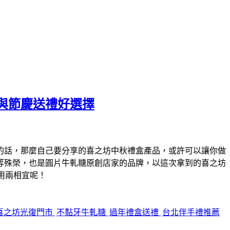
與節慶送禮好選擇
的話，那麼自己要分享的喜之坊中秋禮盒產品，或許可以讓你做
等殊榮，也是圓片牛軋糖原創店家的品牌，以這次拿到的喜之坊
用兩相宜呢！
喜之坊光復門市
不黏牙牛軋糖
過年禮盒送禮
台北伴手禮推薦