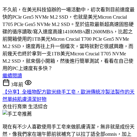
不久前，在美光科技協辦的一場活動中，初次看到目前速度最
快的PCle Gen5 NVMe M.2 SSD，也就是美光Micron Crucial
T705 PCle Gen5 NVMe M.2 SSD。至於這款最新超高速固態硬
碟的循序讀取/寫入速度高達14100MB/s跟12600MB/s，比起之
前開箱使用的1TB美光Micron Crucial T700 PCle Gen5 NVMe
M.2 SSD，速度再往上升一個檔次，當時就對它很感興趣，而
前幾天也終於拿到一支1TB美光Micron Crucial T705 NVMe
M.2 SSD，就來個小開箱，然後進行簡單測試，看看在自己使
用的PC上速度有多快？
繼續閱讀
3年前
【分享】全植物配方歐米綠手工皂，歐洲傳統冷製法製作的天
然單純肌膚清潔好物
衣住行育樂
生活綜合
現在有不少人喜歡使用手工皂來做肌膚清潔，無非就是成份天
然，像我們家在端午節前就補充了以拉丁語全部omnis，加上