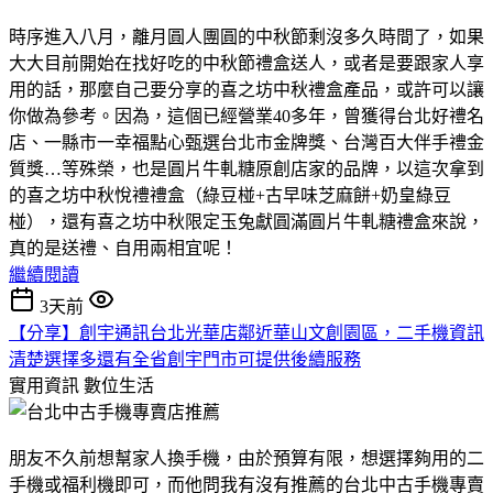
時序進入八月，離月圓人團圓的中秋節剩沒多久時間了，如果
大大目前開始在找好吃的中秋節禮盒送人，或者是要跟家人享
用的話，那麼自己要分享的喜之坊中秋禮盒產品，或許可以讓
你做為參考。因為，這個已經營業40多年，曾獲得台北好禮名
店、一縣市一幸福點心甄選台北市金牌獎、台灣百大伴手禮金
質獎…等殊榮，也是圓片牛軋糖原創店家的品牌，以這次拿到
的喜之坊中秋悅禮禮盒（綠豆椪+古早味芝麻餅+奶皇綠豆
椪），還有喜之坊中秋限定玉兔獻圓滿圓片牛軋糖禮盒來說，
真的是送禮、自用兩相宜呢！
繼續閱讀
3天前
【分享】創宇通訊台北光華店鄰近華山文創園區，二手機資訊
清楚選擇多還有全省創宇門市可提供後續服務
實用資訊
數位生活
朋友不久前想幫家人換手機，由於預算有限，想選擇夠用的二
手機或福利機即可，而他問我有沒有推薦的台北中古手機專賣