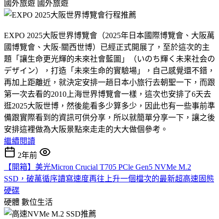
國外旅遊
國外旅遊
EXPO 2025大阪世界博覽會（2025年日本國際博覽會、大阪萬
國博覽會、大阪·關西世博）已經正式開展了，至於這次的主
題「讓生命更光輝的未來社會藍圖」（いのち輝く未来社会の
デザイン），打造「未來生命的實驗場」，自己感覺還不錯，
再加上距離近，就決定安排一趟日本小旅行去朝聖一下，而跟
第一次去看的2010上海世界博覽會一樣，這次也安排了6天去
逛2025大阪世博，然後能看多少算多少，因此也有一些事前準
備跟實際看到的資訊可供分享，所以就簡單分享一下，讓之後
安排這裡做為大阪景點來走走的大大做個參考。
繼續閱讀
2年前
【開箱】美光Micron Crucial T705 PCle Gen5 NVMe M.2
SSD，破萬循序讀寫速度再往上升一個檔次的最新超高速固態
硬碟
硬體
數位生活