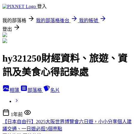
登入
我的部落格
我的部落格後台
我的帳號
登出
hy321250財經資料、旅遊、資
訊及美食心得記錄處
相簿
部落格
名片
1年前
【日本自由行】2025大阪世界博覽會六日遊，小小分享個人建
議交通、一日遊必逛5個亮點