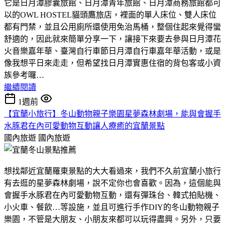
它是日月潭膠囊旅館、日月潭青年旅館、日月潭商務旅館都可
以的OWL HOSTEL貓頭鷹旅店，裡面的單人床位、雙人床位
都有門禁，並且公用廁所還使用免治馬桶，整個住起來覺得蠻
舒適的，因此就來簡單分享一下，讓接下來要去參與日月潭花
火音樂嘉年華、臺灣自行車節日月潭自行車嘉年華活動，或是
像我想平日來走走，但希望找日月潭實惠住宿的背包客或小資
族參考囉…
繼續閱讀
1週前
【宜蘭小旅行】冬山動物親子樂園星夢森林劇場，能與會握手
水豚君在內可愛動物互動讓人療癒的宜蘭景點
國內旅遊
國內旅遊
想找鄰近宜蘭羅東景點的大大看過來，我們不久前宜蘭小旅行
有去逛的星夢森林劇場，說不定你也會喜歡。因為，這個能與
會握手水豚君在內可愛動物互動，還有彈珠台、韓式拍貼機、
小火車、餐飲…等設施，並且可進行手作DIY的冬山動物親子
樂園，不管是大朋友、小朋友來都可以玩得盡興。另外，只要