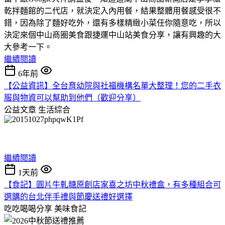
乾拌麵館的二代店，就決定入內用餐，結果整體用餐感受很不
錯，因為除了麵好吃外，還有多樣精緻小菜任你隨意吃，所以
決定來個中山商圈美食跟捷運中山站美食分享，讓有興趣的大
大參考一下。
繼續閱讀
6年前
【公益資訊】全台育幼院與社福機構名單大整理！您的二手衣
服與物資可以幫助到他們（歡迎分享）
公益文章
生活綜合
繼續閱讀
1天前
【食記】圓片牛軋糖原創店家喜之坊中秋禮盒，有多種組合可
選購的台北伴手禮與節慶送禮好選擇
吃吃喝喝分享
美味食記