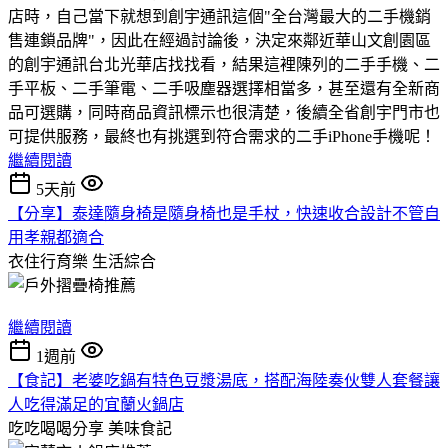
店時，自己當下就想到創宇通訊這個"全台灣最大的二手機銷
售連鎖品牌"，因此在經過討論後，決定來鄰近華山文創園區
的創宇通訊台北光華店找找看，結果這裡陳列的二手手機、二
手平板、二手筆電、二手吸塵器選擇相當多，甚至還有全新商
品可選購，同時商品資訊標示也很清楚，後續全省創宇門市也
可提供服務，最終也有挑選到符合需求的二手iPhone手機呢！
繼續閱讀
5天前
【分享】泰達隨身椅是隨身椅也是手杖，快速收合設計不管自
用孝親都適合
衣住行育樂
生活綜合
繼續閱讀
1週前
【食記】老婆吃鍋有特色豆漿湯底，搭配海陸奏伙雙人套餐讓
人吃得滿足的宜蘭火鍋店
吃吃喝喝分享
美味食記