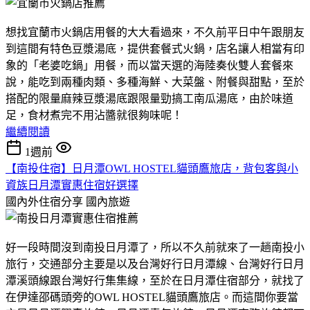
想找宜蘭市火鍋店用餐的大大看過來，不久前平日中午跟朋友
到這間有特色豆漿湯底，提供套餐式火鍋，店名讓人相當有印
象的「老婆吃鍋」用餐，而以當天選的海陸奏伙雙人套餐來
說，能吃到兩種肉類、多種海鮮、大菜盤、附餐與甜點，至於
搭配的限量麻辣豆漿湯底跟限量勁搞工南瓜湯底，由於味道
足，食材煮完不用沾醬就很夠味呢！
繼續閱讀
1週前
【南投住宿】日月潭OWL HOSTEL貓頭鷹旅店，背包客與小
資族日月潭實惠住宿好選擇
國內外住宿分享
國內旅遊
好一段時間沒到南投日月潭了，所以不久前就來了一趟南投小
旅行，交通部分主要是以及台灣好行日月潭線、台灣好行日月
潭溪頭線跟台灣好行集集線，至於在日月潭住宿部分，就找了
在伊達邵碼頭旁的OWL HOSTEL貓頭鷹旅店。而這間你要當