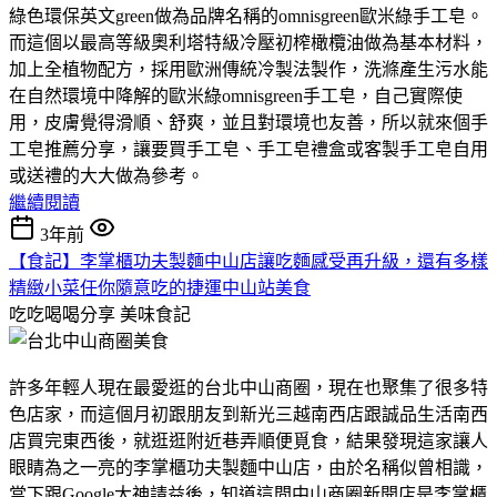
綠色環保英文green做為品牌名稱的omnisgreen歐米綠手工皂。
而這個以最高等級奧利塔特級冷壓初榨橄欖油做為基本材料，
加上全植物配方，採用歐洲傳統冷製法製作，洗滌產生污水能
在自然環境中降解的歐米綠omnisgreen手工皂，自己實際使
用，皮膚覺得滑順、舒爽，並且對環境也友善，所以就來個手
工皂推薦分享，讓要買手工皂、手工皂禮盒或客製手工皂自用
或送禮的大大做為參考。
繼續閱讀
3年前
【食記】李掌櫃功夫製麵中山店讓吃麵感受再升級，還有多樣
精緻小菜任你隨意吃的捷運中山站美食
吃吃喝喝分享
美味食記
許多年輕人現在最愛逛的台北中山商圈，現在也聚集了很多特
色店家，而這個月初跟朋友到新光三越南西店跟誠品生活南西
店買完東西後，就逛逛附近巷弄順便覓食，結果發現這家讓人
眼睛為之一亮的李掌櫃功夫製麵中山店，由於名稱似曾相識，
當下跟Google大神請益後，知道這間中山商圈新開店是李掌櫃