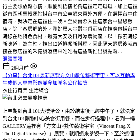
行主要想放鬆心情，順便到梧棲老街這裡走走逛逛，加上這裡
從市區朝馬轉運站搭台中市公車過來意外方便，在選擇台中住
宿時，就決定在這裡住一晚。至於實際入住這家台中星級飯
店，除了客房舒適外，剛好震大金鬱金香酒店在推廣包括台中
海線在地特色食材，還有大安及日月潭農物產，以「探索海線
新味道」為主軸，推出12道排餐新料理，因此隔天退房後就直
接在飯店裡的禾憶餐酒館來吃吃看這些新推出餐點囉…
繼續閱讀
2個月前
【分享】台北101最新展覽方文山數位藝術宇宙，可以互動與
生成個人專屬影像並參加聯名公仔抽獎
衣住行育樂
生活綜合
上星期到台北101大樓洽公，由於結束後已經中午了，就決定
到台北101購物中心美食街用餐，而在步行過程中，看到一樓
GALLERY這裡有「方文山×數位藝術宇宙（Vincent Fang X
The Digital Universe）」展覽，就順道來參觀一下。至於這個