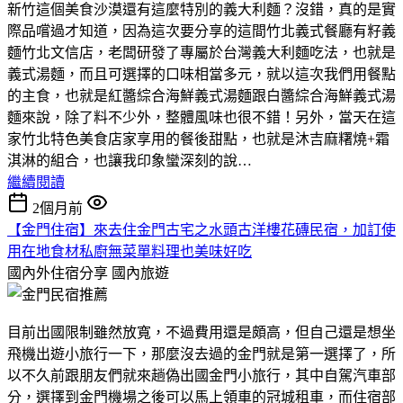
新竹這個美食沙漠還有這麼特別的義大利麵？沒錯，真的是實
際品嚐過才知道，因為這次要分享的這間竹北義式餐廳有籽義
麵竹北文信店，老闆研發了專屬於台灣義大利麵吃法，也就是
義式湯麵，而且可選擇的口味相當多元，就以這次我們用餐點
的主食，也就是紅醬綜合海鮮義式湯麵跟白醬綜合海鮮義式湯
麵來說，除了料不少外，整體風味也很不錯！另外，當天在這
家竹北特色美食店家享用的餐後甜點，也就是沐吉麻糬燒+霜
淇淋的組合，也讓我印象蠻深刻的說…
繼續閱讀
2個月前
【金門住宿】來去住金門古宅之水頭古洋樓花磚民宿，加訂使
用在地食材私廚無菜單料理也美味好吃
國內外住宿分享
國內旅遊
目前出國限制雖然放寬，不過費用還是頗高，但自己還是想坐
飛機出遊小旅行一下，那麼沒去過的金門就是第一選擇了，所
以不久前跟朋友們就來趟偽出國金門小旅行，其中自駕汽車部
分，選擇到金門機場之後可以馬上領車的冠城租車，而住宿部