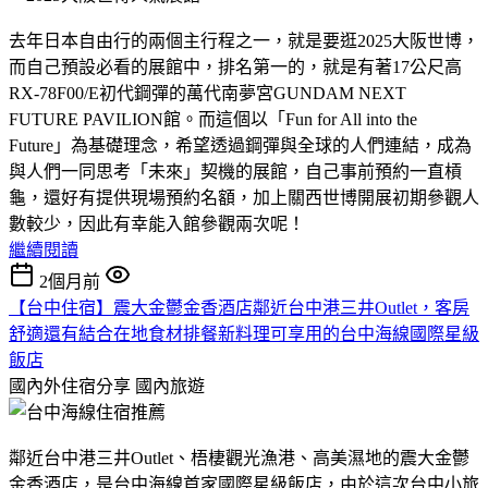
去年日本自由行的兩個主行程之一，就是要逛2025大阪世博，
而自己預設必看的展館中，排名第一的，就是有著17公尺高
RX-78F00/E初代鋼彈的萬代南夢宮GUNDAM NEXT
FUTURE PAVILION館。而這個以「Fun for All into the
Future」為基礎理念，希望透過鋼彈與全球的人們連結，成為
與人們一同思考「未來」契機的展館，自己事前預約一直槓
龜，還好有提供現場預約名額，加上關西世博開展初期參觀人
數較少，因此有幸能入館參觀兩次呢！
繼續閱讀
2個月前
【台中住宿】震大金鬱金香酒店鄰近台中港三井Outlet，客房
舒適還有結合在地食材排餐新料理可享用的台中海線國際星級
飯店
國內外住宿分享
國內旅遊
鄰近台中港三井Outlet、梧棲觀光漁港、高美濕地的震大金鬱
金香酒店，是台中海線首家國際星級飯店，由於這次台中小旅