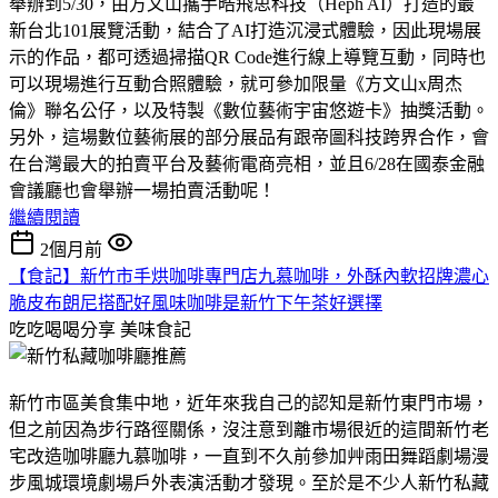
舉辦到5/30，由方文山攜手晧飛思科技（Heph AI）打造的最
新台北101展覽活動，結合了AI打造沉浸式體驗，因此現場展
示的作品，都可透過掃描QR Code進行線上導覽互動，同時也
可以現場進行互動合照體驗，就可參加限量《方文山x周杰
倫》聯名公仔，以及特製《數位藝術宇宙悠遊卡》抽獎活動。
另外，這場數位藝術展的部分展品有跟帝圖科技跨界合作，會
在台灣最大的拍賣平台及藝術電商亮相，並且6/28在國泰金融
會議廳也會舉辦一場拍賣活動呢！
繼續閱讀
2個月前
【食記】新竹市手烘咖啡專門店九慕咖啡，外酥內軟招牌濃心
脆皮布朗尼搭配好風味咖啡是新竹下午茶好選擇
吃吃喝喝分享
美味食記
新竹市區美食集中地，近年來我自己的認知是新竹東門市場，
但之前因為步行路徑關係，沒注意到離市場很近的這間新竹老
宅改造咖啡廳九慕咖啡，一直到不久前參加艸雨田舞蹈劇場漫
步風城環境劇場戶外表演活動才發現。至於是不少人新竹私藏