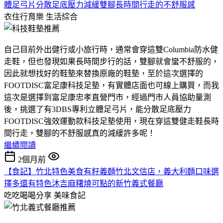
體足弓片分散足底壓力減緩雙腳長時間行走的不舒服感
衣住行育樂
生活綜合
自己目前外出健行或小旅行時，通常會穿這雙Columbia防水健
走鞋，但也發現如果長時間步行的話，雙腳就會蠻不舒服的，
因此就想找好的鞋墊來替換原廠的鞋墊，至於這次選擇的
FOOTDISC富足康科技足墊，有實體店面也可線上購買，而我
這次是選擇到富足康忠孝直營門市，經過門市人員協助量測
後，挑選了有3DBS專利立體足弓片，能分散足底壓力
FOOTDISC強效運動款科技足墊使用，現在穿這雙健走鞋長時
間行走，雙腳的不舒服感真的減緩許多呢！
繼續閱讀
2個月前
【食記】竹北特色美食有籽義麵竹北文信店，義大利麵口味選
擇多還有特色沐吉麻糬燒可點的新竹義式餐廳
吃吃喝喝分享
美味食記