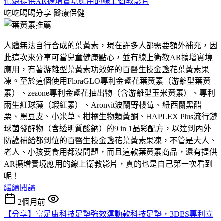
化還提供AR擴增實境應用的線上衛教影片
吃吃喝喝分享
醫療保健
人體無法自行合成的葉黃素，現在許多人都需要額外補充，因
此這次來分享可當兒童健康點心，並有線上衛教AR擴增實境
應用，有著游離型葉黃素功效好的百醫生技金盞花葉黃素果
凍。至於這個使用FloraGLO專利金盞花葉黃素（游離型葉黃
素）、zeaone專利金盞花抽出物（含游離型玉米黃素）、專利
雨生紅球藻（蝦紅素）、Aronvit波蘭野櫻莓、紐西蘭黑醋
栗、黑豆皮、小米草、柑橘生物類黃酮、HAPLEX Plus流行鏈
球菌發酵物（含透明質酸鈉）的9 in 1晶彩配方，以達到內外
防護補給都到位的百醫生技金盞花葉黃素果凍，不管是大人、
老人、小孩要食用都沒問題，而且這款葉黃素商品，還有提供
AR擴增實境應用的線上衛教影片，真的也是自己第一次看到
呢！
繼續閱讀
2個月前
【分享】富足康科技足墊強效運動款科技足墊，3DBS專利立