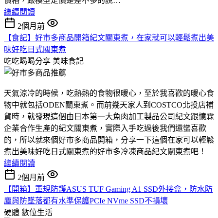
價格，跟模型定價是差不多的說…
繼續閱讀
2個月前
【食記】好市多商品開箱紀文關東煮，在家就可以輕鬆煮出美
味好吃日式關東煮
吃吃喝喝分享
美味食記
天氣涼冷的時候，吃熱熱的食物很暖心，至於我喜歡的暖心食
物中就包括ODEN關東煮。而前幾天家人到COSTCO北投店補
貨時，就發現這個由日本第一大魚肉加工製品公司紀文跟憶霖
企業合作生產的紀文關東煮，實際入手吃過後我們還蠻喜歡
的，所以就來個好市多商品開箱，分享一下這個在家可以輕鬆
煮出美味好吃日式關東煮的好市多冷凍商品紀文關東煮吧！
繼續閱讀
2個月前
【開箱】軍規防護ASUS TUF Gaming A1 SSD外接盒，防水防
塵與防墜落都有水準保護PCIe NVme SSD不損壞
硬體
數位生活