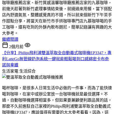
咖啡廳推薦店家、新竹質感溫馨咖啡廳推薦店家的九慕咖啡，
前幾天趁著到新竹處理事情結束後，就繞過來用餐，當下搭配
店內舒適氣氛，整體感覺真的不錯，所以就來個新竹下午茶手
作甜點分享，將當天在新竹市手烘咖啡專門店九慕咖啡喝的手
工咖啡，還有吃到的外酥內軟布朗尼，簡單記錄讓有興趣的大
大參考。
繼續閱讀
2個月前
【分享】Philips飛利浦雙溫萃取全自動義式咖啡機EP3347，專
利LatteGo無管線奶泡系統一鍵就能輕鬆喝到口感綿密卡布奇
諾與拿鐵
生活家電
生活綜合
喝杯咖啡，是很多人日常生活中必做的一件事，而為了能快速
喝到咖啡，在家中或辦公室放一台咖啡機就是最佳選擇。不
過，自動咖啡機選擇相當多，但如果要兼顧便利跟品質的話，
那麼不久前進駐自己家裡的Philips飛利浦雙溫萃取全自動義式
咖啡機EP3347，應該值得有需要的大大參考看看。因為，這