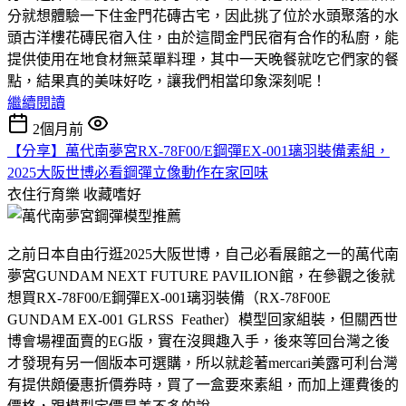
分就想體驗一下住金門花磚古宅，因此挑了位於水頭聚落的水
頭古洋樓花磚民宿入住，由於這間金門民宿有合作的私廚，能
提供使用在地食材無菜單料理，其中一天晚餐就吃它們家的餐
點，結果真的美味好吃，讓我們相當印象深刻呢！
繼續閱讀
2個月前
【分享】萬代南夢宮RX-78F00/E鋼彈EX-001璃羽裝備素組，
2025大阪世博必看鋼彈立像動作在家回味
衣住行育樂
收藏嗜好
之前日本自由行逛2025大阪世博，自己必看展館之一的萬代南
夢宮GUNDAM NEXT FUTURE PAVILION館，在參觀之後就
想買RX-78F00/E鋼彈EX-001璃羽裝備（RX-78F00E
GUNDAM EX-001 GLRSS Feather）模型回家組裝，但關西世
博會場裡面賣的EG版，實在沒興趣入手，後來等回台灣之後
才發現有另一個版本可選購，所以就趁著mercari美露可利台灣
有提供頗優惠折價券時，買了一盒要來素組，而加上運費後的