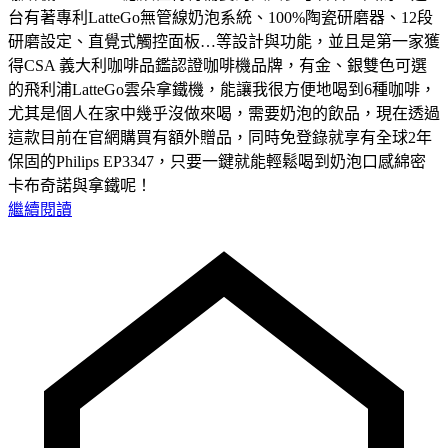
台有著專利LatteGo無管線奶泡系統、100%陶瓷研磨器、12段
研磨設定、直覺式觸控面板…等設計與功能，並且是第一家獲
得CSA 義大利咖啡品鑑認證咖啡機品牌，有金、銀雙色可選
的飛利浦LatteGo雲朵拿鐵機，能讓我很方便地喝到6種咖啡，
尤其是個人在家中幾乎沒做來喝，需要奶泡的飲品，現在透過
這款目前在官網購買有額外贈品，同時免登錄就享有全球2年
保固的Philips EP3347，只要一鍵就能輕鬆喝到奶泡口感綿密
卡布奇諾與拿鐵呢！
繼續閱讀