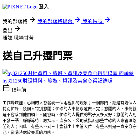
登入
我的部落格
我的部落格後台
我的帳號
登出
雜誌
職場甘苦
送自己升遷門票
hy321250財經資料、旅遊、資訊及美食心得記錄處
18年前
工作場域裡，心細的人會發現一個兩極化的現象；一個部門，總是有幾個人
特別忙碌，幾個人特別悠閒；忙碌的人事情永遠做不完；悠閒的人，事情就
是不會落到他們頭上。開會時，忙碌的人提供的點子又多又好；悠閒的人則
不發一語，靜靜等待上級指示。沒多久，公司就指派那些忙碌的人來管理悠
閒的人；因此，有些人不到三十歲就坐上主管大位，有些人則是一直安分守
己，卻隨時處於失業的風險。