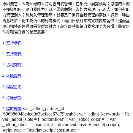
原因無它，因為忙碌的人特別會自我管理，在部門中展露頭角；悠閒的人則
不知道如何凸顯自我能力！就老闆的觀點，沒能力管理自己的人，如何有能
力管理別人？想跨入管理階層，就要及早進行自我管理的磨鍊。這是一種由
觀念啟發，衍生為內化的行為模式，藉由日積月累的實踐變成習慣，進而呈
現出獨特的領導風采與群眾魅力！趁年輕時鍛鍊自我管理七大習慣，將會是
你在職場升遷的秘密武器！
1. 堅持參與
2. 堅持實做
3. 追根究底
4. 大膽提問
5. 辯證思考
6. 打破規矩
var _adbot_partner_id =
7. 隨時應變
'696986048c4cd0e3befaae67d79beab3'; var _adbot_keywords = [];
var _adbot_slots = [ 'bottomfloat' ]; var _adbot_color = ''; var
_adbot_label = ''; var script = document.createElement('script');
script.type = "text/javascript"; script.src =