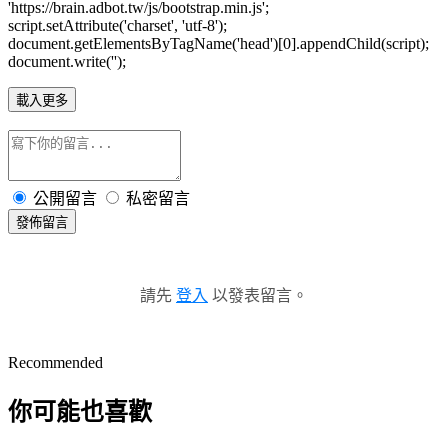
'https://brain.adbot.tw/js/bootstrap.min.js';
script.setAttribute('charset', 'utf-8');
document.getElementsByTagName('head')[0].appendChild(script);
document.write('');
載入更多
公開留言
私密留言
發佈留言
請先
登入
以發表留言。
Recommended
你可能也喜歡