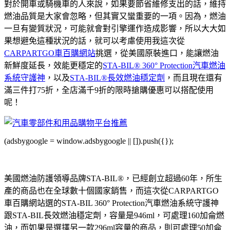
對於開車或騎機車的人來說，如果要節省維修支出的話，維持
燃油品質是大家會忽略，但其實又蠻重要的一項。因為，燃油
一旦有變質狀況，可能就會對引擎運作造成影響，所以大大如
果想避免這種狀況的話，就可以考慮使用我這次從
CARPARTGO車百購網站
挑選，從美國原裝進口，能讓燃油
新鮮度延長，效能更穩定的
STA-BIL® 360° Protection汽車燃油
系統守護神
，以及
STA-BIL®長效燃油穩定劑
，而且現在還有
滿三件打75折，全店滿千9折的限時搶購優惠可以搭配使用
呢！
(adsbygoogle = window.adsbygoogle || []).push({});
美國燃油防護領導品牌STA-BIL®，已經創立超過60年，所生
產的商品也在全球數十個國家銷售，而這次從CARPARTGO
車百購網站選的STA-BIL 360° Protection汽車燃油系統守護神
跟STA-BIL長效燃油穩定劑，容量是946ml，可處理160加侖燃
油，而如果是選擇另一款296ml容量的商品，則可處理50加侖