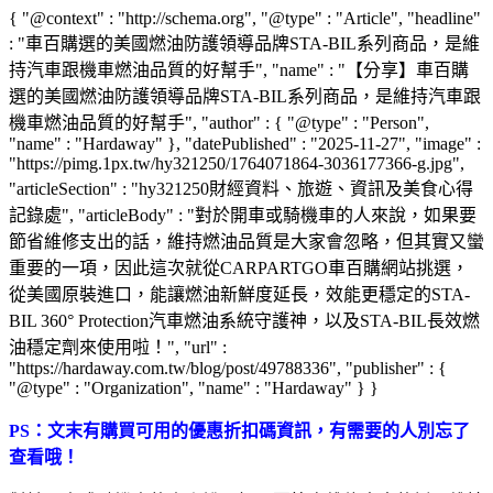
{ "@context" : "http://schema.org", "@type" : "Article", "headline"
: "車百購選的美國燃油防護領導品牌STA-BIL系列商品，是維
持汽車跟機車燃油品質的好幫手", "name" : "【分享】車百購
選的美國燃油防護領導品牌STA-BIL系列商品，是維持汽車跟
機車燃油品質的好幫手", "author" : { "@type" : "Person",
"name" : "Hardaway" }, "datePublished" : "2025-11-27", "image" :
"https://pimg.1px.tw/hy321250/1764071864-3036177366-g.jpg",
"articleSection" : "hy321250財經資料、旅遊、資訊及美食心得
記錄處", "articleBody" : "對於開車或騎機車的人來說，如果要
節省維修支出的話，維持燃油品質是大家會忽略，但其實又蠻
重要的一項，因此這次就從CARPARTGO車百購網站挑選，
從美國原裝進口，能讓燃油新鮮度延長，效能更穩定的STA-
BIL 360° Protection汽車燃油系統守護神，以及STA-BIL長效燃
油穩定劑來使用啦！", "url" :
"https://hardaway.com.tw/blog/post/49788336", "publisher" : {
"@type" : "Organization", "name" : "Hardaway" } }
PS：文末有購買可用的優惠折扣碼資訊，有需要的人別忘了
查看哦！