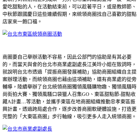
愛吃甜點的人，在活動結束前，可以趁著平日，或是教師節、
中秋節跟國慶日這些連續假期，來統領商圈找自己喜歡的甜點
店家來一飽口福。
商圈要自己舉辦活動不容易，因此公部門的協助是有其必要
的，而當天與會的台北市商業處副處長江美玲小姐在致詞時，
就說明台北市透過「提振商圈發展補助」協助商圈組織自主提
案辦理活動，而統領商圈也藉由這項補助，還有商業處的從旁
輔導，陸續舉辦了台北統領商圈獨領風騷購物趣、獨領風騷時
尚街拍大賽、獨領風騷口袋獵人召集GO、東區甜點節-甜點收
藏A計畫…等活動，並攜手東區在地商圈組織推動忠孝東區振
興計畫，透過跨局處合作，逐步改善商圈軟硬體設施，打造更
完整的「大東區商圈」步行軸線，吸引更多人走入統領商圈。