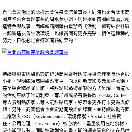
自己會去泡湯的北投水美溫泉會館董事長，同時也是台北市商
圈產業聯合會理事長的周水美小姐，則是提到商圈經營需要創
造特色與故事，而統領商圈藉由舉辦各式活動，還有結合社區
一起營造友善生活環境，也讓商圈有更多亮點，相信這種種的
努力，日後必定會逐漸開花結果的。
持續舉辦東區甜點節的統領商圈暨社區發展協會理事長林秀緞
小姐，說明統領商圈甜點市場一向以創新度和多元風格著稱，
甚至結合精品咖啡館，將甜點以藝術品般的方式呈現，而這次
的活動集結了吐司利亞、南加州風格有機餐飲、G'day Coffee
等人氣甜點店家…等人氣甜點店家，好帶來更多打卡亮點與話
題。另外，商圈協會也會定期開設培訓課程，並持續鼓勵商圈
店家融入ESG（Environmental：環境保護、Social：社會責
任、公司治理：Governance）核心精神，盡量使用在地食材，
減少塑膠包裝，同時推動剩食計畫，期盼讓來覓食的人在品嚐