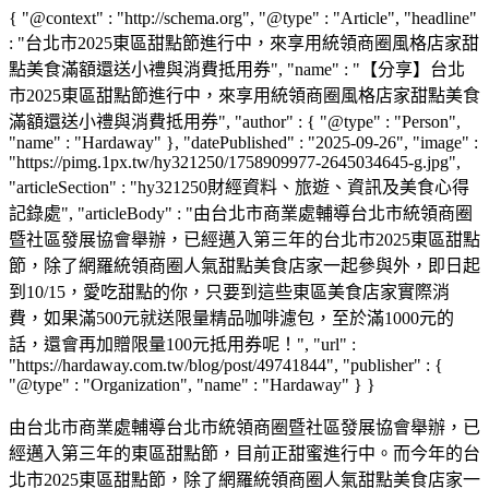
{ "@context" : "http://schema.org", "@type" : "Article", "headline"
: "台北市2025東區甜點節進行中，來享用統領商圈風格店家甜
點美食滿額還送小禮與消費抵用券", "name" : "【分享】台北
市2025東區甜點節進行中，來享用統領商圈風格店家甜點美食
滿額還送小禮與消費抵用券", "author" : { "@type" : "Person",
"name" : "Hardaway" }, "datePublished" : "2025-09-26", "image" :
"https://pimg.1px.tw/hy321250/1758909977-2645034645-g.jpg",
"articleSection" : "hy321250財經資料、旅遊、資訊及美食心得
記錄處", "articleBody" : "由台北市商業處輔導台北市統領商圈
暨社區發展協會舉辦，已經邁入第三年的台北市2025東區甜點
節，除了網羅統領商圈人氣甜點美食店家一起參與外，即日起
到10/15，愛吃甜點的你，只要到這些東區美食店家實際消
費，如果滿500元就送限量精品咖啡濾包，至於滿1000元的
話，還會再加贈限量100元抵用券呢！", "url" :
"https://hardaway.com.tw/blog/post/49741844", "publisher" : {
"@type" : "Organization", "name" : "Hardaway" } }
由台北市商業處輔導台北市統領商圈暨社區發展協會舉辦，已
經邁入第三年的東區甜點節，目前正甜蜜進行中。而今年的台
北市2025東區甜點節，除了網羅統領商圈人氣甜點美食店家一