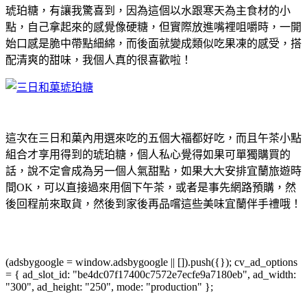
琥珀糖，有讓我驚喜到，因為這個以水跟寒天為主食材的小
點，自己拿起來的感覺像硬糖，但實際放進嘴裡咀嚼時，一開
始口感是脆中帶點細綿，而後面就變成類似吃果凍的感受，搭
配清爽的甜味，我個人真的很喜歡啦！
這次在三日和菓內用選來吃的五個大福都好吃，而且午茶小點
組合才享用得到的琥珀糖，個人私心覺得如果可單獨購買的
話，說不定會成為另一個人氣甜點，如果大大安排宜蘭旅遊時
間OK，可以直接過來用個下午茶，或者是事先網路預購，然
後回程前來取貨，然後到家後再品嚐這些美味宜蘭伴手禮哦！
(adsbygoogle = window.adsbygoogle || []).push({}); cv_ad_options
= { ad_slot_id: "be4dc07f17400c7572e7ecfe9a7180eb", ad_width:
"300", ad_height: "250", mode: "production" };