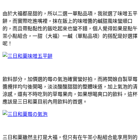
由於大福都是甜的，所以二選一單點品項，我就選了味噌五平
餅，而實際吃進嘴裡，抹在飯上的味噌醬的鹹甜風味蠻順口
的，而且帶點黏性的飯吃起來也蠻不錯，個人覺得如果是點午
茶小點組合，一甜（大福）一鹹（單點品項）的搭配是好選擇
呢！
飲料部分，加價選的莓の氣泡確實蠻好拍，而將闆娘自製草莓
醬攪拌均勻後開喝，淡淡酸酸甜甜的整體味道，加上氣泡的清
涼感，還有不時吃到的草莓果肉，如果想喝爽口的飲料，這杯
應該是三日和菓目前內用飲料的首選。
三日和菓雖然主打是大福，但只有在午茶小點組合能享用到的