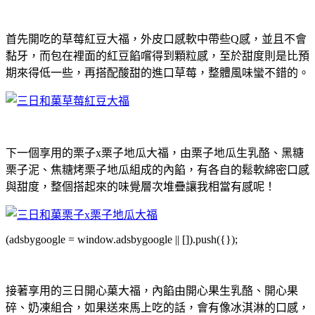
首先開吃的草莓紅豆大福，外皮口感軟中帶些Q感，並且不會
黏牙，而包在裡面的紅豆餡嚐得到顆粒感，至於甜度則是比預
期來得低一些，再搭配酸甜的進口草莓，整體風味蠻不錯的。
下一個享用的栗子x栗子地瓜大福，由栗子地瓜生乳酪、黑糖
栗子泥、焦糖烤栗子地瓜組成的內餡，有各自的鬆軟綿密口感
與甜度，整個搭起來的味覺層次堆疊讓我相當有感呢！
(adsbygoogle = window.adsbygoogle || []).push({});
接著享用的三日開心菓大福，內餡由開心果生乳酪、開心果
碎、奶凍組合，如果送來馬上吃的話，會有像冰淇淋的口感，