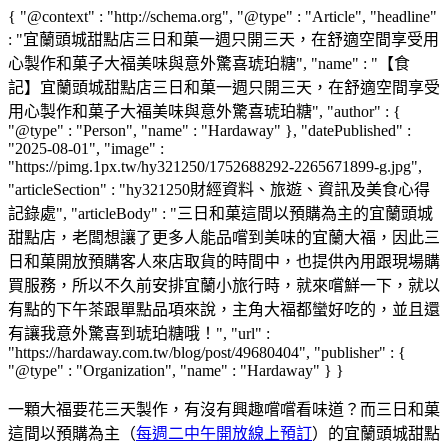
{ "@context" : "http://schema.org", "@type" : "Article", "headline"
: "宜蘭頭城甜點店三日和菓一週只開三天，在舒適空間享受用
心製作和菓子大福美味與意外驚喜琥珀糖", "name" : "【食
記】宜蘭頭城甜點店三日和菓一週只開三天，在舒適空間享受
用心製作和菓子大福美味與意外驚喜琥珀糖", "author" : {
"@type" : "Person", "name" : "Hardaway" }, "datePublished" :
"2025-08-01", "image" :
"https://pimg.1px.tw/hy321250/1752688292-2265671899-g.jpg",
"articleSection" : "hy321250財經資料、旅遊、資訊及美食心得
記錄處", "articleBody" : "三日和菓這間以預購為主的宜蘭頭城
甜點店，老闆想讓了更多人能品嚐到美味的宜蘭大福，因此三
日和菓開放預購客人來店取貨的時間中，也提供內用跟現場購
買服務，所以不久前安排宜蘭小旅行時，就來嚐鮮一下，就以
有點的下午茶跟單點品項來說，主角大福都蠻好吃的，並且還
有讓我意外驚喜到琥珀糖哦！", "url" :
"https://hardaway.com.tw/blog/post/49680404", "publisher" : {
"@type" : "Organization", "name" : "Hardaway" } }
一顆大福要花三天製作，有沒有興趣嚐嚐看味道？而三日和菓
這間以預購為主（
每週二中午開放線上預訂
）的宜蘭頭城甜點