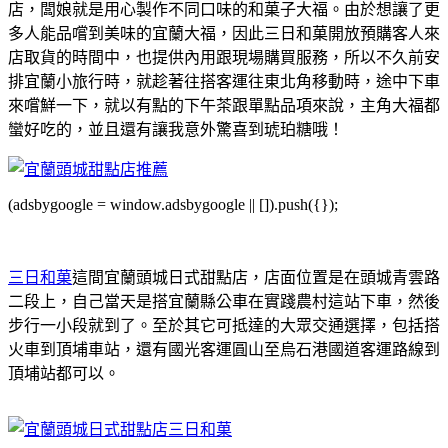
店，闆娘就是用心製作不同口味的和菓子大福。由於想讓了更
多人能品嚐到美味的宜蘭大福，因此三日和菓開放預購客人來
店取貨的時間中，也提供內用跟現場購買服務，所以不久前安
排宜蘭小旅行時，就趁著往搭客運往東北角移動時，途中下車
來嚐鮮一下，就以有點的下午茶跟單點品項來說，主角大福都
蠻好吃的，並且還有讓我意外驚喜到琥珀糖哦！
(adsbygoogle = window.adsbygoogle || []).push({});
三日和菓
這間宜蘭頭城日式甜點店，店面位置是在頭城青雲路
二段上，自己當天是搭宜蘭縣公車在實踐農村這站下車，然後
步行一小段就到了。至於其它可抵達的大眾交通選擇，包括搭
火車到頂埔車站，還有國光客運圓山至烏石港國道客運路線到
頂埔站都可以。