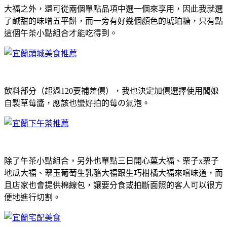
大福之外，還可從兩個單點品項中選一個來享用，因此我就選
了鹹甜的味噌五平餅，而一旁有好幾個顏色的琥珀糖，只有點
這個午茶小點組合才能吃得到。
飲料部分（超過120要補差價），我也決定加價選擇使用闆娘
自製草莓醬，應該也蠻好拍的莓の氣泡。
除了午茶小點組合，另外也單點三日開心菓大福、栗子x栗子
地瓜大福、翠玉葡萄生乳酪大福跟生巧柑橘大福來嚐味道，而
且店家也會提供棉線包，讓要分食或拍斷面照的客人可以很方
便地進行切割。