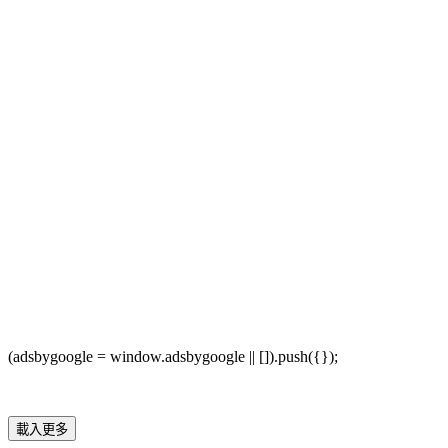
(adsbygoogle = window.adsbygoogle || []).push({});
載入更多