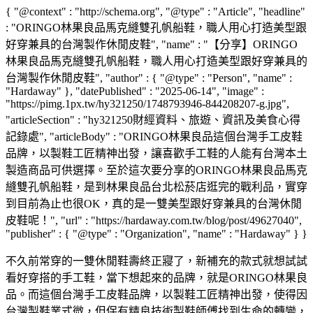
{ "@context" : "http://schema.org", "@type" : "Article", "headline"
: "ORINGO林果良品馬克縫雙孔帆船鞋，職人用心打造美型跟
好穿兼具的台灣製作休閒皮鞋", "name" : "【分享】ORINGO
林果良品馬克縫雙孔帆船鞋，職人用心打造美型跟好穿兼具的
台灣製作休閒皮鞋", "author" : { "@type" : "Person", "name" :
"Hardaway" }, "datePublished" : "2025-06-14", "image" :
"https://pimg.1px.tw/hy321250/1748793946-844208207-g.jpg",
"articleSection" : "hy321250財經資料、旅遊、資訊及美食心得
記錄處", "articleBody" : "ORINGO林果良品這個台灣手工皮鞋
品牌，以製鞋工匠精神出發，讓喜歡手工鞋的人能有台灣本土
製造商品可供選擇。至於這次要分享的ORINGO林果良品馬克
縫雙孔帆船鞋，是到林果良品台北松菸店逛完的戰利品，實穿
到目前為止也很OK，真的是一雙美型跟好穿兼具的台灣休閒
皮鞋呢！", "url" : "https://hardaway.com.tw/blog/post/49627040",
"publisher" : { "@type" : "Organization", "name" : "Hardaway" } }
不久前常穿的一雙休閒鞋壽終正寢了，新補充的款式就想試試
看好穿搭的手工鞋，當下想起來的品牌，就是ORINGO林果良
品。而這個台灣手工皮鞋品牌，以製鞋工匠精神出發，使得因
台灣製鞋業式微，但保有精良技術製鞋師傅找到生命的轉變，