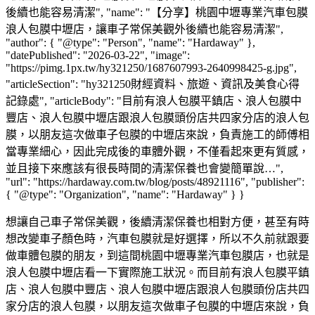
後續也能容易清潔", "name": "【分享】桃園中壢專業汽車包膜
浪人包膜中壢店，讓車子常保美觀外後續也能容易清潔",
"author": { "@type": "Person", "name": "Hardaway" },
"datePublished": "2026-03-22", "image":
"https://pimg.1px.tw/hy321250/1687607993-2640998425-g.jpg",
"articleSection": "hy321250財經資料、旅遊、資訊及美食心得
記錄處", "articleBody": "目前有浪人包膜平鎮店、浪人包膜中
豐店、浪人包膜中壢店跟浪人包膜頭份店共四家分店的浪人包
膜，以朋友這次做車子包膜的中壢店來說，負責施工的師傅相
當專業細心，因此完成後的車體外觀，不僅看起來更有質感，
並且接下來應該有很長時間的清潔保養也會變簡單說…",
"url": "https://hardaway.com.tw/blog/posts/48921116", "publisher":
{ "@type": "Organization", "name": "Hardaway" } }
想讓自己車子常保美觀，後續清潔保養也相對方便，甚至有時
想改變車子顏色時，汽車包膜就是好選擇，所以不久前就跟要
做車體包膜的朋友，到這間桃園中壢專業汽車包膜店，也就是
浪人包膜中壢店看一下實際施工狀況。而目前有浪人包膜平鎮
店、浪人包膜中豐店、浪人包膜中壢店跟浪人包膜頭份店共四
家分店的浪人包膜，以朋友這次做車子包膜的中壢店來說，負