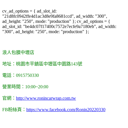
cv_ad_options = { ad_slot_id:
"21d8fc0942ffe4d1ac3d8e9fa8681ccd", ad_width: "300",
ad_height: "250", mode: "production" }; cv_ad_options = {
ad_slot_id: "be4dc07f17400c7572e7ecfe9a7180eb", ad_width:
"300", ad_height: "250", mode: "production" };
浪人包膜中壢店
地址：桃園市平鎮區中壢區中園路143號
電話：0915750330
營業時間：10:00~20:00
官網：
http://www.ronincarwrap.com.tw
FB粉絲頁：
https://www.facebook.com/Ronin20220330