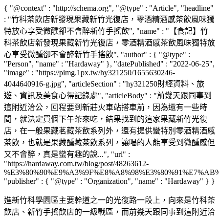
{ "@context" : "http://schema.org", "@type" : "Article", "headline"
: "竹科茶飲店新發現果藏新竹光復店，零酒精酒感茶飲風味獨
特放心享受微醺卻不會醉新竹手搖飲", "name" : "【食記】竹
科茶飲店新發現果藏新竹光復店，零酒精酒感茶飲風味獨特放
心享受微醺卻不會醉新竹手搖飲", "author" : { "@type" :
"Person", "name" : "Hardaway" }, "datePublished" : "2022-06-25",
"image" : "https://pimg.1px.tw/hy321250/1655630246-
4044640916-g.jpg", "articleSection" : "hy321250財經資料、旅
遊、資訊及美食心得記錄處", "articleBody" : "前幾天跟同事到
這附近洽公，回程要到新莊火車站搭車前，因為還有一些時
間，就決定買個下午茶來吃，結果找到的這家果藏新竹光復
店，在一般果藏茗藏茶飲系列外，還有提供蠻特別零酒精酒感
茶飲，也就是果藏醺藏茶飲系列，讓喝的人能享受到微醺感但
又不會醉，真是蠻有趣的說...", "url" :
"https://hardaway.com.tw/blog/post/48263612-
%E3%80%90%E9%A3%9F%E8%A8%98%E3%80%91%E7%AB
"publisher" : { "@type" : "Organization", "name" : "Hardaway" } }
進新竹科學園區主要幹道之一的光復路一段上，向來是竹科茶
飲店、新竹手搖飲店的一級戰區，而前幾天跟同事到這附近洽