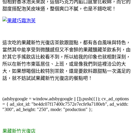
但相對香冰泡芙來說，這個巧克力內餡口感會比較綿，而它的
甜度搭配泡芙皮味道，整個爽口不膩，也是不錯吃呢！
這次吃的果藏新竹光復店茶飲跟甜點，都有各自風味與特色，
當然其中能享受到微醺感但又不會醉的果藏醺藏茶飲系列，由
於其它手搖飲店比較看不到，所以給我的印象也就相對深刻，
所以在新竹市東區居住、上班，或是像我們到這裡洽公的大
大，如果想喝個比較特別茶飲，還是要飲料跟甜點一次滿足的
話，就不妨試試果藏新竹光復店的餐點吧！
(adsbygoogle = window.adsbygoogle || []).push({}); cv_ad_options
= { ad_slot_id: "be4dc07f17400c7572e7ecfe9a7180eb", ad_width:
"300", ad_height: "250", mode: "production" };
果藏新竹光復店