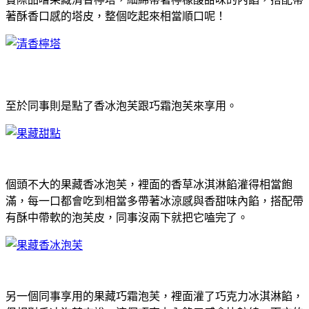
著酥香口感的塔皮，整個吃起來相當順口呢！
至於同事則是點了香冰泡芙跟巧霜泡芙來享用。
個頭不大的果藏香冰泡芙，裡面的香草冰淇淋餡灌得相當飽
滿，每一口都會吃到相當多帶著冰涼感與香甜味內餡，搭配帶
有酥中帶軟的泡芙皮，同事沒兩下就把它嗑完了。
另一個同事享用的果藏巧霜泡芙，裡面灌了巧克力冰淇淋餡，