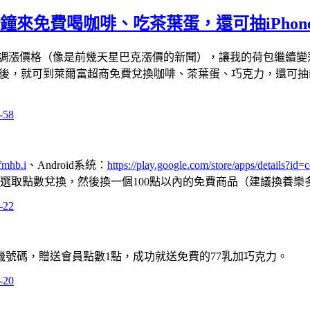
5分鐘來免費喝咖啡、吃茶葉蛋，還可抽iPhone
調漲價格（像是前幾天星巴克漲價的新聞），讓我的荷包繼續變
任務後，就可到萊爾富超商免費兌換咖啡、茶葉蛋、巧克力，還可抽iPh
Nfmhb.i
、Android系統：
https://play.google.com/store/apps/details?id=
數選取點數兌換，然後換一個100點以內的免費商品（建議換養樂
號碼，贈送會員點數1點，成功就送免費的77乳加巧克力。