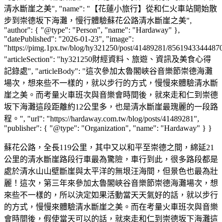
清水斷崖之美", "name": "【花蓮小旅行】從和仁火車站開始散
步到崇德坂下海灘，慢行體驗蘇花公路清水斷崖之美",
"author": { "@type": "Person", "name": "Hardaway" },
"datePublished": "2026-01-23", "image":
"https://pimg.1px.tw/blog/hy321250/post/41489281/8561943344487
"articleSection": "hy321250財經資料、旅遊、資訊及美食心得
記錄處", "articleBody": "這次參加太魯閣峽谷音樂節崇德海灘
場次，想來些不一樣的，就以步行的方式，慢慢來體驗清水斷
崖之美。而考量火車班次與音樂會時間後，就來走和仁到崇德
坂下海灘這段距離約12公里多，也是清水斷崖最瑰麗的一段路
程。", "url": "https://hardaway.com.tw/blog/posts/41489281",
"publisher": { "@type": "Organization", "name": "Hardaway" } }
蘇花公路，全長119公里，其中又以和平至崇德之間，綿延21
公里的清水斷崖路段行車最為驚險，車行到此，很多路段都是
處於清水山山壁斷崖與太平洋的無垠汪海間，但景色也最為壯
麗！這次，第三年來參加太魯閣峽谷音樂節崇德海灘場次，想
來些不一樣的，所以決定如果活動當天天氣好的話，就以步行
的方式，慢慢來體驗清水斷崖之美。而在考量火車班次與音樂
會時間後，假使當天可以的話，就來走和仁到崇德坂下海灘這