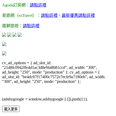
Agoda訂房網：
請點這裡
易遊網（ezTravel）：
請點這裡
，
最新優惠請點這裡
雄獅旅遊：
請點這裡
cv_ad_options = { ad_slot_id:
"21d8fc0942ffe4d1ac3d8e9fa8681ccd", ad_width: "300",
ad_height: "250", mode: "production" }; cv_ad_options = {
ad_slot_id: "be4dc07f17400c7572e7ecfe9a7180eb", ad_width:
"300", ad_height: "250", mode: "production" };
(adsbygoogle = window.adsbygoogle || []).push({});
載入更多