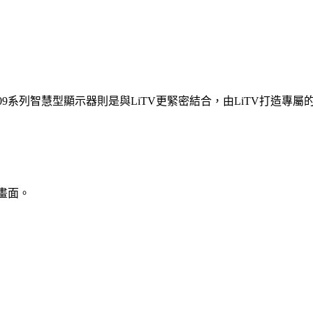
 6009系列智慧型顯示器則是與LiTV更緊密結合，由LiTV打造
主畫面。