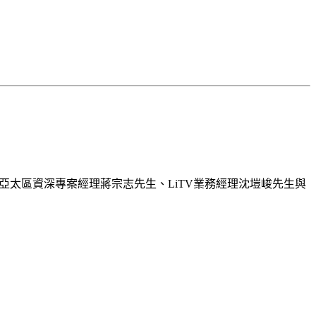
S亞太區資深專案經理蔣宗志先生、LiTV業務經理沈塏峻先生與