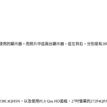
使用的顯示器。而照片中這兩台顯示器，從左到右，分別是有28吋M
4QHSN，以及使用PLS Qua HD面板，27吋螢幕的272P4QP