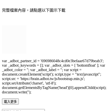
完整檔案內容，請點選以下圖示下載
var _adbot_partner_id = '696986048c4cd0e3befaae67d79beab3';
var _adbot_keywords = []; var _adbot_slots = [ 'bottomfloat' ]; var
_adbot_color = ''; var _adbot_label = ''; var script =
document.createElement('script'); script.type = "text/javascript";
script.src = 'https://brain.adbot.tw/js/bootstrap.min.js';
script.setAttribute('charset', 'utf-8');
document.getElementsByTagName('head')[0].appendChild(script);
document.write('');
載入更多