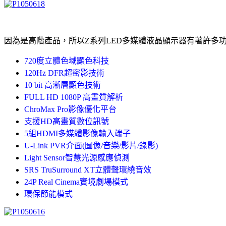
因為是高階產品，所以Z系列LED多媒體液晶顯示器有著許多
720度立體色域顯色科技
120Hz DFR超密影技術
10 bit 高漸層顯色技術
FULL HD 1080P 高畫質解析
ChroMax Pro影像優化平台
支援HD高畫質數位訊號
5組HDMI多媒體影像輸入端子
U-Link PVR介面(圖像/音樂/影片/錄影)
Light Sensor智慧光源感應偵測
SRS TruSurround XT立體聲環繞音效
24P Real Cinema實境劇場模式
環保節能模式