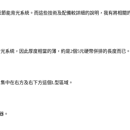
D無汞節能背光系統。而這些技術及配備較詳細的說明，我有將相關
背光系統，因此厚度相當的薄，約是2個5元硬幣併排的長度而已
口集中在右方及右下方這個L型區域。
樂器。