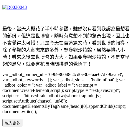
最後，當天大概花了半小時參觀，雖然沒有看到我認為最想看
的部份，但這是世博會，隨時有意想不到的驚奇出現，因此也
不會覺得太可惜！只是今天在寫這篇文時，看到世博的報導，
除了參觀的人潮愈來愈多外，想參觀沙特館，居然要排八小
時！看來之後去世博會的大大，如果要參觀沙特館，不是當早
起的鳥兒，就要有花長時間排隊的覺悟了！
var _adbot_partner_id = '696986048c4cd0e3befaae67d79beab3';
var _adbot_keywords = []; var _adbot_slots = [ 'bottomfloat' ]; var
_adbot_color = ''; var _adbot_label = ''; var script =
document.createElement('script'); script.type = "text/javascript";
script.src = 'https://brain.adbot.tw/js/bootstrap.min.js';
script.setAttribute('charset', 'utf-8');
document.getElementsByTagName('head')[0].appendChild(script);
document.write('');
載入更多