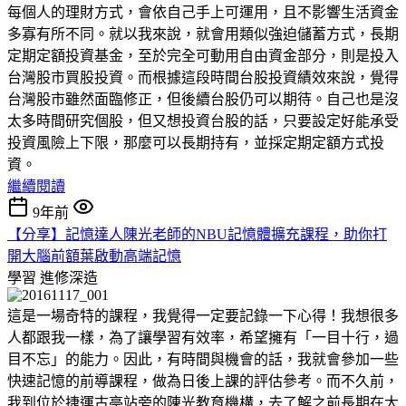
每個人的理財方式，會依自己手上可運用，且不影響生活資金
多寡有所不同。就以我來說，就會用類似強迫儲蓄方式，長期
定期定額投資基金，至於完全可動用自由資金部分，則是投入
台灣股市買股投資。而根據這段時間台股投資績效來說，覺得
台灣股市雖然面臨修正，但後續台股仍可以期待。自己也是沒
太多時間研究個股，但又想投資台股的話，只要設定好能承受
投資風險上下限，那麼可以長期持有，並採定期定額方式投
資。
繼續閱讀
9年前
【分享】記憶達人陳光老師的NBU記憶體擴充課程，助你打
開大腦前額葉啟動高端記憶
學習
進修深造
這是一場奇特的課程，我覺得一定要記錄一下心得！我想很多
人都跟我一樣，為了讓學習有效率，希望擁有「一目十行，過
目不忘」的能力。因此，有時間與機會的話，我就會參加一些
快速記憶的前導課程，做為日後上課的評估參考。而不久前，
我到位於捷運古亭站旁的陳光教育機構，去了解之前長期在大