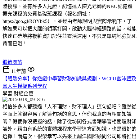
陸授課，並有許多人見證，記憶達人陳光老師的NBU記憶體
擴充課程的免費基礎班課程（報名網址：
https://goo.gl/ROYbk5），並經由老師說明與實際示範下，了
解如果可以把大腦的額葉打開，啟動大腦神經迴路的話，就能
快速正確地將複雜資訊記住並靈活運用，不只是單純地強記死
背而已哦！
繼續閱讀
11年前
【體驗分享】從遊戲中學習財務知識與規劃，WCPU富沛豐致
富人生模擬系列學程
學習
財經企管
相信許多人都聽過「人不理財，財不理人」這句話吧？雖然從
字面上就很容易了解這句話的意思，但你我真的有相關知識
嗎？假使你沒把握的話，除了從坊間各式書籍學習相關理財知
識外，藉由有系統的實體課程來學習這方面知識，也是很好的
選擇！而這次，很榮幸可以先來上超洋國際顧問公司即將推出