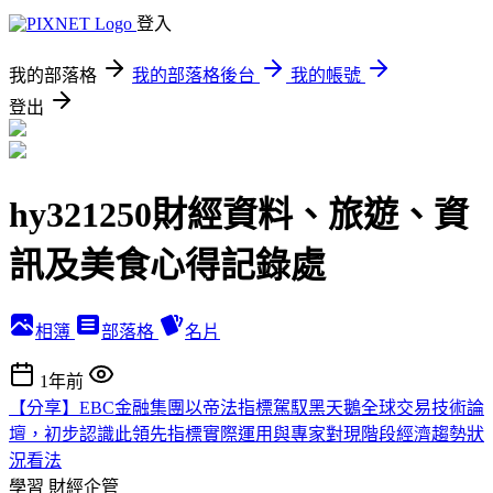
登入
我的部落格
我的部落格後台
我的帳號
登出
hy321250財經資料、旅遊、資
訊及美食心得記錄處
相簿
部落格
名片
1年前
【分享】EBC金融集團以帝法指標駕馭黑天鵝全球交易技術論
壇，初步認識此領先指標實際運用與專家對現階段經濟趨勢狀
況看法
學習
財經企管