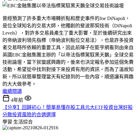
曾經預測了許多重大市場轉折點和歷史事件的Joe DiNapoli，
是位全球知名的交易大師，他獨創的斐波那契技術（DiNapoli
Levels），對許多交易員產生了重大影響，至於後續研究出來
的帝納波利領先指標（帝納波利點位交易法），也是許多投資
者交易時所依賴的重要工具，因此前陣子在鉅亨網看到由來自
英國EBC金融集團主辦的「以帝法指標駕馭黑天鵝」全球交易
技術論壇，當下就蠻感興趣的，後來也決定報名參加這個免費
活動，希望從中找到對接下來投資有用的資訊，而為了溫故知
新，所以就簡單整理當天有紀錄到的一些內容，順道讓有興趣
的大大做參考。
繼續閱讀
4年前
【分享】回歸初心！簡單易懂存股工具元大ETF投資台灣好股
分散投資風險的合適選擇
學習
生活綜合