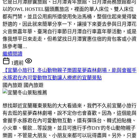
它是日月潭膠囊旅館、日月潭青年旅館、日月潭商務旅館都可
以的OWL HOSTEL貓頭鷹旅店，裡面的單人床位、雙人床位
都有門禁，並且公用廁所還使用免治馬桶，整個住起來覺得蠻
舒適的，因此就來簡單分享一下，讓接下來要去參與日月潭花
火音樂嘉年華、臺灣自行車節日月潭自行車嘉年華活動，或是
像我想平日來走走，但希望找日月潭實惠住宿的背包客或小資
族參考囉…
繼續閱讀
1週前
【宜蘭小旅行】冬山動物親子樂園星夢森林劇場，能與會握手
水豚君在內可愛動物互動讓人療癒的宜蘭景點
國內旅遊
國內旅遊
想找鄰近宜蘭羅東景點的大大看過來，我們不久前宜蘭小旅行
有去逛的星夢森林劇場，說不定你也會喜歡。因為，這個能與
會握手水豚君在內可愛動物互動，還有彈珠台、韓式拍貼機、
小火車、餐飲…等設施，並且可進行手作DIY的冬山動物親子
樂園，不管是大朋友、小朋友來都可以玩得盡興。另外，只要