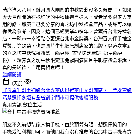
時序進入八月，離月圓人團圓的中秋節剩沒多久時間了，如果
大大目前開始在找好吃的中秋節禮盒送人，或者是要跟家人享
用的話，那麼自己要分享的喜之坊中秋禮盒產品，或許可以讓
你做為參考。因為，這個已經營業40多年，曾獲得台北好禮名
店、一縣市一幸福點心甄選台北市金牌獎、台灣百大伴手禮金
質獎…等殊榮，也是圓片牛軋糖原創店家的品牌，以這次拿到
的喜之坊中秋悅禮禮盒（綠豆椪+古早味芝麻餅+奶皇綠豆
椪），還有喜之坊中秋限定玉兔獻圓滿圓片牛軋糖禮盒來說，
真的是送禮、自用兩相宜呢！
繼續閱讀
3天前
【分享】創宇通訊台北光華店鄰近華山文創園區，二手機資訊
清楚選擇多還有全省創宇門市可提供後續服務
實用資訊
數位生活
朋友不久前想幫家人換手機，由於預算有限，想選擇夠用的二
手機或福利機即可，而他問我有沒有推薦的台北中古手機專賣