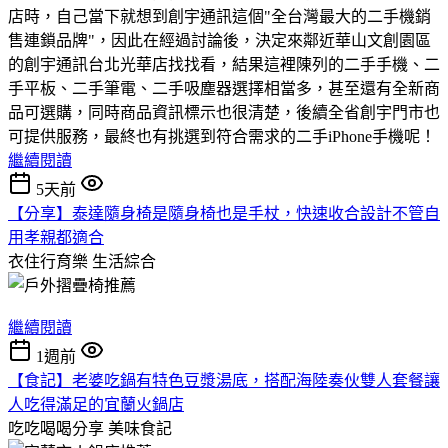
店時，自己當下就想到創宇通訊這個"全台灣最大的二手機銷
售連鎖品牌"，因此在經過討論後，決定來鄰近華山文創園區
的創宇通訊台北光華店找找看，結果這裡陳列的二手手機、二
手平板、二手筆電、二手吸塵器選擇相當多，甚至還有全新商
品可選購，同時商品資訊標示也很清楚，後續全省創宇門市也
可提供服務，最終也有挑選到符合需求的二手iPhone手機呢！
繼續閱讀
5天前
【分享】泰達隨身椅是隨身椅也是手杖，快速收合設計不管自
用孝親都適合
衣住行育樂
生活綜合
繼續閱讀
1週前
【食記】老婆吃鍋有特色豆漿湯底，搭配海陸奏伙雙人套餐讓
人吃得滿足的宜蘭火鍋店
吃吃喝喝分享
美味食記