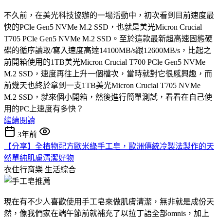
不久前，在美光科技協辦的一場活動中，初次看到目前速度最
快的PCle Gen5 NVMe M.2 SSD，也就是美光Micron Crucial
T705 PCle Gen5 NVMe M.2 SSD。至於這款最新超高速固態硬
碟的循序讀取/寫入速度高達14100MB/s跟12600MB/s，比起之
前開箱使用的1TB美光Micron Crucial T700 PCle Gen5 NVMe
M.2 SSD，速度再往上升一個檔次，當時就對它很感興趣，而
前幾天也終於拿到一支1TB美光Micron Crucial T705 NVMe
M.2 SSD，就來個小開箱，然後進行簡單測試，看看在自己使
用的PC上速度有多快？
繼續閱讀
3年前
【分享】全植物配方歐米綠手工皂，歐洲傳統冷製法製作的天
然單純肌膚清潔好物
衣住行育樂
生活綜合
現在有不少人喜歡使用手工皂來做肌膚清潔，無非就是成份天
然，像我們家在端午節前就補充了以拉丁語全部omnis，加上