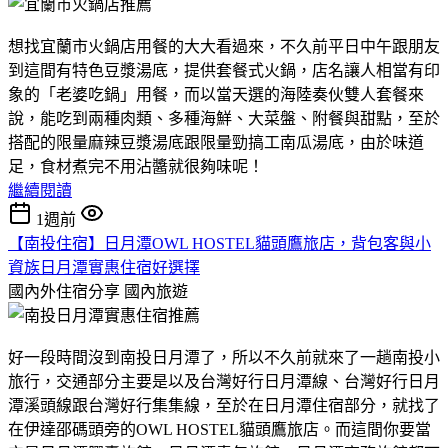
想找宜蘭市火鍋店用餐的大大看過來，不久前平日中午跟朋友
到這間有特色豆漿湯底，提供套餐式火鍋，店名讓人相當有印
象的「老婆吃鍋」用餐，而以當天選的海陸奏伙雙人套餐來
說，能吃到兩種肉類、多種海鮮、大菜盤、附餐與甜點，至於
搭配的限量麻辣豆漿湯底跟限量勁搞工南瓜湯底，由於味道
足，食材煮完不用沾醬就很夠味呢！
繼續閱讀
1週前
【南投住宿】日月潭OWL HOSTEL貓頭鷹旅店，背包客與小
資族日月潭實惠住宿好選擇
國內外住宿分享
國內旅遊
好一段時間沒到南投日月潭了，所以不久前就來了一趟南投小
旅行，交通部分主要是以及台灣好行日月潭線、台灣好行日月
潭溪頭線跟台灣好行集集線，至於在日月潭住宿部分，就找了
在伊達邵碼頭旁的OWL HOSTEL貓頭鷹旅店。而這間你要當