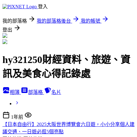
登入
我的部落格
我的部落格後台
我的帳號
登出
hy321250財經資料、旅遊、資
訊及美食心得記錄處
相簿
部落格
名片
1年前
【日本自由行】2025大阪世界博覽會六日遊，小小分享個人建
議交通、一日遊必逛5個亮點