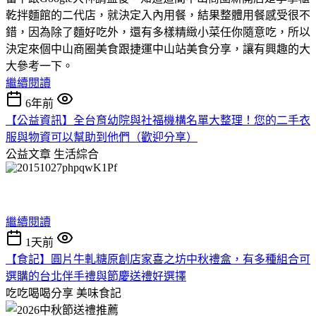
乾拌麵館的二代店，就決定入內用餐，結果整體用餐感受很不
錯，因為除了麵好吃外，還有多樣精緻小菜任你隨意吃，所以
決定來個中山商圈美食跟捷運中山站美食分享，讓有興趣的大
大參考一下。
繼續閱讀
6年前
【公益資訊】全台育幼院與社福機構名單大整理！您的二手衣
服與物資可以幫助到他們（歡迎分享）
公益文章
生活綜合
繼續閱讀
1天前
【食記】圓片牛軋糖原創店家喜之坊中秋禮盒，有多種組合可
選購的台北伴手禮與節慶送禮好選擇
吃吃喝喝分享
美味食記