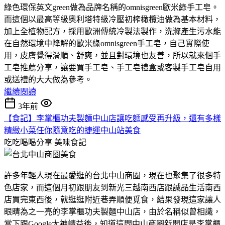
綠色環保英文green做為品牌名稱的omnisgreen歐米綠手工皂。
而這個以最高等級奧利塔特級冷壓初榨橄欖油做為基本材料，
加上全植物配方，採用歐洲傳統冷製法製作，洗滌產生污水能
在自然環境中降解的歐米綠omnisgreen手工皂，自己實際使
用，皮膚覺得滑順、舒爽，並且對環境也友善，所以就來個手
工皂推薦分享，讓要買手工皂、手工皂禮盒或客製手工皂自用
或送禮的大大做為參考。
繼續閱讀
3年前
【食記】李掌櫃功夫製麵中山店讓吃麵感受再升級，還有多樣
精緻小菜任你隨意吃的捷運中山站美食
吃吃喝喝分享
美味食記
許多年輕人現在最愛逛的台北中山商圈，現在也聚集了很多特
色店家，而這個月初跟朋友到新光三越南西店跟誠品生活南西
店買完東西後，就逛逛附近巷弄順便覓食，結果發現這家讓人
眼睛為之一亮的李掌櫃功夫製麵中山店，由於名稱似曾相識，
當下跟Google大神請益後，知道這間中山商圈新開店是李掌櫃