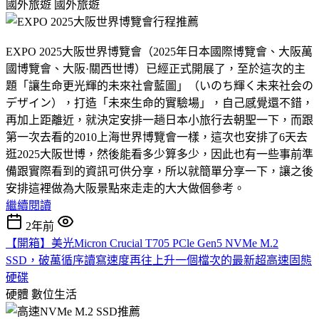
國外旅遊
國外旅遊
EXPO 2025大阪世界博覽會（2025年日本國際博覽會、大阪萬
國博覽會、大阪·關西世博）已經正式開展了，至於這次的主
題「讓生命更光輝的未來社會藍圖」（いのち輝く未来社会の
デザイン），打造「未來生命的實驗場」，自己感覺還不錯，
再加上距離近，就決定安排一趟日本小旅行去朝聖一下，而跟
第一次去看的2010上海世界博覽會一樣，這次也安排了6天去
逛2025大阪世博，然後能看多少算多少，因此也有一些事前準
備跟實際看到的資訊可供分享，所以就簡單分享一下，讓之後
安排這裡做為大阪景點來走走的大大做個參考。
繼續閱讀
2年前
【開箱】美光Micron Crucial T705 PCle Gen5 NVMe M.2
SSD，破萬循序讀寫速度再往上升一個檔次的最新超高速固態
硬碟
硬體
數位生活