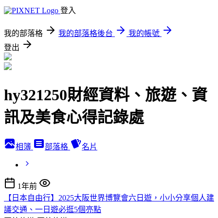
登入
我的部落格
我的部落格後台
我的帳號
登出
hy321250財經資料、旅遊、資
訊及美食心得記錄處
相簿
部落格
名片
1年前
【日本自由行】2025大阪世界博覽會六日遊，小小分享個人建
議交通、一日遊必逛5個亮點