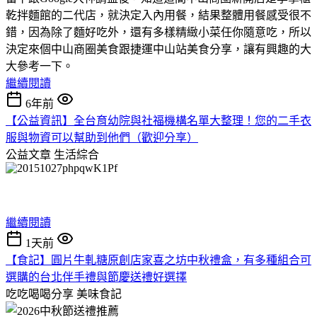
乾拌麵館的二代店，就決定入內用餐，結果整體用餐感受很不
錯，因為除了麵好吃外，還有多樣精緻小菜任你隨意吃，所以
決定來個中山商圈美食跟捷運中山站美食分享，讓有興趣的大
大參考一下。
繼續閱讀
6年前
【公益資訊】全台育幼院與社福機構名單大整理！您的二手衣
服與物資可以幫助到他們（歡迎分享）
公益文章
生活綜合
繼續閱讀
1天前
【食記】圓片牛軋糖原創店家喜之坊中秋禮盒，有多種組合可
選購的台北伴手禮與節慶送禮好選擇
吃吃喝喝分享
美味食記