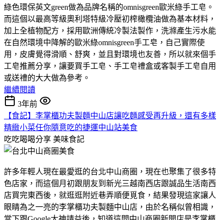
綠色環保英文green做為品牌名稱的omnisgreen歐米綠手工皂。
而這個以最高等級奧利塔特級冷壓初榨橄欖油做為基本材料，
加上全植物配方，採用歐洲傳統冷製法製作，洗滌產生污水能
在自然環境中降解的歐米綠omnisgreen手工皂，自己實際使
用，皮膚覺得滑順、舒爽，並且對環境也友善，所以就來個手
工皂推薦分享，讓要買手工皂、手工皂禮盒或客製手工皂自用
或送禮的大大做為參考。
繼續閱讀
3年前
【食記】李掌櫃功夫製麵中山店讓吃麵感受再升級，還有多樣
精緻小菜任你隨意吃的捷運中山站美食
吃吃喝喝分享
美味食記
許多年輕人現在最愛逛的台北中山商圈，現在也聚集了很多特
色店家，而這個月初跟朋友到新光三越南西店跟誠品生活南西
店買完東西後，就逛逛附近巷弄順便覓食，結果發現這家讓人
眼睛為之一亮的李掌櫃功夫製麵中山店，由於名稱似曾相識，
當下跟Google大神請益後，知道這間中山商圈新開店是李掌櫃