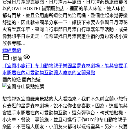
它是日月潭膠囊旅館、日月潭青年旅館、日月潭商務旅館都可
以的OWL HOSTEL貓頭鷹旅店，裡面的單人床位、雙人床位
都有門禁，並且公用廁所還使用免治馬桶，整個住起來覺得蠻
舒適的，因此就來簡單分享一下，讓接下來要去參與日月潭花
火音樂嘉年華、臺灣自行車節日月潭自行車嘉年華活動，或是
像我想平日來走走，但希望找日月潭實惠住宿的背包客或小資
族參考囉…
繼續閱讀
1週前
【宜蘭小旅行】冬山動物親子樂園星夢森林劇場，能與會握手
水豚君在內可愛動物互動讓人療癒的宜蘭景點
國內旅遊
國內旅遊
想找鄰近宜蘭羅東景點的大大看過來，我們不久前宜蘭小旅行
有去逛的星夢森林劇場，說不定你也會喜歡。因為，這個能與
會握手水豚君在內可愛動物互動，還有彈珠台、韓式拍貼機、
小火車、餐飲…等設施，並且可進行手作DIY的冬山動物親子
樂園，不管是大朋友、小朋友來都可以玩得盡興。另外，只要