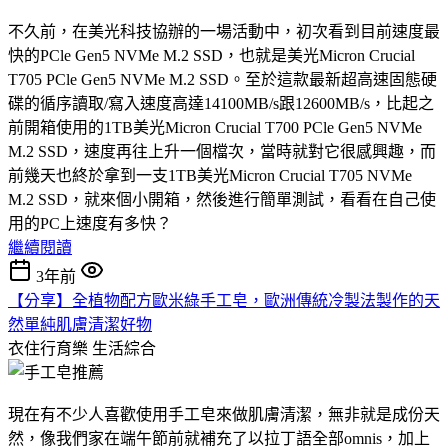
不久前，在美光科技協辦的一場活動中，初次看到目前速度最
快的PCle Gen5 NVMe M.2 SSD，也就是美光Micron Crucial
T705 PCle Gen5 NVMe M.2 SSD。至於這款最新超高速固態硬
碟的循序讀取/寫入速度高達14100MB/s跟12600MB/s，比起之
前開箱使用的1TB美光Micron Crucial T700 PCle Gen5 NVMe
M.2 SSD，速度再往上升一個檔次，當時就對它很感興趣，而
前幾天也終於拿到一支1TB美光Micron Crucial T705 NVMe
M.2 SSD，就來個小開箱，然後進行簡單測試，看看在自己使
用的PC上速度有多快？
繼續閱讀
3年前
【分享】全植物配方歐米綠手工皂，歐洲傳統冷製法製作的天
然單純肌膚清潔好物
衣住行育樂
生活綜合
現在有不少人喜歡使用手工皂來做肌膚清潔，無非就是成份天
然，像我們家在端午節前就補充了以拉丁語全部omnis，加上