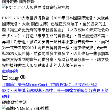
國外旅遊
國外旅遊
EXPO 2025大阪世界博覽會（2025年日本國際博覽會、大阪萬
國博覽會、大阪·關西世博）已經正式開展了，至於這次的主
題「讓生命更光輝的未來社會藍圖」（いのち輝く未来社会の
デザイン），打造「未來生命的實驗場」，自己感覺還不錯，
再加上距離近，就決定安排一趟日本小旅行去朝聖一下，而跟
第一次去看的2010上海世界博覽會一樣，這次也安排了6天去
逛2025大阪世博，然後能看多少算多少，因此也有一些事前準
備跟實際看到的資訊可供分享，所以就簡單分享一下，讓之後
安排這裡做為大阪景點來走走的大大做個參考。
繼續閱讀
2年前
【開箱】美光Micron Crucial T705 PCle Gen5 NVMe M.2
SSD，破萬循序讀寫速度再往上升一個檔次的最新超高速固態
硬碟
硬體
數位生活