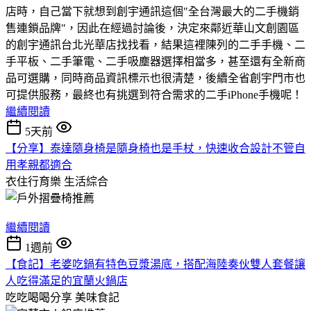
店時，自己當下就想到創宇通訊這個"全台灣最大的二手機銷
售連鎖品牌"，因此在經過討論後，決定來鄰近華山文創園區
的創宇通訊台北光華店找找看，結果這裡陳列的二手手機、二
手平板、二手筆電、二手吸塵器選擇相當多，甚至還有全新商
品可選購，同時商品資訊標示也很清楚，後續全省創宇門市也
可提供服務，最終也有挑選到符合需求的二手iPhone手機呢！
繼續閱讀
5天前
【分享】泰達隨身椅是隨身椅也是手杖，快速收合設計不管自
用孝親都適合
衣住行育樂
生活綜合
繼續閱讀
1週前
【食記】老婆吃鍋有特色豆漿湯底，搭配海陸奏伙雙人套餐讓
人吃得滿足的宜蘭火鍋店
吃吃喝喝分享
美味食記