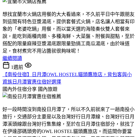
想找宜蘭市火鍋店用餐的大大看過來，不久前平日中午跟朋友
到這間有特色豆漿湯底，提供套餐式火鍋，店名讓人相當有印
象的「老婆吃鍋」用餐，而以當天選的海陸奏伙雙人套餐來
說，能吃到兩種肉類、多種海鮮、大菜盤、附餐與甜點，至於
搭配的限量麻辣豆漿湯底跟限量勁搞工南瓜湯底，由於味道
足，食材煮完不用沾醬就很夠味呢！
繼續閱讀
1週前
【南投住宿】日月潭OWL HOSTEL貓頭鷹旅店，背包客與小
資族日月潭實惠住宿好選擇
國內外住宿分享
國內旅遊
好一段時間沒到南投日月潭了，所以不久前就來了一趟南投小
旅行，交通部分主要是以及台灣好行日月潭線、台灣好行日月
潭溪頭線跟台灣好行集集線，至於在日月潭住宿部分，就找了
在伊達邵碼頭旁的OWL HOSTEL貓頭鷹旅店。而這間你要當