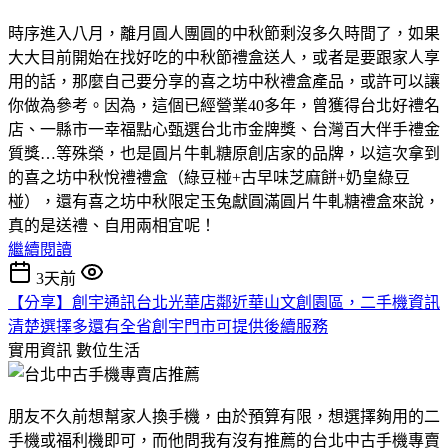
時序進入八月，離月圓人團圓的中秋節剩沒多久時間了，如果
大大目前開始在找好吃的中秋節禮盒送人，或者是要跟家人享
用的話，那麼自己要分享的喜之坊中秋禮盒產品，或許可以讓
你做為參考。因為，這個已經營業40多年，曾獲得台北好禮名
店、一縣市一幸福點心甄選台北市金牌獎、台灣百大伴手禮金
質獎…等殊榮，也是圓片牛軋糖原創店家的品牌，以這次拿到
的喜之坊中秋悅禮禮盒（綠豆椪+古早味芝麻餅+奶皇綠豆
椪），還有喜之坊中秋限定玉兔獻圓滿圓片牛軋糖禮盒來說，
真的是送禮、自用兩相宜呢！
繼續閱讀
3天前
【分享】創宇通訊台北光華店鄰近華山文創園區，二手機資訊
清楚選擇多還有全省創宇門市可提供後續服務
實用資訊
數位生活
朋友不久前想幫家人換手機，由於預算有限，想選擇夠用的二
手機或福利機即可，而他問我有沒有推薦的台北中古手機專賣