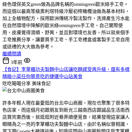
綠色環保英文green做為品牌名稱的omnisgreen歐米綠手工皂。
而這個以最高等級奧利塔特級冷壓初榨橄欖油做為基本材料，
加上全植物配方，採用歐洲傳統冷製法製作，洗滌產生污水能
在自然環境中降解的歐米綠omnisgreen手工皂，自己實際使
用，皮膚覺得滑順、舒爽，並且對環境也友善，所以就來個手
工皂推薦分享，讓要買手工皂、手工皂禮盒或客製手工皂自用
或送禮的大大做為參考。
繼續閱讀
3年前
【食記】李掌櫃功夫製麵中山店讓吃麵感受再升級，還有多樣
精緻小菜任你隨意吃的捷運中山站美食
吃吃喝喝分享
美味食記
許多年輕人現在最愛逛的台北中山商圈，現在也聚集了很多特
色店家，而這個月初跟朋友到新光三越南西店跟誠品生活南西
店買完東西後，就逛逛附近巷弄順便覓食，結果發現這家讓人
眼睛為之一亮的李掌櫃功夫製麵中山店，由於名稱似曾相識，
當下跟Google大神請益後，知道這間中山商圈新開店是李掌櫃