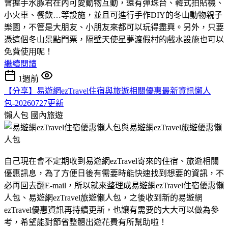
會握手水豚君在內可愛動物互動，還有彈珠台、韓式拍貼機、
小火車、餐飲…等設施，並且可進行手作DIY的冬山動物親子
樂園，不管是大朋友、小朋友來都可以玩得盡興。另外，只要
憑這個冬山景點門票，隔壁天使星夢渡假村的戲水設施也可以
免費使用呢！
繼續閱讀
1週前
【分享】易遊網ezTravel住宿與旅遊相關優惠最新資訊懶人
包-20260727更新
懶人包
國內旅遊
自己現在會不定期收到易遊網ezTravel寄來的住宿、旅遊相關
優惠訊息，為了方便日後有需要時能快速找到想要的資訊，不
必再回去翻E-mail，所以就來整理成易遊網ezTravel住宿優惠懶
人包、易遊網ezTravel旅遊懶人包，之後收到新的易遊網
ezTravel優惠資訊再持續更新，也讓有需要的大大可以做為參
考，希望能對節省整體出遊花費有所幫助啦！