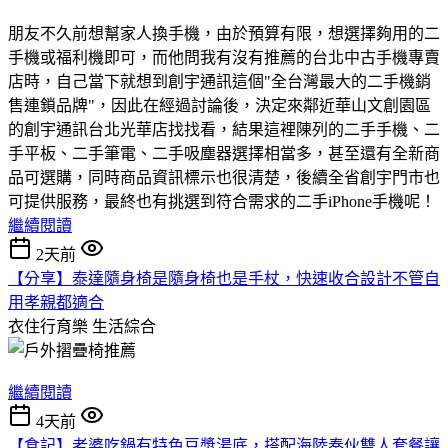
朋友不久前想幫家人換手機，由於預算有限，想選擇夠用的二
手機或福利機即可，而他問我有沒有推薦的台北中古手機專賣
店時，自己當下就想到創宇通訊這個"全台灣最大的二手機銷
售連鎖品牌"，因此在經過討論後，決定來鄰近華山文創園區
的創宇通訊台北光華店找找看，結果這裡陳列的二手手機、二
手平板、二手筆電、二手吸塵器選擇相當多，甚至還有全新商
品可選購，同時商品資訊標示也很清楚，後續全省創宇門市也
可提供服務，最終也有挑選到符合需求的二手iPhone手機呢！
繼續閱讀
2天前
【分享】泰達隨身椅是隨身椅也是手杖，快速收合設計不管自
用孝親都適合
衣住行育樂
生活綜合
繼續閱讀
4天前
【食記】老婆吃鍋有特色豆漿湯底，搭配海陸奏伙雙人套餐讓