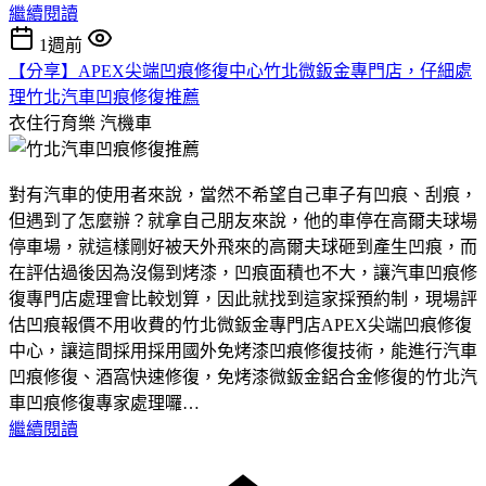
繼續閱讀
1週前
【分享】APEX尖端凹痕修復中心竹北微鈑金專門店，仔細處
理竹北汽車凹痕修復推薦
衣住行育樂
汽機車
對有汽車的使用者來說，當然不希望自己車子有凹痕、刮痕，
但遇到了怎麼辦？就拿自己朋友來說，他的車停在高爾夫球場
停車場，就這樣剛好被天外飛來的高爾夫球砸到產生凹痕，而
在評估過後因為沒傷到烤漆，凹痕面積也不大，讓汽車凹痕修
復專門店處理會比較划算，因此就找到這家採預約制，現場評
估凹痕報價不用收費的竹北微鈑金專門店APEX尖端凹痕修復
中心，讓這間採用採用國外免烤漆凹痕修復技術，能進行汽車
凹痕修復、酒窩快速修復，免烤漆微鈑金鋁合金修復的竹北汽
車凹痕修復專家處理囉…
繼續閱讀