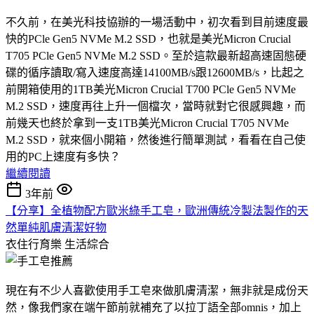
不久前，在美光科技協辦的一場活動中，初次看到目前速度最
快的PCle Gen5 NVMe M.2 SSD，也就是美光Micron Crucial
T705 PCle Gen5 NVMe M.2 SSD。至於這款最新超高速固態硬
碟的循序讀取/寫入速度高達14100MB/s跟12600MB/s，比起之
前開箱使用的1TB美光Micron Crucial T700 PCle Gen5 NVMe
M.2 SSD，速度再往上升一個檔次，當時就對它很感興趣，而
前幾天也終於拿到一支1TB美光Micron Crucial T705 NVMe
M.2 SSD，就來個小開箱，然後進行簡單測試，看看在自己使
用的PC上速度有多快？
繼續閱讀
3年前
【分享】全植物配方歐米綠手工皂，歐洲傳統冷製法製作的天
然單純肌膚清潔好物
衣住行育樂
生活綜合
現在有不少人喜歡使用手工皂來做肌膚清潔，無非就是成份天
然，像我們家在端午節前就補充了以拉丁語全部omnis，加上