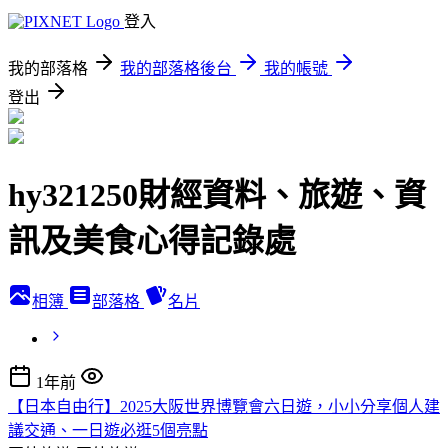
登入
我的部落格
我的部落格後台
我的帳號
登出
hy321250財經資料、旅遊、資
訊及美食心得記錄處
相簿
部落格
名片
1年前
【日本自由行】2025大阪世界博覽會六日遊，小小分享個人建
議交通、一日遊必逛5個亮點