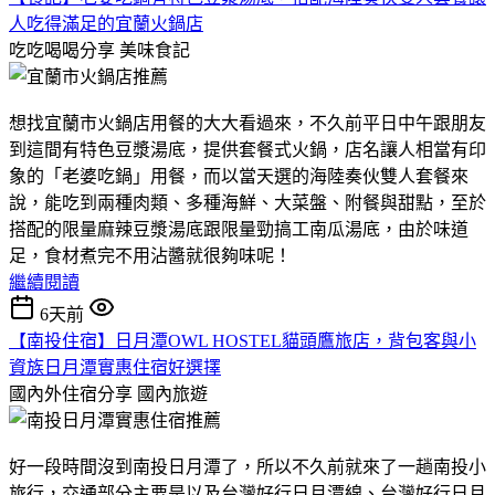
人吃得滿足的宜蘭火鍋店
吃吃喝喝分享
美味食記
想找宜蘭市火鍋店用餐的大大看過來，不久前平日中午跟朋友
到這間有特色豆漿湯底，提供套餐式火鍋，店名讓人相當有印
象的「老婆吃鍋」用餐，而以當天選的海陸奏伙雙人套餐來
說，能吃到兩種肉類、多種海鮮、大菜盤、附餐與甜點，至於
搭配的限量麻辣豆漿湯底跟限量勁搞工南瓜湯底，由於味道
足，食材煮完不用沾醬就很夠味呢！
繼續閱讀
6天前
【南投住宿】日月潭OWL HOSTEL貓頭鷹旅店，背包客與小
資族日月潭實惠住宿好選擇
國內外住宿分享
國內旅遊
好一段時間沒到南投日月潭了，所以不久前就來了一趟南投小
旅行，交通部分主要是以及台灣好行日月潭線、台灣好行日月