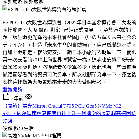
國外旅遊
國外旅遊
EXPO 2025大阪世界博覽會（2025年日本國際博覽會、大阪萬
國博覽會、大阪·關西世博）已經正式開展了，至於這次的主
題「讓生命更光輝的未來社會藍圖」（いのち輝く未来社会の
デザイン），打造「未來生命的實驗場」，自己感覺還不錯，
再加上距離近，就決定安排一趟日本小旅行去朝聖一下，而跟
第一次去看的2010上海世界博覽會一樣，這次也安排了6天去
逛2025大阪世博，然後能看多少算多少，因此也有一些事前準
備跟實際看到的資訊可供分享，所以就簡單分享一下，讓之後
安排這裡做為大阪景點來走走的大大做個參考。
繼續閱讀
2年前
【開箱】美光Micron Crucial T705 PCle Gen5 NVMe M.2
SSD，破萬循序讀寫速度再往上升一個檔次的最新超高速固態
硬碟
硬體
數位生活