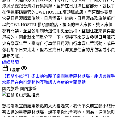
潭溪頭線跟台灣好行集集線，至於在日月潭住宿部分，就找了
在伊達邵碼頭旁的OWL HOSTEL貓頭鷹旅店。而這間你要當
它是日月潭膠囊旅館、日月潭青年旅館、日月潭商務旅館都可
以的OWL HOSTEL貓頭鷹旅店，裡面的單人床位、雙人床位
都有門禁，並且公用廁所還使用免治馬桶，整個住起來覺得蠻
舒適的，因此就來簡單分享一下，讓接下來要去參與日月潭花
火音樂嘉年華、臺灣自行車節日月潭自行車嘉年華活動，或是
像我想平日來走走，但希望找日月潭實惠住宿的背包客或小資
族參考囉…
繼續閱讀
1週前
【宜蘭小旅行】冬山動物親子樂園星夢森林劇場，能與會握手
水豚君在內可愛動物互動讓人療癒的宜蘭景點
國內旅遊
國內旅遊
想找鄰近宜蘭羅東景點的大大看過來，我們不久前宜蘭小旅行
有去逛的星夢森林劇場，說不定你也會喜歡。因為，這個能與