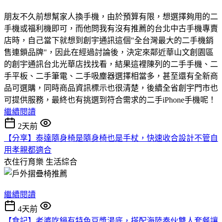
朋友不久前想幫家人換手機，由於預算有限，想選擇夠用的二
手機或福利機即可，而他問我有沒有推薦的台北中古手機專賣
店時，自己當下就想到創宇通訊這個"全台灣最大的二手機銷
售連鎖品牌"，因此在經過討論後，決定來鄰近華山文創園區
的創宇通訊台北光華店找找看，結果這裡陳列的二手手機、二
手平板、二手筆電、二手吸塵器選擇相當多，甚至還有全新商
品可選購，同時商品資訊標示也很清楚，後續全省創宇門市也
可提供服務，最終也有挑選到符合需求的二手iPhone手機呢！
繼續閱讀
2天前
【分享】泰達隨身椅是隨身椅也是手杖，快速收合設計不管自
用孝親都適合
衣住行育樂
生活綜合
繼續閱讀
4天前
【食記】老婆吃鍋有特色豆漿湯底，搭配海陸奏伙雙人套餐讓