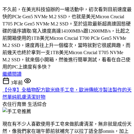
不久前，在美光科技協辦的一場活動中，初次看到目前速度最
快的PCle Gen5 NVMe M.2 SSD，也就是美光Micron Crucial
T705 PCle Gen5 NVMe M.2 SSD。至於這款最新超高速固態硬
碟的循序讀取/寫入速度高達14100MB/s跟12600MB/s，比起之
前開箱使用的1TB美光Micron Crucial T700 PCle Gen5 NVMe
M.2 SSD，速度再往上升一個檔次，當時就對它很感興趣，而
前幾天也終於拿到一支1TB美光Micron Crucial T705 NVMe
M.2 SSD，就來個小開箱，然後進行簡單測試，看看在自己使
用的PC上速度有多快？
繼續閱讀
3年前
【分享】全植物配方歐米綠手工皂，歐洲傳統冷製法製作的天
然單純肌膚清潔好物
衣住行育樂
生活綜合
現在有不少人喜歡使用手工皂來做肌膚清潔，無非就是成份天
然，像我們家在端午節前就補充了以拉丁語全部omnis，加上