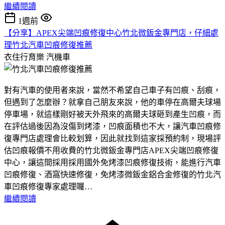
繼續閱讀
1週前
【分享】APEX尖端凹痕修復中心竹北微鈑金專門店，仔細處
理竹北汽車凹痕修復推薦
衣住行育樂
汽機車
對有汽車的使用者來說，當然不希望自己車子有凹痕、刮痕，
但遇到了怎麼辦？就拿自己朋友來說，他的車停在高爾夫球場
停車場，就這樣剛好被天外飛來的高爾夫球砸到產生凹痕，而
在評估過後因為沒傷到烤漆，凹痕面積也不大，讓汽車凹痕修
復專門店處理會比較划算，因此就找到這家採預約制，現場評
估凹痕報價不用收費的竹北微鈑金專門店APEX尖端凹痕修復
中心，讓這間採用採用國外免烤漆凹痕修復技術，能進行汽車
凹痕修復、酒窩快速修復，免烤漆微鈑金鋁合金修復的竹北汽
車凹痕修復專家處理囉…
繼續閱讀