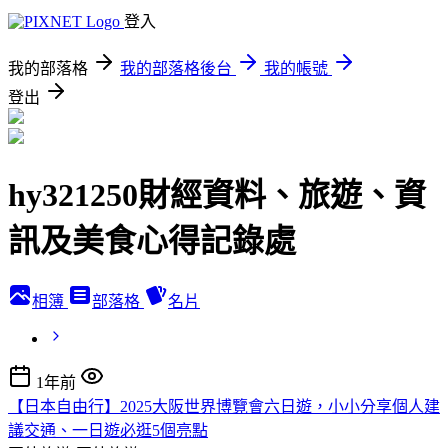
登入
我的部落格
我的部落格後台
我的帳號
登出
hy321250財經資料、旅遊、資
訊及美食心得記錄處
相簿
部落格
名片
1年前
【日本自由行】2025大阪世界博覽會六日遊，小小分享個人建
議交通、一日遊必逛5個亮點