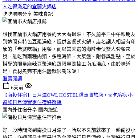
人吃得滿足的宜蘭火鍋店
吃吃喝喝分享
美味食記
想找宜蘭市火鍋店用餐的大大看過來，不久前平日中午跟朋友
到這間有特色豆漿湯底，提供套餐式火鍋，店名讓人相當有印
象的「老婆吃鍋」用餐，而以當天選的海陸奏伙雙人套餐來
說，能吃到兩種肉類、多種海鮮、大菜盤、附餐與甜點，至於
搭配的限量麻辣豆漿湯底跟限量勁搞工南瓜湯底，由於味道
足，食材煮完不用沾醬就很夠味呢！
繼續閱讀
6天前
【南投住宿】日月潭OWL HOSTEL貓頭鷹旅店，背包客與小
資族日月潭實惠住宿好選擇
國內外住宿分享
國內旅遊
好一段時間沒到南投日月潭了，所以不久前就來了一趟南投小
旅行，交通部分主要是以及台灣好行日月潭線、台灣好行日月