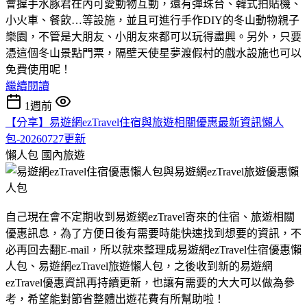
會握手水豚君在內可愛動物互動，還有彈珠台、韓式拍貼機、
小火車、餐飲…等設施，並且可進行手作DIY的冬山動物親子
樂園，不管是大朋友、小朋友來都可以玩得盡興。另外，只要
憑這個冬山景點門票，隔壁天使星夢渡假村的戲水設施也可以
免費使用呢！
繼續閱讀
1週前
【分享】易遊網ezTravel住宿與旅遊相關優惠最新資訊懶人
包-20260727更新
懶人包
國內旅遊
自己現在會不定期收到易遊網ezTravel寄來的住宿、旅遊相關
優惠訊息，為了方便日後有需要時能快速找到想要的資訊，不
必再回去翻E-mail，所以就來整理成易遊網ezTravel住宿優惠懶
人包、易遊網ezTravel旅遊懶人包，之後收到新的易遊網
ezTravel優惠資訊再持續更新，也讓有需要的大大可以做為參
考，希望能對節省整體出遊花費有所幫助啦！