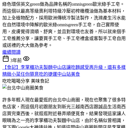
綠色環保英文green做為品牌名稱的omnisgreen歐米綠手工皂。
而這個以最高等級奧利塔特級冷壓初榨橄欖油做為基本材料，
加上全植物配方，採用歐洲傳統冷製法製作，洗滌產生污水能
在自然環境中降解的歐米綠omnisgreen手工皂，自己實際使
用，皮膚覺得滑順、舒爽，並且對環境也友善，所以就來個手
工皂推薦分享，讓要買手工皂、手工皂禮盒或客製手工皂自用
或送禮的大大做為參考。
繼續閱讀
3年前
【食記】李掌櫃功夫製麵中山店讓吃麵感受再升級，還有多樣
精緻小菜任你隨意吃的捷運中山站美食
吃吃喝喝分享
美味食記
許多年輕人現在最愛逛的台北中山商圈，現在也聚集了很多特
色店家，而這個月初跟朋友到新光三越南西店跟誠品生活南西
店買完東西後，就逛逛附近巷弄順便覓食，結果發現這家讓人
眼睛為之一亮的李掌櫃功夫製麵中山店，由於名稱似曾相識，
當下跟Google大神請益後，知道這間中山商圈新開店是李掌櫃