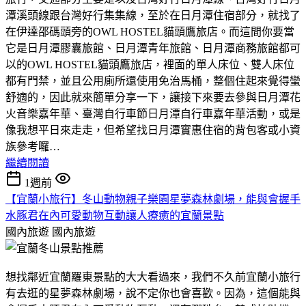
潭溪頭線跟台灣好行集集線，至於在日月潭住宿部分，就找了
在伊達邵碼頭旁的OWL HOSTEL貓頭鷹旅店。而這間你要當
它是日月潭膠囊旅館、日月潭青年旅館、日月潭商務旅館都可
以的OWL HOSTEL貓頭鷹旅店，裡面的單人床位、雙人床位
都有門禁，並且公用廁所還使用免治馬桶，整個住起來覺得蠻
舒適的，因此就來簡單分享一下，讓接下來要去參與日月潭花
火音樂嘉年華、臺灣自行車節日月潭自行車嘉年華活動，或是
像我想平日來走走，但希望找日月潭實惠住宿的背包客或小資
族參考囉…
繼續閱讀
1週前
【宜蘭小旅行】冬山動物親子樂園星夢森林劇場，能與會握手
水豚君在內可愛動物互動讓人療癒的宜蘭景點
國內旅遊
國內旅遊
想找鄰近宜蘭羅東景點的大大看過來，我們不久前宜蘭小旅行
有去逛的星夢森林劇場，說不定你也會喜歡。因為，這個能與