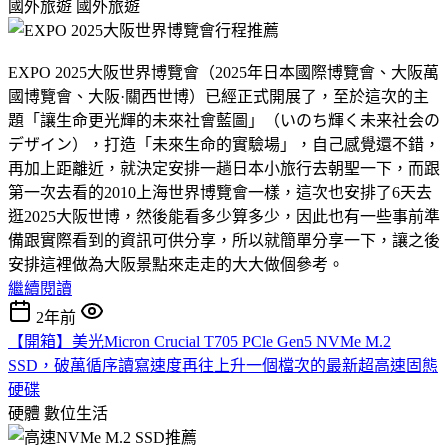
國外旅遊
國外旅遊
EXPO 2025大阪世界博覽會（2025年日本國際博覽會、大阪萬
國博覽會、大阪·關西世博）已經正式開展了，至於這次的主
題「讓生命更光輝的未來社會藍圖」（いのち輝く未来社会の
デザイン），打造「未來生命的實驗場」，自己感覺還不錯，
再加上距離近，就決定安排一趟日本小旅行去朝聖一下，而跟
第一次去看的2010上海世界博覽會一樣，這次也安排了6天去
逛2025大阪世博，然後能看多少算多少，因此也有一些事前準
備跟實際看到的資訊可供分享，所以就簡單分享一下，讓之後
安排這裡做為大阪景點來走走的大大做個參考。
繼續閱讀
2年前
【開箱】美光Micron Crucial T705 PCle Gen5 NVMe M.2
SSD，破萬循序讀寫速度再往上升一個檔次的最新超高速固態
硬碟
硬體
數位生活