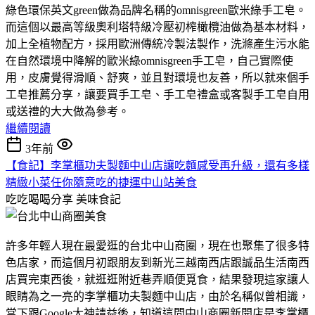
綠色環保英文green做為品牌名稱的omnisgreen歐米綠手工皂。
而這個以最高等級奧利塔特級冷壓初榨橄欖油做為基本材料，
加上全植物配方，採用歐洲傳統冷製法製作，洗滌產生污水能
在自然環境中降解的歐米綠omnisgreen手工皂，自己實際使
用，皮膚覺得滑順、舒爽，並且對環境也友善，所以就來個手
工皂推薦分享，讓要買手工皂、手工皂禮盒或客製手工皂自用
或送禮的大大做為參考。
繼續閱讀
3年前
【食記】李掌櫃功夫製麵中山店讓吃麵感受再升級，還有多樣
精緻小菜任你隨意吃的捷運中山站美食
吃吃喝喝分享
美味食記
許多年輕人現在最愛逛的台北中山商圈，現在也聚集了很多特
色店家，而這個月初跟朋友到新光三越南西店跟誠品生活南西
店買完東西後，就逛逛附近巷弄順便覓食，結果發現這家讓人
眼睛為之一亮的李掌櫃功夫製麵中山店，由於名稱似曾相識，
當下跟Google大神請益後，知道這間中山商圈新開店是李掌櫃