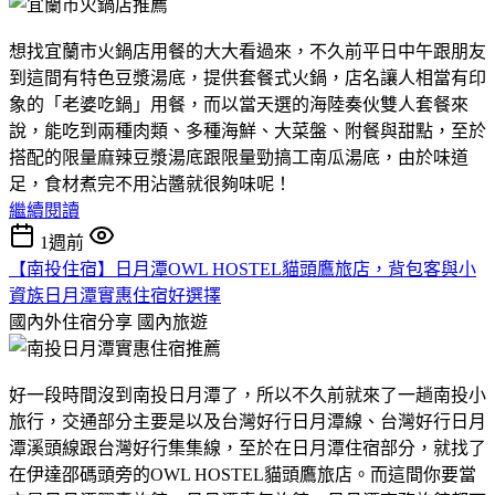
想找宜蘭市火鍋店用餐的大大看過來，不久前平日中午跟朋友
到這間有特色豆漿湯底，提供套餐式火鍋，店名讓人相當有印
象的「老婆吃鍋」用餐，而以當天選的海陸奏伙雙人套餐來
說，能吃到兩種肉類、多種海鮮、大菜盤、附餐與甜點，至於
搭配的限量麻辣豆漿湯底跟限量勁搞工南瓜湯底，由於味道
足，食材煮完不用沾醬就很夠味呢！
繼續閱讀
1週前
【南投住宿】日月潭OWL HOSTEL貓頭鷹旅店，背包客與小
資族日月潭實惠住宿好選擇
國內外住宿分享
國內旅遊
好一段時間沒到南投日月潭了，所以不久前就來了一趟南投小
旅行，交通部分主要是以及台灣好行日月潭線、台灣好行日月
潭溪頭線跟台灣好行集集線，至於在日月潭住宿部分，就找了
在伊達邵碼頭旁的OWL HOSTEL貓頭鷹旅店。而這間你要當