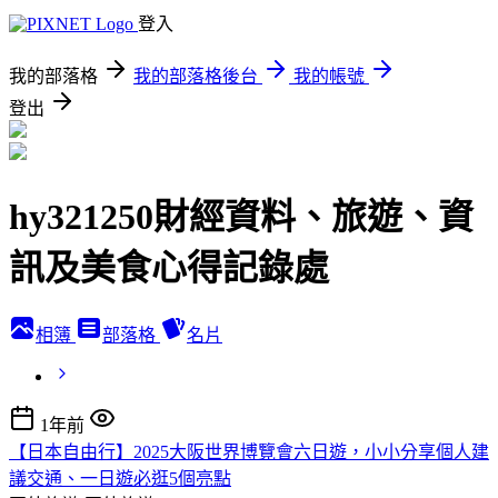
登入
我的部落格
我的部落格後台
我的帳號
登出
hy321250財經資料、旅遊、資
訊及美食心得記錄處
相簿
部落格
名片
1年前
【日本自由行】2025大阪世界博覽會六日遊，小小分享個人建
議交通、一日遊必逛5個亮點