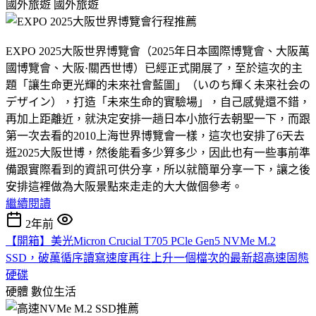
國外旅遊
國外旅遊
EXPO 2025大阪世界博覽會（2025年日本國際博覽會、大阪萬
國博覽會、大阪·關西世博）已經正式開展了，至於這次的主
題「讓生命更光輝的未來社會藍圖」（いのち輝く未来社会の
デザイン），打造「未來生命的實驗場」，自己感覺還不錯，
再加上距離近，就決定安排一趟日本小旅行去朝聖一下，而跟
第一次去看的2010上海世界博覽會一樣，這次也安排了6天去
逛2025大阪世博，然後能看多少算多少，因此也有一些事前準
備跟實際看到的資訊可供分享，所以就簡單分享一下，讓之後
安排這裡做為大阪景點來走走的大大做個參考。
繼續閱讀
2年前
【開箱】美光Micron Crucial T705 PCle Gen5 NVMe M.2
SSD，破萬循序讀寫速度再往上升一個檔次的最新超高速固態
硬碟
硬體
數位生活