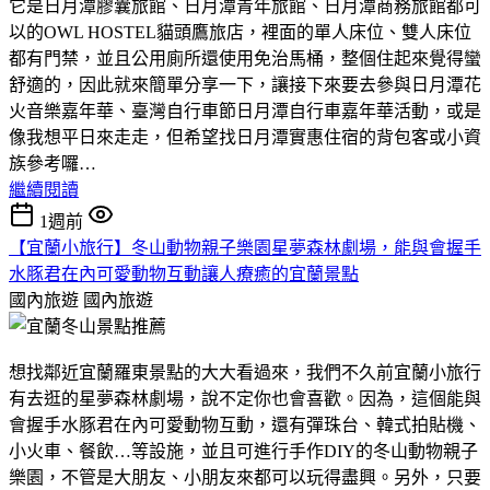
它是日月潭膠囊旅館、日月潭青年旅館、日月潭商務旅館都可
以的OWL HOSTEL貓頭鷹旅店，裡面的單人床位、雙人床位
都有門禁，並且公用廁所還使用免治馬桶，整個住起來覺得蠻
舒適的，因此就來簡單分享一下，讓接下來要去參與日月潭花
火音樂嘉年華、臺灣自行車節日月潭自行車嘉年華活動，或是
像我想平日來走走，但希望找日月潭實惠住宿的背包客或小資
族參考囉…
繼續閱讀
1週前
【宜蘭小旅行】冬山動物親子樂園星夢森林劇場，能與會握手
水豚君在內可愛動物互動讓人療癒的宜蘭景點
國內旅遊
國內旅遊
想找鄰近宜蘭羅東景點的大大看過來，我們不久前宜蘭小旅行
有去逛的星夢森林劇場，說不定你也會喜歡。因為，這個能與
會握手水豚君在內可愛動物互動，還有彈珠台、韓式拍貼機、
小火車、餐飲…等設施，並且可進行手作DIY的冬山動物親子
樂園，不管是大朋友、小朋友來都可以玩得盡興。另外，只要