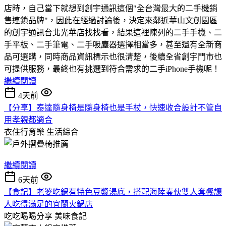
店時，自己當下就想到創宇通訊這個"全台灣最大的二手機銷
售連鎖品牌"，因此在經過討論後，決定來鄰近華山文創園區
的創宇通訊台北光華店找找看，結果這裡陳列的二手手機、二
手平板、二手筆電、二手吸塵器選擇相當多，甚至還有全新商
品可選購，同時商品資訊標示也很清楚，後續全省創宇門市也
可提供服務，最終也有挑選到符合需求的二手iPhone手機呢！
繼續閱讀
4天前
【分享】泰達隨身椅是隨身椅也是手杖，快速收合設計不管自
用孝親都適合
衣住行育樂
生活綜合
繼續閱讀
6天前
【食記】老婆吃鍋有特色豆漿湯底，搭配海陸奏伙雙人套餐讓
人吃得滿足的宜蘭火鍋店
吃吃喝喝分享
美味食記