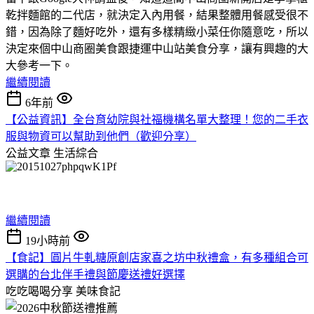
乾拌麵館的二代店，就決定入內用餐，結果整體用餐感受很不
錯，因為除了麵好吃外，還有多樣精緻小菜任你隨意吃，所以
決定來個中山商圈美食跟捷運中山站美食分享，讓有興趣的大
大參考一下。
繼續閱讀
6年前
【公益資訊】全台育幼院與社福機構名單大整理！您的二手衣
服與物資可以幫助到他們（歡迎分享）
公益文章
生活綜合
繼續閱讀
19小時前
【食記】圓片牛軋糖原創店家喜之坊中秋禮盒，有多種組合可
選購的台北伴手禮與節慶送禮好選擇
吃吃喝喝分享
美味食記