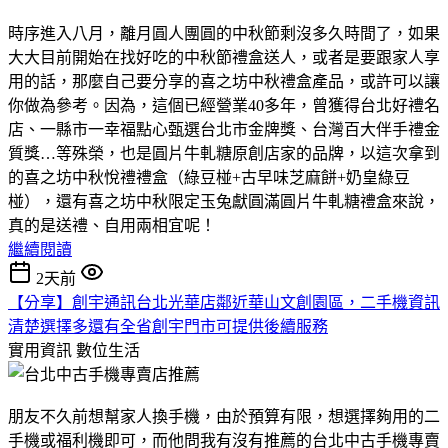
時序進入八月，離月圓人團圓的中秋節剩沒多久時間了，如果
大大目前開始在找好吃的中秋節禮盒送人，或者是要跟家人享
用的話，那麼自己要分享的喜之坊中秋禮盒產品，或許可以讓
你做為參考。因為，這個已經營業40多年，曾獲得台北好禮名
店、一縣市一幸福點心甄選台北市金牌獎、台灣百大伴手禮金
質獎…等殊榮，也是圓片牛軋糖原創店家的品牌，以這次拿到
的喜之坊中秋悅禮禮盒（綠豆椪+古早味芝麻餅+奶皇綠豆
椪），還有喜之坊中秋限定玉兔獻圓滿圓片牛軋糖禮盒來說，
真的是送禮、自用兩相宜呢！
繼續閱讀
2天前
【分享】創宇通訊台北光華店鄰近華山文創園區，二手機資訊
清楚選擇多還有全省創宇門市可提供後續服務
實用資訊
數位生活
朋友不久前想幫家人換手機，由於預算有限，想選擇夠用的二
手機或福利機即可，而他問我有沒有推薦的台北中古手機專賣