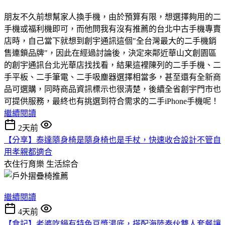
朋友不久前想幫家人換手機，由於預算有限，想選擇夠用的二
手機或福利機即可，而他問我有沒有推薦的台北中古手機專賣
店時，自己當下就想到創宇通訊這個"全台灣最大的二手機銷
售連鎖品牌"，因此在經過討論後，決定來鄰近華山文創園區
的創宇通訊台北光華店找找看，結果這裡陳列的二手手機、二
手平板、二手筆電、二手吸塵器選擇相當多，甚至還有全新商
品可選購，同時商品資訊標示也很清楚，後續全省創宇門市也
可提供服務，最終也有挑選到符合需求的二手iPhone手機呢！
繼續閱讀
2天前
【分享】泰達隨身椅是隨身椅也是手杖，快速收合設計不管自
用孝親都適合
衣住行育樂
生活綜合
繼續閱讀
4天前
【食記】老婆吃鍋有特色豆漿湯底，搭配海陸奏伙雙人套餐讓