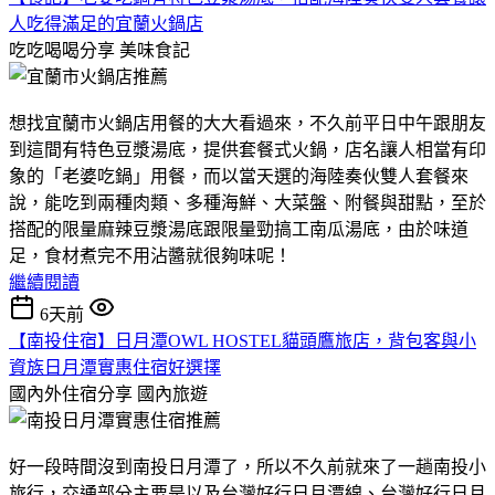
人吃得滿足的宜蘭火鍋店
吃吃喝喝分享
美味食記
想找宜蘭市火鍋店用餐的大大看過來，不久前平日中午跟朋友
到這間有特色豆漿湯底，提供套餐式火鍋，店名讓人相當有印
象的「老婆吃鍋」用餐，而以當天選的海陸奏伙雙人套餐來
說，能吃到兩種肉類、多種海鮮、大菜盤、附餐與甜點，至於
搭配的限量麻辣豆漿湯底跟限量勁搞工南瓜湯底，由於味道
足，食材煮完不用沾醬就很夠味呢！
繼續閱讀
6天前
【南投住宿】日月潭OWL HOSTEL貓頭鷹旅店，背包客與小
資族日月潭實惠住宿好選擇
國內外住宿分享
國內旅遊
好一段時間沒到南投日月潭了，所以不久前就來了一趟南投小
旅行，交通部分主要是以及台灣好行日月潭線、台灣好行日月