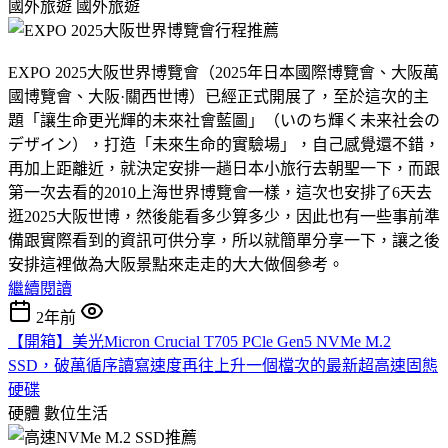
國外旅遊
國外旅遊
EXPO 2025大阪世界博覽會（2025年日本國際博覽會、大阪萬
國博覽會、大阪·關西世博）已經正式開展了，至於這次的主
題「讓生命更光輝的未來社會藍圖」（いのち輝く未来社会の
デザイン），打造「未來生命的實驗場」，自己感覺還不錯，
再加上距離近，就決定安排一趟日本小旅行去朝聖一下，而跟
第一次去看的2010上海世界博覽會一樣，這次也安排了6天去
逛2025大阪世博，然後能看多少算多少，因此也有一些事前準
備跟實際看到的資訊可供分享，所以就簡單分享一下，讓之後
安排這裡做為大阪景點來走走的大大做個參考。
繼續閱讀
2年前
【開箱】美光Micron Crucial T705 PCle Gen5 NVMe M.2
SSD，破萬循序讀寫速度再往上升一個檔次的最新超高速固態
硬碟
硬體
數位生活