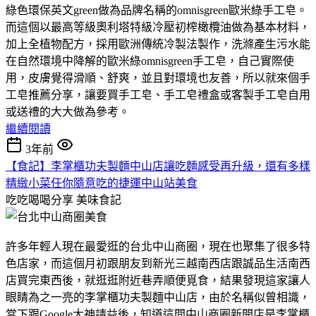
綠色環保英文green做為品牌名稱的omnisgreen歐米綠手工皂。
而這個以最高等級奧利塔特級冷壓初榨橄欖油做為基本材料，
加上全植物配方，採用歐洲傳統冷製法製作，洗滌產生污水能
在自然環境中降解的歐米綠omnisgreen手工皂，自己實際使
用，皮膚覺得滑順、舒爽，並且對環境也友善，所以就來個手
工皂推薦分享，讓要買手工皂、手工皂禮盒或客製手工皂自用
或送禮的大大做為參考。
繼續閱讀
3年前
【食記】李掌櫃功夫製麵中山店讓吃麵感受再升級，還有多樣
精緻小菜任你隨意吃的捷運中山站美食
吃吃喝喝分享
美味食記
許多年輕人現在最愛逛的台北中山商圈，現在也聚集了很多特
色店家，而這個月初跟朋友到新光三越南西店跟誠品生活南西
店買完東西後，就逛逛附近巷弄順便覓食，結果發現這家讓人
眼睛為之一亮的李掌櫃功夫製麵中山店，由於名稱似曾相識，
當下跟Google大神請益後，知道這間中山商圈新開店是李掌櫃