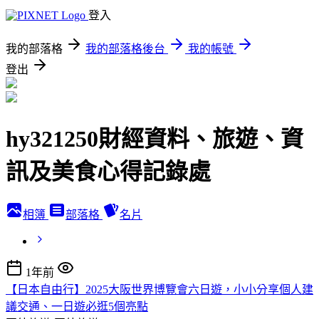
登入
我的部落格
我的部落格後台
我的帳號
登出
hy321250財經資料、旅遊、資
訊及美食心得記錄處
相簿
部落格
名片
1年前
【日本自由行】2025大阪世界博覽會六日遊，小小分享個人建
議交通、一日遊必逛5個亮點