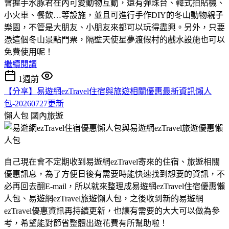
會握手水豚君在內可愛動物互動，還有彈珠台、韓式拍貼機、
小火車、餐飲…等設施，並且可進行手作DIY的冬山動物親子
樂園，不管是大朋友、小朋友來都可以玩得盡興。另外，只要
憑這個冬山景點門票，隔壁天使星夢渡假村的戲水設施也可以
免費使用呢！
繼續閱讀
1週前
【分享】易遊網ezTravel住宿與旅遊相關優惠最新資訊懶人
包-20260727更新
懶人包
國內旅遊
自己現在會不定期收到易遊網ezTravel寄來的住宿、旅遊相關
優惠訊息，為了方便日後有需要時能快速找到想要的資訊，不
必再回去翻E-mail，所以就來整理成易遊網ezTravel住宿優惠懶
人包、易遊網ezTravel旅遊懶人包，之後收到新的易遊網
ezTravel優惠資訊再持續更新，也讓有需要的大大可以做為參
考，希望能對節省整體出遊花費有所幫助啦！