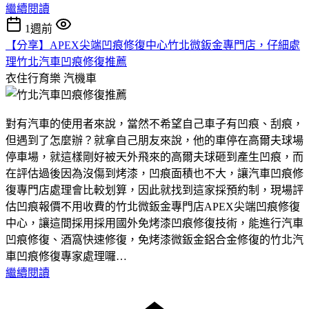
繼續閱讀
1週前
【分享】APEX尖端凹痕修復中心竹北微鈑金專門店，仔細處
理竹北汽車凹痕修復推薦
衣住行育樂
汽機車
對有汽車的使用者來說，當然不希望自己車子有凹痕、刮痕，
但遇到了怎麼辦？就拿自己朋友來說，他的車停在高爾夫球場
停車場，就這樣剛好被天外飛來的高爾夫球砸到產生凹痕，而
在評估過後因為沒傷到烤漆，凹痕面積也不大，讓汽車凹痕修
復專門店處理會比較划算，因此就找到這家採預約制，現場評
估凹痕報價不用收費的竹北微鈑金專門店APEX尖端凹痕修復
中心，讓這間採用採用國外免烤漆凹痕修復技術，能進行汽車
凹痕修復、酒窩快速修復，免烤漆微鈑金鋁合金修復的竹北汽
車凹痕修復專家處理囉…
繼續閱讀