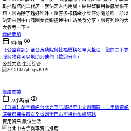
乾拌麵館的二代店，就決定入內用餐，結果整體用餐感受很不
錯，因為除了麵好吃外，還有多樣精緻小菜任你隨意吃，所以
決定來個中山商圈美食跟捷運中山站美食分享，讓有興趣的大
大參考一下。
繼續閱讀
6年前
【公益資訊】全台育幼院與社福機構名單大整理！您的二手衣
服與物資可以幫助到他們（歡迎分享）
公益文章
生活綜合
繼續閱讀
22小時前
【分享】創宇通訊台北光華店鄰近華山文創園區，二手機資訊
清楚選擇多還有全省創宇門市可提供後續服務
實用資訊
數位生活