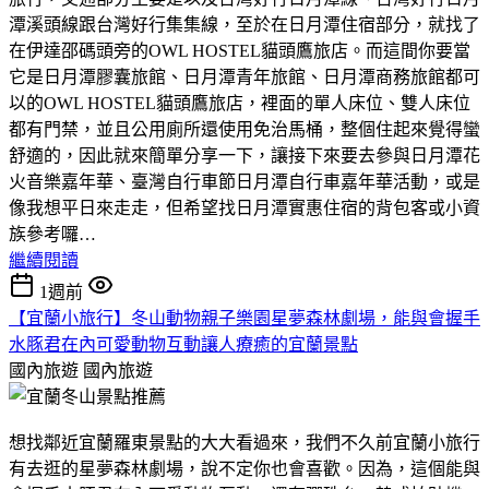
潭溪頭線跟台灣好行集集線，至於在日月潭住宿部分，就找了
在伊達邵碼頭旁的OWL HOSTEL貓頭鷹旅店。而這間你要當
它是日月潭膠囊旅館、日月潭青年旅館、日月潭商務旅館都可
以的OWL HOSTEL貓頭鷹旅店，裡面的單人床位、雙人床位
都有門禁，並且公用廁所還使用免治馬桶，整個住起來覺得蠻
舒適的，因此就來簡單分享一下，讓接下來要去參與日月潭花
火音樂嘉年華、臺灣自行車節日月潭自行車嘉年華活動，或是
像我想平日來走走，但希望找日月潭實惠住宿的背包客或小資
族參考囉…
繼續閱讀
1週前
【宜蘭小旅行】冬山動物親子樂園星夢森林劇場，能與會握手
水豚君在內可愛動物互動讓人療癒的宜蘭景點
國內旅遊
國內旅遊
想找鄰近宜蘭羅東景點的大大看過來，我們不久前宜蘭小旅行
有去逛的星夢森林劇場，說不定你也會喜歡。因為，這個能與