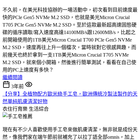
不久前，在美光科技協辦的一場活動中，初次看到目前速度最
快的PCle Gen5 NVMe M.2 SSD，也就是美光Micron Crucial
T705 PCle Gen5 NVMe M.2 SSD。至於這款最新超高速固態硬
碟的循序讀取/寫入速度高達14100MB/s跟12600MB/s，比起之
前開箱使用的1TB美光Micron Crucial T700 PCle Gen5 NVMe
M.2 SSD，速度再往上升一個檔次，當時就對它很感興趣，而
前幾天也終於拿到一支1TB美光Micron Crucial T705 NVMe
M.2 SSD，就來個小開箱，然後進行簡單測試，看看在自己使
用的PC上速度有多快？
繼續閱讀
3年前
【分享】全植物配方歐米綠手工皂，歐洲傳統冷製法製作的天
然單純肌膚清潔好物
衣住行育樂
生活綜合
現在有不少人喜歡使用手工皂來做肌膚清潔，無非就是成份天
然，像我們家在端午節前就補充了以拉丁語全部omnis，加上