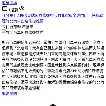
繼續閱讀
1週前
【分享】APEX尖端凹痕修復中心竹北微鈑金專門店，仔細處
理竹北汽車凹痕修復推薦
衣住行育樂
汽機車
對有汽車的使用者來說，當然不希望自己車子有凹痕、刮痕，
但遇到了怎麼辦？就拿自己朋友來說，他的車停在高爾夫球場
停車場，就這樣剛好被天外飛來的高爾夫球砸到產生凹痕，而
在評估過後因為沒傷到烤漆，凹痕面積也不大，讓汽車凹痕修
復專門店處理會比較划算，因此就找到這家採預約制，現場評
估凹痕報價不用收費的竹北微鈑金專門店APEX尖端凹痕修復
中心，讓這間採用採用國外免烤漆凹痕修復技術，能進行汽車
凹痕修復、酒窩快速修復，免烤漆微鈑金鋁合金修復的竹北汽
車凹痕修復專家處理囉…
繼續閱讀