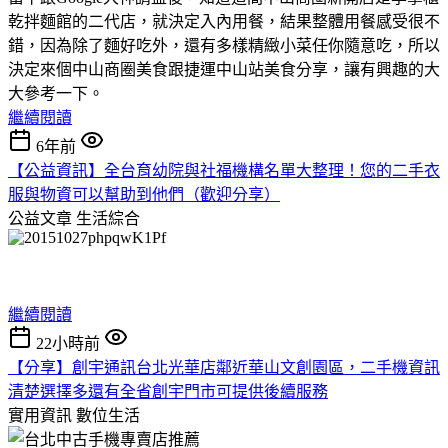
乾拌麵館的二代店，就決定入內用餐，結果整體用餐感受很不
錯，因為除了麵好吃外，還有多樣精緻小菜任你隨意吃，所以
決定來個中山商圈美食跟捷運中山站美食分享，讓有興趣的大
大參考一下。
繼續閱讀
6年前
【公益資訊】全台育幼院與社福機構名單大整理！您的二手衣
服與物資可以幫助到他們（歡迎分享）
公益文章
生活綜合
繼續閱讀
22小時前
【分享】創宇通訊台北光華店鄰近華山文創園區，二手機資訊
清楚選擇多還有全省創宇門市可提供後續服務
實用資訊
數位生活