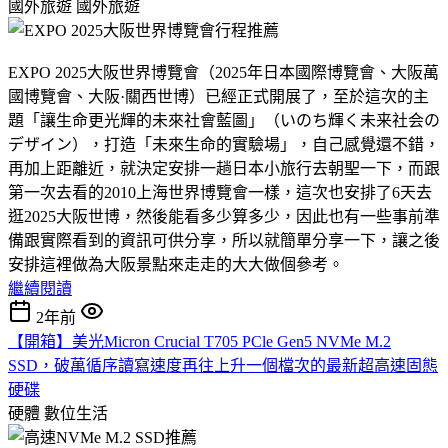
國外旅遊
國外旅遊
EXPO 2025大阪世界博覽會（2025年日本國際博覽會、大阪萬
國博覽會、大阪·關西世博）已經正式開展了，至於這次的主
題「讓生命更光輝的未來社會藍圖」（いのち輝く未来社会の
デザイン），打造「未來生命的實驗場」，自己感覺還不錯，
再加上距離近，就決定安排一趟日本小旅行去朝聖一下，而跟
第一次去看的2010上海世界博覽會一樣，這次也安排了6天去
逛2025大阪世博，然後能看多少算多少，因此也有一些事前準
備跟實際看到的資訊可供分享，所以就簡單分享一下，讓之後
安排這裡做為大阪景點來走走的大大做個參考。
繼續閱讀
2年前
【開箱】美光Micron Crucial T705 PCle Gen5 NVMe M.2
SSD，破萬循序讀寫速度再往上升一個檔次的最新超高速固態
硬碟
硬體
數位生活