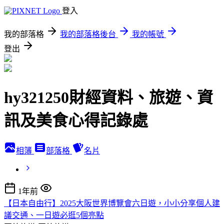
登入
我的部落格
我的部落格後台
我的帳號
登出
hy321250財經資料、旅遊、資
訊及美食心得記錄處
相簿
部落格
名片
1年前
【日本自由行】2025大阪世界博覽會六日遊，小小分享個人建
議交通、一日遊必逛5個亮點