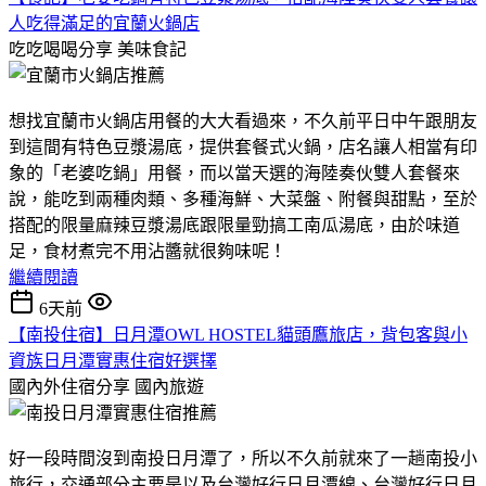
人吃得滿足的宜蘭火鍋店
吃吃喝喝分享
美味食記
想找宜蘭市火鍋店用餐的大大看過來，不久前平日中午跟朋友
到這間有特色豆漿湯底，提供套餐式火鍋，店名讓人相當有印
象的「老婆吃鍋」用餐，而以當天選的海陸奏伙雙人套餐來
說，能吃到兩種肉類、多種海鮮、大菜盤、附餐與甜點，至於
搭配的限量麻辣豆漿湯底跟限量勁搞工南瓜湯底，由於味道
足，食材煮完不用沾醬就很夠味呢！
繼續閱讀
6天前
【南投住宿】日月潭OWL HOSTEL貓頭鷹旅店，背包客與小
資族日月潭實惠住宿好選擇
國內外住宿分享
國內旅遊
好一段時間沒到南投日月潭了，所以不久前就來了一趟南投小
旅行，交通部分主要是以及台灣好行日月潭線、台灣好行日月