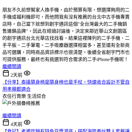
朋友不久前想幫家人換手機，由於預算有限，想選擇夠用的二
手機或福利機即可，而他問我有沒有推薦的台北中古手機專賣
店時，自己當下就想到創宇通訊這個"全台灣最大的二手機銷
售連鎖品牌"，因此在經過討論後，決定來鄰近華山文創園區
的創宇通訊台北光華店找找看，結果這裡陳列的二手手機、二
手平板、二手筆電、二手吸塵器選擇相當多，甚至還有全新商
品可選購，同時商品資訊標示也很清楚，後續全省創宇門市也
可提供服務，最終也有挑選到符合需求的二手iPhone手機呢！
繼續閱讀
2天前
【分享】泰達隨身椅是隨身椅也是手杖，快速收合設計不管自
用孝親都適合
衣住行育樂
生活綜合
繼續閱讀
4天前
【食記】老婆吃鍋有特色豆漿湯底，搭配海陸奏伙雙人套餐讓