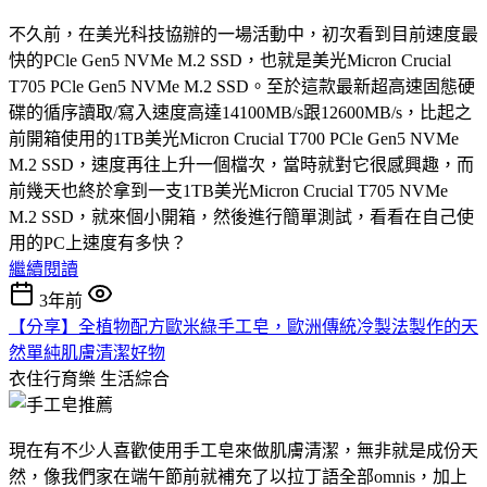
不久前，在美光科技協辦的一場活動中，初次看到目前速度最
快的PCle Gen5 NVMe M.2 SSD，也就是美光Micron Crucial
T705 PCle Gen5 NVMe M.2 SSD。至於這款最新超高速固態硬
碟的循序讀取/寫入速度高達14100MB/s跟12600MB/s，比起之
前開箱使用的1TB美光Micron Crucial T700 PCle Gen5 NVMe
M.2 SSD，速度再往上升一個檔次，當時就對它很感興趣，而
前幾天也終於拿到一支1TB美光Micron Crucial T705 NVMe
M.2 SSD，就來個小開箱，然後進行簡單測試，看看在自己使
用的PC上速度有多快？
繼續閱讀
3年前
【分享】全植物配方歐米綠手工皂，歐洲傳統冷製法製作的天
然單純肌膚清潔好物
衣住行育樂
生活綜合
現在有不少人喜歡使用手工皂來做肌膚清潔，無非就是成份天
然，像我們家在端午節前就補充了以拉丁語全部omnis，加上