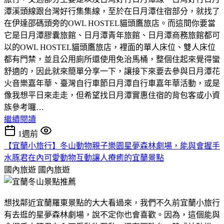
潭溪頭線跟台灣好行集集線，至於在日月潭住宿部分，就找了
在伊達邵碼頭旁的OWL HOSTEL貓頭鷹旅店。而這間你要當
它是日月潭膠囊旅館、日月潭青年旅館、日月潭商務旅館都可
以的OWL HOSTEL貓頭鷹旅店，裡面的單人床位、雙人床位
都有門禁，並且公用廁所還使用免治馬桶，整個住起來覺得蠻
舒適的，因此就來簡單分享一下，讓接下來要去參與日月潭花
火音樂嘉年華、臺灣自行車節日月潭自行車嘉年華活動，或是
像我想平日來走走，但希望找日月潭實惠住宿的背包客或小資
族參考囉…
繼續閱讀
1週前
【宜蘭小旅行】冬山動物親子樂園星夢森林劇場，能與會握手
水豚君在內可愛動物互動讓人療癒的宜蘭景點
國內旅遊
國內旅遊
想找鄰近宜蘭羅東景點的大大看過來，我們不久前宜蘭小旅行
有去逛的星夢森林劇場，說不定你也會喜歡。因為，這個能與