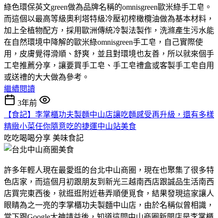
綠色環保英文green做為品牌名稱的omnisgreen歐米綠手工皂。
而這個以最高等級奧利塔特級冷壓初榨橄欖油做為基本材料，
加上全植物配方，採用歐洲傳統冷製法製作，洗滌產生污水能
在自然環境中降解的歐米綠omnisgreen手工皂，自己實際使
用，皮膚覺得滑順、舒爽，並且對環境也友善，所以就來個手
工皂推薦分享，讓要買手工皂、手工皂禮盒或客製手工皂自用
或送禮的大大做為參考。
繼續閱讀
3年前
【食記】李掌櫃功夫製麵中山店讓吃麵感受再升級，還有多樣
精緻小菜任你隨意吃的捷運中山站美食
吃吃喝喝分享
美味食記
許多年輕人現在最愛逛的台北中山商圈，現在也聚集了很多特
色店家，而這個月初跟朋友到新光三越南西店跟誠品生活南西
店買完東西後，就逛逛附近巷弄順便覓食，結果發現這家讓人
眼睛為之一亮的李掌櫃功夫製麵中山店，由於名稱似曾相識，
當下跟Google大神請益後，知道這間中山商圈新開店是李掌櫃