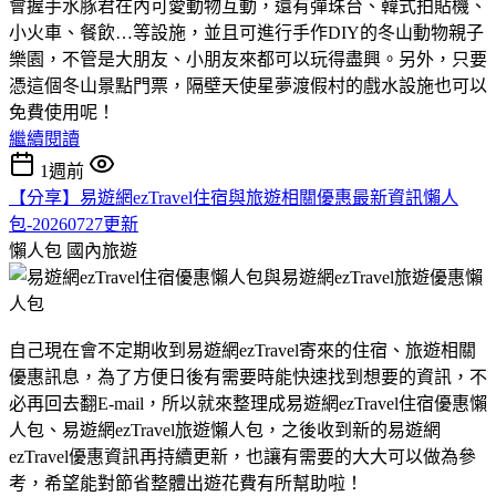
會握手水豚君在內可愛動物互動，還有彈珠台、韓式拍貼機、
小火車、餐飲…等設施，並且可進行手作DIY的冬山動物親子
樂園，不管是大朋友、小朋友來都可以玩得盡興。另外，只要
憑這個冬山景點門票，隔壁天使星夢渡假村的戲水設施也可以
免費使用呢！
繼續閱讀
1週前
【分享】易遊網ezTravel住宿與旅遊相關優惠最新資訊懶人
包-20260727更新
懶人包
國內旅遊
自己現在會不定期收到易遊網ezTravel寄來的住宿、旅遊相關
優惠訊息，為了方便日後有需要時能快速找到想要的資訊，不
必再回去翻E-mail，所以就來整理成易遊網ezTravel住宿優惠懶
人包、易遊網ezTravel旅遊懶人包，之後收到新的易遊網
ezTravel優惠資訊再持續更新，也讓有需要的大大可以做為參
考，希望能對節省整體出遊花費有所幫助啦！