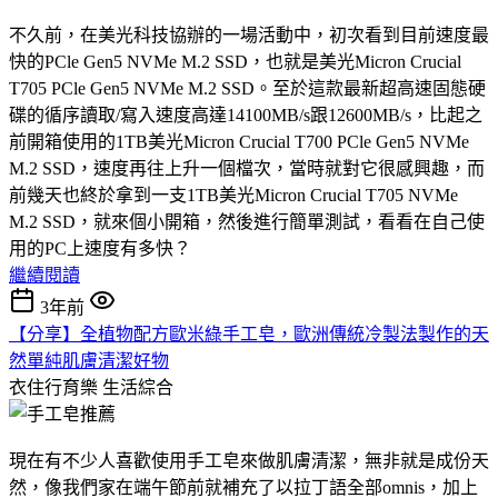
不久前，在美光科技協辦的一場活動中，初次看到目前速度最
快的PCle Gen5 NVMe M.2 SSD，也就是美光Micron Crucial
T705 PCle Gen5 NVMe M.2 SSD。至於這款最新超高速固態硬
碟的循序讀取/寫入速度高達14100MB/s跟12600MB/s，比起之
前開箱使用的1TB美光Micron Crucial T700 PCle Gen5 NVMe
M.2 SSD，速度再往上升一個檔次，當時就對它很感興趣，而
前幾天也終於拿到一支1TB美光Micron Crucial T705 NVMe
M.2 SSD，就來個小開箱，然後進行簡單測試，看看在自己使
用的PC上速度有多快？
繼續閱讀
3年前
【分享】全植物配方歐米綠手工皂，歐洲傳統冷製法製作的天
然單純肌膚清潔好物
衣住行育樂
生活綜合
現在有不少人喜歡使用手工皂來做肌膚清潔，無非就是成份天
然，像我們家在端午節前就補充了以拉丁語全部omnis，加上