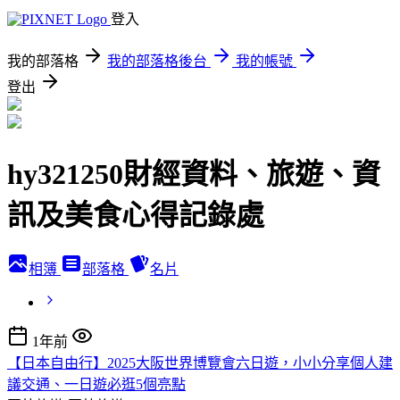
登入
我的部落格
我的部落格後台
我的帳號
登出
hy321250財經資料、旅遊、資
訊及美食心得記錄處
相簿
部落格
名片
1年前
【日本自由行】2025大阪世界博覽會六日遊，小小分享個人建
議交通、一日遊必逛5個亮點