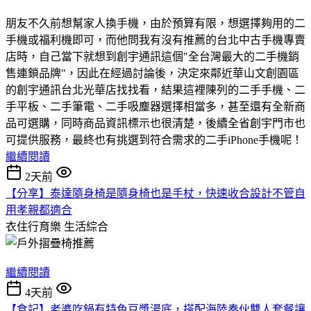
朋友不久前想幫家人換手機，由於預算有限，想選擇夠用的二
手機或福利機即可，而他問我有沒有推薦的台北中古手機專賣
店時，自己當下就想到創宇通訊這個"全台灣最大的二手機銷
售連鎖品牌"，因此在經過討論後，決定來鄰近華山文創園區
的創宇通訊台北光華店找找看，結果這裡陳列的二手手機、二
手平板、二手筆電、二手吸塵器選擇相當多，甚至還有全新商
品可選購，同時商品資訊標示也很清楚，後續全省創宇門市也
可提供服務，最終也有挑選到符合需求的二手iPhone手機呢！
繼續閱讀
2天前
【分享】泰達隨身椅是隨身椅也是手杖，快速收合設計不管自
用孝親都適合
衣住行育樂
生活綜合
繼續閱讀
4天前
【食記】老婆吃鍋有特色豆漿湯底，搭配海陸奏伙雙人套餐讓