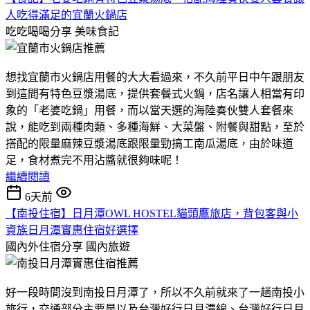
人吃得滿足的宜蘭火鍋店
吃吃喝喝分享
美味食記
想找宜蘭市火鍋店用餐的大大看過來，不久前平日中午跟朋友
到這間有特色豆漿湯底，提供套餐式火鍋，店名讓人相當有印
象的「老婆吃鍋」用餐，而以當天選的海陸奏伙雙人套餐來
說，能吃到兩種肉類、多種海鮮、大菜盤、附餐與甜點，至於
搭配的限量麻辣豆漿湯底跟限量勁搞工南瓜湯底，由於味道
足，食材煮完不用沾醬就很夠味呢！
繼續閱讀
6天前
【南投住宿】日月潭OWL HOSTEL貓頭鷹旅店，背包客與小
資族日月潭實惠住宿好選擇
國內外住宿分享
國內旅遊
好一段時間沒到南投日月潭了，所以不久前就來了一趟南投小
旅行，交通部分主要是以及台灣好行日月潭線、台灣好行日月