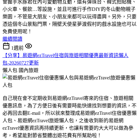
會握手水豚君在內可愛動物互動，還有彈珠台、韓式拍貼機、
小火車、餐飲…等設施，並且可進行手作DIY的冬山動物親子
樂園，不管是大朋友、小朋友來都可以玩得盡興。另外，只要
憑這個冬山景點門票，隔壁天使星夢渡假村的戲水設施也可以
免費使用呢！
繼續閱讀
1週前
【分享】易遊網ezTravel住宿與旅遊相關優惠最新資訊懶人
包-20260727更新
懶人包
國內旅遊
自己現在會不定期收到易遊網ezTravel寄來的住宿、旅遊相關
優惠訊息，為了方便日後有需要時能快速找到想要的資訊，不
必再回去翻E-mail，所以就來整理成易遊網ezTravel住宿優惠懶
人包、易遊網ezTravel旅遊懶人包，之後收到新的易遊網
ezTravel優惠資訊再持續更新，也讓有需要的大大可以做為參
考，希望能對節省整體出遊花費有所幫助啦！