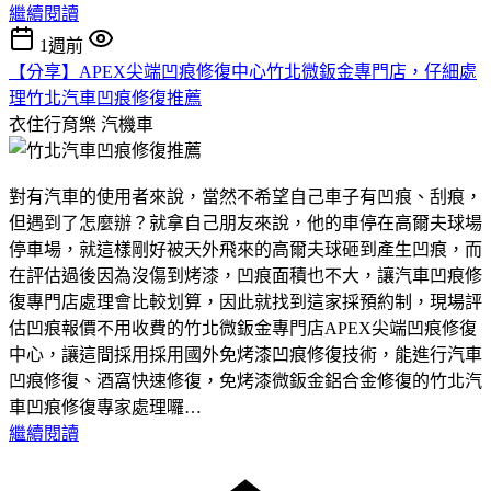
繼續閱讀
1週前
【分享】APEX尖端凹痕修復中心竹北微鈑金專門店，仔細處
理竹北汽車凹痕修復推薦
衣住行育樂
汽機車
對有汽車的使用者來說，當然不希望自己車子有凹痕、刮痕，
但遇到了怎麼辦？就拿自己朋友來說，他的車停在高爾夫球場
停車場，就這樣剛好被天外飛來的高爾夫球砸到產生凹痕，而
在評估過後因為沒傷到烤漆，凹痕面積也不大，讓汽車凹痕修
復專門店處理會比較划算，因此就找到這家採預約制，現場評
估凹痕報價不用收費的竹北微鈑金專門店APEX尖端凹痕修復
中心，讓這間採用採用國外免烤漆凹痕修復技術，能進行汽車
凹痕修復、酒窩快速修復，免烤漆微鈑金鋁合金修復的竹北汽
車凹痕修復專家處理囉…
繼續閱讀