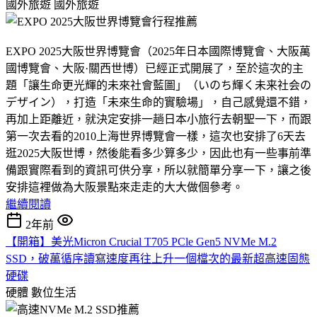
國外旅遊
國外旅遊
EXPO 2025大阪世界博覽會（2025年日本國際博覽會、大阪萬
國博覽會、大阪·關西世博）已經正式開展了，至於這次的主
題「讓生命更光輝的未來社會藍圖」（いのち輝く未来社会の
デザイン），打造「未來生命的實驗場」，自己感覺還不錯，
再加上距離近，就決定安排一趟日本小旅行去朝聖一下，而跟
第一次去看的2010上海世界博覽會一樣，這次也安排了6天去
逛2025大阪世博，然後能看多少算多少，因此也有一些事前準
備跟實際看到的資訊可供分享，所以就簡單分享一下，讓之後
安排這裡做為大阪景點來走走的大大做個參考。
繼續閱讀
2年前
【開箱】美光Micron Crucial T705 PCle Gen5 NVMe M.2
SSD，破萬循序讀寫速度再往上升一個檔次的最新超高速固態
硬碟
硬體
數位生活