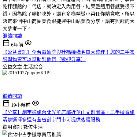
乾拌麵館的二代店，就決定入內用餐，結果整體用餐感受很不
錯，因為除了麵好吃外，還有多樣精緻小菜任你隨意吃，所以
決定來個中山商圈美食跟捷運中山站美食分享，讓有興趣的大
大參考一下。
繼續閱讀
6年前
【公益資訊】全台育幼院與社福機構名單大整理！您的二手衣
服與物資可以幫助到他們（歡迎分享）
公益文章
生活綜合
繼續閱讀
19小時前
【分享】創宇通訊台北光華店鄰近華山文創園區，二手機資訊
清楚選擇多還有全省創宇門市可提供後續服務
實用資訊
數位生活