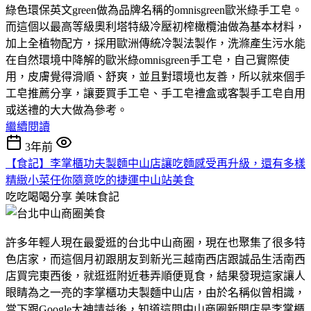
綠色環保英文green做為品牌名稱的omnisgreen歐米綠手工皂。
而這個以最高等級奧利塔特級冷壓初榨橄欖油做為基本材料，
加上全植物配方，採用歐洲傳統冷製法製作，洗滌產生污水能
在自然環境中降解的歐米綠omnisgreen手工皂，自己實際使
用，皮膚覺得滑順、舒爽，並且對環境也友善，所以就來個手
工皂推薦分享，讓要買手工皂、手工皂禮盒或客製手工皂自用
或送禮的大大做為參考。
繼續閱讀
3年前
【食記】李掌櫃功夫製麵中山店讓吃麵感受再升級，還有多樣
精緻小菜任你隨意吃的捷運中山站美食
吃吃喝喝分享
美味食記
許多年輕人現在最愛逛的台北中山商圈，現在也聚集了很多特
色店家，而這個月初跟朋友到新光三越南西店跟誠品生活南西
店買完東西後，就逛逛附近巷弄順便覓食，結果發現這家讓人
眼睛為之一亮的李掌櫃功夫製麵中山店，由於名稱似曾相識，
當下跟Google大神請益後，知道這間中山商圈新開店是李掌櫃