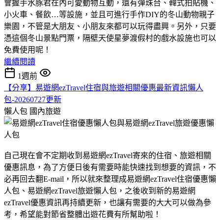
會握手水豚君在內可愛動物互動，還有彈珠台、韓式拍貼機、
小火車、餐飲…等設施，並且可進行手作DIY的冬山動物親子
樂園，不管是大朋友、小朋友來都可以玩得盡興。另外，只要
憑這個冬山景點門票，隔壁天使星夢渡假村的戲水設施也可以
免費使用呢！
繼續閱讀
1週前
【分享】易遊網ezTravel住宿與旅遊相關優惠最新資訊懶人
包-20260727更新
懶人包
國內旅遊
自己現在會不定期收到易遊網ezTravel寄來的住宿、旅遊相關
優惠訊息，為了方便日後有需要時能快速找到想要的資訊，不
必再回去翻E-mail，所以就來整理成易遊網ezTravel住宿優惠懶
人包、易遊網ezTravel旅遊懶人包，之後收到新的易遊網
ezTravel優惠資訊再持續更新，也讓有需要的大大可以做為參
考，希望能對節省整體出遊花費有所幫助啦！