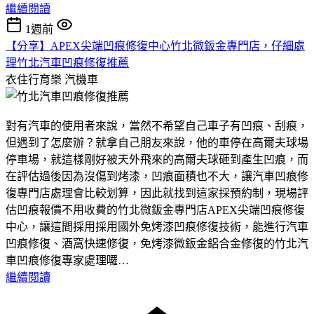
繼續閱讀
1週前
【分享】APEX尖端凹痕修復中心竹北微鈑金專門店，仔細處
理竹北汽車凹痕修復推薦
衣住行育樂
汽機車
對有汽車的使用者來說，當然不希望自己車子有凹痕、刮痕，
但遇到了怎麼辦？就拿自己朋友來說，他的車停在高爾夫球場
停車場，就這樣剛好被天外飛來的高爾夫球砸到產生凹痕，而
在評估過後因為沒傷到烤漆，凹痕面積也不大，讓汽車凹痕修
復專門店處理會比較划算，因此就找到這家採預約制，現場評
估凹痕報價不用收費的竹北微鈑金專門店APEX尖端凹痕修復
中心，讓這間採用採用國外免烤漆凹痕修復技術，能進行汽車
凹痕修復、酒窩快速修復，免烤漆微鈑金鋁合金修復的竹北汽
車凹痕修復專家處理囉…
繼續閱讀