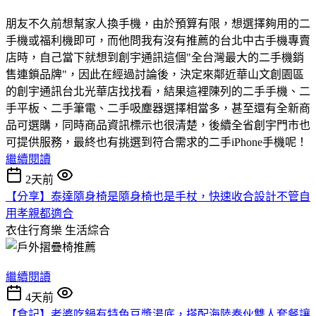
朋友不久前想幫家人換手機，由於預算有限，想選擇夠用的二
手機或福利機即可，而他問我有沒有推薦的台北中古手機專賣
店時，自己當下就想到創宇通訊這個"全台灣最大的二手機銷
售連鎖品牌"，因此在經過討論後，決定來鄰近華山文創園區
的創宇通訊台北光華店找找看，結果這裡陳列的二手手機、二
手平板、二手筆電、二手吸塵器選擇相當多，甚至還有全新商
品可選購，同時商品資訊標示也很清楚，後續全省創宇門市也
可提供服務，最終也有挑選到符合需求的二手iPhone手機呢！
繼續閱讀
2天前
【分享】泰達隨身椅是隨身椅也是手杖，快速收合設計不管自
用孝親都適合
衣住行育樂
生活綜合
繼續閱讀
4天前
【食記】老婆吃鍋有特色豆漿湯底，搭配海陸奏伙雙人套餐讓