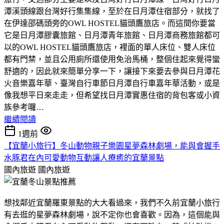
潭溪頭線跟台灣好行集集線，至於在日月潭住宿部分，就找了
在伊達邵碼頭旁的OWL HOSTEL貓頭鷹旅店。而這間你要當
它是日月潭膠囊旅館、日月潭青年旅館、日月潭商務旅館都可
以的OWL HOSTEL貓頭鷹旅店，裡面的單人床位、雙人床位
都有門禁，並且公用廁所還使用免治馬桶，整個住起來覺得蠻
舒適的，因此就來簡單分享一下，讓接下來要去參與日月潭花
火音樂嘉年華、臺灣自行車節日月潭自行車嘉年華活動，或是
像我想平日來走走，但希望找日月潭實惠住宿的背包客或小資
族參考囉…
繼續閱讀
1週前
【宜蘭小旅行】冬山動物親子樂園星夢森林劇場，能與會握手
水豚君在內可愛動物互動讓人療癒的宜蘭景點
國內旅遊
國內旅遊
想找鄰近宜蘭羅東景點的大大看過來，我們不久前宜蘭小旅行
有去逛的星夢森林劇場，說不定你也會喜歡。因為，這個能與