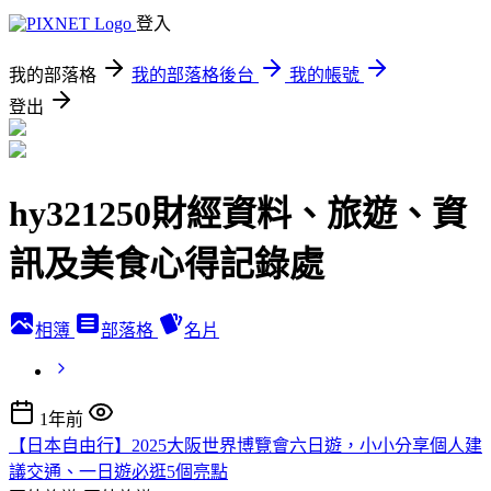
登入
我的部落格
我的部落格後台
我的帳號
登出
hy321250財經資料、旅遊、資
訊及美食心得記錄處
相簿
部落格
名片
1年前
【日本自由行】2025大阪世界博覽會六日遊，小小分享個人建
議交通、一日遊必逛5個亮點