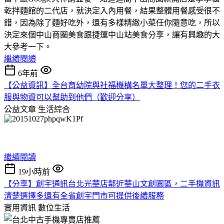
乾拌麵館的二代店，就決定入內用餐，結果整體用餐感受很不
錯，因為除了麵好吃外，還有多樣精緻小菜任你隨意吃，所以
決定來個中山商圈美食跟捷運中山站美食分享，讓有興趣的大
大參考一下。
繼續閱讀
6年前
【公益資訊】全台育幼院與社福機構名單大整理！您的二手衣
服與物資可以幫助到他們（歡迎分享）
公益文章
生活綜合
繼續閱讀
19小時前
【分享】創宇通訊台北光華店鄰近華山文創園區，二手機資訊
清楚選擇多還有全省創宇門市可提供後續服務
實用資訊
數位生活