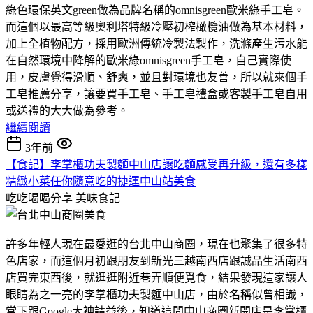
綠色環保英文green做為品牌名稱的omnisgreen歐米綠手工皂。
而這個以最高等級奧利塔特級冷壓初榨橄欖油做為基本材料，
加上全植物配方，採用歐洲傳統冷製法製作，洗滌產生污水能
在自然環境中降解的歐米綠omnisgreen手工皂，自己實際使
用，皮膚覺得滑順、舒爽，並且對環境也友善，所以就來個手
工皂推薦分享，讓要買手工皂、手工皂禮盒或客製手工皂自用
或送禮的大大做為參考。
繼續閱讀
3年前
【食記】李掌櫃功夫製麵中山店讓吃麵感受再升級，還有多樣
精緻小菜任你隨意吃的捷運中山站美食
吃吃喝喝分享
美味食記
許多年輕人現在最愛逛的台北中山商圈，現在也聚集了很多特
色店家，而這個月初跟朋友到新光三越南西店跟誠品生活南西
店買完東西後，就逛逛附近巷弄順便覓食，結果發現這家讓人
眼睛為之一亮的李掌櫃功夫製麵中山店，由於名稱似曾相識，
當下跟Google大神請益後，知道這間中山商圈新開店是李掌櫃