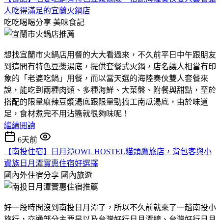
人吃得滿足的宜蘭火鍋店
吃吃喝喝分享
美味食記
想找宜蘭市火鍋店用餐的大大看過來，不久前平日中午跟朋友
到這間有特色豆漿湯底，提供套餐式火鍋，店名讓人相當有印
象的「老婆吃鍋」用餐，而以當天選的海陸奏伙雙人套餐來
說，能吃到兩種肉類、多種海鮮、大菜盤、附餐與甜點，至於
搭配的限量麻辣豆漿湯底跟限量勁搞工南瓜湯底，由於味道
足，食材煮完不用沾醬就很夠味呢！
繼續閱讀
6天前
【南投住宿】日月潭OWL HOSTEL貓頭鷹旅店，背包客與小
資族日月潭實惠住宿好選擇
國內外住宿分享
國內旅遊
好一段時間沒到南投日月潭了，所以不久前就來了一趟南投小
旅行，交通部分主要是以及台灣好行日月潭線、台灣好行日月