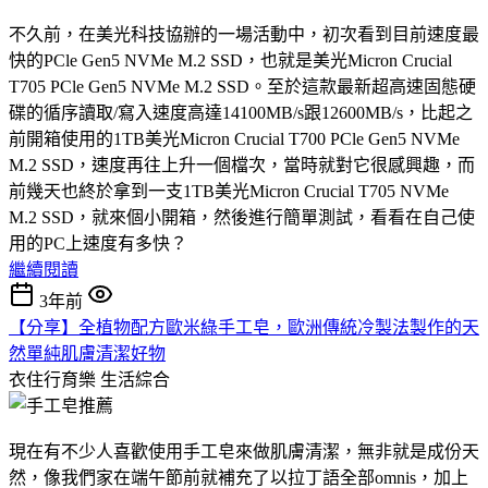
不久前，在美光科技協辦的一場活動中，初次看到目前速度最
快的PCle Gen5 NVMe M.2 SSD，也就是美光Micron Crucial
T705 PCle Gen5 NVMe M.2 SSD。至於這款最新超高速固態硬
碟的循序讀取/寫入速度高達14100MB/s跟12600MB/s，比起之
前開箱使用的1TB美光Micron Crucial T700 PCle Gen5 NVMe
M.2 SSD，速度再往上升一個檔次，當時就對它很感興趣，而
前幾天也終於拿到一支1TB美光Micron Crucial T705 NVMe
M.2 SSD，就來個小開箱，然後進行簡單測試，看看在自己使
用的PC上速度有多快？
繼續閱讀
3年前
【分享】全植物配方歐米綠手工皂，歐洲傳統冷製法製作的天
然單純肌膚清潔好物
衣住行育樂
生活綜合
現在有不少人喜歡使用手工皂來做肌膚清潔，無非就是成份天
然，像我們家在端午節前就補充了以拉丁語全部omnis，加上