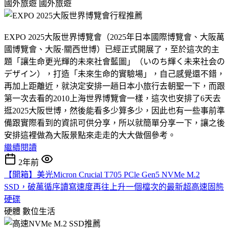
國外旅遊
國外旅遊
EXPO 2025大阪世界博覽會（2025年日本國際博覽會、大阪萬
國博覽會、大阪·關西世博）已經正式開展了，至於這次的主
題「讓生命更光輝的未來社會藍圖」（いのち輝く未来社会の
デザイン），打造「未來生命的實驗場」，自己感覺還不錯，
再加上距離近，就決定安排一趟日本小旅行去朝聖一下，而跟
第一次去看的2010上海世界博覽會一樣，這次也安排了6天去
逛2025大阪世博，然後能看多少算多少，因此也有一些事前準
備跟實際看到的資訊可供分享，所以就簡單分享一下，讓之後
安排這裡做為大阪景點來走走的大大做個參考。
繼續閱讀
2年前
【開箱】美光Micron Crucial T705 PCle Gen5 NVMe M.2
SSD，破萬循序讀寫速度再往上升一個檔次的最新超高速固態
硬碟
硬體
數位生活